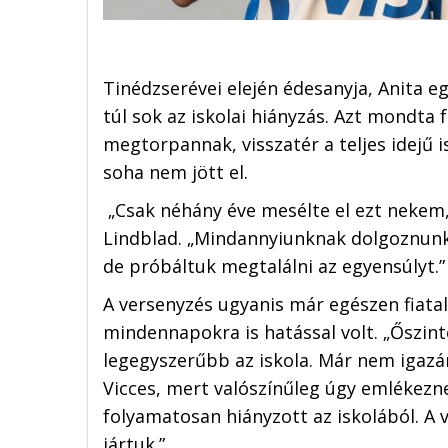
Tinédzserévei elején édesanyja, Anita eg
túl sok az iskolai hiányzás. Azt mondta 
megtorpannak, visszatér a teljes idejű i
soha nem jött el.
„Csak néhány éve mesélte el ezt nekem
Lindblad. „Mindannyiunknak dolgoznunk 
de próbáltuk megtalálni az egyensúlyt.”
A versenyzés ugyanis már egészen fiatal
mindennapokra is hatással volt. „Őszint
legegyszerűbb az iskola. Már nem igazá
Vicces, mert valószínűleg úgy emlékezne
folyamatosan hiányzott az iskolából. A 
jártuk.”