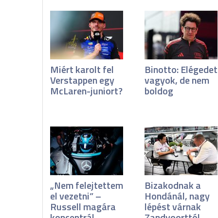
Miért karolt fel
Binotto: Elégedet
Verstappen egy
vagyok, de nem
McLaren-juniort?
boldog
„Nem felejtettem
Bizakodnak a
el vezetni” –
Hondánál, nagy
Russell magára
lépést várnak
koncentrál
Zandvoorttól