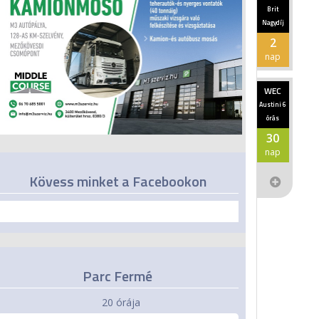
Brit
Nagydíj
2
nap
WEC
Austini 6
órás
30
nap
Kövess minket a Facebookon
Parc Fermé
20 órája