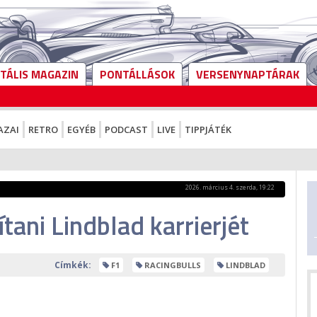
ITÁLIS MAGAZIN
PONTÁLLÁSOK
VERSENYNAPTÁRAK
AZAI
RETRO
EGYÉB
PODCAST
LIVE
TIPPJÁTÉK
2026. március 4. szerda, 19:22
ítani Lindblad karrierjét
Címkék:
F1
RACINGBULLS
LINDBLAD