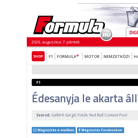
DIG
2026. augusztus 7. péntek
SHOP
F1
FORMULA
MOTOR
NEMZETKÖZI
H
F1
Édesanyja le akarta áll
Szerző:
Gellérfi Gergő; Fotók: Red Bull Content Pool
Megosztás e-mailben
Megosztás Facebookon