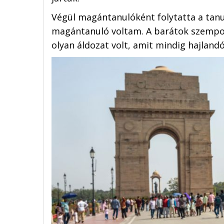
Végül magántanulóként folytatta a tanu
magántanuló voltam. A barátok szempon
olyan áldozat volt, amit mindig hajland