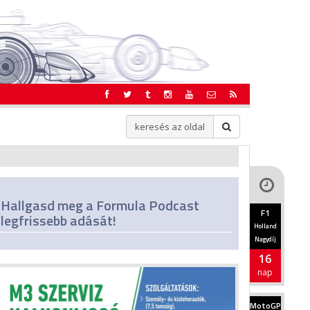
Hallgasd meg a Formula Podcast
F1
legfrissebb adását!
Holland
Nagydíj
16
nap
MotoGP