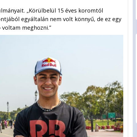
lmányait. „Körülbelül 15 éves koromtól
tjából egyáltalán nem volt könnyű, de ez egy
ó voltam meghozni.”