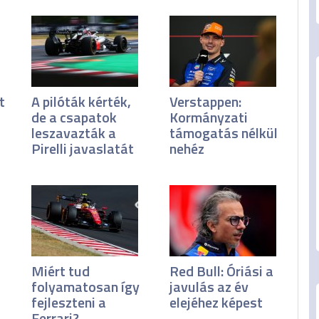
t
A pilóták kérték,
Verstappen:
de a csapatok
Kormányzati
leszavazták a
támogatás nélkül
Pirelli javaslatát
nehéz
Miért tud
Red Bull: Óriási a
folyamatosan így
javulás az év
fejleszteni a
elejéhez képest
Ferrari?