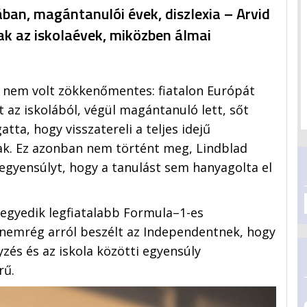
ban, magántanulói évek, diszlexia – Arvid
tak az iskolaévek, miközben álmai
a nem volt zökkenőmentes: fiatalon Európát
t az iskolából, végül magántanuló lett, sőt
tta, hogy visszatereli a teljes idejű
k. Ez azonban nem történt meg, Lindblad
egyensúlyt, hogy a tanulást sem hanyagolta el
negyedik legfiatalabb Formula–1-es
 nemrég arról beszélt az Independentnek, hogy
zés és az iskola közötti egyensúly
rű.