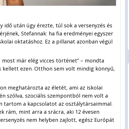
y idő után úgy érezte, túl sok a versenyzés és
férjének, Stefannak: ha fia eredményei egyszer
skolai oktatáshoz. Ez a pillanat azonban végül
, most már elég vicces történet” – mondta
kellett ezen. Otthon sem volt mindig könnyű,
on meghatározta az életét, ami az iskolai
én szólva, szociális szempontból nem volt a
n tartom a kapcsolatot az osztálytársaimmal.
k rám, mint arra a srácra, aki 12 évesen
versenyzés nem helyben zajlott, egész Európát