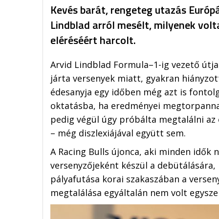
Kevés barát, rengeteg utazás Európá
Lindblad arról mesélt, milyenek vol
eléréséért harcolt.
Arvid Lindblad Formula–1-ig vezető útj
járta versenyek miatt, gyakran hiányzot
édesanyja egy időben még azt is fontolga
oktatásba, ha eredményei megtorpanna
pedig végül úgy próbálta megtalálni az 
– még diszlexiájával együtt sem.
A Racing Bulls újonca, aki minden idők 
versenyzőjeként készül a debütálására,
pályafutása korai szakaszában a verseny
megtalálása egyáltalán nem volt egysze