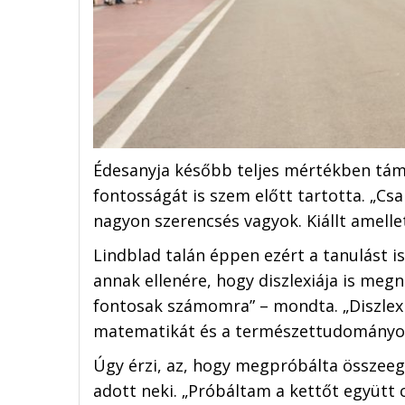
Édesanyja később teljes mértékben támo
fontosságát is szem előtt tartotta. „C
nagyon szerencsés vagyok. Kiállt amellet
Lindblad talán éppen ezért a tanulást is
annak ellenére, hogy diszlexiája is megn
fontosak számomra” – mondta. „Diszlexi
matematikát és a természettudományos t
Úgy érzi, az, hogy megpróbálta összeegy
adott neki. „Próbáltam a kettőt együtt c