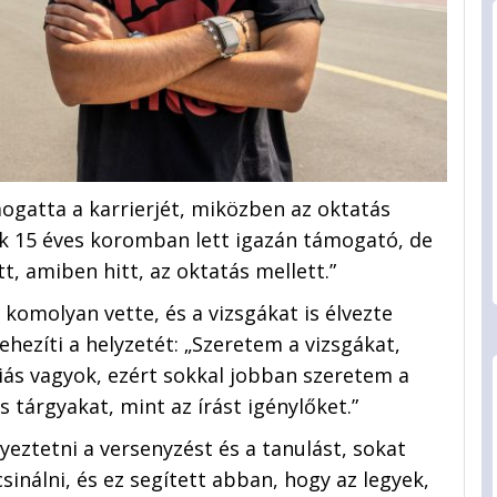
gatta a karrierjét, miközben az oktatás
sak 15 éves koromban lett igazán támogató, de
t, amiben hitt, az oktatás mellett.”
 komolyan vette, és a vizsgákat is élvezte
ehezíti a helyzetét: „Szeretem a vizsgákat,
ás vagyok, ezért sokkal jobban szeretem a
árgyakat, mint az írást igénylőket.”
eztetni a versenyzést és a tanulást, sokat
sinálni, és ez segített abban, hogy az legyek,