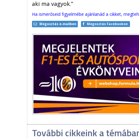
aki ma vagyok.”
Ha ismerőseid figyelmébe ajánlanád a cikket, megteh
Megosztás e-mailben
Megosztás Facebookon
További cikkeink a témába