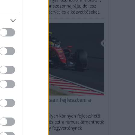
rtlandban indul az IndyCar szezonhajrája, de lesz
SCAR is: mutatjuk az időtervet és a közvetítéseket.
F1
iért tud folyamatosan fejleszteni a
errari?
olo Filisetti szerint direkt ilyen könnyen fejleszthető
tót tervezett a Scuderia, és ezt a ritmust átmenthetik
27-re is, ami nagyon nagy fegyverténynek
zonyulhat.