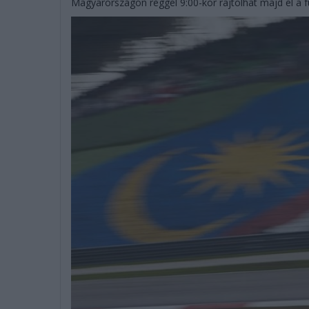
Magyarországon reggel 9:00-kor rajtolhat majd el a 