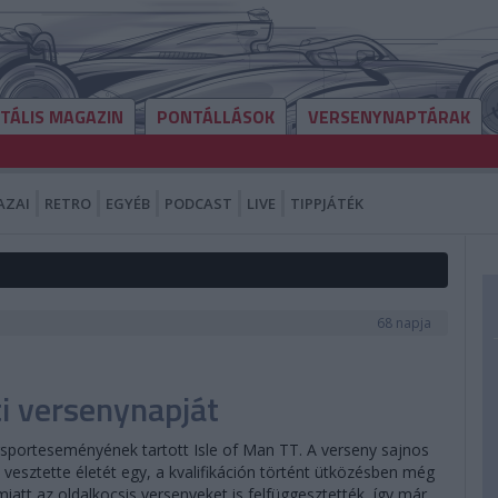
ITÁLIS MAGAZIN
PONTÁLLÁSOK
VERSENYNAPTÁRAK
AZAI
RETRO
EGYÉB
PODCAST
LIVE
TIPPJÁTÉK
68 napja
i versenynapját
orsporteseményének tartott Isle of Man TT. A verseny sajnos
vesztette életét egy, a kvalifikáción történt ütközésben még
tt az oldalkocsis versenyeket is felfüggesztették, így már