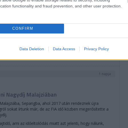
cation functionality and fraud prevention, and other user protection.
CONFIRM
Data Deletion
Data Access
Privacy Policy
1 napja
ni Nagydíj Malajziában
 Malajziába, Sepangba, ahol 2017 után rendeznek újra
ról sokat írtunk már, de az FIA idő közben megerősítette a
díj.
rajtidő, ami az időeltolódás miatt azt jelenti, hogy nálunk,