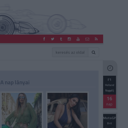
F1
A nap lányai
Holland
Nagydíj
16
nap
MotoGP
Brit