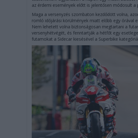
az érdemi események előtt is jelentősen módosult a
Maga a versenyzés szombaton kezdődött volna, azonba
romló időjárási körülmények miatt előbb egy órával el
Nem lehetett volna biztonságosan megtartani a futam
versenyhétvégét, és fenntartják a hétfőt egy esetleg
futamokat a Sidecar kiesésével a Superbike kategóriá