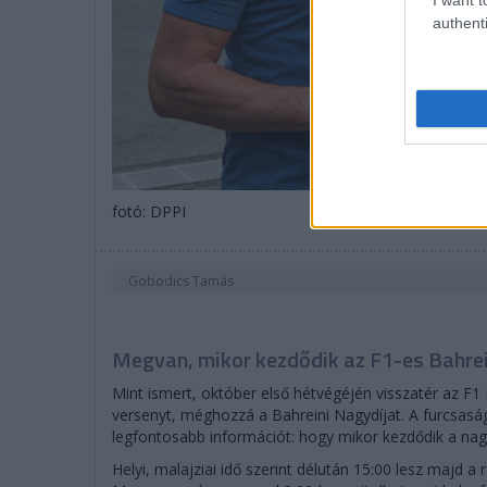
authenti
fotó: DPPI
Gobodics Tamás
Megvan, mikor kezdődik az F1-es Bahrei
Mint ismert, október első hétvégéjén visszatér az F1
versenyt, méghozzá a Bahreini Nagydíjat. A furcsaság
legfontosabb információt: hogy mikor kezdődik a nagy
Helyi, malajziai idő szerint délután 15:00 lesz majd a 