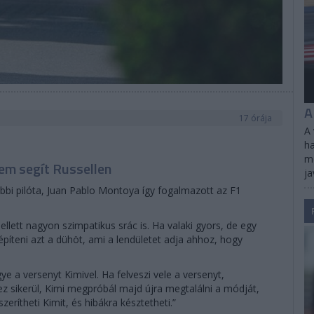
A
17 órája
A 
ha
me
em segít Russellen
ja
bbi pilóta, Juan Pablo Montoya így fogalmazott az F1
ellett nagyon szimpatikus srác is. Ha valaki gyors, de egy
építeni azt a dühöt, ami a lendületet adja ahhoz, hogy
ye a versenyt Kimivel. Ha felveszi vele a versenyt,
z sikerül, Kimi megpróbál majd újra megtalálni a módját,
erítheti Kimit, és hibákra késztetheti.”