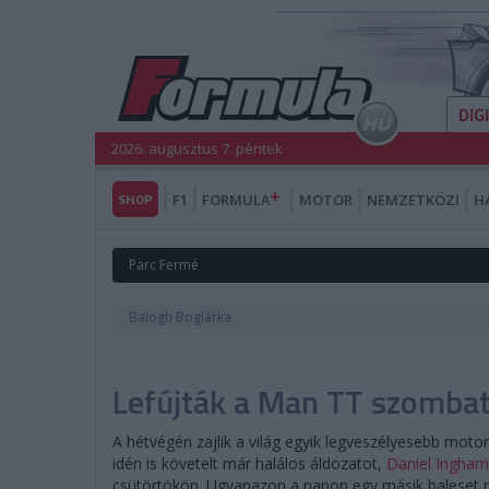
DIG
2026. augusztus 7. péntek
SHOP
F1
FORMULA
MOTOR
NEMZETKÖZI
H
Parc Fermé
Balogh Boglárka
Lefújták a Man TT szombat
A hétvégén zajlik a világ egyik legveszélyesebb mot
idén is követelt már halálos áldozatot,
Daniel Ingham
csütörtökön. Ugyanazon a napon egy másik baleset mia