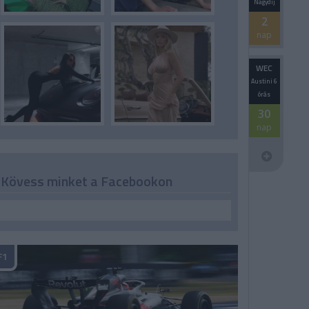
Nagydíj
2
nap
WEC
Austini 6
órás
30
nap
Kövess minket a Facebookon
F1