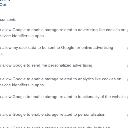
ott bajnokkal is rendelkeznek.
Out
Po
NA
tapáros a McLarennél! Ez csak azt bizonyítja, hogy egyáltalán
consents
 harmónia egyszerűen jó. Bár néha nehéz eset voltál, ne
i időkön.
o allow Google to enable storage related to advertising like cookies on
evice identifiers in apps.
o allow my user data to be sent to Google for online advertising
s.
to allow Google to send me personalized advertising.
o allow Google to enable storage related to analytics like cookies on
evice identifiers in apps.
M
o allow Google to enable storage related to functionality of the website
F
Pa
o allow Google to enable storage related to personalization.
au
20
bi
o allow Google to enable storage related to security, including