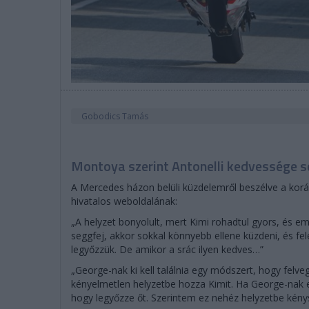
Gobodics Tamás
Montoya szerint Antonelli kedvessége s
A Mercedes házon belüli küzdelemről beszélve a korá
hivatalos weboldalának:
„A helyzet bonyolult, mert Kimi rohadtul gyors, és em
seggfej, akkor sokkal könnyebb ellene küzdeni, és fel
legyőzzük. De amikor a srác ilyen kedves…”
„George-nak ki kell találnia egy módszert, hogy felveg
kényelmetlen helyzetbe hozza Kimit. Ha George-nak e
hogy legyőzze őt. Szerintem ez nehéz helyzetbe kénysz