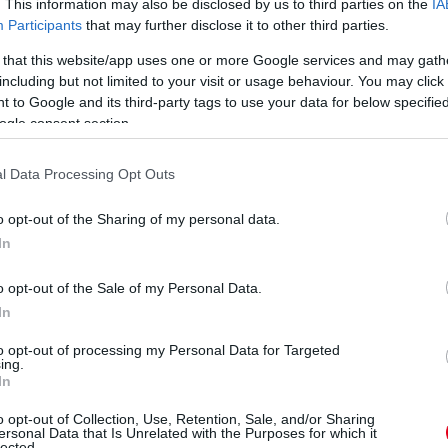
. This information may also be disclosed by us to third parties on the
IA
Ba
Participants
that may further disclose it to other third parties.
új
 that this website/app uses one or more Google services and may gath
do
including but not limited to your visit or usage behaviour. You may click 
Go
 to Google and its third-party tags to use your data for below specifi
a
1 napja
ogle consent section.
árost a McLarennél, nem borítaná fel
l Data Processing Opt Outs
o opt-out of the Sharing of my personal data.
to Speed podcastben David Coultharddal beszélgetve
In
aren csapatfőnöke – korábbi csapattársa, a podcast egyik
ngiakhoz Max Verstappent, ha esélye nyílna rá.
o opt-out of the Sale of my Personal Data.
ta a piacon. De amit mindig látok a McLarennél, az az, hogy
In
, az egész képet. Ezt folyamatosan így csinálják, mert ez az
patszellemmel rendelkező csapat felépítése” – magyarázta a
to opt-out of processing my Personal Data for Targeted
ing.
In
V
, a válasz egyszerű: a lehető legkisebbre csökkenteném
emet. Ha egy csapatnak két kiváló pilótája van, miért kellene
m
o opt-out of Collection, Use, Retention, Sale, and/or Sharing
gy ő nem változtatna Lando Norris és Oscar Piastri kettősén, és
ersonal Data that Is Unrelated with the Purposes for which it
Si
lected.