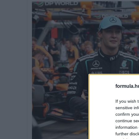
formula.h
If you wish 
sensitive in
confirm you
continue se
information 
further disc