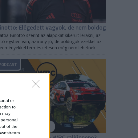
inotto: Elégedett vagyok, de nem boldog
ttia Binotto szerint az alapokat sikerült lerakni, az
tó egyben van, az irány jó, de boldogok ezekkel az
redményekkel természetesen még nem lehetnek.
PODCAST
sonal or
ection to
ou may
 personal
out of the
 downstream
hakedown: Milyen a WRC raliünnepe?