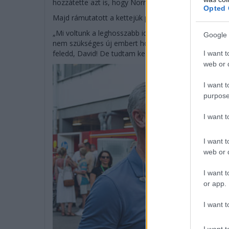
hozzátette azt is, hogy Norris révén már egy bizonyít
Opted 
Majd rámutatott a kettejük párosára is:
„Mi voltunk a leghosszabb ideig együtt versenyző piló
Google 
nem szükséges új embert hozni, ha a csapaton belüli
feledd, David! De tudtam kezelni” – nevettek jót a rég
I want t
web or d
I want t
purpose
I want 
I want t
web or d
I want t
or app.
I want t
I want t