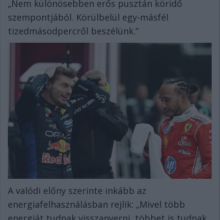
„Nem különösebben erős pusztán köridő
szempontjából. Körülbelül egy-másfél
tizedmásodpercről beszélünk.”
A valódi előny szerinte inkább az
energiafelhasználásban rejlik: „Mivel több
energiát tudnak visszanyerni, többet is tudnak