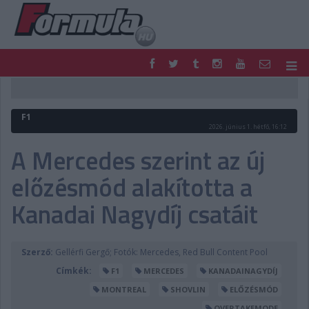
F1
PARC FERMÉ
FORMULA
MOTOR
F1
NEMZETKÖZI
HAZAI
2026. június 1. hétfő, 16:12
RETRO
EGYÉB
A Mercedes szerint az új
PODCAST
SHOP
előzésmód alakította a
LIVE
TIPPJÁTÉK
DIGITÁLIS MAGAZIN
PONTÁLLÁSOK
Kanadai Nagydíj csatáit
VERSENYNAPTÁRAK
Szerző:
Gellérfi Gergő; Fotók: Mercedes, Red Bull Content Pool
Címkék:
F1
MERCEDES
KANADAINAGYDÍJ
MONTREAL
SHOVLIN
ELŐZÉSMÓD
OVERTAKEMODE