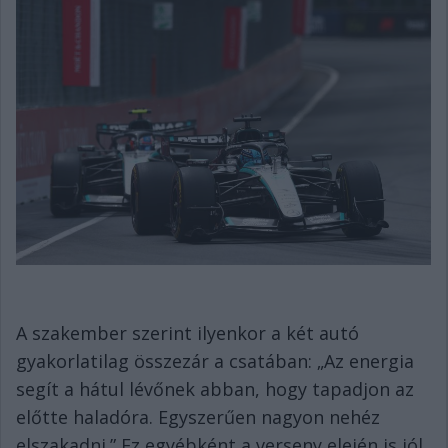
A szakember szerint ilyenkor a két autó
gyakorlatilag összezár a csatában: „Az energia
segít a hátul lévőnek abban, hogy tapadjon az
előtte haladóra. Egyszerűen nagyon nehéz
elszakadni.” Ez egyébként a verseny elején is jól