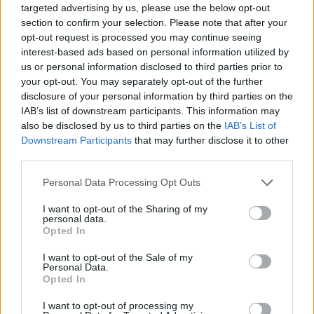
Parc Fermé
targeted advertising by us, please use the below opt-out
section to confirm your selection. Please note that after your
5 órája
opt-out request is processed you may continue seeing
interest-based ads based on personal information utilized by
IndyCar: Palou nyert Portlandben, már 100 pont fölött az
us or personal information disclosed to third parties prior to
előnye
your opt-out. You may separately opt-out of the further
disclosure of your personal information by third parties on the
IAB’s list of downstream participants. This information may
also be disclosed by us to third parties on the
IAB’s List of
Downstream Participants
that may further disclose it to other
third parties.
Please note that this website/app uses one or more Google
Personal Data Processing Opt Outs
services and may gather and store information including but
not limited to your visit or usage behaviour. You may click to
I want to opt-out of the Sharing of my
personal data.
grant or deny consent to Google and its third-party tags to
Opted In
use your data for below specified purposes in below Google
consent section.
I want to opt-out of the Sale of my
Personal Data.
Opted In
16 órája
I want to opt-out of processing my