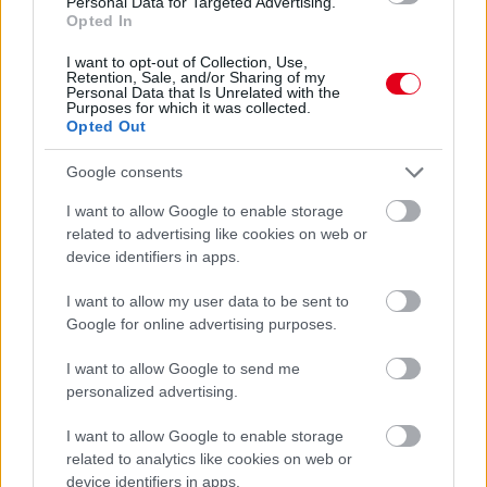
Personal Data for Targeted Advertising.
Eljegyezte kedvesét George Russell
Opted In
I want to opt-out of Collection, Use,
Retention, Sale, and/or Sharing of my
Personal Data that Is Unrelated with the
Purposes for which it was collected.
Opted Out
Google consents
I want to allow Google to enable storage
related to advertising like cookies on web or
device identifiers in apps.
I want to allow my user data to be sent to
Google for online advertising purposes.
I want to allow Google to send me
personalized advertising.
21 órája
Domenicali: Több sprint lesz az F1-ben – de nem
I want to allow Google to enable storage
mindenhol
related to analytics like cookies on web or
device identifiers in apps.