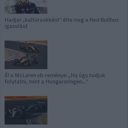
Hadjar „kultúrsokként” élte meg a Red Bullhoz
igazolást
Él a McLaren vb-reménye: „Ha úgy tudjuk
folytatni, mint a Hungaroringen…”