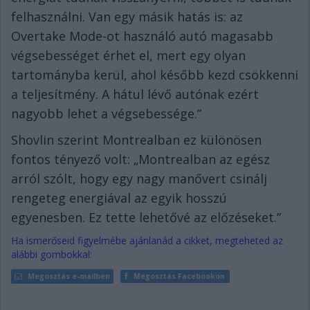
felhasználni. Van egy másik hatás is: az
Overtake Mode-ot használó autó magasabb
végsebességet érhet el, mert egy olyan
tartományba kerül, ahol később kezd csökkenni
a teljesítmény. A hátul lévő autónak ezért
nagyobb lehet a végsebessége.”
Shovlin szerint Montrealban ez különösen
fontos tényező volt: „Montrealban az egész
arról szólt, hogy egy nagy manővert csinálj
rengeteg energiával az egyik hosszú
egyenesben. Ez tette lehetővé az előzéseket.”
Ha ismerőseid figyelmébe ajánlanád a cikket, megteheted az
alábbi gombokkal:
Megosztás e-mailben
Megosztás Facebookon