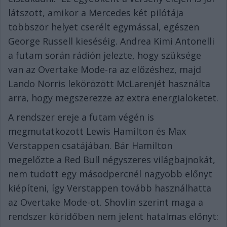
látszott, amikor a Mercedes két pilótája
többször helyet cserélt egymással, egészen
George Russell kieséséig. Andrea Kimi Antonelli
a futam során rádión jelezte, hogy szüksége
van az Overtake Mode-ra az előzéshez, majd
Lando Norris lekörözött McLarenjét használta
arra, hogy megszerezze az extra energialöketet.
A rendszer ereje a futam végén is
megmutatkozott Lewis Hamilton és Max
Verstappen csatájában. Bár Hamilton
megelőzte a Red Bull négyszeres világbajnokát,
nem tudott egy másodpercnél nagyobb előnyt
kiépíteni, így Verstappen tovább használhatta
az Overtake Mode-ot. Shovlin szerint maga a
rendszer köridőben nem jelent hatalmas előnyt: