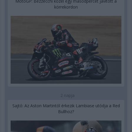
MotoGP: Bezzecchi közel egy másodpercet javított a
körrekordon
2 napja
Sajtó: Az Aston Martintól érkezik Lambiase utódja a Red
Bullhoz?