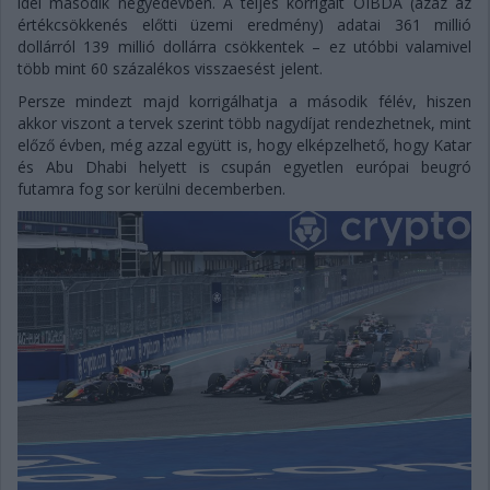
idei második negyedévben. A teljes korrigált OIBDA (azaz az
értékcsökkenés előtti üzemi eredmény) adatai 361 millió
dollárról 139 millió dollárra csökkentek – ez utóbbi valamivel
több mint 60 százalékos visszaesést jelent.
Persze mindezt majd korrigálhatja a második félév, hiszen
akkor viszont a tervek szerint több nagydíjat rendezhetnek, mint
előző évben, még azzal együtt is, hogy elképzelhető, hogy Katar
és Abu Dhabi helyett is csupán egyetlen európai beugró
futamra fog sor kerülni decemberben.