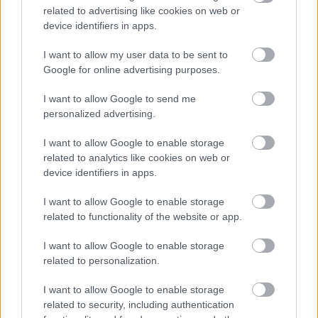
related to advertising like cookies on web or
device identifiers in apps.
Lassuló fejlesztési ütemre számít a Red Bull
Mivel egy új F1-es szabályrendszer első idényéről van szó,
I want to allow my user data to be sent to
várható volt, hogy kiélezett lesz a fejlesztési háború a csapatok
Google for online advertising purposes.
között. A szezon első felében láthattunk is több nagy fejlesztési
csomagot az istállók többségénél, ezek pedig rendszerint
I want to allow Google to send me
valóban előrelépést is jelentettek (talán a Haas és a Williams
personalized advertising.
jelentik a kivételt). A Red Bullnál is működött például a
Miamiban és a Spielbergben bevetett csomag, ám Laurent
I want to allow Google to enable storage
Mekies csapatfőnök szerint az évad hátralévő részében már
related to analytics like cookies on web or
lassulni fog a fejlesztési ütemük, részben azért, mert a
device identifiers in apps.
költségeket meg kell osztani a 2027-es autó munkálatai között
is:
I want to allow Google to enable storage
related to functionality of the website or app.
„Nem tudom, a többiekkel mi a helyzet, de az biztos, hogy egy
ponton döntést kell hoznunk, hogyan egyensúlyozunk az idei és
I want to allow Google to enable storage
a jövő év között. Arra számítok, hogy ez hamarabb meg fog
történni, mint tavaly. Szóval főleg a szabályzat fényében
related to personalization.
dönteni fogunk” – idézi Mekiest a Crash.net. „Ami minket illet,
rengeteg fejlesztést hoztunk mostanáig, hogy próbáljuk
I want to allow Google to enable storage
korrigálni azt a hatalmas hátrányt, amivel eleinte rendelkeztünk.
related to security, including authentication
Valószínűleg nehéz elképzelni, hogy ebben a ritmusban fogjuk