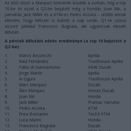
Az első ötöst a Marquez testvérek követik a sorban, míg a top
10-be és ezzel a Q2-be bejutott még a hondás Joan Mir, a
yamahás Jack Miller és a KTM-es Pedro Acosta – utóbbi annak
ellenére, hogy kétszer is bukott a nap során. Q1-re szorul
viszont például Francesco Bagnaia, aki ugyancsak elesett
délután.
A péntek délutáni edzés eredménye (a top 10 bejutott a
Q2-be):
1.
Marco Bezzecchi
Aprilia
2.
Raúl Fernández
Trackhouse Aprilia
3.
Fabio di Giannantonio
VR46 Ducati
4.
Jorge Martín
Aprilia
5.
Ai Ogura
Trackhouse Aprilia
6.
Marc Márquez
Ducati
7.
Álex Márquez
Gresini Ducati
8.
Joan Mir
Honda
9.
Jack Miller
Pramac Yamaha
10.
Pedro Acosta
KTM
11.
Enea Bastianini
Tech3 KTM
12.
Luca Marini
Honda
13.
Francesco Bagnaia
Ducati