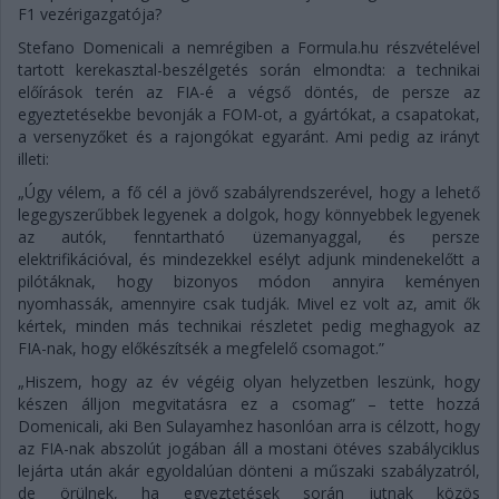
F1 vezérigazgatója?
Stefano Domenicali a nemrégiben a Formula.hu részvételével
tartott kerekasztal-beszélgetés során elmondta: a technikai
előírások terén az FIA-é a végső döntés, de persze az
egyeztetésekbe bevonják a FOM-ot, a gyártókat, a csapatokat,
a versenyzőket és a rajongókat egyaránt. Ami pedig az irányt
illeti:
„Úgy vélem, a fő cél a jövő szabályrendszerével, hogy a lehető
legegyszerűbbek legyenek a dolgok, hogy könnyebbek legyenek
az autók, fenntartható üzemanyaggal, és persze
elektrifikációval, és mindezekkel esélyt adjunk mindenekelőtt a
pilótáknak, hogy bizonyos módon annyira keményen
nyomhassák, amennyire csak tudják. Mivel ez volt az, amit ők
kértek, minden más technikai részletet pedig meghagyok az
FIA-nak, hogy előkészítsék a megfelelő csomagot.”
„Hiszem, hogy az év végéig olyan helyzetben leszünk, hogy
készen álljon megvitatásra ez a csomag” – tette hozzá
Domenicali, aki Ben Sulayamhez hasonlóan arra is célzott, hogy
az FIA-nak abszolút jogában áll a mostani ötéves szabályciklus
lejárta után akár egyoldalúan dönteni a műszaki szabályzatról,
de örülnek, ha egyeztetések során jutnak közös