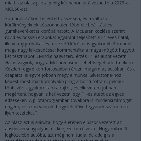
miatt, az olasz pilóta pedig két napon át élvezhette a 2023-as
MCL60-ast.
Fornaroli 77 kört teljesített összesen, és a változó
körülményeknek köszönhetően többféle beállítást és
gumikeveréket is kipróbálhatott. A McLaren közlése szerint
rövid és hosszú etapokat egyaránt teljesített a 21 éves fiatal,
illetve rajtpróbákat és felvezető köröket is gyakorolt. Fornaroli
maga nagy lelkesedéssel kommentálta a maga mögött hagyott
két tesztnapot. „Mindig nagyszerű érzés F1-es autót vezetni.
Hálás vagyok, hogy a McLaren ismét lehetőséget adott nekem.
Kezdem egyre komfortosabban érezni magam az autóban, és a
csapattal is egyre jobban megy a munka. Silverstone-hoz
képest most már komolyabb programot futottam, például
többször is gyakoroltam a rajtot, és elkezdtem jobban
megérteni, hogyan is kell vezetni egy F1-es autót az egyes
edzéseken. A pilótaprogramban továbbra is mindenki támogat
engem, és azon vannak, hogy lehetővé tegyenek számomra
ilyen teszteket.”
Az olasz azt is elárulta, hogy életében először vezetett az
austini versenypályán, és kifejezetten élvezte. Hogy mikor ül
legközelebb autóba, azt még nem tudja, de addig is a