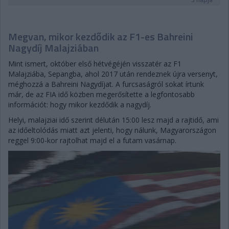
Megvan, mikor kezdődik az F1-es Bahreini
Nagydíj Malajziában
Mint ismert, október első hétvégéjén visszatér az F1
Malajziába, Sepangba, ahol 2017 után rendeznek újra versenyt,
méghozzá a Bahreini Nagydíjat. A furcsaságról sokat írtunk
már, de az FIA idő közben megerősítette a legfontosabb
információt: hogy mikor kezdődik a nagydíj.
Helyi, malajziai idő szerint délután 15:00 lesz majd a rajtidő, ami
az időeltolódás miatt azt jelenti, hogy nálunk, Magyarországon
reggel 9:00-kor rajtolhat majd el a futam vasárnap.