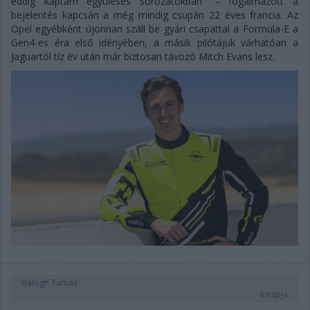
eddig kaptam együléses sorozatokban” – fogalmazott a
bejelentés kapcsán a még mindig csupán 22 éves francia. Az
Opel egyébként újonnan száll be gyári csapattal a Formula-E a
Gen4-es éra első idényében, a másik pilótájuk várhatóan a
Jaguartól tíz év után már biztosan távozó Mitch Evans lesz.
Balogh Tamás
4 napja