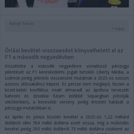
Balogh Tamás
1 napja
Óriási bevétel-visszaesést könyvelhetett el az
F1 a második negyedévben
Közzétette a második negyedévre vonatkozó pénzügyi
jelentését az F1 kereskedelmi jogait birtokló Liberty Media, a
számok pedig jelentős visszaesést mutatnak a 2025-ös szezon
azonos időszakához képest. Ez persze nem meglepő, hiszen a
közel-keleti konfliktus miatt elmaradt az áprilisra tervezett
bahreini és dzsiddai futam (előbbit Sepangban pótolják
októberben), a kevesebb verseny pedig érezteti hatását a
pénzügyi mutatókban is.
Az április és június közötti bevétel a 2025-ös 1,22 milliárd
dollárról idén 764 millió dollárra esett vissza, míg a működés
bevétel pedig 293 millió dollárról 73 millió dollárra csökkent az