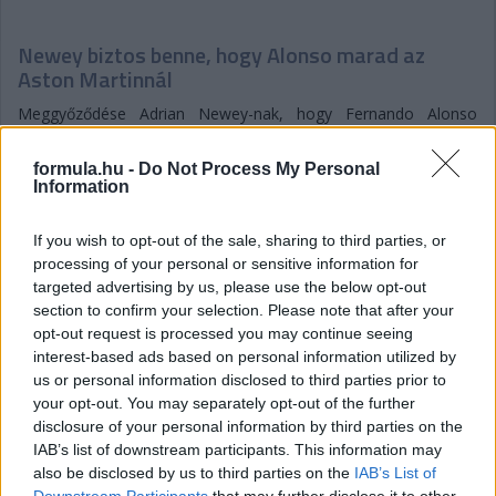
Newey biztos benne, hogy Alonso marad az
Aston Martinnál
Meggyőződése Adrian Newey-nak, hogy Fernando Alonso
élvezi, hogy az Aston Martin projekt részese lehet, és biztos
benne, hogy ez a jövőben is így marad. Bár a korábbi hetekben
formula.hu -
Do Not Process My Personal
felröppentek találgatások arról, hogy a kétszeres F1-es
Information
világbajnok akár egy utolsó időszakra visszatérhet az Alpine-
hoz, maga a spanyol többször is hűségesküt tett az Aston
If you wish to opt-out of the sale, sharing to third parties, or
mellett – igaz, a szavai azért arra engednek következtetni, hogy
processing of your personal or sensitive information for
az még nem dőlt el, hogy versenyzői minőségben teszi-e ezt,
targeted advertising by us, please use the below opt-out
mivel utalt rá, hogy az új szabályrendszerben már nem élvezi
section to confirm your selection. Please note that after your
annyira a vezetést mindig.
opt-out request is processed you may continue seeing
Hasonlóra utalhattak Newey szavai is, amikor arról kérdezték
interest-based ads based on personal information utilized by
még a Magyar Nagydíj sajtótájékoztatóján, hogy mennyire
us or personal information disclosed to third parties prior to
fontos számukra, hogy megtartsák Alonsót, és szerintük
your opt-out. You may separately opt-out of the further
sikerülni fog-e ez az istálló gyenge szereplése fényében is:
disclosure of your personal information by third parties on the
„Fernando nyilvánvalóan egy lenyűgöző versenyző. Óriási
IAB’s list of downstream participants. This information may
értéket jelent a csapatnak, mind a visszajelzéseivel, mind a
also be disclosed by us to third parties on the
IAB’s List of
képességeivel. Úgyhogy természetesen fontos számunkra.
Downstream Participants
that may further disclose it to other