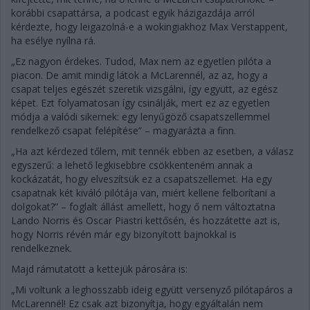
korábbi csapattársa, a podcast egyik házigazdája arról
kérdezte, hogy leigazolná-e a wokingiakhoz Max Verstappent,
ha esélye nyílna rá.
„Ez nagyon érdekes. Tudod, Max nem az egyetlen pilóta a
piacon. De amit mindig látok a McLarennél, az az, hogy a
csapat teljes egészét szeretik vizsgálni, így együtt, az egész
képet. Ezt folyamatosan így csinálják, mert ez az egyetlen
módja a valódi sikernek: egy lenyűgöző csapatszellemmel
rendelkező csapat felépítése” – magyarázta a finn.
„Ha azt kérdezed tőlem, mit tennék ebben az esetben, a válasz
egyszerű: a lehető legkisebbre csökkenteném annak a
kockázatát, hogy elveszítsük ez a csapatszellemet. Ha egy
csapatnak két kiváló pilótája van, miért kellene felborítani a
dolgokat?” – foglalt állást amellett, hogy ő nem változtatna
Lando Norris és Oscar Piastri kettősén, és hozzátette azt is,
hogy Norris révén már egy bizonyított bajnokkal is
rendelkeznek.
Majd rámutatott a kettejük párosára is:
„Mi voltunk a leghosszabb ideig együtt versenyző pilótapáros a
McLarennél! Ez csak azt bizonyítja, hogy egyáltalán nem