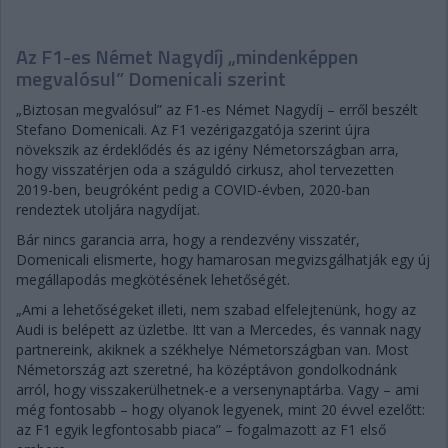
Az F1-es Német Nagydíj „mindenképpen
megvalósul” Domenicali szerint
„Biztosan megvalósul” az F1-es Német Nagydíj – erről beszélt
Stefano Domenicali. Az F1 vezérigazgatója szerint újra
növekszik az érdeklődés és az igény Németországban arra,
hogy visszatérjen oda a száguldó cirkusz, ahol tervezetten
2019-ben, beugróként pedig a COVID-évben, 2020-ban
rendeztek utoljára nagydíjat.
Bár nincs garancia arra, hogy a rendezvény visszatér,
Domenicali elismerte, hogy hamarosan megvizsgálhatják egy új
megállapodás megkötésének lehetőségét.
„Ami a lehetőségeket illeti, nem szabad elfelejtenünk, hogy az
Audi is belépett az üzletbe. Itt van a Mercedes, és vannak nagy
partnereink, akiknek a székhelye Németországban van. Most
Németország azt szeretné, ha középtávon gondolkodnánk
arról, hogy visszakerülhetnek-e a versenynaptárba. Vagy – ami
még fontosabb – hogy olyanok legyenek, mint 20 évvel ezelőtt:
az F1 egyik legfontosabb piaca” – fogalmazott az F1 első