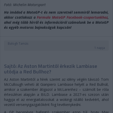
Fotó: Michelin Motorsport
Ha imádod a MotoGP-t és nem szeretnél semmiről lemaradni,
akkor csatlakozz a
Formula MotoGP Facebook-csoportunkhoz
,
ahol még több hírről és információról számolunk be a MotoGP
és egyéb motoros bajnokságok kapcsán!
Balogh Tamás
1 napja
Sajtó: Az Aston Martintól érkezik Lambiase
utódja a Red Bullhoz?
Az Aston Martintól a hírek szerint az idény végén távozó Tom
McCullough veheti át Gianpiero Lambiase helyét a Red Bullnál,
amikor a szakember átigazol a McLarenhez – számolt be róla
értesülései alapján a BILD. Lambiase a 2027-es szezon után
hagyja el az energiaitalosokat a wokingi istálló kedvéért, ahol
vezető versenyigazgatóként fog tevékenykedni.
A GP becenévre hallgató szakember azon túl, hogy Max