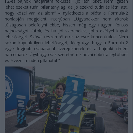
F2-es bajnoki hadjáratra fókuszál: „Jó látni őket. Nem igazán
lehet ezeket tudni pillanatnyilag, de jó ezekről tudni és látni azt,
hogy közel van az álom” – nyilatkozta a pilóta a Formula-2
honlapján megjelent interjúban. „Ugyanakkor nem akarok
túlságosan belefolyni ebbe, hiszen még egy nagyon fontos
bajnokságot futok, és ha jól szerepelek, jobb eséllyel kapok
lehetőséget. Szóval részemről erre az évre koncentrálok. Nem
sokan kapnak ilyen lehetőséget, főleg úgy, hogy a Formula-2
egyik legjobb csapatánál szerepelhetek és a bajnoki címért
harcolhatok. Úgyhogy csak szeretném kihozni ebből a legtöbbet
és élvezni minden pillanatát.”