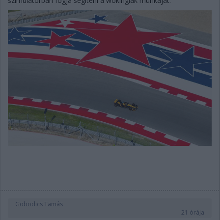
szimulátorban fogja segíteni a wokingiak munkáját.
Gobodics Tamás
21 órája