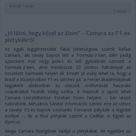
Balogh Tamás
1 napja
„Jó látni, hogy közel az álom” – Camara az F1-es
pletykákról
Az egyik legígéretesebb fiatal tehetségnek számít Rafael
Camara, aki tavaly bajnok lett a Formula-3-ban, idén pedig
újoncként már négy pole-t és két győzelmet szerzett a
Formula-2-ben, ahol mindössze 22 pontos hátránnyal az
összetett harmadik helyén áll. Emiatt jó esély lehet rá, hogy a
brazil a közeljövőben F1-es üléshez jut: a Ferrari akadémiájának
tagjaként elsősorban az olaszok erőforrásait használó
csapatokkal hozták eddig szóba. A Haasnál is opció lehet
Camara szerződtetése Esteban Ocon helyére – bár utazó
tudósítónk, Mészáros Sándor információi szerint erre az ülésre
a tavalyi F2-es bajnok Leonardo Fornaroli pályázik a legjobb
eséllyel –, de a friss pletykák szerint a Cadillac is figyeli az
ifjoncot.
Maga Camara hízelgőnek találja a pletykákat, de egyelőre az