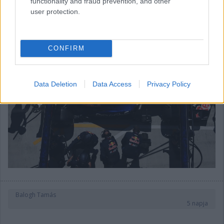
functionality and fraud prevention, and other
folytatni, mindenesetre meglátjuk, mi a legjobb módja annak,
user protection.
hogy ledolgozzuk ezt az utolsó három tizedmásodpercet.”
CONFIRM
Data Deletion
Data Access
Privacy Policy
Balogh Tamás
5 napja