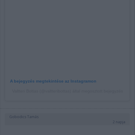
A bejegyzés megtekintése az Instagramon
Valtteri Bottas (@valtteribottas) által megosztott bejegyzés
Gobodics Tamás
2 napja