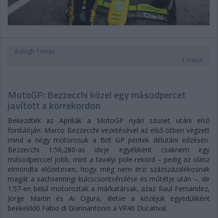
Balogh Tamás
1 napja
MotoGP: Bezzecchi közel egy másodpercet
javított a körrekordon
Bekezdtek az Apriliák a MotoGP nyári szünet utáni első
fordulóján: Marco Bezzecchi vezetésével az első ötben végzett
mind a négy motorosuk a Brit GP péntek délutáni edzésén.
Bezzecchi 1:56,280-as ideje egyébként csaknem egy
másodperccel jobb, mint a tavalyi pole-rekord – pedig az olasz
elmondta előzetesen, hogy még nem érzi százszázalékosnak
magát a sachsenringi kulcscsontsérülése és műtétje után –, de
1:57-en belül motoroztak a márkatársak, azaz Raul Fernandez,
Jorge Martin és Ai Ogura, illetve a közéjük egyedüliként
beékelődő Fabio di Giannantonio a VR46 Ducatival.