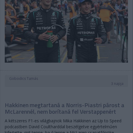
Gobodics Tamás
3 napja
Hakkinen megtartaná a Norris-Piastri párost a
McLarennél, nem borítaná fel Verstappenért
A kétszeres F1-es világbajnok Mika Hakkinen az Up to Speed
podcastben David Coultharddal beszélgetve egyértelműen
kifejtette, mit tenne, ha ő lenne a McLaren csapatfőnöke –