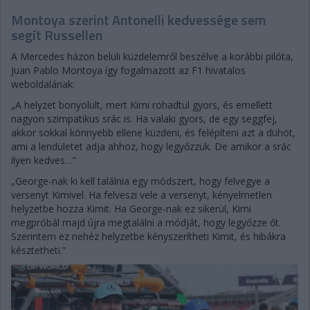
Montoya szerint Antonelli kedvessége sem
segít Russellen
A Mercedes házon belüli küzdelemről beszélve a korábbi pilóta,
Juan Pablo Montoya így fogalmazott az F1 hivatalos
weboldalának:
„A helyzet bonyolult, mert Kimi rohadtul gyors, és emellett
nagyon szimpatikus srác is. Ha valaki gyors, de egy seggfej,
akkor sokkal könnyebb ellene küzdeni, és felépíteni azt a dühöt,
ami a lendületet adja ahhoz, hogy legyőzzük. De amikor a srác
ilyen kedves…”
„George-nak ki kell találnia egy módszert, hogy felvegye a
versenyt Kimivel. Ha felveszi vele a versenyt, kényelmetlen
helyzetbe hozza Kimit. Ha George-nak ez sikerül, Kimi
megpróbál majd újra megtalálni a módját, hogy legyőzze őt.
Szerintem ez nehéz helyzetbe kényszerítheti Kimit, és hibákra
késztetheti.”