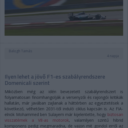
Balogh Tamás
4 napja
Ilyen lehet a jövő F1-es szabályrendszere
Domenicali szerint
Miközben még az idén bevezetett szabályrendszert is
folyamatosan finomhangolják a versenyzői és rajongói kritikák
hallatán, már javában zajlanak a háttérben az egyeztetések a
következő, vélhetően 2031-től induló ciklus kapcsán is. Az FIA-
elnök Mohammed ben Sulayem már kijelentette, hogy
biztosan
visszatérnek a V8-as motorok
, valamilyen szintű hibrid
komponens pedig megmaradna, de vajon mit gondol erről az