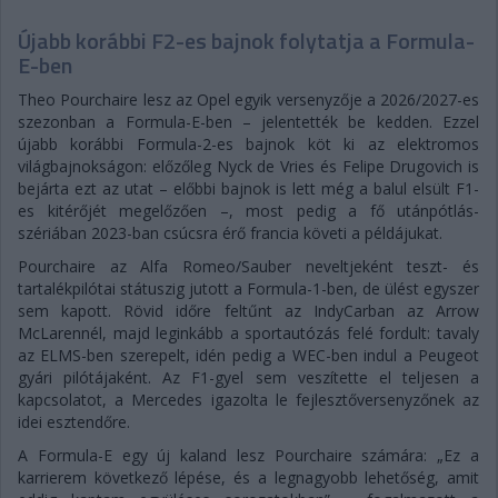
Újabb korábbi F2-es bajnok folytatja a Formula-
E-ben
Theo Pourchaire lesz az Opel egyik versenyzője a 2026/2027-es
szezonban a Formula-E-ben – jelentették be kedden. Ezzel
újabb korábbi Formula-2-es bajnok köt ki az elektromos
világbajnokságon: előzőleg Nyck de Vries és Felipe Drugovich is
bejárta ezt az utat – előbbi bajnok is lett még a balul elsült F1-
es kitérőjét megelőzően –, most pedig a fő utánpótlás-
szériában 2023-ban csúcsra érő francia követi a példájukat.
Pourchaire az Alfa Romeo/Sauber neveltjeként teszt- és
tartalékpilótai státuszig jutott a Formula-1-ben, de ülést egyszer
sem kapott. Rövid időre feltűnt az IndyCarban az Arrow
McLarennél, majd leginkább a sportautózás felé fordult: tavaly
az ELMS-ben szerepelt, idén pedig a WEC-ben indul a Peugeot
gyári pilótájaként. Az F1-gyel sem veszítette el teljesen a
kapcsolatot, a Mercedes igazolta le fejlesztőversenyzőnek az
idei esztendőre.
A Formula-E egy új kaland lesz Pourchaire számára: „Ez a
karrierem következő lépése, és a legnagyobb lehetőség, amit