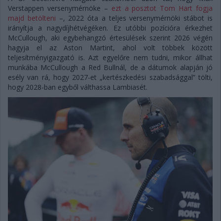
Verstappen versenymérnöke –
ezt a posztot Tom Hart fogja
majd betölteni
–, 2022 óta a teljes versenymérnöki stábot is
irányítja a nagydíjhétvégéken. Ez utóbbi pozícióra érkezhet
McCullough, aki egybehangzó értesülések szerint 2026 végén
hagyja el az Aston Martint, ahol volt többek között
teljesítményigazgató is. Azt egyelőre nem tudni, mikor állhat
munkába McCullough a Red Bullnál, de a dátumok alapján jó
esély van rá, hogy 2027-et „kertészkedési szabadsággal” tölti,
hogy 2028-ban egyből válthassa Lambiasét.