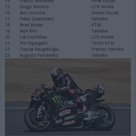
14.
Franco Morbidelli
VR46 Ducati
15.
Diogo Moreira
LCR Honda
16.
Iker Lecuona
Gresini Ducati
17.
Fabio Quartararo
Yamaha
18.
Brad Binder
KTM
19.
Alex Rins
Yamaha
20.
Cal Crutchlow
LCR Honda
21.
Pol Espargaró
Tech3 KTM
22.
Toprak Razgatlıoğlu
Pramac Yamaha
23.
Augusto Fernández
Yamaha