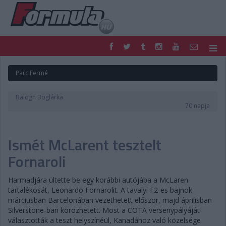
F1
PARC FERMÉ
Parc Fermé
FORMULA
MOTOR
NEMZETKÖZI
HAZAI
Balogh Boglárka
RETRO
EGYÉB
70 napja
PODCAST
SHOP
LIVE
TIPPJÁTÉK
Ismét McLarent tesztelt
DIGITÁLIS MAGAZIN
PONTÁLLÁSOK
VERSENYNAPTÁRAK
Fornaroli
Harmadjára ültette be egy korábbi autójába a McLaren
tartalékosát, Leonardo Fornarolit. A tavalyi F2-es bajnok
márciusban Barcelonában vezethetett először, majd áprilisban
Silverstone-ban körözhetett. Most a COTA versenypályáját
választották a teszt helyszínéül, Kanadához való közelsége