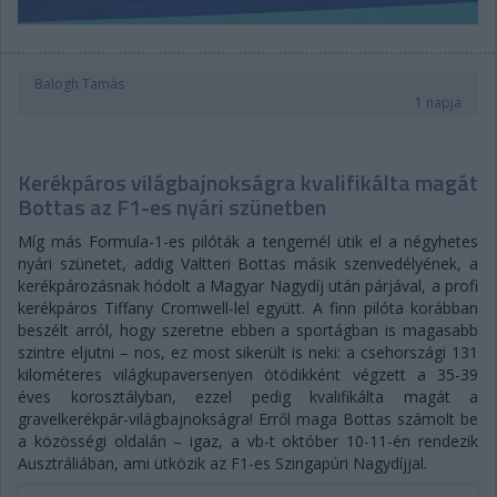
Balogh Tamás
1 napja
Kerékpáros világbajnokságra kvalifikálta magát
Bottas az F1-es nyári szünetben
Míg más Formula-1-es pilóták a tengernél ütik el a négyhetes
nyári szünetet, addig Valtteri Bottas másik szenvedélyének, a
kerékpározásnak hódolt a Magyar Nagydíj után párjával, a profi
kerékpáros Tiffany Cromwell-lel együtt. A finn pilóta korábban
beszélt arról, hogy szeretne ebben a sportágban is magasabb
szintre eljutni – nos, ez most sikerült is neki: a csehországi 131
kilométeres világkupaversenyen ötödikként végzett a 35-39
éves korosztályban, ezzel pedig kvalifikálta magát a
gravelkerékpár-világbajnokságra! Erről maga Bottas számolt be
a közösségi oldalán – igaz, a vb-t október 10-11-én rendezik
Ausztráliában, ami ütközik az F1-es Szingapúri Nagydíjjal.