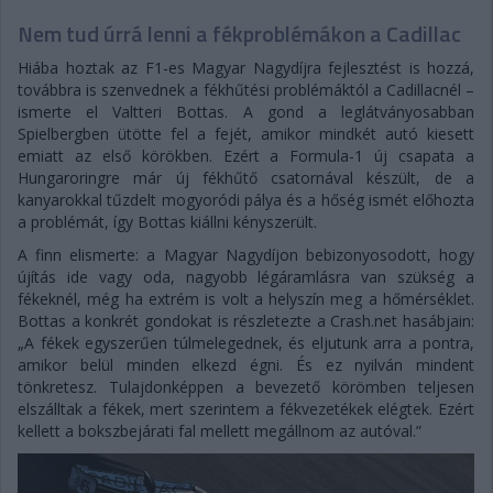
Nem tud úrrá lenni a fékproblémákon a Cadillac
Hiába hoztak az F1-es Magyar Nagydíjra fejlesztést is hozzá,
továbbra is szenvednek a fékhűtési problémáktól a Cadillacnél –
ismerte el Valtteri Bottas. A gond a leglátványosabban
Spielbergben ütötte fel a fejét, amikor mindkét autó kiesett
emiatt az első körökben. Ezért a Formula-1 új csapata a
Hungaroringre már új fékhűtő csatornával készült, de a
kanyarokkal tűzdelt mogyoródi pálya és a hőség ismét előhozta
a problémát, így Bottas kiállni kényszerült.
A finn elismerte: a Magyar Nagydíjon bebizonyosodott, hogy
újítás ide vagy oda, nagyobb légáramlásra van szükség a
fékeknél, még ha extrém is volt a helyszín meg a hőmérséklet.
Bottas a konkrét gondokat is részletezte a Crash.net hasábjain:
„A fékek egyszerűen túlmelegednek, és eljutunk arra a pontra,
amikor belül minden elkezd égni. És ez nyilván mindent
tönkretesz. Tulajdonképpen a bevezető körömben teljesen
elszálltak a fékek, mert szerintem a fékvezetékek elégtek. Ezért
kellett a bokszbejárati fal mellett megállnom az autóval.”