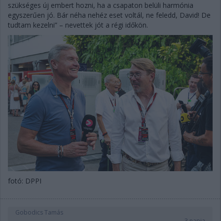
szükséges új embert hozni, ha a csapaton belüli harmónia
egyszerűen jó. Bár néha nehéz eset voltál, ne feledd, David! De
tudtam kezelni” – nevettek jót a régi időkön.
fotó: DPPI
Gobodics Tamás
3 napja