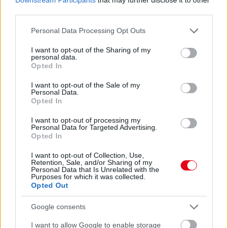
Meglehetősen biztos vagyok benne, hogy Fernando élvezi a
third parties.
velünk töltött idejét, és hogy folytatni fogjuk a kapcsolatunkat”
– fogalmazott a csapatfőnök és technikai szakvezető.
Please note that this website/app uses one or more Google
Personal Data Processing Opt Outs
services and may gather and store information including but
not limited to your visit or usage behaviour. You may click to
I want to opt-out of the Sharing of my
personal data.
grant or deny consent to Google and its third-party tags to
Opted In
use your data for below specified purposes in below Google
consent section.
I want to opt-out of the Sale of my
Personal Data.
Opted In
I want to opt-out of processing my
Personal Data for Targeted Advertising.
Opted In
I want to opt-out of Collection, Use,
Retention, Sale, and/or Sharing of my
Personal Data that Is Unrelated with the
Purposes for which it was collected.
Opted Out
Balogh Tamás
Google consents
5 napja
I want to allow Google to enable storage