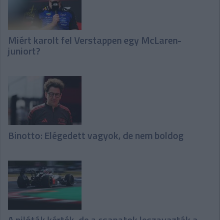
Miért karolt fel Verstappen egy McLaren-
juniort?
Binotto: Elégedett vagyok, de nem boldog
A pilóták kérték, de a csapatok leszavazták a