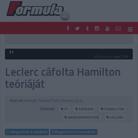
F1
PARC FERMÉ
FORMULA
MOTOR
F1
NEMZETKÖZI
HAZAI
2026. június 2. kedd, 15:48
RETRO
EGYÉB
Leclerc cáfolta Hamilton
PODCAST
SHOP
teóriáját
LIVE
TIPPJÁTÉK
DIGITÁLIS MAGAZIN
PONTÁLLÁSOK
VERSENYNAPTÁRAK
Szerző:
Balogh Tamás; Fotó: Ferrari S.p.A.
Címkék:
F1
FERRARI
HAMILTON
KANADAINAGYDÍJ
LECLERC
Megosztás e-mailben
Megosztás Facebookon