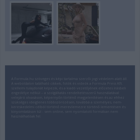
A Formula.hu szöveges és képi tartalma szerzői jogi védelem alatt áll.
A weboldalon található cikkek, fotók és videók a Formula Press Kft.
szellemi tulajdonát képezik, és a kiadó vezetőjének előzetes írásbeli
engedélye nélkül – a szolgáltatás rendeltetésszerű használatával
velejáró olvasáson, képernyőn történő megjelenítésen és az ehhez
szükséges ideiglenes többszörözésen, továbbá a személyes, nem-
kereskedelmi célból történő merevlemezre történő lementésen és
kinyomtatáson túl - sem online, sem nyomtatott formában nem
használhatóak fel.