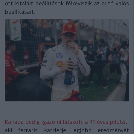
ott kitalált beállítások félreviszik az autó valós
beállításait.
Kanada pedig igazolni látszott a 41 éves pilótá
t,
aki ferraris karrierje legjobb eredményét