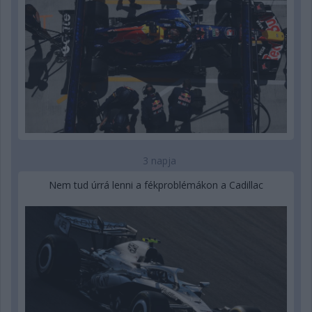
3 napja
Nem tud úrrá lenni a fékproblémákon a Cadillac