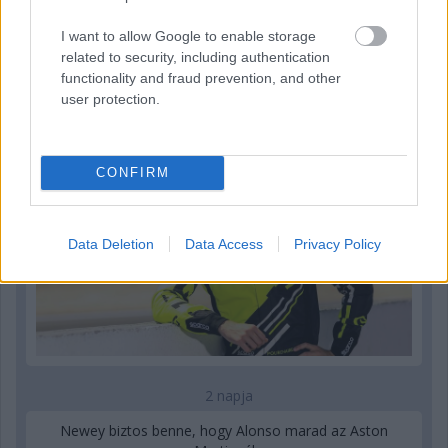
I want to allow Google to enable storage
related to security, including authentication
2 napja
functionality and fraud prevention, and other
Újabb korábbi F2-es bajnok folytatja a Formula-E-ben
user protection.
CONFIRM
Data Deletion
Data Access
Privacy Policy
2 napja
Newey biztos benne, hogy Alonso marad az Aston