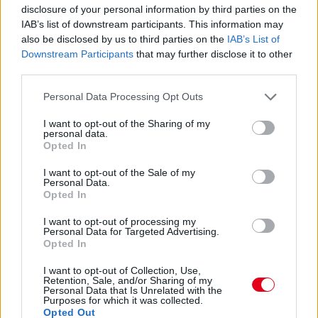
disclosure of your personal information by third parties on the
IAB’s list of downstream participants. This information may
also be disclosed by us to third parties on the
IAB’s List of
Downstream Participants
that may further disclose it to other
third parties.
Please note that this website/app uses one or more Google
Personal Data Processing Opt Outs
services and may gather and store information including but
not limited to your visit or usage behaviour. You may click to
I want to opt-out of the Sharing of my
personal data.
grant or deny consent to Google and its third-party tags to
1 napja
Opted In
use your data for below specified purposes in below Google
consent section.
Megvan, mikor kezdődik az F1-es Bahreini Nagydíj
I want to opt-out of the Sale of my
Personal Data.
Malajziában
Opted In
I want to opt-out of processing my
Personal Data for Targeted Advertising.
Opted In
I want to opt-out of Collection, Use,
Retention, Sale, and/or Sharing of my
Personal Data that Is Unrelated with the
Purposes for which it was collected.
Opted Out