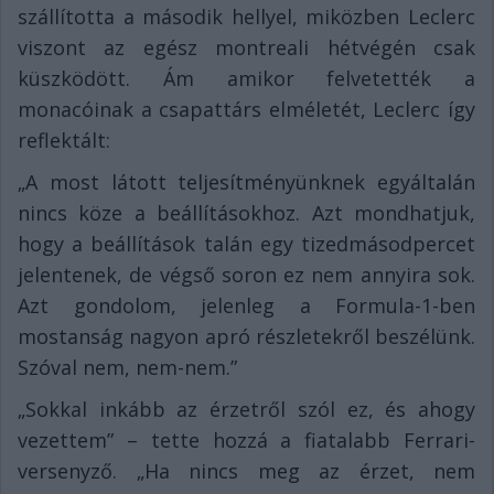
szállította a második hellyel, miközben Leclerc
viszont az egész montreali hétvégén csak
küszködött. Ám amikor felvetették a
monacóinak a csapattárs elméletét, Leclerc így
reflektált:
„A most látott teljesítményünknek egyáltalán
nincs köze a beállításokhoz. Azt mondhatjuk,
hogy a beállítások talán egy tizedmásodpercet
jelentenek, de végső soron ez nem annyira sok.
Azt gondolom, jelenleg a Formula-1-ben
mostanság nagyon apró részletekről beszélünk.
Szóval nem, nem-nem.”
„Sokkal inkább az érzetről szól ez, és ahogy
vezettem” – tette hozzá a fiatalabb Ferrari-
versenyző. „Ha nincs meg az érzet, nem