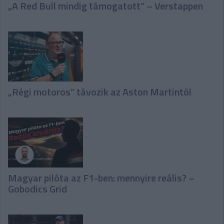
„A Red Bull mindig támogatott” – Verstappen
„Régi motoros” távozik az Aston Martintól
Magyar pilóta az F1-ben: mennyire reális? –
Gobodics Grid