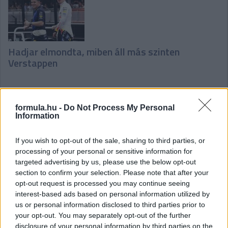
Hadjar elmondta, miben áll más szinten
Verstappen
formula.hu -
Do Not Process My Personal
Information
If you wish to opt-out of the sale, sharing to third parties, or
Wolff: 70-80 pontot buktunk a kiesésekkel
processing of your personal or sensitive information for
targeted advertising by us, please use the below opt-out
section to confirm your selection. Please note that after your
opt-out request is processed you may continue seeing
interest-based ads based on personal information utilized by
us or personal information disclosed to third parties prior to
your opt-out. You may separately opt-out of the further
disclosure of your personal information by third parties on the