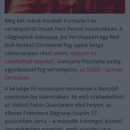
Még két másik korábbi Formula-1-es
versenyzőről írtunk Parc Fermé rovatunkban. A
világbajnok édesapja, Jos Verstappen egy Red
Bull-festésű Citroennel fog újabb belga
raliversenyen részt venni,
melyről itt
találhattok képeket
. Giancarlo Fisichella pedig
együlésessel fog versenyezni,
az S5000 Tasman
Seriesben
.
A hétvége fő motorsporteseménye a MotoGP
szezonzárója Valenciában. Az első szabadedzést
az üldöző Fabio Quartararo első helyen, az
éllovas Francesco Bagnaia csupán 17.
pozícióban zárta – a második tréninget követő
összesítésben azonban, mely alapján Luca