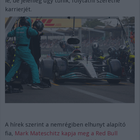
le, de jelenleg úgy tűnik, folytatni szeretné
karrierjét.
A hírek szerint a nemrégiben elhunyt alapító
fia,
Mark Mateschitz kapja meg a Red Bull