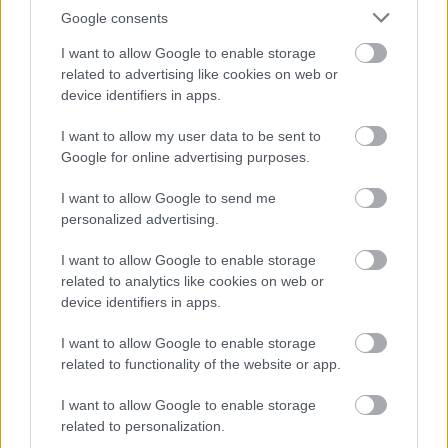
Google consents
I want to allow Google to enable storage
related to advertising like cookies on web or
device identifiers in apps.
I want to allow my user data to be sent to
Kövess minket a Facebookon
Google for online advertising purposes.
I want to allow Google to send me
personalized advertising.
I want to allow Google to enable storage
Parc Fermé
related to analytics like cookies on web or
device identifiers in apps.
11 órája
I want to allow Google to enable storage
Hakkinen megtartaná a Norris-Piastri párost a
related to functionality of the website or app.
McLarennél, nem borítaná fel Verstappenért
I want to allow Google to enable storage
related to personalization.