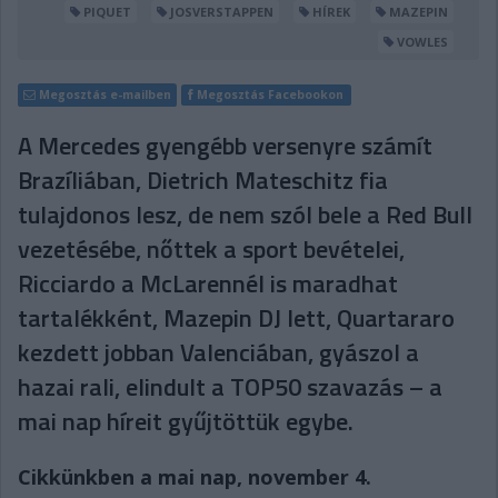
PIQUET
JOSVERSTAPPEN
HÍREK
MAZEPIN
VOWLES
Megosztás e-mailben
Megosztás Facebookon
A Mercedes gyengébb versenyre számít
Brazíliában, Dietrich Mateschitz fia
tulajdonos lesz, de nem szól bele a Red Bull
vezetésébe, nőttek a sport bevételei,
Ricciardo a McLarennél is maradhat
tartalékként, Mazepin DJ lett, Quartararo
kezdett jobban Valenciában, gyászol a
hazai rali, elindult a TOP50 szavazás – a
mai nap híreit gyűjtöttük egybe.
Cikkünkben a mai nap, november 4.