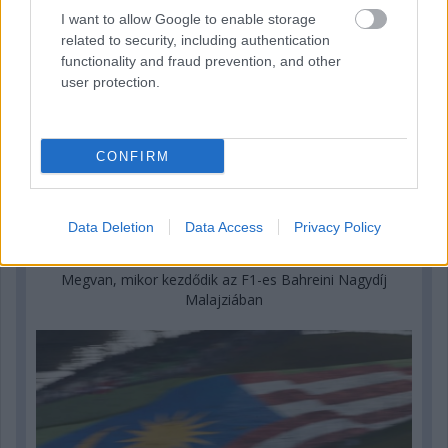
I want to allow Google to enable storage
related to security, including authentication
functionality and fraud prevention, and other
user protection.
CONFIRM
Data Deletion
Data Access
Privacy Policy
17 órája
Megvan, mikor kezdődik az F1-es Bahreini Nagydíj
Malajziában