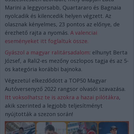
Marini a leggyorsabb, Quartararo és Bagnaia
nyolcadik és kilencedik helyen végzett. Az
olasznak kényelmes, 23 pontos az előnye, de
érezhető rajta a nyomás.
A valenciai
eseményeket itt foglaltuk össze.
Gyászol a magyar ralitársadalom
: elhunyt Berta
József, a Rali2-es mezőny oszlopos tagja és az 5-
ös kategória korábbi bajnoka.
Végezetül elkezdődött a TOP50 Magyar
Autóversenyző 2022 rangsor olvasói szavazása.
Itt voksolhatsz te is azokra a hazai pilótákra
,
akik szerinted a legjobb teljesítményt
nyújtották a szezon során!