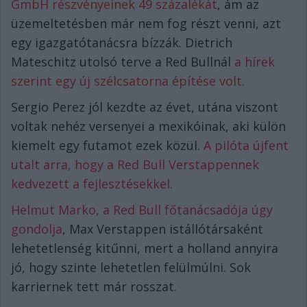
GmbH részvényeinek 49 százalékát
, ám az
üzemeltetésben már nem fog részt venni, azt
egy igazgatótanácsra bízzák. Dietrich
Mateschitz utolsó terve a Red Bullnál
a hírek
szerint egy új szélcsatorna építése volt.
Sergio Perez jól kezdte az évet, utána viszont
voltak nehéz versenyei a mexikóinak, aki külön
kiemelt egy futamot ezek közül.
A pilóta újfent
utalt arra, hogy a Red Bull Verstappennek
kedvezett a fejlesztésekkel.
Helmut Marko, a Red Bull főtanácsadója úgy
gondolja
, Max Verstappen istállótársaként
lehetetlenség kitűnni, mert a holland annyira
jó, hogy szinte lehetetlen felülmúlni. Sok
karriernek tett már rosszat.