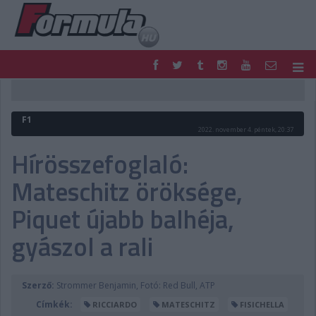
F1
PARC FERMÉ
FORMULA
MOTOR
F1
NEMZETKÖZI
HAZAI
2022. november 4. péntek, 20:37
RETRO
EGYÉB
Hírösszefoglaló:
PODCAST
SHOP
Mateschitz öröksége,
LIVE
TIPPJÁTÉK
DIGITÁLIS MAGAZIN
PONTÁLLÁSOK
Piquet újabb balhéja,
VERSENYNAPTÁRAK
gyászol a rali
Szerző:
Strommer Benjamin, Fotó: Red Bull, ATP
Címkék:
RICCIARDO
MATESCHITZ
FISICHELLA