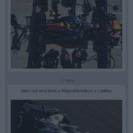
2 napja
Nem tud úrrá lenni a fékproblémákon a Cadillac