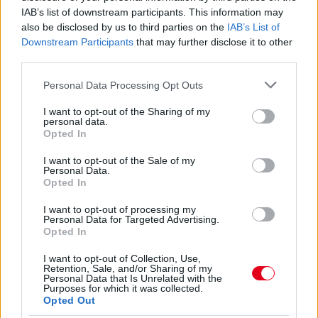
Nagyobb fejlesztéssel készül a szünet után a
IAB’s list of downstream participants. This information may
Mercedes
also be disclosed by us to third parties on the
IAB’s List of
Downstream Participants
that may further disclose it to other
third parties.
Please note that this website/app uses one or more Google
Personal Data Processing Opt Outs
services and may gather and store information including but
Hallgasd meg a Formula Podcast
not limited to your visit or usage behaviour. You may click to
I want to opt-out of the Sharing of my
legfrissebb adását!
personal data.
grant or deny consent to Google and its third-party tags to
Opted In
use your data for below specified purposes in below Google
consent section.
I want to opt-out of the Sale of my
Personal Data.
Opted In
I want to opt-out of processing my
Personal Data for Targeted Advertising.
Opted In
I want to opt-out of Collection, Use,
Retention, Sale, and/or Sharing of my
Personal Data that Is Unrelated with the
Purposes for which it was collected.
Opted Out