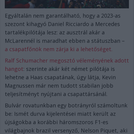
Egyáltalán nem garantálható, hogy a 2023-as
szezont kihagyó Daniel Ricciardo a Mercedes
tartalékpilótája lesz: az ausztrál akár a
McLarennél is maradhat ebben a státuszban –
a csapatfőnök nem zárja ki a lehetőséget.
Ralf Schumacher megosztó véleményének adott
hangot
: szerinte akár két német pilótája is
lehetne a Haas csapatának, úgy látja, Kevin
Magnussen már nem tudott stabilan jobb
teljesítményt nyújtani a csapattársánál.
Bulvár rovatunkban egy botrányról számoltunk
be: Ismét durva kijelentései miatt került az
újságokba a korábbi háromszoros F1-es
világbajnok brazil versenyző, Nelson Piquet, aki