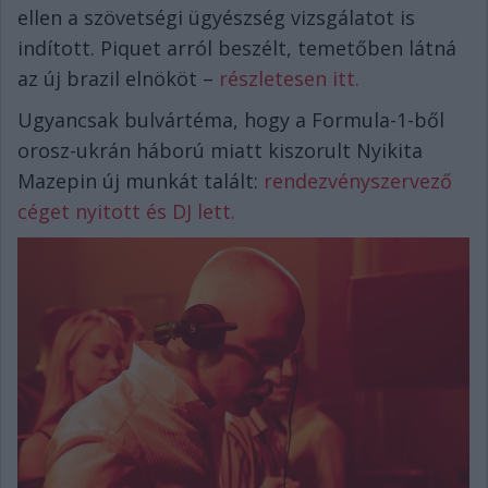
ellen a szövetségi ügyészség vizsgálatot is
indított. Piquet arról beszélt, temetőben látná
az új brazil elnököt –
részletesen itt.
Ugyancsak bulvártéma, hogy a Formula-1-ből
orosz-ukrán háború miatt kiszorult Nyikita
Mazepin új munkát talált:
rendezvényszervező
céget nyitott és DJ lett.