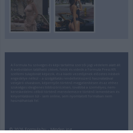
A Formula.hu szöveges és képi tartalma szerzői jogi védelem alatt áll.
A weboldalon található cikkek, fotók és videók a Formula Press Kft.
szellemi tulajdonát képezik, és a kiadó vezetőjének előzetes írásbeli
engedélye nélkül – a szolgáltatás rendeltetésszerű használatával
velejáró olvasáson, képernyőn történő megjelenítésen és az ehhez
szükséges ideiglenes többszörözésen, továbbá a személyes, nem-
kereskedelmi célból történő merevlemezre történő lementésen és
kinyomtatáson túl - sem online, sem nyomtatott formában nem
használhatóak fel.
© 2026 Formula.hu - Minden jog