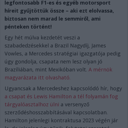
legfontosabb F1-es és egyéb motorsport
híreit gyűjtöttük össze – aki ezt elolvassa,
biztosan nem marad le semmiről, ami
pénteken történt!
Egy hét múlva kezdetét veszi a
szabadedzésekkel a Brazil Nagydíj, James
Vowles, a Mercedes stratégiai igazgatója pedig
úgy gondolja, csapata nem lesz olyan jó
Brazíliában, mint Mexikóban volt.
A mérnök
magyarázata itt olvasható.
Ugyancsak a Mercedeshez kapcsolódó hír, hogy
a csapat és Lewis Hamilton a tél folyamán fog
tárgyalóasztalhoz ülni
a versenyző
szerződéshosszabbításával kapcsolatban.
Hamilton jelenlegi kontraktusa 2023 végén jár