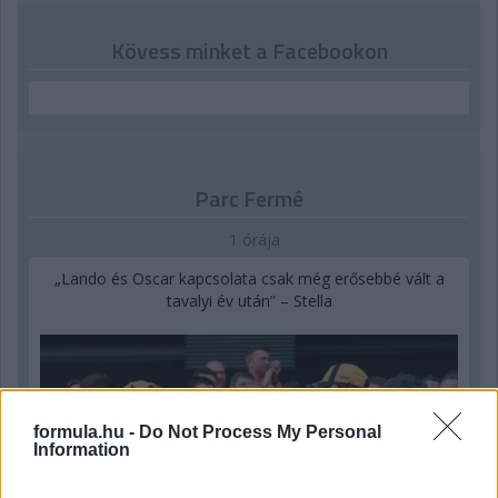
Kövess minket a Facebookon
Parc Fermé
1 órája
„Lando és Oscar kapcsolata csak még erősebbé vált a
tavalyi év után” – Stella
formula.hu -
Do Not Process My Personal
Information