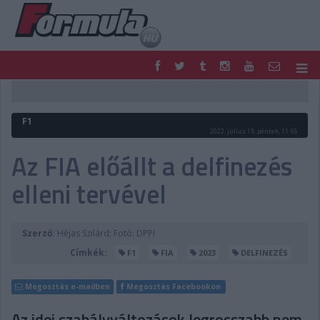
F1
PARC FERMÉ
FORMULA
MOTOR
F1
NEMZETKÖZI
HAZAI
2022. július 15. péntek, 11:55
RETRO
EGYÉB
Az FIA előállt a delfinezés
PODCAST
SHOP
elleni tervével
LIVE
TIPPJÁTÉK
DIGITÁLIS MAGAZIN
PONTÁLLÁSOK
VERSENYNAPTÁRAK
Szerző:
Héjas Szilárd; Fotó: DPPI
Címkék:
F1
FIA
2023
DELFINEZÉS
Megosztás e-mailben
Megosztás Facebookon
Az idei szabályváltozások legrosszabb nem