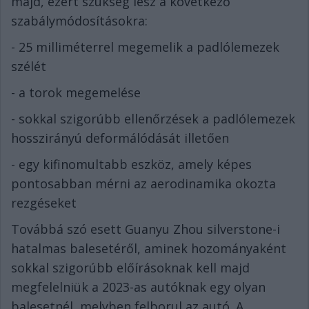
majd, ezért szükség lesz a következő
szabálymódosításokra:
- 25 milliméterrel megemelik a padlólemezek
szélét
- a torok megemelése
- sokkal szigorúbb ellenőrzések a padlólemezek
hosszirányú deformálódását illetően
- egy kifinomultabb eszköz, amely képes
pontosabban mérni az aerodinamika okozta
rezgéseket
Továbbá szó esett Guanyu Zhou silverstone-i
hatalmas balesetéről, aminek hozományaként
sokkal szigorúbb előírásoknak kell majd
megfelelniük a 2023-as autóknak egy olyan
balesetnél, melyben felborul az autó. A