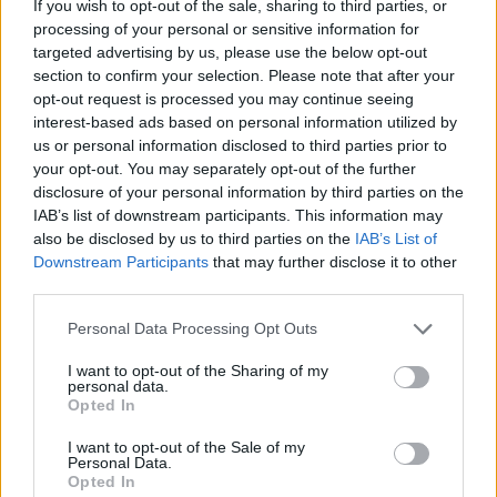
If you wish to opt-out of the sale, sharing to third parties, or
processing of your personal or sensitive information for
targeted advertising by us, please use the below opt-out
section to confirm your selection. Please note that after your
opt-out request is processed you may continue seeing
interest-based ads based on personal information utilized by
us or personal information disclosed to third parties prior to
3 órája
your opt-out. You may separately opt-out of the further
disclosure of your personal information by third parties on the
Hamarosan leáll az idei F1-es fejlesztésekkel a Cadillac
IAB’s list of downstream participants. This information may
also be disclosed by us to third parties on the
IAB’s List of
Downstream Participants
that may further disclose it to other
third parties.
Please note that this website/app uses one or more Google
Personal Data Processing Opt Outs
services and may gather and store information including but
not limited to your visit or usage behaviour. You may click to
I want to opt-out of the Sharing of my
personal data.
grant or deny consent to Google and its third-party tags to
Opted In
use your data for below specified purposes in below Google
consent section.
I want to opt-out of the Sale of my
Personal Data.
Opted In