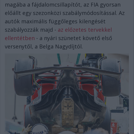
magába a fájdalomcsillapítót, az FIA gyorsan
előállt egy szezonközi szabálymódosítással. Az
autók maximális függőleges kilengését
szabályozzák majd -
az előzetes tervekkel
ellentétben
- a nyári szünetet követő első
versenytől, a Belga Nagydíjtól.