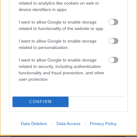
„Jó látni, hogy közel az álom” – Camara az F1-es
related to analytics like cookies on web or
pletykákról
device identifiers in apps.
I want to allow Google to enable storage
related to functionality of the website or app.
I want to allow Google to enable storage
related to personalization.
I want to allow Google to enable storage
related to security, including authentication
functionality and fraud prevention, and other
user protection.
CONFIRM
1 napja
MotoGP: Bezzecchi közel egy másodpercet javított a
körrekordon
Data Deletion
Data Access
Privacy Policy