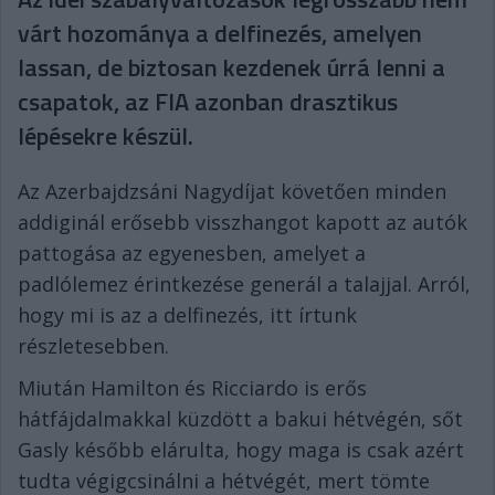
várt hozománya a delfinezés, amelyen
lassan, de biztosan kezdenek úrrá lenni a
csapatok, az FIA azonban drasztikus
lépésekre készül.
Az Azerbajdzsáni Nagydíjat követően minden
addiginál erősebb visszhangot kapott az autók
pattogása az egyenesben, amelyet a
padlólemez érintkezése generál a talajjal. Arról,
hogy mi is az a delfinezés, itt írtunk
részletesebben.
Miután Hamilton és Ricciardo is erős
hátfájdalmakkal küzdött a bakui hétvégén, sőt
Gasly később elárulta, hogy maga is csak azért
tudta végigcsinálni a hétvégét, mert tömte