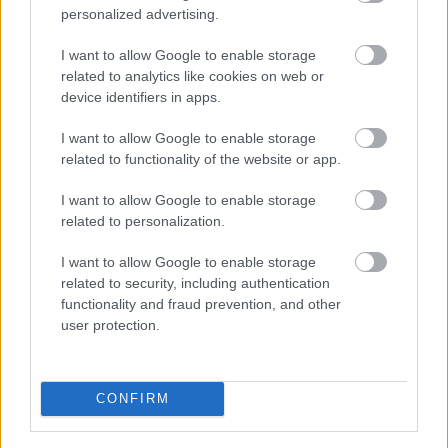
personalized advertising.
Parc Fermé
I want to allow Google to enable storage
11 órája
related to analytics like cookies on web or
device identifiers in apps.
Montoya szerint Antonelli kedvessége sem segít
Russellen
I want to allow Google to enable storage
related to functionality of the website or app.
I want to allow Google to enable storage
related to personalization.
I want to allow Google to enable storage
related to security, including authentication
functionality and fraud prevention, and other
user protection.
CONFIRM
1 napja