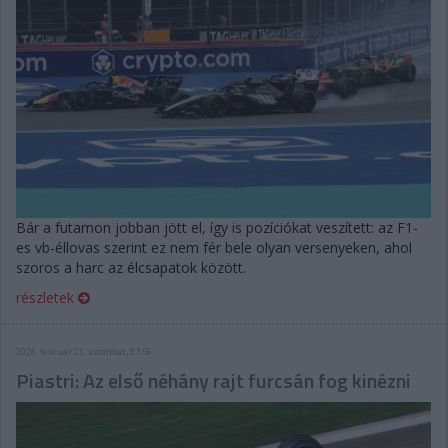
Bár a futamon jobban jött el, így is pozíciókat veszített: az F1-
es vb-éllovas szerint ez nem fér bele olyan versenyeken, ahol
szoros a harc az élcsapatok között.
részletek
2026. február 21. szombat, 07:56
Piastri: Az első néhány rajt furcsán fog kinézni