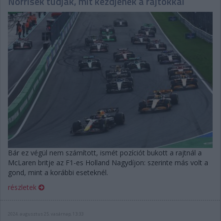
Norrisék tudják, mit kezdjenek a rajtokkal
Bár ez végül nem számított, ismét pozíciót bukott a rajtnál a
McLaren britje az F1-es Holland Nagydíjon: szerinte más volt a
gond, mint a korábbi eseteknél.
részletek
2024. augusztus 25. vasárnap, 13:33