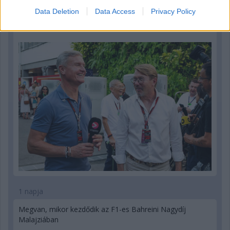
Data Deletion
Data Access
Privacy Policy
Hakkinen megtartaná a Norris-Piastri párost a
McLarennél, nem borítaná fel Verstappenért
1 napja
Megvan, mikor kezdődik az F1-es Bahreini Nagydíj
Malajziában