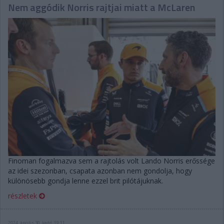
Nem aggódik Norris rajtjai miatt a McLaren
Finoman fogalmazva sem a rajtolás volt Lando Norris erőssége
az idei szezonban, csapata azonban nem gondolja, hogy
különösebb gondja lenne ezzel brit pilótájuknak.
részletek
2024. április 30. kedd, 19:11