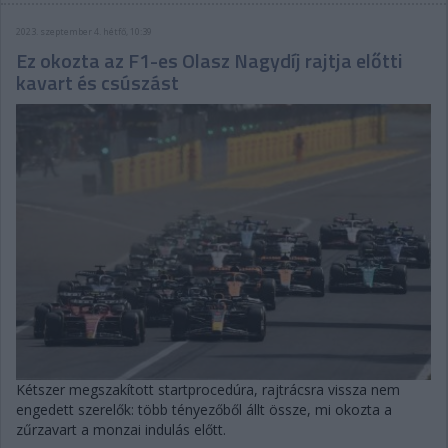
2023. szeptember 4. hétfő, 10:39
Ez okozta az F1-es Olasz Nagydíj rajtja előtti
kavart és csúszást
Kétszer megszakított startprocedúra, rajtrácsra vissza nem
engedett szerelők: több tényezőből állt össze, mi okozta a
zűrzavart a monzai indulás előtt.