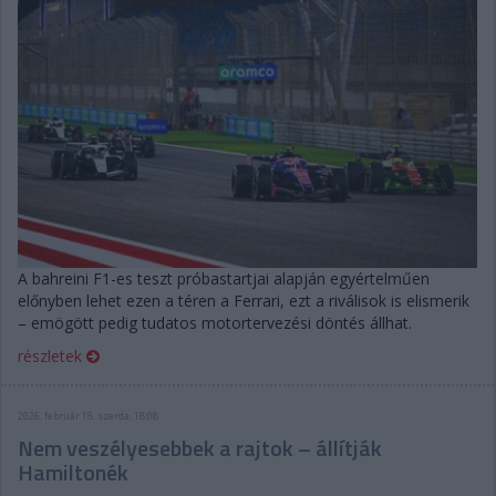
A bahreini F1-es teszt próbastartjai alapján egyértelműen
előnyben lehet ezen a téren a Ferrari, ezt a riválisok is elismerik
– emögött pedig tudatos motortervezési döntés állhat.
részletek
2026. február 18. szerda, 18:08
Nem veszélyesebbek a rajtok – állítják
Hamiltonék