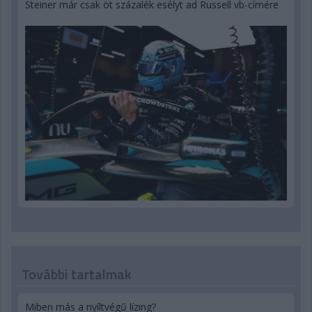
Steiner már csak öt százalék esélyt ad Russell vb-címére
További tartalmak
Miben más a nyíltvégű lízing?