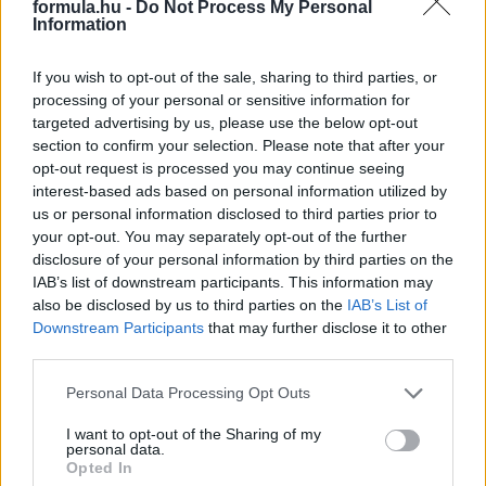
formula.hu -
Do Not Process My Personal
skála túlvégén az Alfa Romeót találjuk.
Information
részletek
If you wish to opt-out of the sale, sharing to third parties, or
processing of your personal or sensitive information for
2022. március 21. hétfő, 07:43
targeted advertising by us, please use the below opt-out
Bottas katasztrofális rajtja után remekül
section to confirm your selection. Please note that after your
versenyzett
opt-out request is processed you may continue seeing
interest-based ads based on personal information utilized by
us or personal information disclosed to third parties prior to
your opt-out. You may separately opt-out of the further
disclosure of your personal information by third parties on the
IAB’s list of downstream participants. This information may
also be disclosed by us to third parties on the
IAB’s List of
Downstream Participants
that may further disclose it to other
third parties.
Please note that this website/app uses one or more Google
Personal Data Processing Opt Outs
services and may gather and store information including but
not limited to your visit or usage behaviour. You may click to
I want to opt-out of the Sharing of my
personal data.
grant or deny consent to Google and its third-party tags to
Opted In
use your data for below specified purposes in below Google