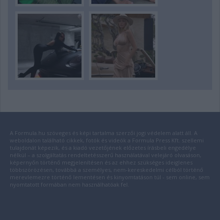
A Formula.hu szöveges és képi tartalma szerzői jogi védelem alatt áll. A
weboldalon található cikkek, fotók és videók a Formula Press Kft. szellemi
tulajdonát képezik, és a kiadó vezetőjének előzetes írásbeli engedélye
nélkül – a szolgáltatás rendeltetésszerű használatával velejáró olvasáson,
képernyőn történő megjelenítésen és az ehhez szükséges ideiglenes
többszörözésen, továbbá a személyes, nem-kereskedelmi célból történő
merevlemezre történő lementésen és kinyomtatáson túl - sem online, sem
nyomtatott formában nem használhatóak fel.