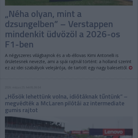
„Néha olyan, mint a
dzsungelben” – Verstappen
mindenkit üdvözöl a 2026-os
F1-ben
A négyszeres világbajnok és a vb-éllovas Kimi Antonelli is
őrületesnek nevezte, ami a spái rajtnál történt: a holland szerint
ez az idei szabályok velejárója, de tartott egy nagy balesettől.
2026. május 25. hétfő, 06:04
„Hősök lehettünk volna, idiótáknak tűntünk” –
megvédték a McLaren pilótái az intermediate
gumis rajtot