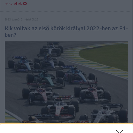
részletek
2023. január 2. hétfő, 08:29
Kik voltak az első körök királyai 2022-ben az F1-
ben?
Mindenekelőtt az Alpine és az Aston Martin versenyzői
jeleskedtek a startok után a tavalyi F1-es szezonban, míg a