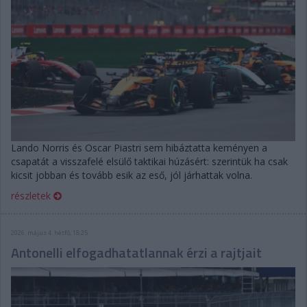
Lando Norris és Oscar Piastri sem hibáztatta keményen a
csapatát a visszafelé elsülő taktikai húzásért: szerintük ha csak
kicsit jobban és tovább esik az eső, jól járhattak volna.
részletek
2026. május 4. hétfő, 18:25
Antonelli elfogadhatatlannak érzi a rajtjait