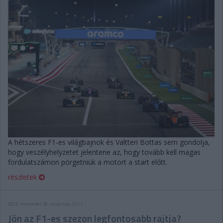
A hétszeres F1-es világbajnok és Valtteri Bottas sem gondolja,
hogy veszélyhelyzetet jelentene az, hogy tovább kell magas
fordulatszámon pörgetniük a motort a start előtt.
részletek
2025. november 30. vasárnap, 12:17
Jön az F1-es szezon legfontosabb rajtja?