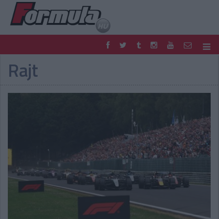
Rajt
F1
PARC FERMÉ
FORMULA
MOTOR
NEMZETKÖZI
HAZAI
RETRO
EGYÉB
PODCAST
SHOP
LIVE
TIPPJÁTÉK
DIGITÁLIS MAGAZIN
PONTÁLLÁSOK
VERSENYNAPTÁRAK