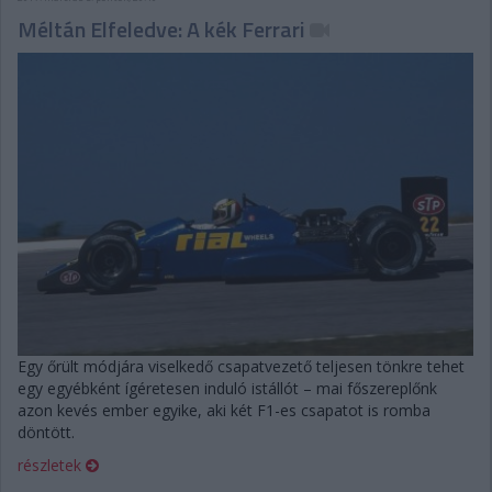
Méltán Elfeledve: A kék Ferrari
Egy őrült módjára viselkedő csapatvezető teljesen tönkre tehet
egy egyébként ígéretesen induló istállót – mai főszereplőnk
azon kevés ember egyike, aki két F1-es csapatot is romba
döntött.
részletek