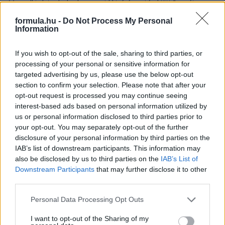
Mansell tolat a bokszban, majd kizárása után kiüti Sennát, a
Minardi először és utoljára vezet versenyben, a pénteki
formula.hu -
Do Not Process My Personal
selejtezőből dobogóra ér egy kiscsapat. Őrült F1-es futam
Information
szeptember 24-én Portugáliában.
részletek
If you wish to opt-out of the sale, sharing to third parties, or
processing of your personal or sensitive information for
targeted advertising by us, please use the below opt-out
2015. július 16. csütörtök, 16:50
section to confirm your selection. Please note that after your
Retro – Amikor Senna az élről pördült ki
opt-out request is processed you may continue seeing
interest-based ads based on personal information utilized by
us or personal information disclosed to third parties prior to
your opt-out. You may separately opt-out of the further
disclosure of your personal information by third parties on the
IAB’s list of downstream participants. This information may
also be disclosed by us to third parties on the
IAB’s List of
Downstream Participants
that may further disclose it to other
third parties.
Please note that this website/app uses one or more Google
Personal Data Processing Opt Outs
services and may gather and store information including but
not limited to your visit or usage behaviour. You may click to
I want to opt-out of the Sharing of my