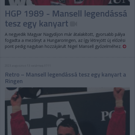
HGP 1989 - Mansell legendássá
tesz egy kanyart
A negyedik Magyar Nagydíjon már átalakított, gyorsabb pálya
fogadta a mezőnyt a Hungaroringen, az így létrejött új előzési
pont pedig nagyban hozzájárult Nigel Mansell győzelméhez.
2023. augusztus 13. vasárnap, 07:11
Retro – Mansell legendássá tesz egy kanyart a
Ringen