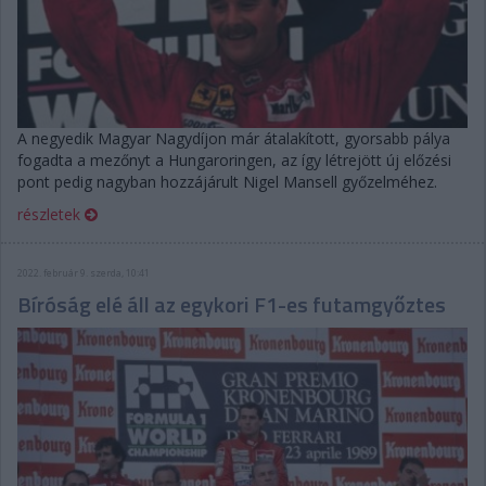
A negyedik Magyar Nagydíjon már átalakított, gyorsabb pálya
fogadta a mezőnyt a Hungaroringen, az így létrejött új előzési
pont pedig nagyban hozzájárult Nigel Mansell győzelméhez.
részletek
2022. február 9. szerda, 10:41
Bíróság elé áll az egykori F1-es futamgyőztes