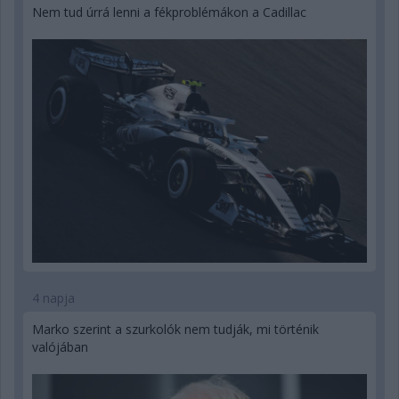
Nem tud úrrá lenni a fékproblémákon a Cadillac
4 napja
Marko szerint a szurkolók nem tudják, mi történik
valójában