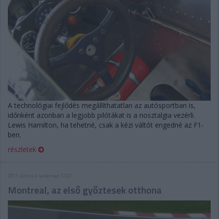
A technológiai fejlődés megállíthatatlan az autósportban is,
időnként azonban a legjobb pilótákat is a nosztalgia vezérli.
Lewis Hamilton, ha tehetné, csak a kézi váltót engedné az F1-
ben.
részletek
2017. június 4. vasárnap, 12:27
Montreal, az első győztesek otthona