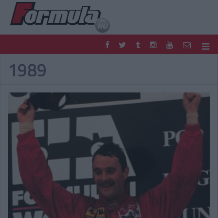
1989
F1
PARC FERMÉ
FORMULA
MOTOR
NEMZETKÖZI
HAZAI
RETRO
EGYÉB
PODCAST
SHOP
LIVE
TIPPJÁTÉK
DIGITÁLIS MAGAZIN
PONTÁLLÁSOK
VERSENYNAPTÁRAK