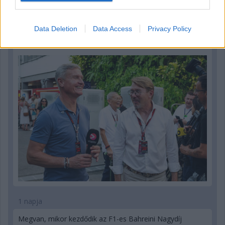
1 napja
Data Deletion
Data Access
Privacy Policy
Hakkinen megtartaná a Norris-Piastri párost a
McLarennél, nem borítaná fel Verstappenért
1 napja
Megvan, mikor kezdődik az F1-es Bahreini Nagydíj