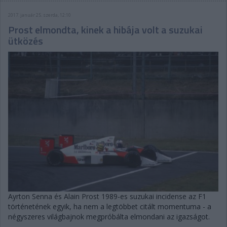
2017. január 25. szerda, 12:10
Prost elmondta, kinek a hibája volt a suzukai
ütközés
Ayrton Senna és Alain Prost 1989-es suzukai incidense az F1
történetének egyik, ha nem a legtöbbet citált momentuma - a
négyszeres világbajnok megpróbálta elmondani az igazságot.