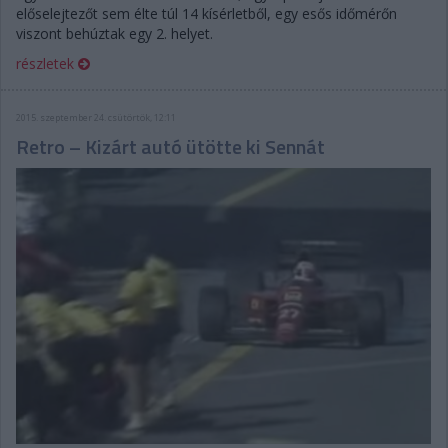
előselejtezőt sem élte túl 14 kísérletből, egy esős időmérőn
viszont behúztak egy 2. helyet.
részletek
2015. szeptember 24. csütörtök, 12:11
Retro – Kizárt autó ütötte ki Sennát