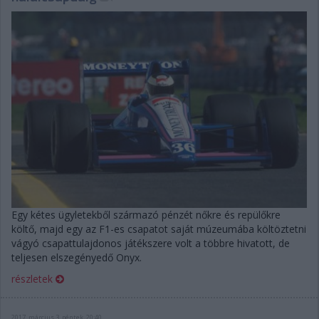
Egy kétes ügyletekből származó pénzét nőkre és repülőkre
költő, majd egy az F1-es csapatot saját múzeumába költöztetni
vágyó csapattulajdonos játékszere volt a többre hivatott, de
teljesen elszegényedő Onyx.
részletek
2017. március 3. péntek, 20:40