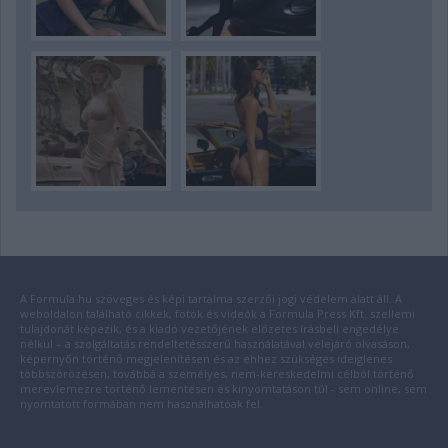
A Formula.hu szöveges és képi tartalma szerzői jogi védelem alatt áll. A
weboldalon található cikkek, fotók és videók a Formula Press Kft. szellemi
tulajdonát képezik, és a kiadó vezetőjének előzetes írásbeli engedélye
nélkül – a szolgáltatás rendeltetésszerű használatával velejáró olvasáson,
képernyőn történő megjelenítésen és az ehhez szükséges ideiglenes
többszörözésen, továbbá a személyes, nem-kereskedelmi célból történő
merevlemezre történő lementésen és kinyomtatáson túl - sem online, sem
nyomtatott formában nem használhatóak fel.