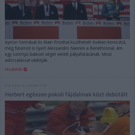
Ayrton Sennával és Alain Prosttal küzdhetett éveken keresztül,
még futamot is nyert Alessandro Nannini a Benettonnal, ám
egy szörnyű baleset véget vetett pályafutásának. Most
adócsalással vádolják.
részletek
2020. január 16. csütörtök, 07:33
Herbert egészen pokoli fájdalmak közt debütált