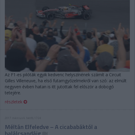
Az F1-es pilóták egyik kedvenc helyszínének számít a Circuit
Gilles Villeneuve, ha első futamgyőzelmekről van szó: az elmúlt
negyven évben hatan is itt jutottak fel először a dobogó
tetejére.
részletek
2017. március 6. hétfő, 17:24
Méltán Elfeledve – A cicababáktól a
halálcsapdáig