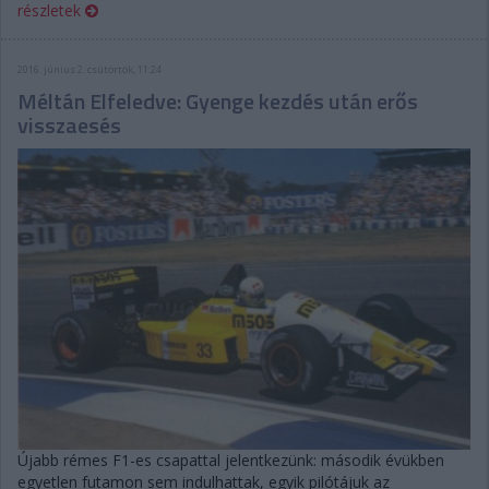
részletek
2016. június 2. csütörtök, 11:24
Méltán Elfeledve: Gyenge kezdés után erős
visszaesés
Újabb rémes F1-es csapattal jelentkezünk: második évükben
egyetlen futamon sem indulhattak, egyik pilótájuk az