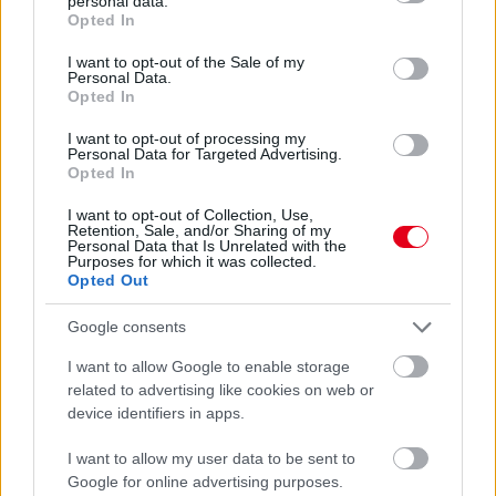
personal data.
grant or deny consent to Google and its third-party tags to
Opted In
use your data for below specified purposes in below Google
Az 1989-es Brit Nagydíjon olyat láthatott az F1 közönsége,
consent section.
I want to opt-out of the Sale of my
amilyet nagyon ritkán: Ayrton Senna az élről pördült ki. A
Personal Data.
legnagyobb is tud hibázni, vagy mégsem?
Opted In
részletek
I want to opt-out of processing my
Personal Data for Targeted Advertising.
Opted In
előző hírek
következő hírek
I want to opt-out of Collection, Use,
Retention, Sale, and/or Sharing of my
Personal Data that Is Unrelated with the
Purposes for which it was collected.
Hallgasd meg a Formula Podcast
Opted Out
legfrissebb adását!
Google consents
I want to allow Google to enable storage
related to advertising like cookies on web or
Kövess minket a Facebookon
device identifiers in apps.
I want to allow my user data to be sent to
Google for online advertising purposes.