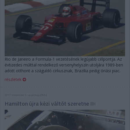
Rio de Janeiro a Formula-1 vezetésének legújabb célpontja. Az
évtizedes múlttal rendelkező versenyhelyszín utoljára 1989-ben
adott otthont a száguldó cirkusznak, Brazília pedig óriási piac.
részletek
2017. november 5. vasárnap, 08:03
Hamilton újra kézi váltót szeretne