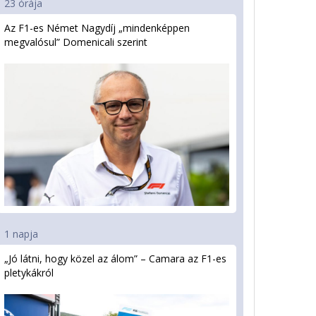
23 órája
Az F1-es Német Nagydíj „mindenképpen
megvalósul” Domenicali szerint
1 napja
„Jó látni, hogy közel az álom” – Camara az F1-es
pletykákról