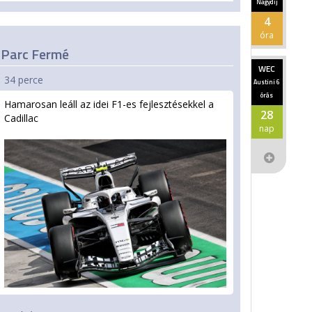
Nagydíj
4
óra
Parc Fermé
WEC
34 perce
Austini 6
órás
Hamarosan leáll az idei F1-es fejlesztésekkel a
28
Cadillac
nap