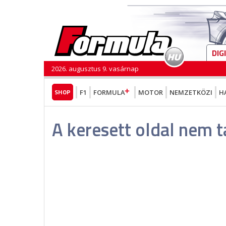
DIG
2026. augusztus 9. vasárnap
SHOP
F1
FORMULA
MOTOR
NEMZETKÖZI
H
A keresett oldal nem t