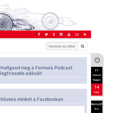
Hallgasd meg a Formula Podcast
F1
legfrissebb adását!
Holland
Nagydíj
14
nap
Kövess minket a Facebookon
MotoGP
Brit