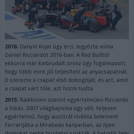
2016:
Danyiil Kvjat úgy érzi, legyőzte volna
Daniel Ricciardót 2016-ban. A Red Bulltól
ekkorra már kiebrudalt orosz úgy fogalmazott,
hogy több mint jól teljesített az anyacsapatnál,
ő szerezte a csapat első dobogóját, és azt, amit
a csapat várt tőle, azt hozni tudta.
2015:
Raikkönen szerint egyértelműen Ricciardo
a hibás. 2007 világbajnoka úgy véli, teljesen
egyértelmű, hogy ausztrál riválisa belement
Ferrarijába a Mirabeau kanyarban, az ilyen
dolgokat pedig büntetni szokták. A hatodik hely