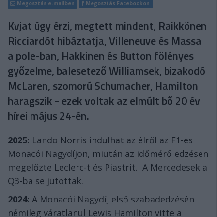
Megosztás e-mailben
Megosztás Facebookon
Kvjat úgy érzi, megtett mindent, Raikkönen
Ricciardót hibáztatja, Villeneuve és Massa
a pole-ban, Hakkinen és Button fölényes
győzelme, balesetező Williamsek, bizakodó
McLaren, szomorú Schumacher, Hamilton
haragszik - ezek voltak az elmúlt bő 20 év
hírei május 24-én.
2025:
Lando Norris indulhat az élről az F1-es
Monacói Nagydíjon, miután az időmérő edzésen
megelőzte Leclerc-t és Piastrit. A Mercedesek a
Q3-ba se jutottak.
2024:
A Monacói Nagydíj első szabadedzésén
némileg váratlanul Lewis Hamilton vitte a