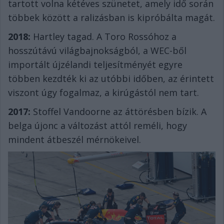
tartott volna kétéves szünetet, amely idő során
többek között a ralizásban is kipróbálta magát.
2018:
Hartley tagad. A Toro Rossóhoz a
hosszútávú világbajnokságból, a WEC-ből
importált újzélandi teljesítményét egyre
többen kezdték ki az utóbbi időben, az érintett
viszont úgy fogalmaz, a kirúgástól nem tart.
2017:
Stoffel Vandoorne az áttörésben bízik. A
belga újonc a változást attól reméli, hogy
mindent átbeszél mérnökeivel.