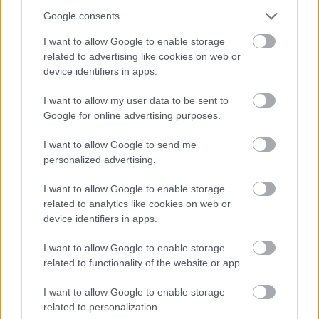
zárta a csütörtöki edzésnapot Monacóban –
Google consents
Juan-Pablo Montoya és Ralf Schumacher is
elismerte, hogy saját hibájukból csapódtak a
I want to allow Google to enable storage
related to advertising like cookies on web or
falnak a gyakorlások során.
device identifiers in apps.
I want to allow my user data to be sent to
Google for online advertising purposes.
I want to allow Google to send me
personalized advertising.
I want to allow Google to enable storage
related to analytics like cookies on web or
device identifiers in apps.
I want to allow Google to enable storage
2000:
A két olasz pilóta, Giancarlo Fisichella és
related to functionality of the website or app.
Jarno Trulli összeütközött a valenciai teszten, a
I want to allow Google to enable storage
Monacói Nagydíjra gyakorolva. A benettonos
related to personalization.