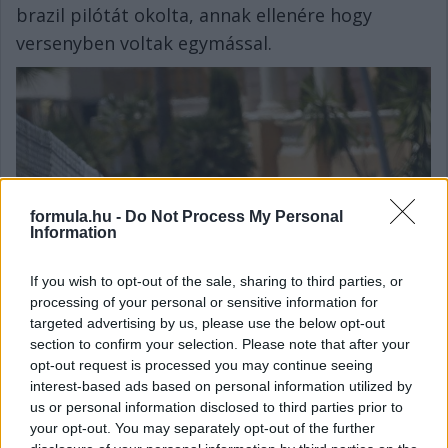
brazil pilótát okolta, annak ellenére hogy
versenyben voltak egymással.
formula.hu -
Do Not Process My Personal
Information
If you wish to opt-out of the sale, sharing to third parties, or
processing of your personal or sensitive information for
targeted advertising by us, please use the below opt-out
section to confirm your selection. Please note that after your
opt-out request is processed you may continue seeing
interest-based ads based on personal information utilized by
2003:
A McLaren nemrég bemutatott új autóját
us or personal information disclosed to third parties prior to
először a nürburgringi Európa Nagydíjon
your opt-out. You may separately opt-out of the further