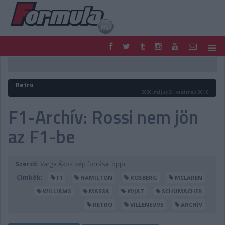
F1
PARC FERMÉ
FORMULA
MOTOR
Retro
NEMZETKÖZI
HAZAI
2026. május 24. vasárnap, 06:10
RETRO
EGYÉB
F1-Archív: Rossi nem jön
PODCAST
SHOP
az F1-be
LIVE
TIPPJÁTÉK
DIGITÁLIS MAGAZIN
PONTÁLLÁSOK
VERSENYNAPTÁRAK
Szerző:
Varga Ákos, kép forrása: dppi
Címkék:
F1
HAMILTON
ROSBERG
MCLAREN
WILLIAMS
MASSA
KVJAT
SCHUMACHER
RETRO
VILLENEUVE
ARCHÍV