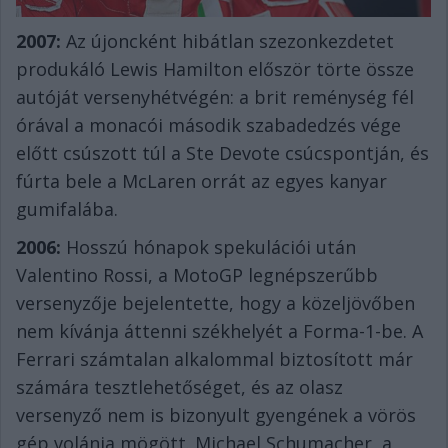
2007:
Az újoncként hibátlan szezonkezdetet
produkáló Lewis Hamilton először törte össze
autóját versenyhétvégén: a brit reménység fél
órával a monacói második szabadedzés vége
előtt csúszott túl a Ste Devote csúcspontján, és
fúrta bele a McLaren orrát az egyes kanyar
gumifalába.
2006:
Hosszú hónapok spekulációi után
Valentino Rossi, a MotoGP legnépszerűbb
versenyzője bejelentette, hogy a közeljövőben
nem kívánja áttenni székhelyét a Forma-1-be. A
Ferrari számtalan alkalommal biztosított már
számára tesztlehetőséget, és az olasz
versenyző nem is bizonyult gyengének a vörös
gép volánja mögött. Michael Schumacher, a