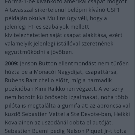
Forma-1-be kívánkozó amerikai csapat mögött.
A tavasszal sikertelenül belépni kívánó USF1
példáján okulva Mullins úgy véli, hogy a
jelenlegi F1-es szabályok mellett
kivitelezhetetlen saját csapat alakítása, ezért
valamelyik jelenlegi istállóval szeretnének
együttműködni a jövőben.
2009:
Jenson Button ellentmondást nem tűrően
húzta be a Monacói Nagydíjat, csapattársa,
Rubens Barrichello előtt, míg a harmadik
pozícióban Kimi Raikkönen végzett. A verseny
nem hozott különösebb izgalmakat, noha több
pilóta is megtalálta a gumifalat: az abroncsaival
küzdő Sebastien Vettel a Ste Devote-ban, Heikki
Kovalainen az uszodánál dobta el autóját,
Sebastien Buemi pedig Nelson Piquet Jr-t tolta