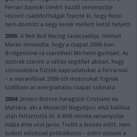
Ferrari bajnoki címért küzdő versenyzője
viszont csalódottságát fejezte ki, hogy Rossi
nem döntött a négy kerék mellett kettő helyett.
2005:
A Red Bull Racing tanácsadója, Helmut
Marko elmondta, hogy a csapat 2006-ban
Bridgestone-ra cserélheti Michelin-gumijait. Az
osztrák szerint a váltás segíthet abban, hogy
szorosabbra fűzzék kapcsolatukat a Ferrarival
– a maranllóiak 2006-tól motorokat fognak
szállítani az energiaitalos csapat számára.
2004:
Jenson Button haragszik Cristiano da
Mattára, aki a Monacíói Nagydíjon, első kiállása
után feltartotta őt. A BAR-Honda versenyzője
hiába érte utol Jarno Trullit a leintés előtt, nem
tudott előzéssel próbálkozni – ezért viszont a