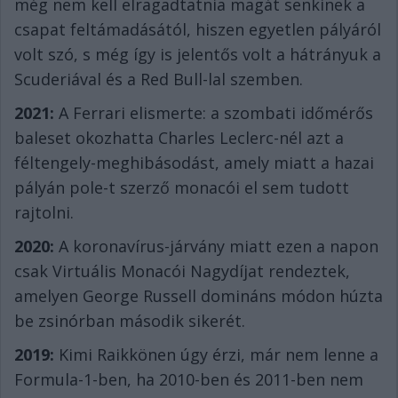
még nem kell elragadtatnia magát senkinek a
csapat feltámadásától, hiszen egyetlen pályáról
volt szó, s még így is jelentős volt a hátrányuk a
Scuderiával és a Red Bull-lal szemben.
2021:
A Ferrari elismerte: a szombati időmérős
baleset okozhatta Charles Leclerc-nél azt a
féltengely-meghibásodást, amely miatt a hazai
pályán pole-t szerző monacói el sem tudott
rajtolni.
2020:
A koronavírus-járvány miatt ezen a napon
csak Virtuális Monacói Nagydíjat rendeztek,
amelyen George Russell domináns módon húzta
be zsinórban második sikerét.
2019:
Kimi Raikkönen úgy érzi, már nem lenne a
Formula-1-ben, ha 2010-ben és 2011-ben nem