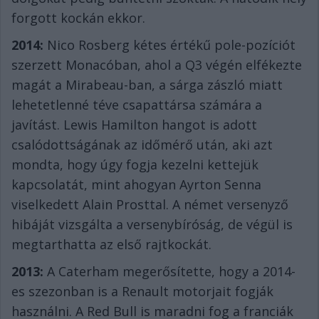
forgott kockán ekkor.
2014:
Nico Rosberg kétes értékű pole-pozíciót
szerzett Monacóban, ahol a Q3 végén elfékezte
magát a Mirabeau-ban, a sárga zászló miatt
lehetetlenné téve csapattársa számára a
javítást. Lewis Hamilton hangot is adott
csalódottságának az időmérő után, aki azt
mondta, hogy úgy fogja kezelni kettejük
kapcsolatát, mint ahogyan Ayrton Senna
viselkedett Alain Prosttal. A német versenyző
hibáját vizsgálta a versenybíróság, de végül is
megtarthatta az első rajtkockát.
2013:
A Caterham megerősítette, hogy a 2014-
es szezonban is a Renault motorjait fogják
használni. A Red Bull is maradni fog a franciák