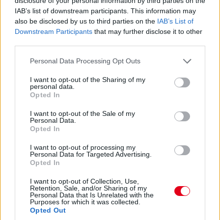
disclosure of your personal information by third parties on the
szeretné bevetni. A csapat ügyvezető
IAB’s list of downstream participants. This information may
igazgatója, Martin Whitmarsh szerint addig
also be disclosed by us to third parties on the
IAB’s List of
nem döntenek az MP4-18-as premierjéről, amíg
Downstream Participants
that may further disclose it to other
third parties.
el nem hárul minden probléma a versenyre
alkalmasság elől.
Please note that this website/app uses one or more Google
Personal Data Processing Opt Outs
services and may gather and store information including but
2002:
Max Mosley, a Nemzetközi Automobil
not limited to your visit or usage behaviour. You may click to
I want to opt-out of the Sharing of my
personal data.
grant or deny consent to Google and its third-party tags to
Szövetség elnöke szerint a Forma-1 imázsa nem
Opted In
use your data for below specified purposes in below Google
szenvedett csorbát amiatt, amit a Ferrari
consent section.
I want to opt-out of the Sale of my
művelt Ausztriában. Mint ismert, a maranellói
Personal Data.
Opted In
csapat arra utasította Rubens Barrichellót,
hogy adja át Michael Schumachernek a
I want to opt-out of processing my
Personal Data for Targeted Advertising.
győzelmet, büntetést azonban nem ezért,
Opted In
hanem a pódiumceremónia megzavarásáért
I want to opt-out of Collection, Use,
kaptak később.
Retention, Sale, and/or Sharing of my
Personal Data that Is Unrelated with the
Purposes for which it was collected.
2001:
Mindkét Williams-BMW pilóta balesettel
Opted Out