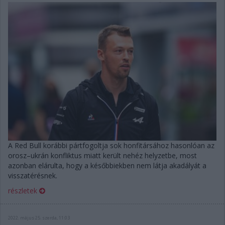
A Red Bull korábbi pártfogoltja sok honfitársához hasonlóan az
orosz–ukrán konfliktus miatt került nehéz helyzetbe, most
azonban elárulta, hogy a későbbiekben nem látja akadályát a
visszatérésnek.
részletek
2022. május 25. szerda, 11:03