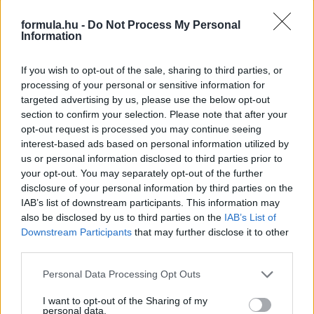
formula.hu -
Do Not Process My Personal
Kelly Piquet, a háromszoros világbajnok Nelson Piquet lánya
Information
osztott meg egy videót, amelyben barátja, Max Verstappen
játszik a kislányával – aki történetesen Danyiil Kvjattól van.
If you wish to opt-out of the sale, sharing to third parties, or
részletek
processing of your personal or sensitive information for
targeted advertising by us, please use the below opt-out
section to confirm your selection. Please note that after your
2021. január 1. péntek, 19:50
opt-out request is processed you may continue seeing
Verstappen lecsapott Kvjat exére
interest-based ads based on personal information utilized by
us or personal information disclosed to third parties prior to
your opt-out. You may separately opt-out of the further
disclosure of your personal information by third parties on the
IAB’s list of downstream participants. This information may
also be disclosed by us to third parties on the
IAB’s List of
Downstream Participants
that may further disclose it to other
third parties.
Please note that this website/app uses one or more Google
Personal Data Processing Opt Outs
services and may gather and store information including but
not limited to your visit or usage behaviour. You may click to
I want to opt-out of the Sharing of my
personal data.