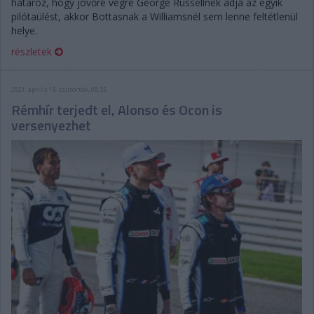
határoz, hogy jövőre végre George Russellnek adja az egyik
pilótaülést, akkor Bottasnak a Williamsnél sem lenne feltétlenül
helye.
részletek
2021. április 15. csütörtök, 08:35
Rémhír terjedt el, Alonso és Ocon is
versenyezhet