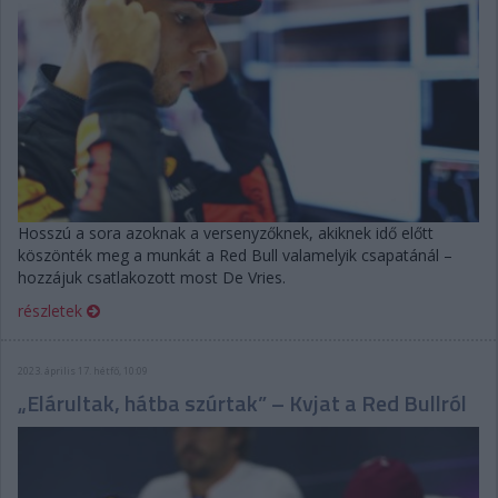
Hosszú a sora azoknak a versenyzőknek, akiknek idő előtt
köszönték meg a munkát a Red Bull valamelyik csapatánál –
hozzájuk csatlakozott most De Vries.
részletek
2023. április 17. hétfő, 10:09
„Elárultak, hátba szúrtak” – Kvjat a Red Bullról