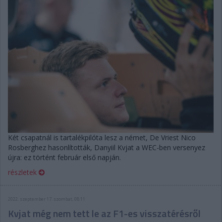
Két csapatnál is tartalékpilóta lesz a német, De Vriest Nico
Rosberghez hasonlították, Danyiil Kvjat a WEC-ben versenyez
újra: ez történt február első napján.
részletek
2022. szeptember 17. szombat, 08:11
Kvjat még nem tett le az F1-es visszatérésről