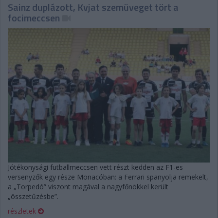
Sainz duplázott, Kvjat szemüveget tört a
focimeccsen
Jótékonysági futballmeccsen vett részt kedden az F1-es
versenyzők egy része Monacóban: a Ferrari spanyolja remekelt,
a „Torpedó” viszont magával a nagyfőnökkel került
„összetűzésbe”.
részletek