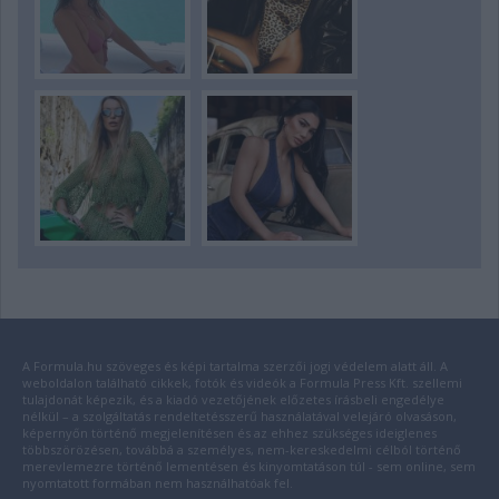
A Formula.hu szöveges és képi tartalma szerzői jogi védelem alatt áll. A
weboldalon található cikkek, fotók és videók a Formula Press Kft. szellemi
tulajdonát képezik, és a kiadó vezetőjének előzetes írásbeli engedélye
nélkül – a szolgáltatás rendeltetésszerű használatával velejáró olvasáson,
képernyőn történő megjelenítésen és az ehhez szükséges ideiglenes
többszörözésen, továbbá a személyes, nem-kereskedelmi célból történő
merevlemezre történő lementésen és kinyomtatáson túl - sem online, sem
nyomtatott formában nem használhatóak fel.