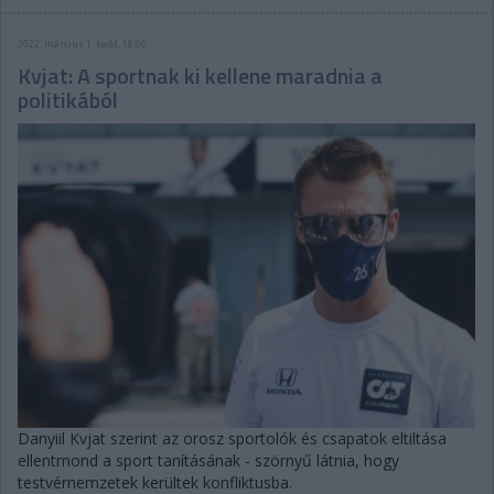
2022. március 1. kedd, 16:06
Kvjat: A sportnak ki kellene maradnia a
politikából
Danyiil Kvjat szerint az orosz sportolók és csapatok eltiltása
ellentmond a sport tanításának - szörnyű látnia, hogy
testvérnemzetek kerültek konfliktusba.