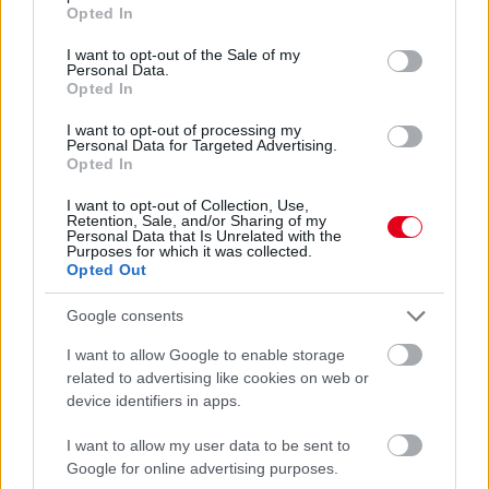
grant or deny consent to Google and its third-party tags to
Opted In
use your data for below specified purposes in below Google
consent section.
I want to opt-out of the Sale of my
Egészen furcsa kapcsolati háló kezd kialakulni a Formula-1-es
Personal Data.
versenyzők között, hiszen Max Verstappen újév első napján
Opted In
felfedte, hogy új barátnője Nelson Piquet lánya, akinek Danyiil
I want to opt-out of processing my
Kvjattal már van egy közös gyereke.
Personal Data for Targeted Advertising.
Opted In
részletek
I want to opt-out of Collection, Use,
Retention, Sale, and/or Sharing of my
előző hírek
következő hírek
Personal Data that Is Unrelated with the
Purposes for which it was collected.
Opted Out
Hallgasd meg a Formula Podcast
Google consents
legfrissebb adását!
I want to allow Google to enable storage
related to advertising like cookies on web or
device identifiers in apps.
I want to allow my user data to be sent to
Kövess minket a Facebookon
Google for online advertising purposes.