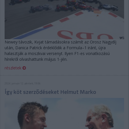
Newey távozik, Kvjat támadásokra számít az Orosz Nagydíj
után, Danica Patrick érdeklődik a Formula–1 iránt, újra
halasztják a moszkvai versenyt. Ilyen F1-es vonatkozású
hírekről olvashattunk május 1-jén.
részletek
2024. január 12. péntek, 19:06
Így köt szerződéseket Helmut Marko