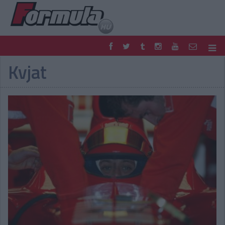
Kvjat
F1
PARC FERMÉ
FORMULA
MOTOR
NEMZETKÖZI
HAZAI
RETRO
EGYÉB
PODCAST
SHOP
LIVE
TIPPJÁTÉK
DIGITÁLIS MAGAZIN
PONTÁLLÁSOK
VERSENYNAPTÁRAK