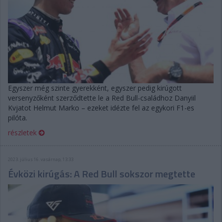
Egyszer még szinte gyerekként, egyszer pedig kirúgott
versenyzőként szerződtette le a Red Bull-családhoz Danyiil
Kvjatot Helmut Marko – ezeket idézte fel az egykori F1-es
pilóta.
részletek
2023. július 16. vasárnap, 13:33
Évközi kirúgás: A Red Bull sokszor megtette