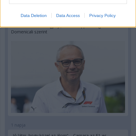
1 napja
Data Deletion
Data Access
Privacy Policy
Az F1-es Német Nagydíj „mindenképpen megvalósul”
Domenicali szerint
1 napja
„Jó látni, hogy közel az álom” – Camara az F1-es