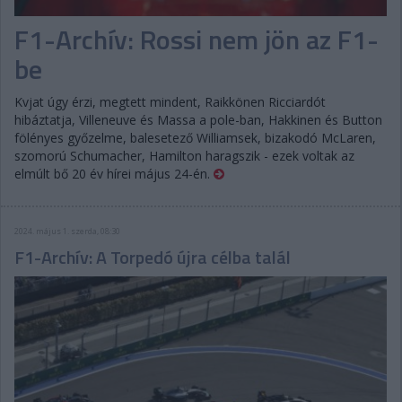
F1-Archív: Rossi nem jön az F1-
be
Kvjat úgy érzi, megtett mindent, Raikkönen Ricciardót
hibáztatja, Villeneuve és Massa a pole-ban, Hakkinen és Button
fölényes győzelme, balesetező Williamsek, bizakodó McLaren,
szomorú Schumacher, Hamilton haragszik - ezek voltak az
elmúlt bő 20 év hírei május 24-én.
2024. május 1. szerda, 08:30
F1-Archív: A Torpedó újra célba talál