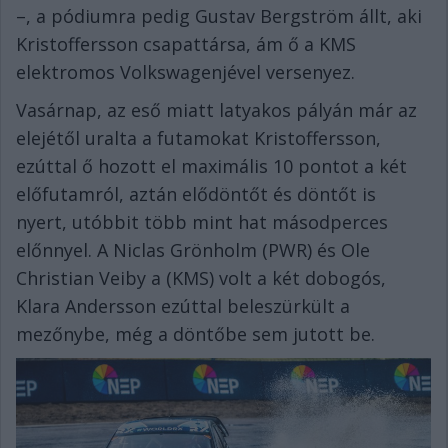
–, a pódiumra pedig Gustav Bergström állt, aki
Kristoffersson csapattársa, ám ő a KMS
elektromos Volkswagenjével versenyez.
Vasárnap, az eső miatt latyakos pályán már az
elejétől uralta a futamokat Kristoffersson,
ezúttal ő hozott el maximális 10 pontot a két
előfutamról, aztán elődöntőt és döntőt is
nyert, utóbbit több mint hat másodperces
előnnyel. A Niclas Grönholm (PWR) és Ole
Christian Veiby a (KMS) volt a két dobogós,
Klara Andersson ezúttal beleszürkült a
mezőnybe, még a döntőbe sem jutott be.