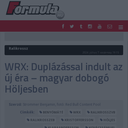
F1
PARC FERMÉ
FORMULA
MOTOR
Ralikrossz
NEMZETKÖZI
HAZAI
2024. július 7. vasárnap, 19:15
RETRO
EGYÉB
WRX: Duplázással indult az
PODCAST
SHOP
új éra – magyar dobogó
LIVE
TIPPJÁTÉK
DIGITÁLIS MAGAZIN
PONTÁLLÁSOK
Höljesben
VERSENYNAPTÁRAK
Szerző:
Strommer Benjamin, fotó: Red Bull Content Pool
Címkék:
BENYÓMÁTÉ
WRX
RALIKROSSZVB
RALIKROSSZEB
KRISTOFFERSSON
HÖLJES
KLARAANDERSSON
KOVÁCSSÁMUEL