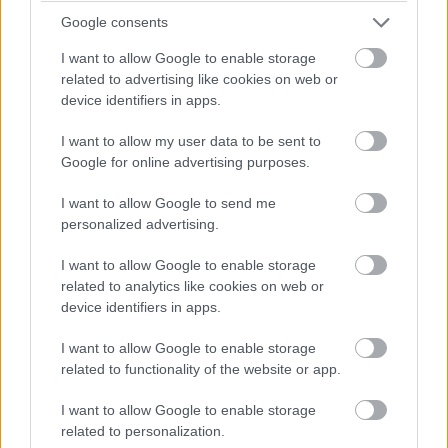
Kristoffersson
Google consents
I want to allow Google to enable storage
related to advertising like cookies on web or
device identifiers in apps.
I want to allow my user data to be sent to
Google for online advertising purposes.
WRX: Grönholm-sikerrel indult a szezon, két
magyar is Eb-döntős a nyitányon
I want to allow Google to send me
personalized advertising.
I want to allow Google to enable storage
related to analytics like cookies on web or
device identifiers in apps.
I want to allow Google to enable storage
related to functionality of the website or app.
Lesz WRX-szezon 2025-ben, magyar fordulóval
I want to allow Google to enable storage
related to personalization.