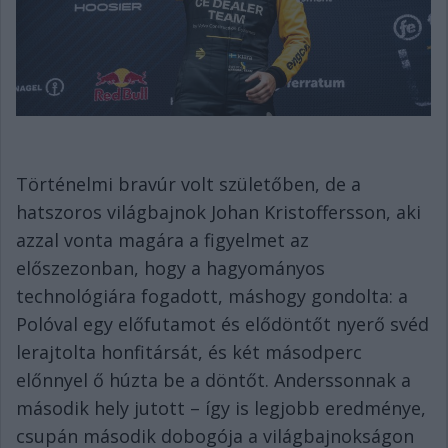
Történelmi bravúr volt születőben, de a
hatszoros világbajnok Johan Kristoffersson, aki
azzal vonta magára a figyelmet az
előszezonban, hogy a hagyományos
technológiára fogadott, máshogy gondolta: a
Polóval egy előfutamot és elődöntőt nyerő svéd
lerajtolta honfitársát, és két másodperc
előnnyel ő húzta be a döntőt. Anderssonnak a
második hely jutott – így is legjobb eredménye,
csupán második dobogója a világbajnokságon