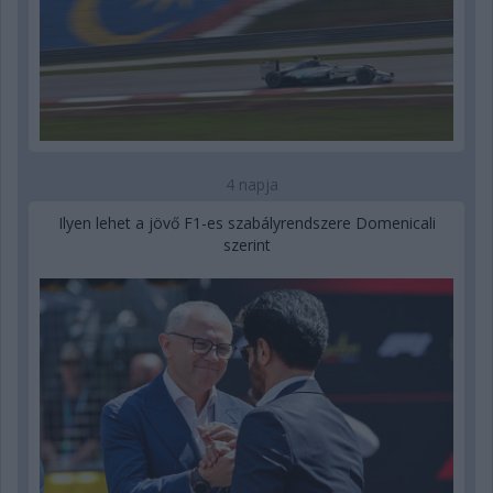
4 napja
Ilyen lehet a jövő F1-es szabályrendszere Domenicali
szerint