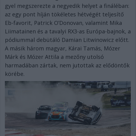
gyel megszerezte a negyedik helyet a fináléban:
az egy pont híján tökéletes hétvégét teljesítő
Eb-favorit, Patrick O’Donovan, valamint Mika
Liimatainen és a tavalyi RX3-as Európa-bajnok, a
pódiummal debütáló Damian Litwinowicz előtt.
A másik három magyar, Kárai Tamás, Mózer
Márk és Mózer Attila a mezőny utolsó
harmadában zártak, nem jutottak az elődöntők
körébe.