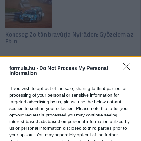
Koncseg Zoltán bravúrja Nyirádon: Győzelem az
Eb-n
formula.hu -
Do Not Process My Personal
Information
If you wish to opt-out of the sale, sharing to third parties, or
Kárai Tamás legjobb eredményét érte el az Euro
processing of your personal or sensitive information for
RX1-ben
targeted advertising by us, please use the below opt-out
section to confirm your selection. Please note that after your
opt-out request is processed you may continue seeing
interest-based ads based on personal information utilized by
us or personal information disclosed to third parties prior to
your opt-out. You may separately opt-out of the further