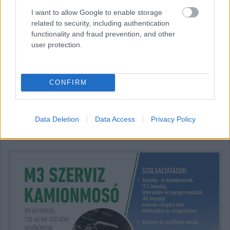
I want to allow Google to enable storage
related to security, including authentication
functionality and fraud prevention, and other
user protection.
Top 5-ben az Euro RX3-ban Körmöczi Balázs
CONFIRM
Hallgasd meg a Formula Podcast
legfrissebb adását!
Data Deletion
Data Access
Privacy Policy