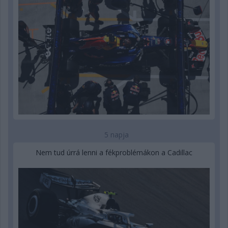
5 napja
Nem tud úrrá lenni a fékproblémákon a Cadillac