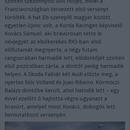
szintén szezonnyitó volt Höljes, mivel a
Franciaországban tervezett első versenyt
törölték. A hat Eb-szereplő magyar között
egyetlen újonc volt, a Korda Racinget képviselő
Kovács Sámuel, aki bravúrosan tette le
névjegyét az elsőkerekes RX3-ban: első
előfutamát megnyerte, a négy futam
rangsorában harmadik lett, elődöntőjét szintén
első pozícióban zárta, a döntőt pedig harmadik
helyen. A Skoda Fabiát két Audi előzte meg, a
nyertes Nils Volland és Joao Ribeiro. Körmöczi
Balázs döntőbe került, ahol hatodik lett – egy
évvel ezelőtt ő hajtotta végre ugyanazt a
bravúrt, amelyet most Kovács, dobogós lett
bemutatkozó versenyén.