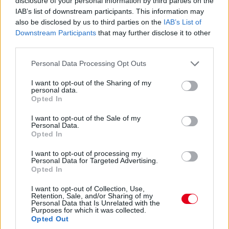
disclosure of your personal information by third parties on the
IAB’s list of downstream participants. This information may
Kristoffersson nyolcadik vb-címével ért véget a
also be disclosed by us to third parties on the
IAB’s List of
WRX
Downstream Participants
that may further disclose it to other
third parties.
Please note that this website/app uses one or more Google
Personal Data Processing Opt Outs
services and may gather and store information including but
not limited to your visit or usage behaviour. You may click to
I want to opt-out of the Sharing of my
personal data.
grant or deny consent to Google and its third-party tags to
Opted In
use your data for below specified purposes in below Google
consent section.
I want to opt-out of the Sale of my
Koncseg Zoltán Eb-döntőt nyert Nyirádon,
Personal Data.
három magyar dobogón
Opted In
I want to opt-out of processing my
Personal Data for Targeted Advertising.
Opted In
I want to opt-out of Collection, Use,
Retention, Sale, and/or Sharing of my
Personal Data that Is Unrelated with the
Purposes for which it was collected.
Opted Out
WRX: Árvízben, elektromossal győzött