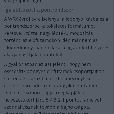
világbajnokságot.
Így változott a pontrendszer
A WRX évről évre belenyúl a lebonyolításba és a
pontrendszerbe, a tökéletes formátumot
keresve. Ezúttal nagy léptékű módosítás
történt: az előfutamokon idén már nem az
időeredmény, hanem kizárólag az elért helyezés
alapján osztják a pontokat.
A gyakorlatban ez azt jelenti, hogy nem
összesítik az egyes előfutamok csoportjainak
sorrendjeit: azaz ha a tízfős mezőnyt két
csoportban indítják el az egyik előfutamon,
mindkét csoport tagjai megkapják a
helyezésükért járó 5-4-3-2-1 pontot, amelyet
azonnal visznek tovább a bajnokságba,
nincsenek a két/három/négy előfutam