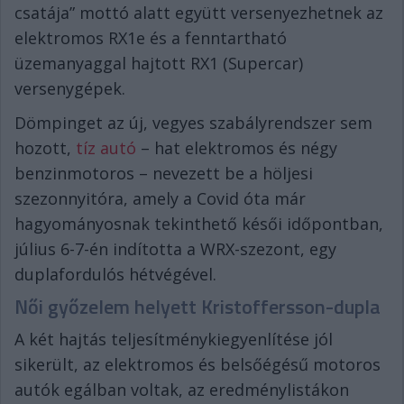
csatája” mottó alatt együtt versenyezhetnek az
elektromos RX1e és a fenntartható
üzemanyaggal hajtott RX1 (Supercar)
versenygépek.
Dömpinget az új, vegyes szabályrendszer sem
hozott,
tíz autó
– hat elektromos és négy
benzinmotoros – nevezett be a höljesi
szezonnyitóra, amely a Covid óta már
hagyományosnak tekinthető késői időpontban,
július 6-7-én indította a WRX-szezont, egy
duplafordulós hétvégével.
Női győzelem helyett Kristoffersson-dupla
A két hajtás teljesítménykiegyenlítése jól
sikerült, az elektromos és belsőégésű motoros
autók egálban voltak, az eredménylistákon