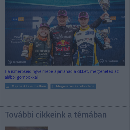
Ha ismerőseid figyelmébe ajánlanád a cikket, megteheted az
alábbi gombokkal:
Megosztás e-mailben
Megosztás Facebookon
További cikkeink a témában