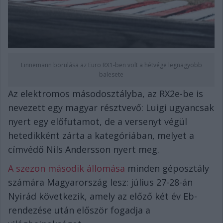
Linnemann borulása az Euro RX1-ben volt a hétvége legnagyobb
balesete
Az elektromos másodosztályba, az RX2e-be is
nevezett egy magyar résztvevő: Luigi ugyancsak
nyert egy előfutamot, de a versenyt végül
hetedikként zárta a kategóriában, melyet a
címvédő Nils Andersson nyert meg.
A szezon második állomása
minden géposztály
számára Magyarország lesz: július 27-28-án
Nyirád következik, amely az előző két év Eb-
rendezése után először fogadja a