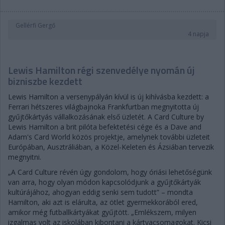
Gellérfi Gergő
4 napja
Lewis Hamilton régi szenvedélye nyomán új
bizniszbe kezdett
Lewis Hamilton a versenypályán kívül is új kihívásba kezdett: a
Ferrari hétszeres világbajnoka Frankfurtban megnyitotta új
gyűjtőkártyás vállalkozásának első üzletét. A Card Culture by
Lewis Hamilton a brit pilóta befektetési cége és a Dave and
Adam's Card World közös projektje, amelynek további üzleteit
Európában, Ausztráliában, a Közel-Keleten és Ázsiában tervezik
megnyitni.
„A Card Culture révén úgy gondolom, hogy óriási lehetőségünk
van arra, hogy olyan módon kapcsolódjunk a gyűjtőkártyák
kultúrájához, ahogyan eddig senki sem tudott” – mondta
Hamilton, aki azt is elárulta, az ötlet gyermekkorából ered,
amikor még futballkártyákat gyűjtött. „Emlékszem, milyen
izgalmas volt az iskolában kibontani a kártyacsomagokat. Kicsi