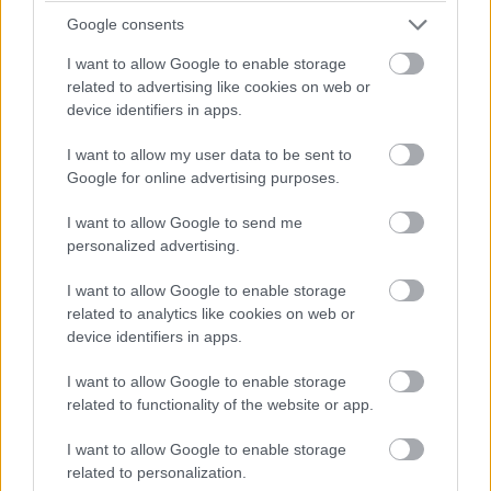
Balogh Tamás
Google consents
3 napja
I want to allow Google to enable storage
related to advertising like cookies on web or
Newey biztos benne, hogy Alonso marad az
device identifiers in apps.
Aston Martinnál
I want to allow my user data to be sent to
Meggyőződése Adrian Newey-nak, hogy Fernando Alonso
Google for online advertising purposes.
élvezi, hogy az Aston Martin projekt részese lehet, és biztos
benne, hogy ez a jövőben is így marad. Bár a korábbi hetekben
I want to allow Google to send me
felröppentek találgatások arról, hogy a kétszeres F1-es
personalized advertising.
világbajnok akár egy utolsó időszakra visszatérhet az Alpine-
hoz, maga a spanyol többször is hűségesküt tett az Aston
I want to allow Google to enable storage
mellett – igaz, a szavai azért arra engednek következtetni, hogy
related to analytics like cookies on web or
az még nem dőlt el, hogy versenyzői minőségben teszi-e ezt,
device identifiers in apps.
mivel utalt rá, hogy az új szabályrendszerben már nem élvezi
annyira a vezetést mindig.
I want to allow Google to enable storage
Hasonlóra utalhattak Newey szavai is, amikor arról kérdezték
related to functionality of the website or app.
még a Magyar Nagydíj sajtótájékoztatóján, hogy mennyire
fontos számukra, hogy megtartsák Alonsót, és szerintük
I want to allow Google to enable storage
sikerülni fog-e ez az istálló gyenge szereplése fényében is:
related to personalization.