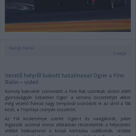
Balogh Tamás
5 napja
Vezető helyről bukott hatalmasat Ogier a Finn
Ralin – videó
Komoly balesetet szenvedett a Finn Rali szombati utolsó előtti
gyorsaságiján Sebastien Ogier: a verseny összetettjét akkor
még vezető francia nagy tempónál sodródott le az útról a fák
közé, a Toyotája csúnyán összetört.
Az FIA közleménye szerint Ogier-t és navigátorát, Julien
Ingassiát azonnal orvosi ellátásban részesítették a helyszínén:
előbbit helikopterrel a közeli kórházba szállították, utóbbit