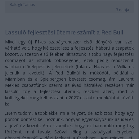
Balogh Tamás
3 napja
Lassuló fejlesztési ütemre számít a Red Bull
Mivel egy új F1-es szabályrendszer első idényéről van szó,
várható volt, hogy kiélezett lesz a fejlesztési háború a csapatok
között. A szezon első felében láthattunk is több nagy fejlesztési
csomagot az istállók többségénél, ezek pedig rendszerint
valóban előrelépést is jelentettek (talán a Haas és a Williams
jelentik a kivételt). A Red Bullnál is működött például a
Miamiban és a Spielbergben bevetett csomag, ám Laurent
Mekies csapatfőnök szerint az évad hátralévő részében már
lassulni fog a fejlesztési ütemük, részben azért, mert a
költségeket meg kell osztani a 2027-es autó munkálatai között
is:
„Nem tudom, a többiekkel mi a helyzet, de az biztos, hogy egy
ponton döntést kell hoznunk, hogyan egyensúlyozunk az idei és
a jövő év között. Arra számítok, hogy ez hamarabb meg fog
történni, mint tavaly. Szóval főleg a szabályzat fényében
dönteni fogunk” – idézi Mekiest a Crash.net. „Ami minket illet,