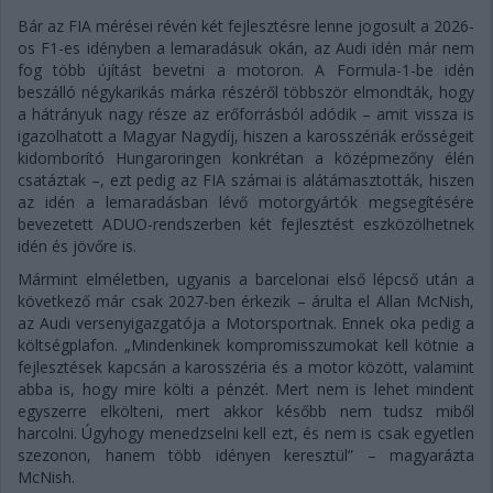
Bár az FIA mérései révén két fejlesztésre lenne jogosult a 2026-
os F1-es idényben a lemaradásuk okán, az Audi idén már nem
fog több újítást bevetni a motoron. A Formula-1-be idén
beszálló négykarikás márka részéről többször elmondták, hogy
a hátrányuk nagy része az erőforrásból adódik – amit vissza is
igazolhatott a Magyar Nagydíj, hiszen a karosszériák erősségeit
kidomborító Hungaroringen konkrétan a középmezőny élén
csatáztak –, ezt pedig az FIA számai is alátámasztották, hiszen
az idén a lemaradásban lévő motorgyártók megsegítésére
bevezetett ADUO-rendszerben két fejlesztést eszközölhetnek
idén és jövőre is.
Mármint elméletben, ugyanis a barcelonai első lépcső után a
következő már csak 2027-ben érkezik – árulta el Allan McNish,
az Audi versenyigazgatója a Motorsportnak. Ennek oka pedig a
költségplafon. „Mindenkinek kompromisszumokat kell kötnie a
fejlesztések kapcsán a karosszéria és a motor között, valamint
abba is, hogy mire költi a pénzét. Mert nem is lehet mindent
egyszerre elkölteni, mert akkor később nem tudsz miből
harcolni. Úgyhogy menedzselni kell ezt, és nem is csak egyetlen
szezonon, hanem több idényen keresztül” – magyarázta
McNish.