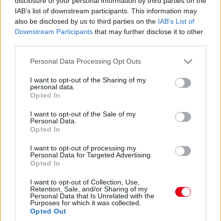
disclosure of your personal information by third parties on the
A Formula-E egy új kaland lesz Pourchaire számára: „Ez a
IAB’s list of downstream participants. This information may
karrierem következő lépése, és a legnagyobb lehetőség, amit
also be disclosed by us to third parties on the
IAB’s List of
eddig kaptam együléses sorozatokban” – fogalmazott a
Downstream Participants
that may further disclose it to other
bejelentés kapcsán a még mindig csupán 22 éves francia. Az
third parties.
Opel egyébként újonnan száll be gyári csapattal a Formula-E a
Gen4-es éra első idényében, a másik pilótájuk várhatóan a
Please note that this website/app uses one or more Google
Personal Data Processing Opt Outs
Jaguartól tíz év után már biztosan távozó Mitch Evans lesz.
services and may gather and store information including but
not limited to your visit or usage behaviour. You may click to
I want to opt-out of the Sharing of my
personal data.
grant or deny consent to Google and its third-party tags to
Opted In
use your data for below specified purposes in below Google
consent section.
I want to opt-out of the Sale of my
Personal Data.
Opted In
I want to opt-out of processing my
Personal Data for Targeted Advertising.
Opted In
I want to opt-out of Collection, Use,
Retention, Sale, and/or Sharing of my
Personal Data that Is Unrelated with the
Purposes for which it was collected.
Opted Out