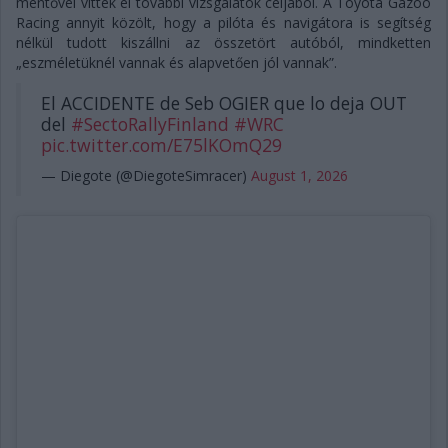
mentővel vitték el további vizsgálatok céljából. A Toyota Gazoo
Racing annyit közölt, hogy a pilóta és navigátora is segítség
nélkül tudott kiszállni az összetört autóból, mindketten
„eszméletüknél vannak és alapvetően jól vannak”.
El ACCIDENTE de Seb OGIER que lo deja OUT
del
#SectoRallyFinland
#WRC
pic.twitter.com/E75lKOmQ29
— Diegote (@DiegoteSimracer)
August 1, 2026