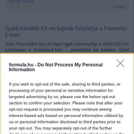
Balogh Tamás
2 napja
Újabb korábbi F2-es bajnok folytatja a Formula-
E-ben
Theo Pourchaire lesz az Opel egyik versenyzője a 2026/2027-es
szezonban a Formula-E-ben – jelentették be kedden. Ezzel
újabb korábbi Formula-2-es bajnok köt ki az elektromos
világbajnokságon: előzőleg Nyck de Vries és Felipe Drugovich is
formula.hu -
Do Not Process My Personal
bejárta ezt az utat – előbbi bajnok is lett még a balul elsült F1-
Information
es kitérőjét megelőzően –, most pedig a fő utánpótlás-
szériában 2023-ban csúcsra érő francia követi a példájukat.
If you wish to opt-out of the sale, sharing to third parties, or
Pourchaire az Alfa Romeo/Sauber neveltjeként teszt- és
processing of your personal or sensitive information for
tartalékpilótai státuszig jutott a Formula-1-ben, de ülést egyszer
targeted advertising by us, please use the below opt-out
sem kapott. Rövid időre feltűnt az IndyCarban az Arrow
section to confirm your selection. Please note that after your
McLarennél, majd leginkább a sportautózás felé fordult: tavaly
opt-out request is processed you may continue seeing
az ELMS-ben szerepelt, idén pedig a WEC-ben indul a Peugeot
interest-based ads based on personal information utilized by
gyári pilótájaként. Az F1-gyel sem veszítette el teljesen a
us or personal information disclosed to third parties prior to
kapcsolatot, a Mercedes igazolta le fejlesztőversenyzőnek az
your opt-out. You may separately opt-out of the further
idei esztendőre.