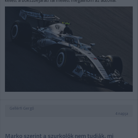
kellett a bokszbejárati fal mellett megállnom az autóval.”
Gellérfi Gergő
4 napja
Marko szerint a szurkolók nem tudják, mi