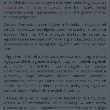
elnök Mohammed ben Sulayem már kijelentette, hogy
biztosan
visszatérnek a V8-as motorok
, valamilyen szintű hibrid
komponens pedig megmaradna, de vajon mit gondol erről az
F1 vezérigazgatója?
Stefano Domenicali a nemrégiben a Formula.hu részvételével
tartott kerekasztal-beszélgetés során elmondta: a technikai
előírások terén az FIA-é a végső döntés, de persze az
egyeztetésekbe bevonják a FOM-ot, a gyártókat, a csapatokat,
a versenyzőket és a rajongókat egyaránt. Ami pedig az irányt
illeti:
„Úgy vélem, a fő cél a jövő szabályrendszerével, hogy a lehető
legegyszerűbbek legyenek a dolgok, hogy könnyebbek legyenek
az autók, fenntartható üzemanyaggal, és persze
elektrifikációval, és mindezekkel esélyt adjunk mindenekelőtt a
pilótáknak, hogy bizonyos módon annyira keményen
nyomhassák, amennyire csak tudják. Mivel ez volt az, amit ők
kértek, minden más technikai részletet pedig meghagyok az
FIA-nak, hogy előkészítsék a megfelelő csomagot.”
„Hiszem, hogy az év végéig olyan helyzetben leszünk, hogy
készen álljon megvitatásra ez a csomag” – tette hozzá
Domenicali, aki Ben Sulayamhez hasonlóan arra is célzott, hogy