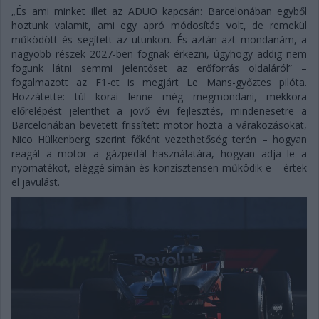
„És ami minket illet az ADUO kapcsán: Barcelonában egyből
hoztunk valamit, ami egy apró módosítás volt, de remekül
működött és segített az utunkon. És aztán azt mondanám, a
nagyobb részek 2027-ben fognak érkezni, úgyhogy addig nem
fogunk látni semmi jelentőset az erőforrás oldaláról” –
fogalmazott az F1-et is megjárt Le Mans-győztes pilóta.
Hozzátette: túl korai lenne még megmondani, mekkora
előrelépést jelenthet a jövő évi fejlesztés, mindenesetre a
Barcelonában bevetett frissített motor hozta a várakozásokat,
Nico Hülkenberg szerint főként vezethetőség terén – hogyan
reagál a motor a gázpedál használatára, hogyan adja le a
nyomatékot, eléggé simán és konzisztensen működik-e – értek
el javulást.