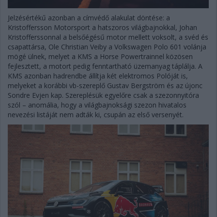
Jelzésértékű azonban a címvédő alakulat döntése: a
Kristoffersson Motorsport a hatszoros világbajnokkal, Johan
Kristofferssonnal a belsőégésű motor mellett voksolt, a svéd és
csapattársa, Ole Christian Veiby a Volkswagen Polo 601 volánja
mögé ülnek, melyet a KMS a Horse Powertrainnel közösen
fejlesztett, a motort pedig fenntartható üzemanyag táplálja. A
KMS azonban hadrendbe állítja két elektromos Polóját is,
melyeket a korábbi vb-szereplő Gustav Bergström és az újonc
Sondre Evjen kap. Szereplésük egyelőre csak a szezonnyitóra
szól – anomália, hogy a világbajnoksági szezon hivatalos
nevezési listáját nem adták ki, csupán az első versenyét.