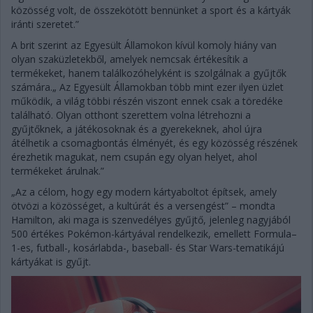
közösség volt, de összekötött bennünket a sport és a kártyák
iránti szeretet.”
A brit szerint az Egyesült Államokon kívül komoly hiány van
olyan szaküzletekből, amelyek nemcsak értékesítik a
termékeket, hanem találkozóhelyként is szolgálnak a gyűjtők
számára.„ Az Egyesült Államokban több mint ezer ilyen üzlet
működik, a világ többi részén viszont ennek csak a töredéke
található. Olyan otthont szerettem volna létrehozni a
gyűjtőknek, a játékosoknak és a gyerekeknek, ahol újra
átélhetik a csomagbontás élményét, és egy közösség részének
érezhetik magukat, nem csupán egy olyan helyet, ahol
termékeket árulnak.”
„Az a célom, hogy egy modern kártyaboltot építsek, amely
ötvözi a közösséget, a kultúrát és a versengést” – mondta
Hamilton, aki maga is szenvedélyes gyűjtő, jelenleg nagyjából
500 értékes Pokémon-kártyával rendelkezik, emellett Formula–
1-es, futball-, kosárlabda-, baseball- és Star Wars-tematikájú
kártyákat is gyűjt.