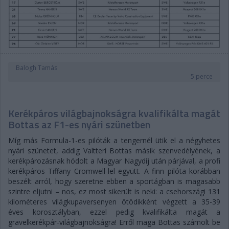
Balogh Tamás
5 perce
Kerékpáros világbajnokságra kvalifikálta magát
Bottas az F1-es nyári szünetben
Míg más Formula-1-es pilóták a tengernél ütik el a négyhetes
nyári szünetet, addig Valtteri Bottas másik szenvedélyének, a
kerékpározásnak hódolt a Magyar Nagydíj után párjával, a profi
kerékpáros Tiffany Cromwell-lel együtt. A finn pilóta korábban
beszélt arról, hogy szeretne ebben a sportágban is magasabb
szintre eljutni – nos, ez most sikerült is neki: a csehországi 131
kilométeres világkupaversenyen ötödikként végzett a 35-39
éves korosztályban, ezzel pedig kvalifikálta magát a
gravelkerékpár-világbajnokságra! Erről maga Bottas számolt be