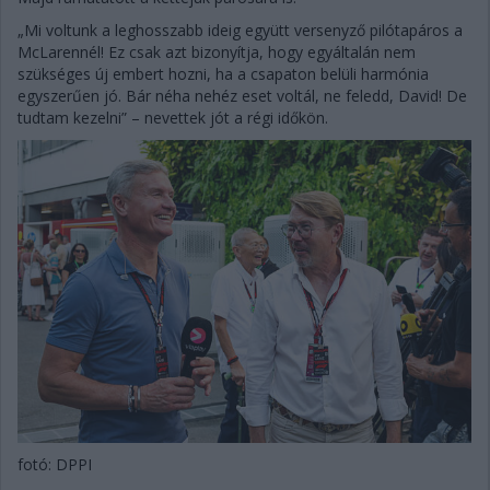
„Mi voltunk a leghosszabb ideig együtt versenyző pilótapáros a
McLarennél! Ez csak azt bizonyítja, hogy egyáltalán nem
szükséges új embert hozni, ha a csapaton belüli harmónia
egyszerűen jó. Bár néha nehéz eset voltál, ne feledd, David! De
tudtam kezelni” – nevettek jót a régi időkön.
fotó: DPPI