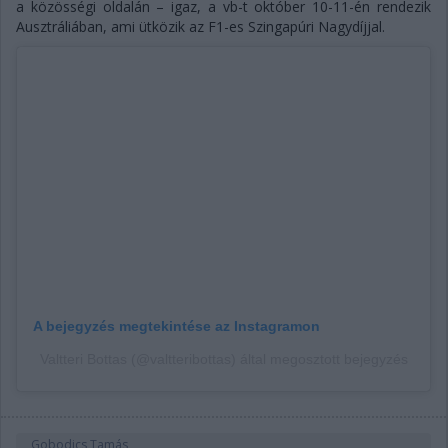
a közösségi oldalán – igaz, a vb-t október 10-11-én rendezik
Ausztráliában, ami ütközik az F1-es Szingapúri Nagydíjjal.
A bejegyzés megtekintése az Instagramon
Valtteri Bottas (@valtteribottas) által megosztott bejegyzés
Gobodics Tamás