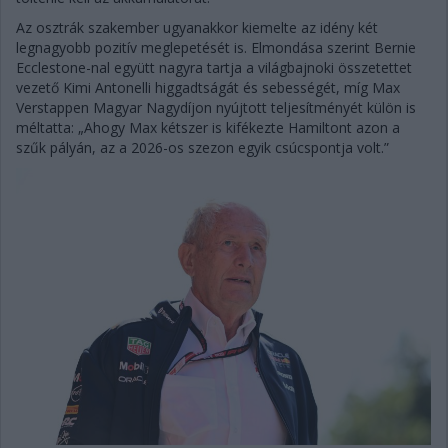
Az osztrák szakember ugyanakkor kiemelte az idény két
legnagyobb pozitív meglepetését is. Elmondása szerint Bernie
Ecclestone-nal együtt nagyra tartja a világbajnoki összetettet
vezető Kimi Antonelli higgadtságát és sebességét, míg Max
Verstappen Magyar Nagydíjon nyújtott teljesítményét külön is
méltatta: „Ahogy Max kétszer is kifékezte Hamiltont azon a
szűk pályán, az a 2026-os szezon egyik csúcspontja volt.”