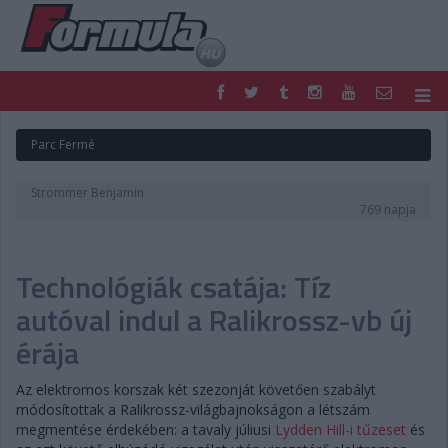
F1
PARC FERMÉ
Parc Fermé
FORMULA
MOTOR
NEMZETKÖZI
HAZAI
Strommer Benjamin
RETRO
EGYÉB
769 napja
PODCAST
SHOP
LIVE
TIPPJÁTÉK
Technológiák csatája: Tíz
DIGITÁLIS MAGAZIN
PONTÁLLÁSOK
VERSENYNAPTÁRAK
autóval indul a Ralikrossz-vb új
érája
Az elektromos korszak két szezonját követően szabályt
módosítottak a Ralikrossz-világbajnokságon a létszám
megmentése érdekében: a tavaly júliusi
Lydden Hill-i tűzeset
és