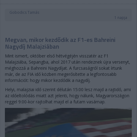
Gobodics Tamás
1 napja
Megvan, mikor kezdődik az F1-es Bahreini
Nagydíj Malajziában
Mint ismert, október első hétvégéjén visszatér az F1
Malajziába, Sepangba, ahol 2017 után rendeznek újra versenyt,
méghozzá a Bahreini Nagydíjat. A furcsaságról sokat írtunk
már, de az FIA idő közben megerősítette a legfontosabb
információt: hogy mikor kezdődik a nagydíj.
Helyi, malajziai idő szerint délután 15:00 lesz majd a rajtidő, ami
az időeltolódás miatt azt jelenti, hogy nálunk, Magyarországon
reggel 9:00-kor rajtolhat majd el a futam vasárnap.