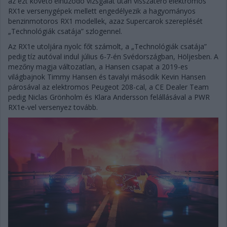
az ezt követő elhúzódó vizsgálat után visszatérő elektromos
RX1e versenygépek mellett engedélyezik a hagyományos
benzinmotoros RX1 modellek, azaz Supercarok szereplését
„Technológiák csatája” szlogennel.
Az RX1e utoljára nyolc főt számolt, a „Technológiák csatája”
pedig tíz autóval indul július 6-7-én Svédországban, Höljesben. A
mezőny magja változatlan, a Hansen csapat a 2019-es
világbajnok Timmy Hansen és tavalyi második Kevin Hansen
párosával az elektromos Peugeot 208-cal, a CE Dealer Team
pedig Niclas Grönholm és Klara Andersson felállásával a PWR
RX1e-vel versenyez tovább.