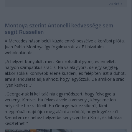
20 órája
Montoya szerint Antonelli kedvessége sem
segít Russellen
A Mercedes házon belüli küzdelemről beszélve a korábbi pilóta,
Juan Pablo Montoya így fogalmazott az F1 hivatalos
weboldalának:
„A helyzet bonyolult, mert Kimi rohadtul gyors, és emellett
nagyon szimpatikus srác is. Ha valaki gyors, de egy seggfej,
akkor sokkal könnyebb ellene küzdeni, és felépíteni azt a dühöt,
ami a lendületet adja ahhoz, hogy legyőzzük. De amikor a srác
ilyen kedves…”
„George-nak ki kell találnia egy módszert, hogy felvegye a
versenyt Kimivel. Ha felveszi vele a versenyt, kényelmetlen
helyzetbe hozza Kimit. Ha George-nak ez sikerül, Kimi
megpróbál majd újra megtalálni a módját, hogy legyőzze őt.
Szerintem ez nehéz helyzetbe kényszerítheti Kimit, és hibákra
késztetheti.”