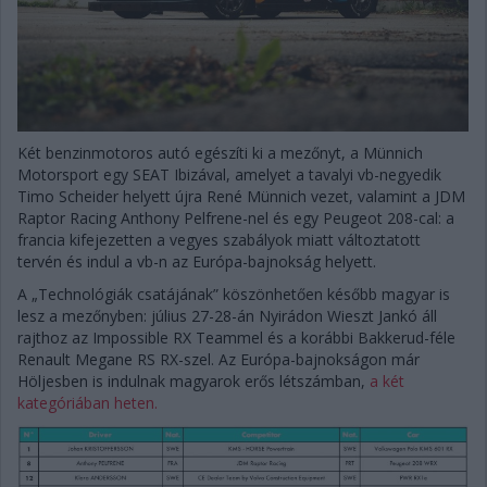
Két benzinmotoros autó egészíti ki a mezőnyt, a Münnich
Motorsport egy SEAT Ibizával, amelyet a tavalyi vb-negyedik
Timo Scheider helyett újra René Münnich vezet, valamint a JDM
Raptor Racing Anthony Pelfrene-nel és egy Peugeot 208-cal: a
francia kifejezetten a vegyes szabályok miatt változtatott
tervén és indul a vb-n az Európa-bajnokság helyett.
A „Technológiák csatájának” köszönhetően később magyar is
lesz a mezőnyben: július 27-28-án Nyirádon Wieszt Jankó áll
rajthoz az Impossible RX Teammel és a korábbi Bakkerud-féle
Renault Megane RS RX-szel. Az Európa-bajnokságon már
Höljesben is indulnak magyarok erős létszámban,
a két
kategóriában heten.