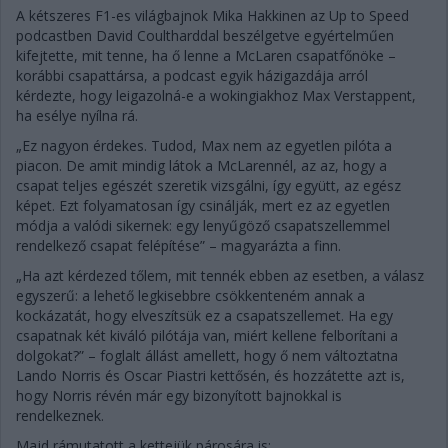
A kétszeres F1-es világbajnok Mika Hakkinen az Up to Speed
podcastben David Coultharddal beszélgetve egyértelműen
kifejtette, mit tenne, ha ő lenne a McLaren csapatfőnöke –
korábbi csapattársa, a podcast egyik házigazdája arról
kérdezte, hogy leigazolná-e a wokingiakhoz Max Verstappent,
ha esélye nyílna rá.
„Ez nagyon érdekes. Tudod, Max nem az egyetlen pilóta a
piacon. De amit mindig látok a McLarennél, az az, hogy a
csapat teljes egészét szeretik vizsgálni, így együtt, az egész
képet. Ezt folyamatosan így csinálják, mert ez az egyetlen
módja a valódi sikernek: egy lenyűgöző csapatszellemmel
rendelkező csapat felépítése” – magyarázta a finn.
„Ha azt kérdezed tőlem, mit tennék ebben az esetben, a válasz
egyszerű: a lehető legkisebbre csökkenteném annak a
kockázatát, hogy elveszítsük ez a csapatszellemet. Ha egy
csapatnak két kiváló pilótája van, miért kellene felborítani a
dolgokat?” – foglalt állást amellett, hogy ő nem változtatna
Lando Norris és Oscar Piastri kettősén, és hozzátette azt is,
hogy Norris révén már egy bizonyított bajnokkal is
rendelkeznek.
Majd rámutatott a kettejük párosára is: