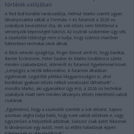
történik valójában
A Red Bull korábbi tanácsadója, Helmut Marko szerint ugyan
látványosabbá váltak a Formula–1-es futamok a 2026-os
szabályok bevezetése óta, de sok előzés nem feltétlenül a
versenyzők képességeit tükrözi. Az osztrák szakember úgy véli,
a szurkolók többsége nem is tudja, hogy számos manőver
hátterében technikai okok állnak.
A Blick veterán újságírója, Roger Benoit arról írt, hogy barátai,
Bernie Ecclestone, Peter Sauber és Marko továbbra is szinte
minden szabadedzést, időmérőt és futamot figyelemmel követ.
„Lenyűgöz a nézők lelkesedése. A futamok általában
izgalmasak. Legutóbb például Magyarországon is, ahol
korábban gyakran előzés nélküli vonatozást láthattunk” –
mondta Marko, aki ugyanakkor úgy érzi, a 2026-os technikai
szabályok miatt nem minden látványos előzés tekinthető valódi
csatának.
„Egyértelmű, hogy a szurkolók szeretik a sok előzést. Sajnos
azonban aligha tudja bárki, hogy ezek valódi előzések-e, vagy
egyszerűen a helyzetből adódnak. Sokszor csak azért fékeznek
ki látványosan egy autót, mert az előtte haladónak éppen
töltenie kell az akkumulátorát.”