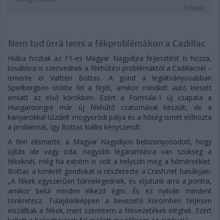
3 napja
Nem tud úrrá lenni a fékproblémákon a Cadillac
Hiába hoztak az F1-es Magyar Nagydíjra fejlesztést is hozzá,
továbbra is szenvednek a fékhűtési problémáktól a Cadillacnél –
ismerte el Valtteri Bottas. A gond a leglátványosabban
Spielbergben ütötte fel a fejét, amikor mindkét autó kiesett
emiatt az első körökben. Ezért a Formula-1 új csapata a
Hungaroringre már új fékhűtő csatornával készült, de a
kanyarokkal tűzdelt mogyoródi pálya és a hőség ismét előhozta
a problémát, így Bottas kiállni kényszerült.
A finn elismerte: a Magyar Nagydíjon bebizonyosodott, hogy
újítás ide vagy oda, nagyobb légáramlásra van szükség a
fékeknél, még ha extrém is volt a helyszín meg a hőmérséklet.
Bottas a konkrét gondokat is részletezte a Crash.net hasábjain:
„A fékek egyszerűen túlmelegednek, és eljutunk arra a pontra,
amikor belül minden elkezd égni. És ez nyilván mindent
tönkretesz. Tulajdonképpen a bevezető körömben teljesen
elszálltak a fékek, mert szerintem a fékvezetékek elégtek. Ezért