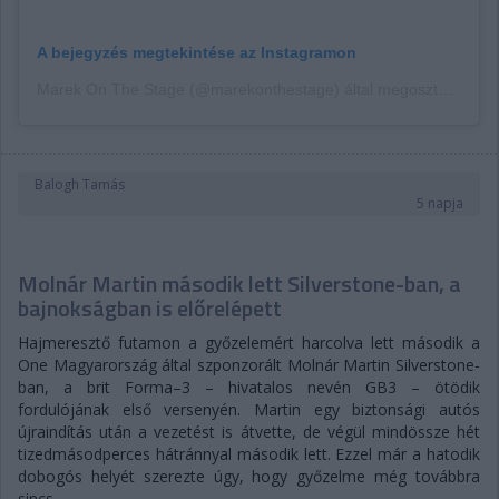
A bejegyzés megtekintése az Instagramon
Marek On The Stage (@marekonthestage) által megosztott bejegyzés
Balogh Tamás
5 napja
Molnár Martin második lett Silverstone-ban, a
bajnokságban is előrelépett
Hajmeresztő futamon a győzelemért harcolva lett második a
One Magyarország által szponzorált Molnár Martin Silverstone-
ban, a brit Forma–3 – hivatalos nevén GB3 – ötödik
fordulójának első versenyén. Martin egy biztonsági autós
újraindítás után a vezetést is átvette, de végül mindössze hét
tizedmásodperces hátránnyal második lett. Ezzel már a hatodik
dobogós helyét szerezte úgy, hogy győzelme még továbbra
sincs.