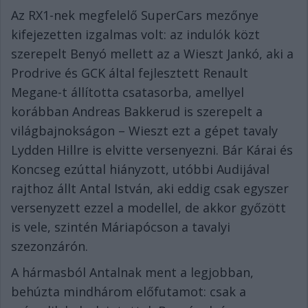
Az RX1-nek megfelelő SuperCars mezőnye
kifejezetten izgalmas volt: az indulók közt
szerepelt Benyó mellett az a Wieszt Jankó, aki a
Prodrive és GCK által fejlesztett Renault
Megane-t állította csatasorba, amellyel
korábban Andreas Bakkerud is szerepelt a
világbajnokságon – Wieszt ezt a gépet tavaly
Lydden Hillre is elvitte versenyezni. Bár Kárai és
Koncseg ezúttal hiányzott, utóbbi Audijával
rajthoz állt Antal István, aki eddig csak egyszer
versenyzett ezzel a modellel, de akkor győzött
is vele, szintén Máriapócson a tavalyi
szezonzárón.
A hármasból Antalnak ment a legjobban,
behúzta mindhárom előfutamot: csak a