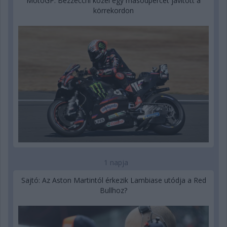
MotoGP: Bezzecchi közel egy másodpercet javított a
körrekordon
1 napja
Sajtó: Az Aston Martintól érkezik Lambiase utódja a Red
Bullhoz?