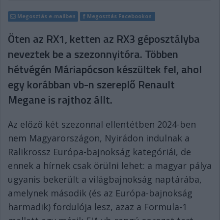
Megosztás e-mailben
Megosztás Facebookon
Öten az RX1, ketten az RX3 géposztályba
neveztek be a szezonnyitóra. Többen
hétvégén Máriapócson készültek fel, ahol
egy korábban vb-n szereplő Renault
Megane is rajthoz állt.
Az előző két szezonnal ellentétben 2024-ben
nem Magyarországon, Nyirádon indulnak a
Ralikrossz Európa-bajnokság kategóriái, de
ennek a hírnek csak örülni lehet: a magyar pálya
ugyanis bekerült a világbajnokság naptárába,
amelynek második (és az Európa-bajnokság
harmadik) fordulója lesz, azaz a Formula-1