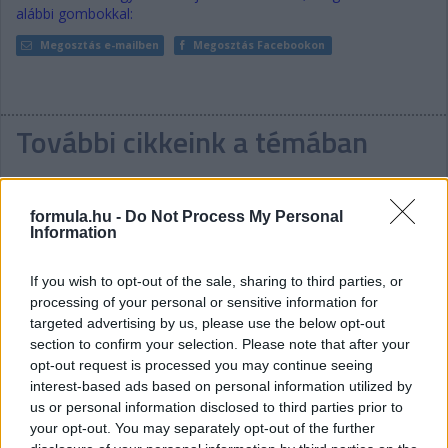
alábbi gombokkal:
Megosztás e-mailben
Megosztás Facebookon
További cikkeink a témában
formula.hu -
Do Not Process My Personal
Information
If you wish to opt-out of the sale, sharing to third parties, or
Koncseg Zoltán bravúrja Nyirádon: Győzelem az
processing of your personal or sensitive information for
Eb-n
targeted advertising by us, please use the below opt-out
section to confirm your selection. Please note that after your
opt-out request is processed you may continue seeing
interest-based ads based on personal information utilized by
us or personal information disclosed to third parties prior to
your opt-out. You may separately opt-out of the further