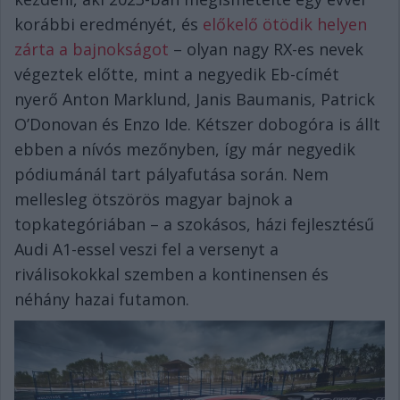
korábbi eredményét, és
előkelő ötödik helyen
zárta a bajnokságot
– olyan nagy RX-es nevek
végeztek előtte, mint a negyedik Eb-címét
nyerő Anton Marklund, Janis Baumanis, Patrick
O’Donovan és Enzo Ide. Kétszer dobogóra is állt
ebben a nívós mezőnyben, így már negyedik
pódiumánál tart pályafutása során. Nem
mellesleg ötszörös magyar bajnok a
topkategóriában – a szokásos, házi fejlesztésű
Audi A1-essel veszi fel a versenyt a
riválisokokkal szemben a kontinensen és
néhány hazai futamon.