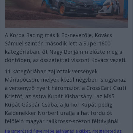
A Korda Racing másik Eb-nevezője, Kovács
Sámuel szintén második lett a Super1600
kategóriában, őt Nagy Benjámin előzte meg a
döntőben, az összetettet viszont Kovács vezeti.
11 kategóriában zajlottak versenyek
Máriapócson, melyek közül négyben is ugyanaz
a versenyző nyert háromszor: a CrossCart Csuti
Kristóf, az Astra Kupát Kisharsányi, az MX5
Kupát Gáspár Csaba, a Junior Kupát pedig
Kaldenekker Norbert uralja a hat fordulót
felölelő magyar ralikrossz-szezon féltávjánál.
Ha ismerőseid figyelmébe ajánlanád a cikket, megteheted az