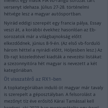
mellett egy másik FIA vb-rangú sorozat tart
versenyt idehaza. Július 27-28. történelmi
hétvége lesz a magyar autósportban.
Nyirád eddigi szerepét egy francia pálya, Essay
veszi át, a korábbi évekhez hasonlóan az Eb-
sorozatok már a világbajnokság előtt
elkezdődnek, június 8-9-én. (Az első vb-forduló
három héttel a nyirádi előtt, Höljesben lesz.) Az
Eb-rajt közeledtével kiadták a nevezési listákat:
a szezonnyitóra hét magyar is nevezett a két
kategóriában.
Öt visszatérő az RX1-ben
A topkategóriában induló öt magyar már tavaly
is szerepelt a géposztályban. A felsorolást a
mezőnyt tíz éve erősítő Kárai Tamással kell
kezdeni, aki 2023-ban megismételte egy évvel