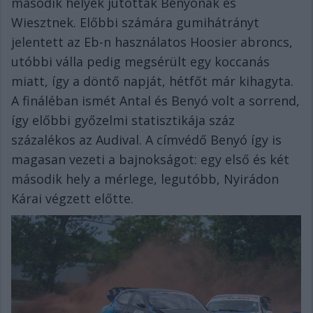
második helyek jutottak Benyónak és
Wiesztnek. Előbbi számára gumihátrányt
jelentett az Eb-n használatos Hoosier abroncs,
utóbbi válla pedig megsérült egy koccanás
miatt, így a döntő napját, hétfőt már kihagyta.
A fináléban ismét Antal és Benyó volt a sorrend,
így előbbi győzelmi statisztikája száz
százalékos az Audival. A címvédő Benyó így is
magasan vezeti a bajnokságot: egy első és két
második hely a mérlege, legutóbb, Nyirádon
Kárai végzett előtte.