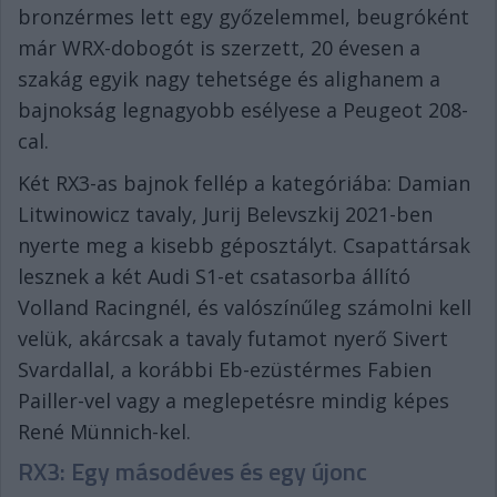
bronzérmes lett egy győzelemmel, beugróként
már WRX-dobogót is szerzett, 20 évesen a
szakág egyik nagy tehetsége és alighanem a
bajnokság legnagyobb esélyese a Peugeot 208-
cal.
Két RX3-as bajnok fellép a kategóriába: Damian
Litwinowicz tavaly, Jurij Belevszkij 2021-ben
nyerte meg a kisebb géposztályt. Csapattársak
lesznek a két Audi S1-et csatasorba állító
Volland Racingnél, és valószínűleg számolni kell
velük, akárcsak a tavaly futamot nyerő Sivert
Svardallal, a korábbi Eb-ezüstérmes Fabien
Pailler-vel vagy a meglepetésre mindig képes
René Münnich-kel.
RX3: Egy másodéves és egy újonc