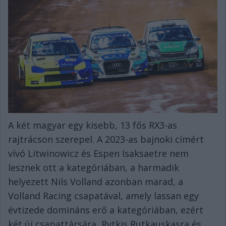
A két magyar egy kisebb, 13 fős RX3-as
rajtrácson szerepel. A 2023-as bajnoki címért
vívó Litwinowicz és Espen Isaksaetre nem
lesznek ott a kategóriában, a harmadik
helyezett Nils Volland azonban marad, a
Volland Racing csapatával, amely lassan egy
évtizede domináns erő a kategóriában, ezért
két új csapattársára, Rytkis Rutkauskasra és