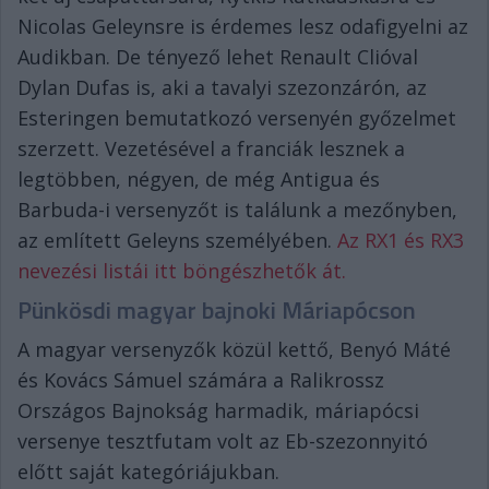
Nicolas Geleynsre is érdemes lesz odafigyelni az
Audikban. De tényező lehet Renault Clióval
Dylan Dufas is, aki a tavalyi szezonzárón, az
Esteringen bemutatkozó versenyén győzelmet
szerzett. Vezetésével a franciák lesznek a
legtöbben, négyen, de még Antigua és
Barbuda-i versenyzőt is találunk a mezőnyben,
az említett Geleyns személyében.
Az RX1 és RX3
nevezési listái itt böngészhetők át.
Pünkösdi magyar bajnoki Máriapócson
A magyar versenyzők közül kettő, Benyó Máté
és Kovács Sámuel számára a Ralikrossz
Országos Bajnokság harmadik, máriapócsi
versenye tesztfutam volt az Eb-szezonnyitó
előtt saját kategóriájukban.