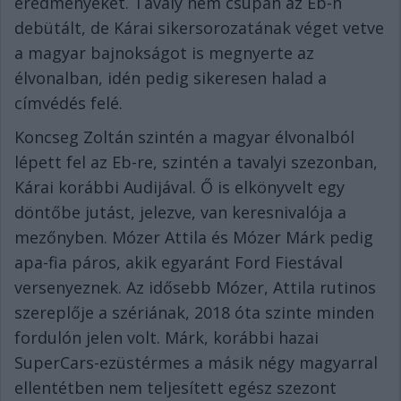
eredményeket. Tavaly nem csupán az Eb-n
debütált, de Kárai sikersorozatának véget vetve
a magyar bajnokságot is megnyerte az
élvonalban, idén pedig sikeresen halad a
címvédés felé.
Koncseg Zoltán szintén a magyar élvonalból
lépett fel az Eb-re, szintén a tavalyi szezonban,
Kárai korábbi Audijával. Ő is elkönyvelt egy
döntőbe jutást, jelezve, van keresnivalója a
mezőnyben. Mózer Attila és Mózer Márk pedig
apa-fia páros, akik egyaránt Ford Fiestával
versenyeznek. Az idősebb Mózer, Attila rutinos
szereplője a szériának, 2018 óta szinte minden
fordulón jelen volt. Márk, korábbi hazai
SuperCars-ezüstérmes a másik négy magyarral
ellentétben nem teljesített egész szezont