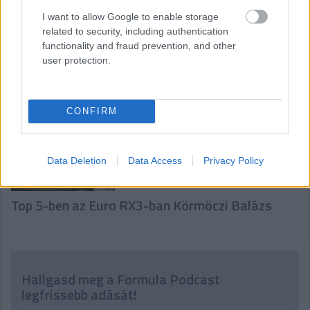
I want to allow Google to enable storage
related to security, including authentication
functionality and fraud prevention, and other
user protection.
Lesz WRX-szezon 2025-ben, magyar fordulóval
CONFIRM
Data Deletion
Data Access
Privacy Policy
Top 5-ben az Euro RX3-ban Körmöczi Balázs
Hallgasd meg a Formula Podcast
legfrissebb adását!