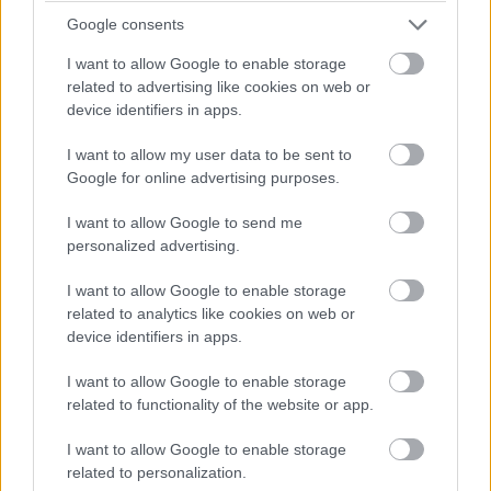
három magyar dobogón
Google consents
I want to allow Google to enable storage
related to advertising like cookies on web or
device identifiers in apps.
I want to allow my user data to be sent to
Google for online advertising purposes.
WRX: Árvízben, elektromossal győzött
Kristoffersson
I want to allow Google to send me
personalized advertising.
I want to allow Google to enable storage
related to analytics like cookies on web or
device identifiers in apps.
I want to allow Google to enable storage
related to functionality of the website or app.
WRX: Grönholm-sikerrel indult a szezon, két
magyar is Eb-döntős a nyitányon
I want to allow Google to enable storage
related to personalization.