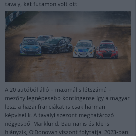
tavaly, két futamon volt ott.
A 20 autóból álló – maximális létszámú –
mezőny legnépesebb kontingense így a magyar
lesz, a hazai franciákat is csak hárman
képviselik. A tavalyi szezont meghatározó
négyesből Marklund, Baumanis és Ide is
hiányzik, O’Donovan viszont folytatja. 2023-ban