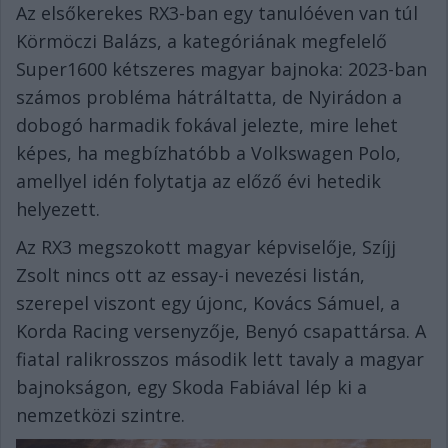
Az elsőkerekes RX3-ban egy tanulóéven van túl
Körmöczi Balázs, a kategóriának megfelelő
Super1600 kétszeres magyar bajnoka: 2023-ban
számos probléma hátráltatta, de Nyirádon a
dobogó harmadik fokával jelezte, mire lehet
képes, ha megbízhatóbb a Volkswagen Polo,
amellyel idén folytatja az előző évi hetedik
helyezett.
Az RX3 megszokott magyar képviselője, Szíjj
Zsolt nincs ott az essay-i nevezési listán,
szerepel viszont egy újonc, Kovács Sámuel, a
Korda Racing versenyzője, Benyó csapattársa. A
fiatal ralikrosszos második lett tavaly a magyar
bajnokságon, egy Skoda Fabiával lép ki a
nemzetközi szintre.