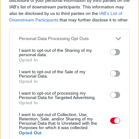
disclosure of your personal information by third parties on the
IAB’s list of downstream participants. This information may
also be disclosed by us to third parties on the
IAB’s List of
Kárai Tamás legjobb eredményét érte el az Euro
Downstream Participants
that may further disclose it to other
RX1-ben
third parties.
Please note that this website/app uses one or more Google
Personal Data Processing Opt Outs
services and may gather and store information including but
not limited to your visit or usage behaviour. You may click to
I want to opt-out of the Sharing of my
personal data.
grant or deny consent to Google and its third-party tags to
Opted In
use your data for below specified purposes in below Google
consent section.
I want to opt-out of the Sale of my
Kristoffersson nyolcadik vb-címével ért véget a
Personal Data.
WRX
Opted In
I want to opt-out of processing my
Personal Data for Targeted Advertising.
Opted In
I want to opt-out of Collection, Use,
Retention, Sale, and/or Sharing of my
Personal Data that Is Unrelated with the
Purposes for which it was collected.
Opted Out
Koncseg Zoltán Eb-döntőt nyert Nyirádon,