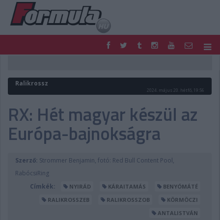
F1
PARC FERMÉ
FORMULA
MOTOR
Ralikrossz
NEMZETKÖZI
HAZAI
2024. május 20. hétfő, 19:56
RETRO
EGYÉB
RX: Hét magyar készül az
PODCAST
SHOP
Európa-bajnokságra
LIVE
TIPPJÁTÉK
DIGITÁLIS MAGAZIN
PONTÁLLÁSOK
VERSENYNAPTÁRAK
Szerző:
Strommer Benjamin, fotó: Red Bull Content Pool,
RabócsiRing
Címkék:
NYIRÁD
KÁRAITAMÁS
BENYÓMÁTÉ
RALIKROSSZEB
RALIKROSSZOB
KÖRMÖCZI
ANTALISTVÁN