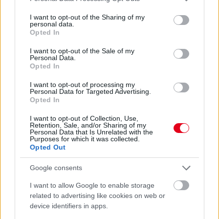
services and may gather and store information including but
not limited to your visit or usage behaviour. You may click to
I want to opt-out of the Sharing of my
personal data.
grant or deny consent to Google and its third-party tags to
Opted In
use your data for below specified purposes in below Google
consent section.
I want to opt-out of the Sale of my
Personal Data.
Opted In
3 órája
I want to opt-out of processing my
Personal Data for Targeted Advertising.
„Lando és Oscar kapcsolata csak még erősebbé vált a
Opted In
tavalyi év után” – Stella
I want to opt-out of Collection, Use,
Retention, Sale, and/or Sharing of my
Personal Data that Is Unrelated with the
Purposes for which it was collected.
Opted Out
Google consents
I want to allow Google to enable storage
related to advertising like cookies on web or
device identifiers in apps.