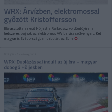
WRX: Árvízben, elektromossal
győzött Kristoffersson
Elárasztotta az eső Höljest a Ralikrossz-vb döntőjére, a
hétszeres bajnok az elektromos VW-be visszaülve nyert. Két
magyar is Svédországban debütált az Eb-n.
2024. július 7. vasárnap, 19:15
WRX: Duplázással indult az új éra – magyar
dobogó Höljesben