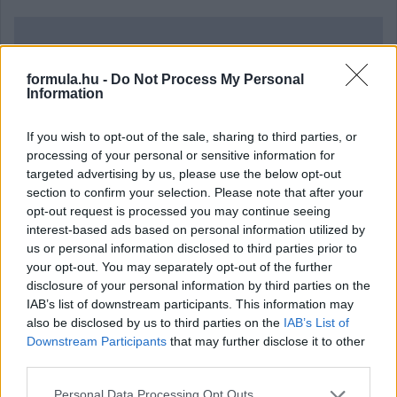
Kövess minket a Facebookon
formula.hu -
Do Not Process My Personal
Information
If you wish to opt-out of the sale, sharing to third parties, or
processing of your personal or sensitive information for
Parc Fermé
targeted advertising by us, please use the below opt-out
section to confirm your selection. Please note that after your
1 órája
opt-out request is processed you may continue seeing
interest-based ads based on personal information utilized by
Domenicali: Több sprint lesz az F1-ben – de nem
us or personal information disclosed to third parties prior to
mindenhol
your opt-out. You may separately opt-out of the further
disclosure of your personal information by third parties on the
IAB’s list of downstream participants. This information may
also be disclosed by us to third parties on the
IAB’s List of
Downstream Participants
that may further disclose it to other
third parties.
Please note that this website/app uses one or more Google
Personal Data Processing Opt Outs