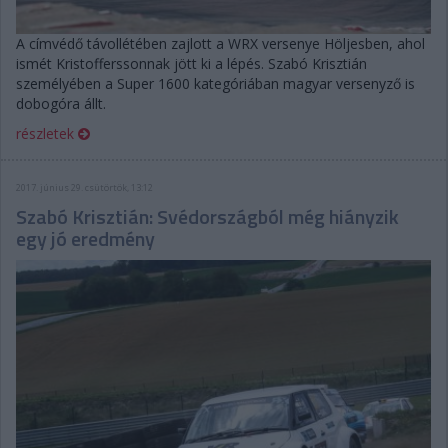
A címvédő távollétében zajlott a WRX versenye Höljesben, ahol
ismét Kristofferssonnak jött ki a lépés. Szabó Krisztián
személyében a Super 1600 kategóriában magyar versenyző is
dobogóra állt.
részletek
2017. június 29. csütörtök, 13:12
Szabó Krisztián: Svédországból még hiányzik
egy jó eredmény