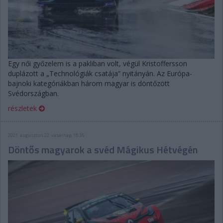
Egy női győzelem is a pakliban volt, végül Kristoffersson
duplázott a „Technológiák csatája” nyitányán. Az Európa-
bajnoki kategóriákban három magyar is döntőzött
Svédországban.
részletek
2021. augusztus 22. vasárnap, 18:35
Döntős magyarok a svéd Mágikus Hétvégén