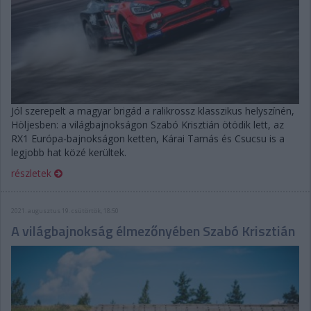
Jól szerepelt a magyar brigád a ralikrossz klasszikus helyszínén,
Höljesben: a világbajnokságon Szabó Krisztián ötödik lett, az
RX1 Európa-bajnokságon ketten, Kárai Tamás és Csucsu is a
legjobb hat közé kerültek.
részletek
2021. augusztus 19. csütörtök, 18:50
A világbajnokság élmezőnyében Szabó Krisztián