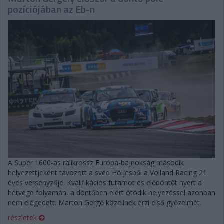
pozíciójában az Eb-n
A Super 1600-as ralikrossz Európa-bajnokság második
helyezettjeként távozott a svéd Höljesből a Volland Racing 21
éves versenyzője. Kvalifikációs futamot és elődöntőt nyert a
hétvége folyamán, a döntőben elért ötödik helyezéssel azonban
nem elégedett. Marton Gergő közelinek érzi első győzelmét.
részletek