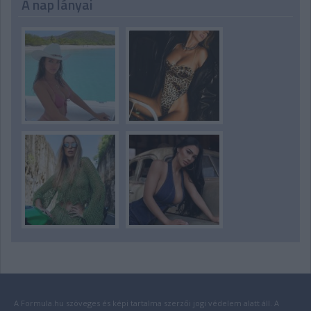
A nap lányai
A Formula.hu szöveges és képi tartalma szerzői jogi védelem alatt áll. A