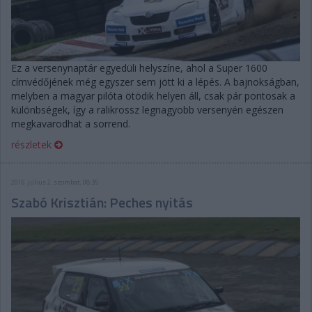
Ez a versenynaptár egyedüli helyszíne, ahol a Super 1600
címvédőjének még egyszer sem jött ki a lépés. A bajnokságban,
melyben a magyar pilóta ötödik helyen áll, csak pár pontosak a
különbségek, így a ralikrossz legnagyobb versenyén egészen
megkavarodhat a sorrend.
részletek
2016. július 2. szombat, 08:35
Szabó Krisztián: Peches nyitás