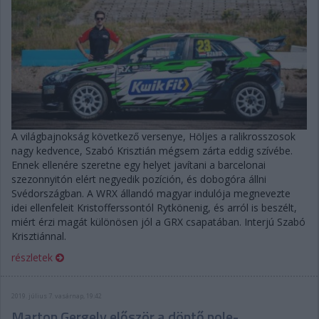
A világbajnokság következő versenye, Höljes a ralikrosszosok
nagy kedvence, Szabó Krisztián mégsem zárta eddig szívébe.
Ennek ellenére szeretne egy helyet javítani a barcelonai
szezonnyitón elért negyedik pozíción, és dobogóra állni
Svédországban. A WRX állandó magyar indulója megnevezte
idei ellenfeleit Kristofferssontól Rytkönenig, és arról is beszélt,
miért érzi magát különösen jól a GRX csapatában. Interjú Szabó
Krisztiánnal.
részletek
2019. július 7. vasárnap, 19:42
Marton Gergely először a döntő pole-