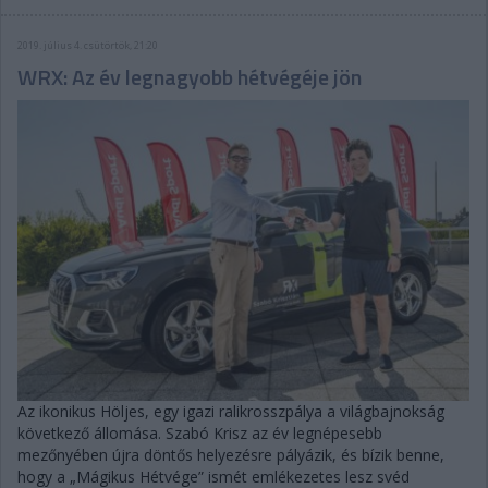
2019. július 4. csütörtök, 21:20
WRX: Az év legnagyobb hétvégéje jön
Az ikonikus Höljes, egy igazi ralikrosszpálya a világbajnokság
következő állomása. Szabó Krisz az év legnépesebb
mezőnyében újra döntős helyezésre pályázik, és bízik benne,
hogy a „Mágikus Hétvége” ismét emlékezetes lesz svéd