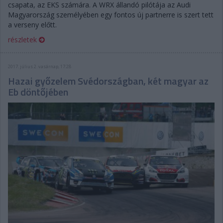
csapata, az EKS számára. A WRX állandó pilótája az Audi
Magyarország személyében egy fontos új partnerre is szert tett
a verseny előtt.
részletek
2017. július 2. vasárnap, 17:28
Hazai győzelem Svédországban, két magyar az
Eb döntőjében