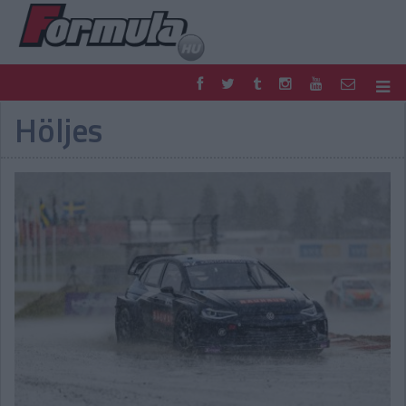
Höljes
F1
PARC FERMÉ
FORMULA
MOTOR
NEMZETKÖZI
HAZAI
RETRO
EGYÉB
PODCAST
SHOP
LIVE
TIPPJÁTÉK
DIGITÁLIS MAGAZIN
PONTÁLLÁSOK
VERSENYNAPTÁRAK