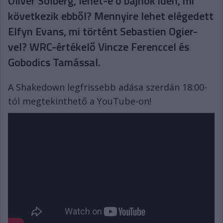
Oliver Solberg, lehet-e ő bajnok idén, mi
következik ebből? Mennyire lehet elégedett
Elfyn Evans, mi történt Sebastien Ogier-
vel? WRC-értékelő Vincze Ferenccel és
Gobodics Tamással.
A Shakedown legfrissebb adása szerdán 18:00-
tól megtekinthető a YouTube-on!