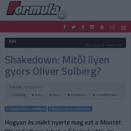
F1
PARC FERMÉ
Rali
2026. január 28. szerda, 16:30
FORMULA
MOTOR
Shakedown: Mitől ilyen
NEMZETKÖZI
HAZAI
RETRO
EGYÉB
gyors Oliver Solberg?
PODCAST
SHOP
LIVE
TIPPJÁTÉK
DIGITÁLIS MAGAZIN
PONTÁLLÁSOK
Szerző:
Formula.hu
VERSENYNAPTÁRAK
Címkék:
RALI
WRC
SOLBERG
SHAKEDOWN
Megosztás e-mailben
Megosztás Facebookon
Hogyan és miért nyerte meg ezt a Montét