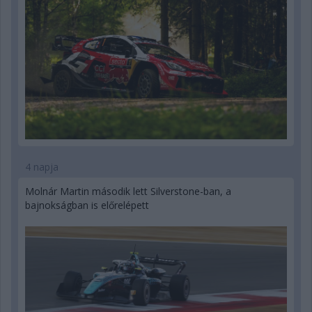
4 napja
Molnár Martin második lett Silverstone-ban, a
bajnokságban is előrelépett