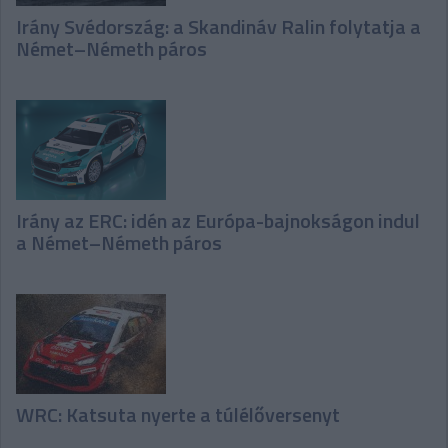
Irány Svédország: a Skandináv Ralin folytatja a
Német–Németh páros
Irány az ERC: idén az Európa-bajnokságon indul
a Német–Németh páros
WRC: Katsuta nyerte a túlélőversenyt