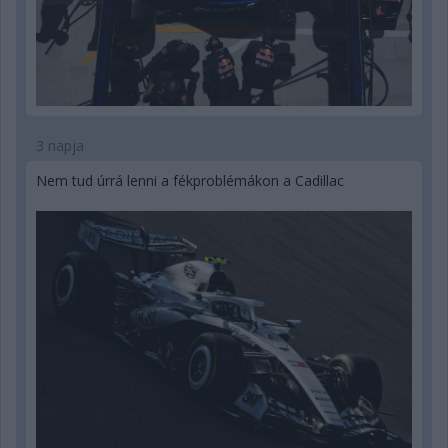
3 napja
Nem tud úrrá lenni a fékproblémákon a Cadillac