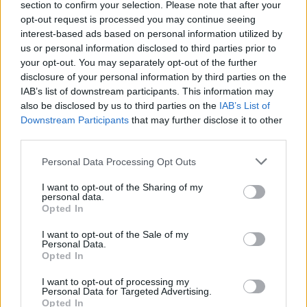
section to confirm your selection. Please note that after your
opt-out request is processed you may continue seeing
1 napja
interest-based ads based on personal information utilized by
us or personal information disclosed to third parties prior to
Ilyen lehet a jövő F1-es szabályrendszere Domenicali
your opt-out. You may separately opt-out of the further
szerint
disclosure of your personal information by third parties on the
IAB’s list of downstream participants. This information may
also be disclosed by us to third parties on the
IAB’s List of
Downstream Participants
that may further disclose it to other
third parties.
Please note that this website/app uses one or more Google
Personal Data Processing Opt Outs
services and may gather and store information including but
not limited to your visit or usage behaviour. You may click to
I want to opt-out of the Sharing of my
personal data.
grant or deny consent to Google and its third-party tags to
Opted In
use your data for below specified purposes in below Google
consent section.
I want to opt-out of the Sale of my
Personal Data.
Opted In
I want to opt-out of processing my
2 napja
Personal Data for Targeted Advertising.
Opted In