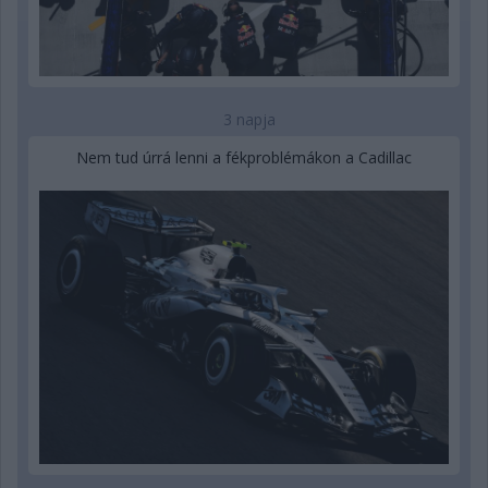
3 napja
Nem tud úrrá lenni a fékproblémákon a Cadillac