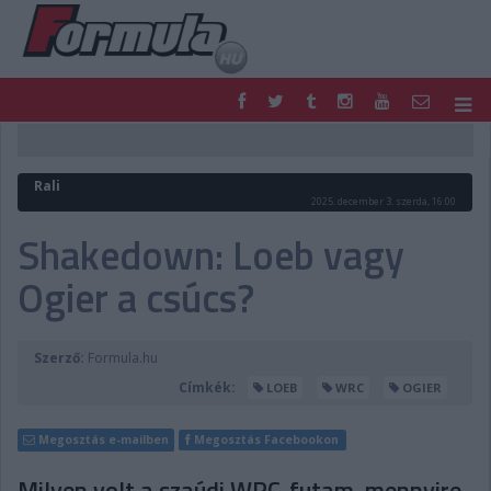
F1
PARC FERMÉ
FORMULA
MOTOR
Rali
NEMZETKÖZI
HAZAI
2025. december 3. szerda, 16:00
RETRO
EGYÉB
Shakedown: Loeb vagy
PODCAST
SHOP
Ogier a csúcs?
LIVE
TIPPJÁTÉK
DIGITÁLIS MAGAZIN
PONTÁLLÁSOK
VERSENYNAPTÁRAK
Szerző:
Formula.hu
Címkék:
LOEB
WRC
OGIER
Megosztás e-mailben
Megosztás Facebookon
Milyen volt a szaúdi WRC-futam, mennyire