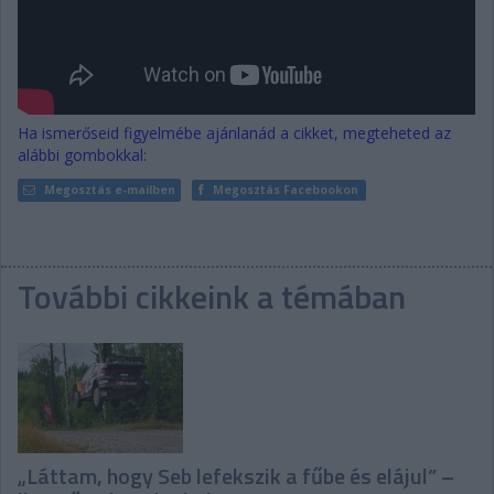
Ha ismerőseid figyelmébe ajánlanád a cikket, megteheted az
alábbi gombokkal:
Megosztás e-mailben
Megosztás Facebookon
További cikkeink a témában
„Láttam, hogy Seb lefekszik a fűbe és elájul” –