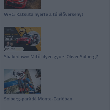
WRC: Katsuta nyerte a túlélőversenyt
Shakedown: Mitől ilyen gyors Oliver Solberg?
Solberg-parádé Monte-Carlóban