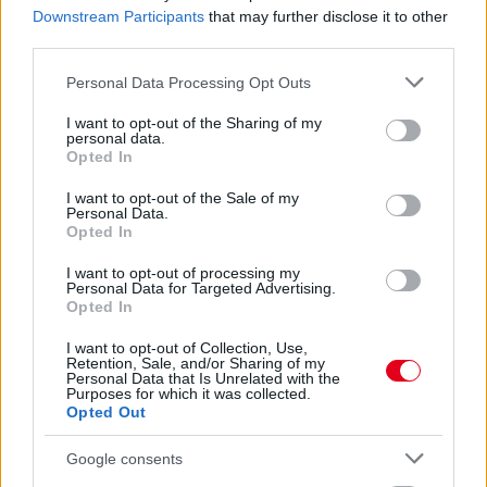
2 napja
Downstream Participants
that may further disclose it to other
third parties.
Ilyen lehet a jövő F1-es szabályrendszere Domenicali
szerint
Please note that this website/app uses one or more Google
Personal Data Processing Opt Outs
services and may gather and store information including but
not limited to your visit or usage behaviour. You may click to
I want to opt-out of the Sharing of my
personal data.
grant or deny consent to Google and its third-party tags to
Opted In
use your data for below specified purposes in below Google
consent section.
I want to opt-out of the Sale of my
Personal Data.
Opted In
I want to opt-out of processing my
Personal Data for Targeted Advertising.
Opted In
I want to opt-out of Collection, Use,
Retention, Sale, and/or Sharing of my
Personal Data that Is Unrelated with the
Purposes for which it was collected.
Opted Out
2 napja
Google consents
Újabb korábbi F2-es bajnok folytatja a Formula-E-ben