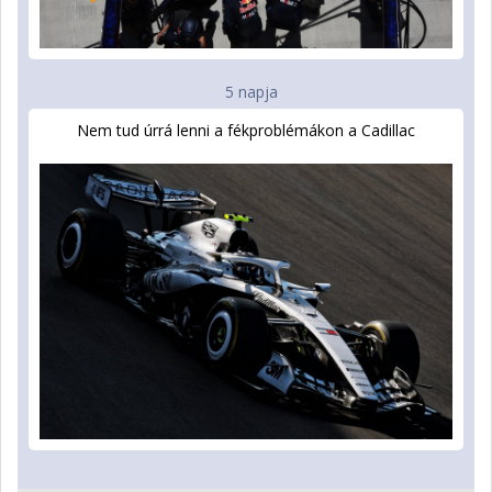
5 napja
Nem tud úrrá lenni a fékproblémákon a Cadillac