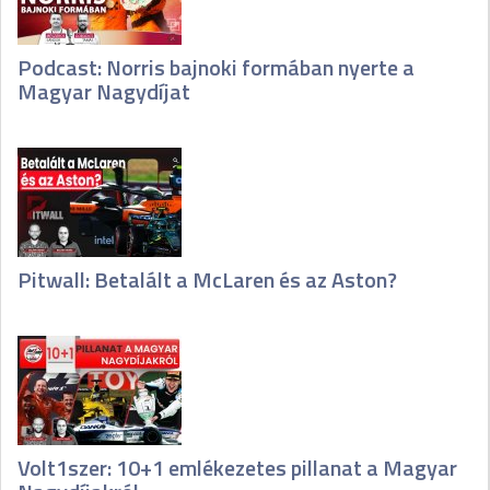
Podcast: Norris bajnoki formában nyerte a
Magyar Nagydíjat
Pitwall: Betalált a McLaren és az Aston?
Volt1szer: 10+1 emlékezetes pillanat a Magyar