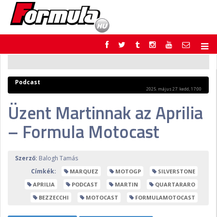
F1
PARC FERMÉ
FORMULA
MOTOR
Podcast
NEMZETKÖZI
HAZAI
2025. május 27. kedd, 17:00
RETRO
EGYÉB
Üzent Martinnak az Aprilia
PODCAST
SHOP
– Formula Motocast
LIVE
TIPPJÁTÉK
DIGITÁLIS MAGAZIN
PONTÁLLÁSOK
VERSENYNAPTÁRAK
Szerző:
Balogh Tamás
Címkék:
MARQUEZ
MOTOGP
SILVERSTONE
APRILIA
PODCAST
MARTIN
QUARTARARO
BEZZECCHI
MOTOCAST
FORMULAMOTOCAST