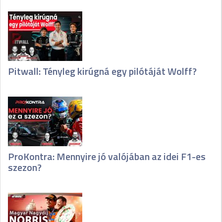
Pitwall: Tényleg kirúgná egy pilótáját Wolff?
ProKontra: Mennyire jó valójában az idei F1-es
szezon?