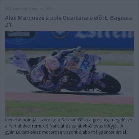
2025. szeptember 6. szombat, 11:39
Alex Marquezé a pole Quartararo előtt, Bagnaia
21.
Idei első pole-ját szerezte a Katalán GP-n a gresinis, megelőzve
a Yamahával remeklő franciát és saját vb-éllovas bátyját. A
gyári Ducati olasz motorosa viszont újabb mélypontot ért el.