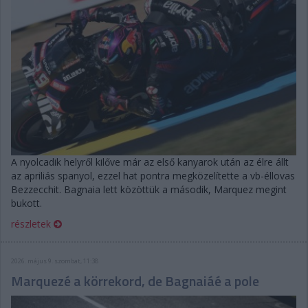
A nyolcadik helyről kilőve már az első kanyarok után az élre állt
az apriliás spanyol, ezzel hat pontra megközelítette a vb-éllovas
Bezzecchit. Bagnaia lett közöttük a második, Marquez megint
bukott.
részletek
2026. május 9. szombat, 11:38
Marquezé a körrekord, de Bagnaiáé a pole