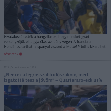
Hivatalossá tették a hangvillások, hogy mindkét gyári
versenyzőjük elhagyja őket az idény végén. A francia a
Hondához tarthat, a spanyol viszont a MotoGP-ből is kikerülhet.
részletek
2026. június 6. szombat, 13:03
„Nem ez a legrosszabb időszakom, mert
izgatottá tesz a jövőm” – Quartararo-exkluzív