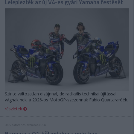
Leleplezték az új V4-es gyári Yamaha festését
Szinte változatlan dizájnnal, de radikális technikai újítással
vágnak neki a 2026-os MotoGP-szezonnak Fabio Quartararóék.
részletek
2025. október 25. szombat, 05:38
Bagnaia a Q1-ből indulva a pole-ban