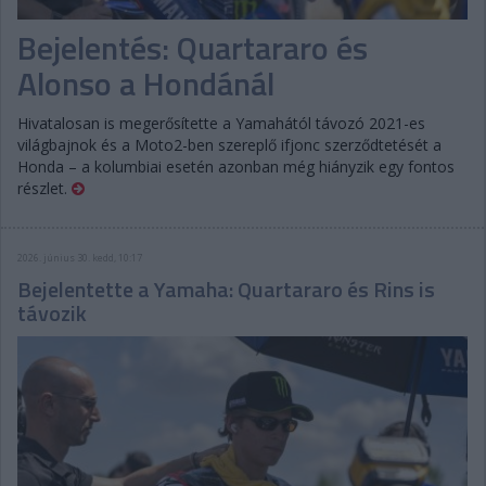
Bejelentés: Quartararo és
Alonso a Hondánál
Hivatalosan is megerősítette a Yamahától távozó 2021-es
világbajnok és a Moto2-ben szereplő ifjonc szerződtetését a
Honda – a kolumbiai esetén azonban még hiányzik egy fontos
részlet.
2026. június 30. kedd, 10:17
Bejelentette a Yamaha: Quartararo és Rins is
távozik