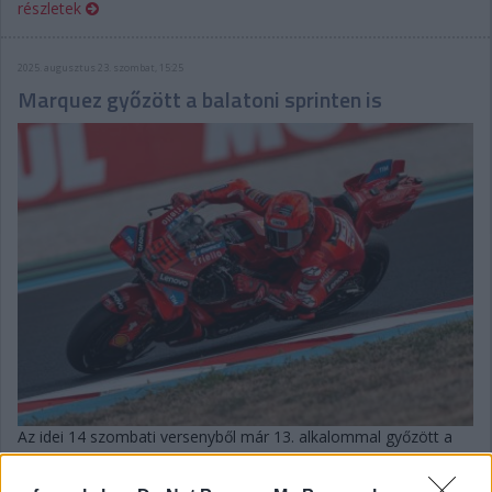
részletek
2025. augusztus 23. szombat, 15:25
Marquez győzött a balatoni sprinten is
Az idei 14 szombati versenyből már 13. alkalommal győzött a
vb-éllovas, aki mellé a két VR46-os fért fel a sprintdobogóra.
Quartararo nagyot hibázott a rajtnál, Acosta is elesett.