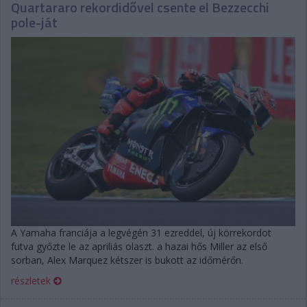
Quartararo rekordidővel csente el Bezzecchi
pole-ját
A Yamaha franciája a legvégén 31 ezreddel, új körrekordot
futva győzte le az apriliás olaszt. a hazai hős Miller az első
sorban, Alex Marquez kétszer is bukott az időmérőn.
részletek