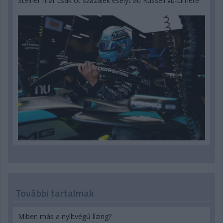
Steiner már csak öt százalék esélyt ad Russell vb-címére
További tartalmak
Miben más a nyíltvégű lízing?