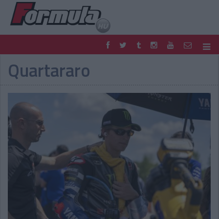
Quartararo
F1
PARC FERMÉ
FORMULA
MOTOR
NEMZETKÖZI
HAZAI
RETRO
EGYÉB
PODCAST
SHOP
LIVE
TIPPJÁTÉK
DIGITÁLIS MAGAZIN
PONTÁLLÁSOK
VERSENYNAPTÁRAK