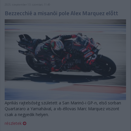
2025. szeptember 13. szombat, 11:40
Bezzecchié a misanói pole Alex Marquez előtt
Apriliás rajtelsőség született a San Marinó-i GP-n, első sorban
Quartararo a Yamahával, a vb-éllovas Marc Marquez viszont
csak a negyedik helyen.
részletek