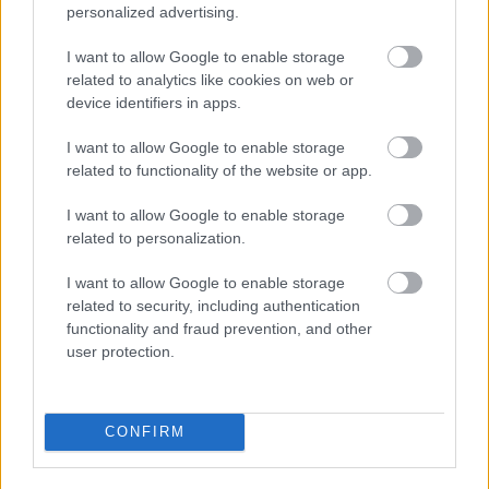
personalized advertising.
Parc Fermé
I want to allow Google to enable storage
4 órája
related to analytics like cookies on web or
device identifiers in apps.
Montoya szerint Antonelli kedvessége sem segít
Russellen
I want to allow Google to enable storage
related to functionality of the website or app.
I want to allow Google to enable storage
related to personalization.
I want to allow Google to enable storage
related to security, including authentication
functionality and fraud prevention, and other
user protection.
CONFIRM
1 napja