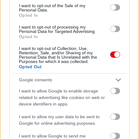
kifakadása után, a Yamahánál azonban érezhető némi
consent section.
I want to opt-out of the Sale of my
feszültség: a médianap legérdekesebb megszólalásai a Balaton
Personal Data.
Park Circuitről.
Opted In
részletek
I want to opt-out of processing my
Personal Data for Targeted Advertising.
Opted In
előző hírek
következő hírek
I want to opt-out of Collection, Use,
Retention, Sale, and/or Sharing of my
Personal Data that Is Unrelated with the
Purposes for which it was collected.
Hallgasd meg a Formula Podcast
Opted Out
legfrissebb adását!
Google consents
I want to allow Google to enable storage
related to advertising like cookies on web or
Kövess minket a Facebookon
device identifiers in apps.
I want to allow my user data to be sent to
Google for online advertising purposes.
I want to allow Google to send me