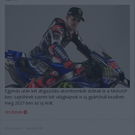
Egymás után két átigazolási atombombát dobtak le a MotoGP-
ben: sajtóhírek szerint két világbajnok is új gyártónál kezdheti
meg 2027-ben az új érát.
részletek
2026. január 21. szerda, 09:58