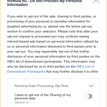
formula.hu -
Do Not Process My Personal
részletek
Information
If you wish to opt-out of the sale, sharing to third parties, or
2025. augusztus 21. csütörtök, 18:13
processing of your personal or sensitive information for
Bagnaia visszaszívta, fogytán Miller türelme –
targeted advertising by us, please use the below opt-out
ez történt a Magyar GP sajtónapján
section to confirm your selection. Please note that after your
opt-out request is processed you may continue seeing
interest-based ads based on personal information utilized by
us or personal information disclosed to third parties prior to
your opt-out. You may separately opt-out of the further
disclosure of your personal information by third parties on the
IAB’s list of downstream participants. This information may
also be disclosed by us to third parties on the
IAB’s List of
Downstream Participants
that may further disclose it to other
third parties.
Please note that this website/app uses one or more Google
Personal Data Processing Opt Outs
services and may gather and store information including but
not limited to your visit or usage behaviour. You may click to
I want to opt-out of the Sharing of my
personal data.
grant or deny consent to Google and its third-party tags to
Opted In
A Ducati szenvedő világbajnoka visszatáncolt múlt heti
use your data for below specified purposes in below Google