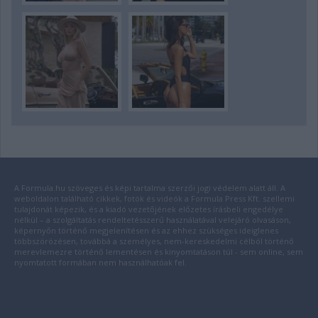
A Formula.hu szöveges és képi tartalma szerzői jogi védelem alatt áll. A
weboldalon található cikkek, fotók és videók a Formula Press Kft. szellemi
tulajdonát képezik, és a kiadó vezetőjének előzetes írásbeli engedélye
nélkül – a szolgáltatás rendeltetésszerű használatával velejáró olvasáson,
képernyőn történő megjelenítésen és az ehhez szükséges ideiglenes
többszörözésen, továbbá a személyes, nem-kereskedelmi célból történő
merevlemezre történő lementésen és kinyomtatáson túl - sem online, sem
nyomtatott formában nem használhatóak fel.