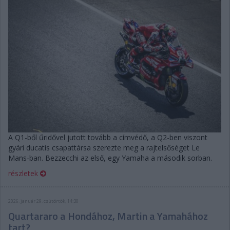
A Q1-ből űridővel jutott tovább a címvédő, a Q2-ben viszont
gyári ducatis csapattársa szerezte meg a rajtelsőséget Le
Mans-ban. Bezzecchi az első, egy Yamaha a második sorban.
részletek
2026. január 29. csütörtök, 14:30
Quartararo a Hondához, Martin a Yamahához
tart?