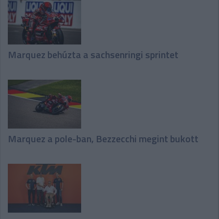
Marquez behúzta a sachsenringi sprintet
Marquez a pole-ban, Bezzecchi megint bukott