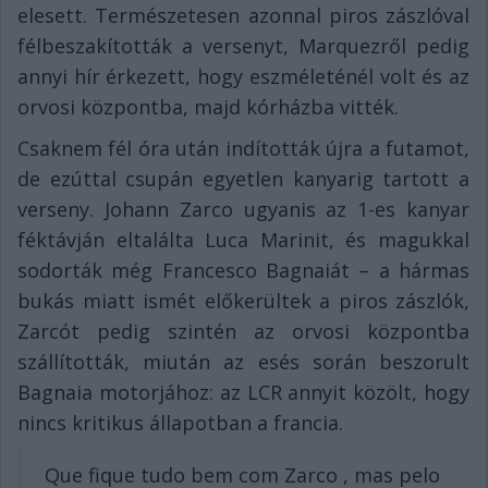
elesett. Természetesen azonnal piros zászlóval
félbeszakították a versenyt, Marquezről pedig
annyi hír érkezett, hogy eszméleténél volt és az
orvosi központba, majd kórházba vitték.
Csaknem fél óra után indították újra a futamot,
de ezúttal csupán egyetlen kanyarig tartott a
verseny. Johann Zarco ugyanis az 1-es kanyar
féktávján eltalálta Luca Marinit, és magukkal
sodorták még Francesco Bagnaiát – a hármas
bukás miatt ismét előkerültek a piros zászlók,
Zarcót pedig szintén az orvosi központba
szállították, miután az esés során beszorult
Bagnaia motorjához: az LCR annyit közölt, hogy
nincs kritikus állapotban a francia.
Que fique tudo bem com Zarco , mas pelo