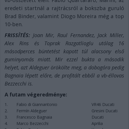
eredeti startnál a rajtrácsról a bokszba guruló
Brad Binder, valamint Diogo Moreira még a top
10-ben.
FRISSÍTÉS:
Joan Mir, Raul Fernandez, Jack Miller,
Alex Rins és Toprak Razgatlioglu utólag 16
másodperces büntetést kapott túl alacsony első
guminyomás miatt. Mir ezzel bukta a második
helyet, azt Aldeguer örökölte meg, a dobogóra pedig
Bagnaia lépett előre, de profitált ebből a vb-éllovas
Bezzecchi is.
A futam végeredménye:
1.
Fabio di Giannantonio
VR46 Ducati
2.
Fermín Aldeguer
Gresini Ducati
3.
Francesco Bagnaia
Ducati
4.
Marco Bezzecchi
Aprilia