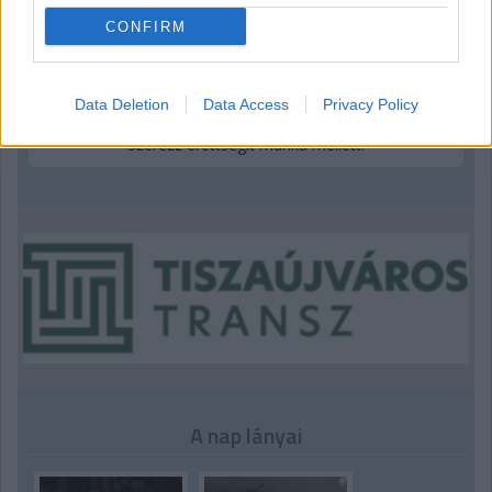
Prémium Autóház Kft.: Öt autómárka Hatvanban
CONFIRM
Hogyan válasszunk megfelelő fénymásolópapírt?
Data Deletion
Data Access
Privacy Policy
Szerezz érettségit munka mellett!
A nap lányai