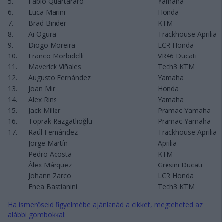
5.
Fabio Quartararo
Yamaha
6.
Luca Marini
Honda
7.
Brad Binder
KTM
8.
Ai Ogura
Trackhouse Aprilia
9.
Diogo Moreira
LCR Honda
10.
Franco Morbidelli
VR46 Ducati
11.
Maverick Viñales
Tech3 KTM
12.
Augusto Fernández
Yamaha
13.
Joan Mir
Honda
14.
Alex Rins
Yamaha
15.
Jack Miller
Pramac Yamaha
16.
Toprak Razgatlıoğlu
Pramac Yamaha
17.
Raúl Fernández
Trackhouse Aprilia
Jorge Martín
Aprilia
Pedro Acosta
KTM
Álex Márquez
Gresini Ducati
Johann Zarco
LCR Honda
Enea Bastianini
Tech3 KTM
Ha ismerőseid figyelmébe ajánlanád a cikket, megteheted az
alábbi gombokkal: