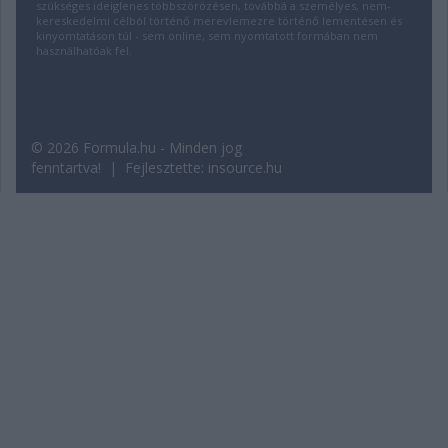
szükséges ideiglenes többszörözésen, továbbá a személyes, nem-
kereskedelmi célból történő merevlemezre történő lementésen és
kinyomtatáson túl - sem online, sem nyomtatott formában nem
használhatóak fel.
© 2026 Formula.hu - Minden jog
fenntartva! | Fejlesztette:
insource.hu