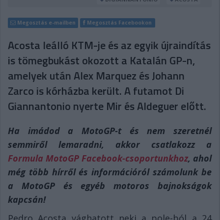
Megosztás e-mailben
Megosztás Facebookon
Acosta leálló KTM-je és az egyik újraindítás
is tömegbukást okozott a Katalán GP-n,
amelyek után Alex Marquez és Johann
Zarco is kórházba került. A futamot Di
Giannantonio nyerte Mir és Aldeguer előtt.
Ha imádod a MotoGP-t és nem szeretnél
semmiről lemaradni, akkor csatlakozz a
Formula MotoGP Facebook-csoportunkhoz
, ahol
még több hírről és információról számolunk be
a MotoGP és egyéb motoros bajnokságok
kapcsán!
Pedro Acosta vághatott neki a pole-ból a 24