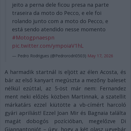
jeito a perna dele ficou presa na parte
traseira da moto do Pecco, e ele foi
rolando junto com a moto do Pecco, e
está sendo atendido nesse momento
#Motogpnaespn
pic.twitter.com/ympoiaV1hL
— Pedro Rodrigues (@Pedrorodri0503)
May 17, 2026
A harmadik startnál is eljött az élen Acosta, és
bár az első kanyart megúszta a mezőny baleset
nélkül ezúttal, az 5-öst már nem: Fernandez
ment neki előzés közben Martinnak, a szatellit
márkatárs ezzel kiütötte a vb-címért harcoló
gyári apriliást! Ezzel Joan Mir és Bagnaia találta
magát dobogós pozícióban, megelőzve Di
Giannantoniót – úgy, hogy a két olasz ugyebár