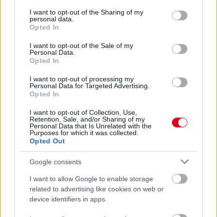
5 napja
services and may gather and store information including but
not limited to your visit or usage behaviour. You may click to
I want to opt-out of the Sharing of my
Molnár Martin második lett Silverstone-ban, a
personal data.
grant or deny consent to Google and its third-party tags to
Opted In
bajnokságban is előrelépett
use your data for below specified purposes in below Google
consent section.
I want to opt-out of the Sale of my
Personal Data.
Opted In
I want to opt-out of processing my
Personal Data for Targeted Advertising.
Opted In
I want to opt-out of Collection, Use,
Retention, Sale, and/or Sharing of my
Personal Data that Is Unrelated with the
Purposes for which it was collected.
Opted Out
Google consents
I want to allow Google to enable storage
5 napja
related to advertising like cookies on web or
device identifiers in apps.
Steiner már csak öt százalék esélyt ad Russell vb-címére