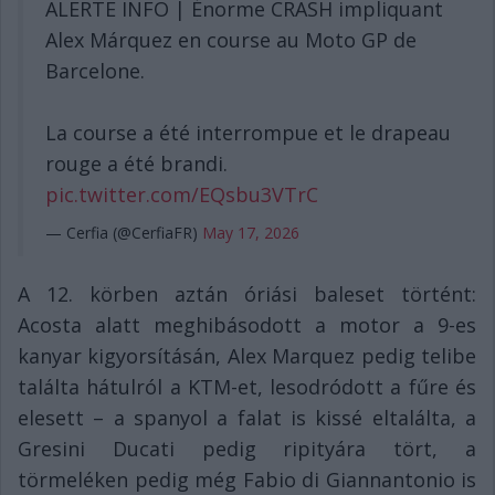
ALERTE INFO | Énorme CRASH impliquant
Alex Márquez en course au Moto GP de
Barcelone.
La course a été interrompue et le drapeau
rouge a été brandi.
pic.twitter.com/EQsbu3VTrC
— Cerfia (@CerfiaFR)
May 17, 2026
A 12. körben aztán óriási baleset történt:
Acosta alatt meghibásodott a motor a 9-es
kanyar kigyorsításán, Alex Marquez pedig telibe
találta hátulról a KTM-et, lesodródott a fűre és
elesett – a spanyol a falat is kissé eltalálta, a
Gresini Ducati pedig ripityára tört, a
törmeléken pedig még Fabio di Giannantonio is