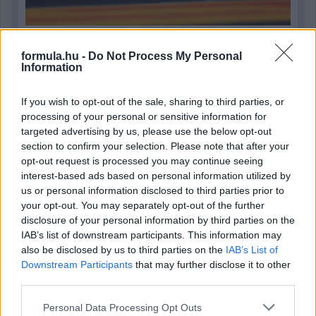
5 napja
formula.hu -
Do Not Process My Personal
Information
Vezető helyről bukott hatalmasat Ogier a Finn Ralin –
videó
If you wish to opt-out of the sale, sharing to third parties, or
processing of your personal or sensitive information for
targeted advertising by us, please use the below opt-out
section to confirm your selection. Please note that after your
opt-out request is processed you may continue seeing
interest-based ads based on personal information utilized by
us or personal information disclosed to third parties prior to
your opt-out. You may separately opt-out of the further
disclosure of your personal information by third parties on the
IAB’s list of downstream participants. This information may
also be disclosed by us to third parties on the
IAB’s List of
Downstream Participants
that may further disclose it to other
third parties.
Please note that this website/app uses one or more Google
Personal Data Processing Opt Outs