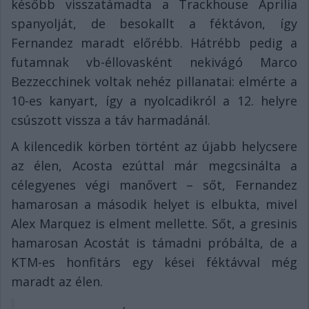
később visszatámadta a Trackhouse Aprilia
spanyolját, de besokallt a féktávon, így
Fernandez maradt előrébb. Hátrébb pedig a
futamnak vb-éllovasként nekivágó Marco
Bezzecchinek voltak nehéz pillanatai: elmérte a
10-es kanyart, így a nyolcadikról a 12. helyre
csúszott vissza a táv harmadánál.
A kilencedik körben történt az újabb helycsere
az élen, Acosta ezúttal már megcsinálta a
célegyenes végi manővert – sőt, Fernandez
hamarosan a második helyet is elbukta, mivel
Alex Marquez is elment mellette. Sőt, a gresinis
hamarosan Acostát is támadni próbálta, de a
KTM-es honfitárs egy kései féktávval még
maradt az élen.