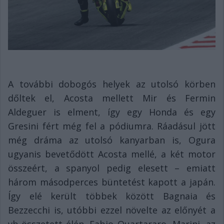
A további dobogós helyek az utolsó körben
dőltek el, Acosta mellett Mir és Fermin
Aldeguer is elment, így egy Honda és egy
Gresini fért még fel a pódiumra. Ráadásul jött
még dráma az utolsó kanyarban is, Ogura
ugyanis bevetődött Acosta mellé, a két motor
összeért, a spanyol pedig elesett – emiatt
három másodperces büntetést kapott a japán.
Így elé került többek között Bagnaia és
Bezzecchi is, utóbbi ezzel növelte az előnyét a
vb-összetett élén. Fabio Quartararo, Marini, az