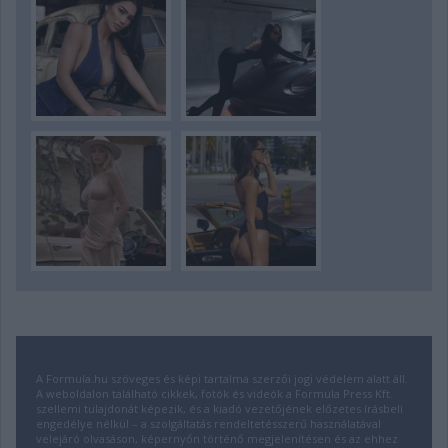
A Formula.hu szöveges és képi tartalma szerzői jogi védelem alatt áll.
A weboldalon található cikkek, fotók és videók a Formula Press Kft.
szellemi tulajdonát képezik, és a kiadó vezetőjének előzetes írásbeli
engedélye nélkül – a szolgáltatás rendeltetésszerű használatával
velejáró olvasáson, képernyőn történő megjelenítésen és az ehhez