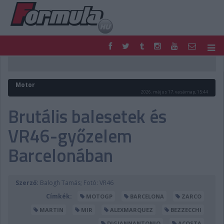
F1
PARC FERMÉ
FORMULA
MOTOR
Motor
NEMZETKÖZI
HAZAI
2026. május 17. vasárnap, 15:44
RETRO
EGYÉB
Brutális balesetek és
PODCAST
SHOP
VR46-győzelem
LIVE
TIPPJÁTÉK
DIGITÁLIS MAGAZIN
PONTÁLLÁSOK
Barcelonában
VERSENYNAPTÁRAK
Szerző:
Balogh Tamás; Fotó: VR46
Címkék:
MOTOGP
BARCELONA
ZARCO
MARTIN
MIR
ALEXMARQUEZ
BEZZECCHI
DIGIANNANTONIO
ACOSTA