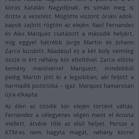
körös Katalán Nagydíjnak, és simán meg is
őrizte a vezetést. Mögötte viszont óriási adok-
kapok zajlott rögtön az elején: Raul Fernandez
és Alex Marquez csatázott a második helyért,
míg eggyel hátrébb Jorge Martin és Johann
Zarco küzdött. Ráadásul ez a két boly némileg
össze is ért néhány kör elteltével: Zarco előzte
kemény manőverrel Marquezt, mindebből
pedig Martin jött ki a legjobban, aki feljött a
harmadik pozícióba – igaz, Marquez hamarosan
újra elkapta.
Az élen az ötödik kör elején történt váltás:
Fernandez a célegyenes végén ment el Acosta
mellett, átvéve tőle az első helyet. Persze a
KTM-es nem hagyta magát, néhány körrel