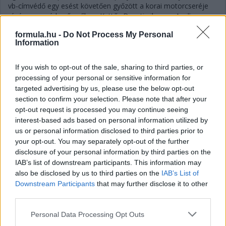
vb-címvédő egy esést követően győzött a korai motorcseréje
révén a megérkező esőben. Kettős Ducati-siker, az Aprilia
nullázott.
formula.hu -
Do Not Process My Personal
részletek
Information
If you wish to opt-out of the sale, sharing to third parties, or
2026. március 28. szombat, 21:42
processing of your personal or sensitive information for
Martin őrült sprintet nyert, Marquez és
targeted advertising by us, please use the below opt-out
Bezzecchi is bukott
section to confirm your selection. Please note that after your
opt-out request is processed you may continue seeing
interest-based ads based on personal information utilized by
us or personal information disclosed to third parties prior to
your opt-out. You may separately opt-out of the further
disclosure of your personal information by third parties on the
IAB’s list of downstream participants. This information may
also be disclosed by us to third parties on the
IAB’s List of
Downstream Participants
that may further disclose it to other
third parties.
Please note that this website/app uses one or more Google
Personal Data Processing Opt Outs
services and may gather and store information including but