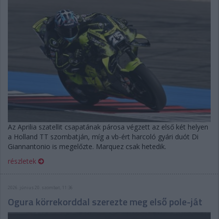
Az Aprilia szatellit csapatának párosa végzett az első két helyen
a Holland TT szombatján, míg a vb-ért harcoló gyári duót Di
Giannantonio is megelőzte. Marquez csak hetedik.
részletek
2026. június 20. szombat, 11:36
Ogura körrekorddal szerezte meg első pole-ját