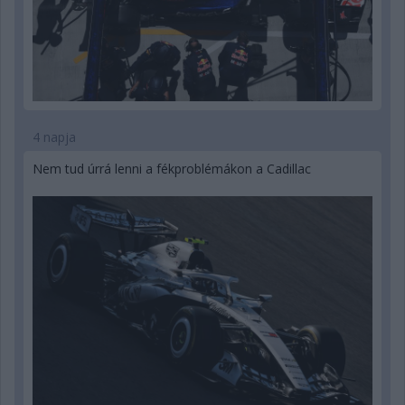
4 napja
Nem tud úrrá lenni a fékproblémákon a Cadillac