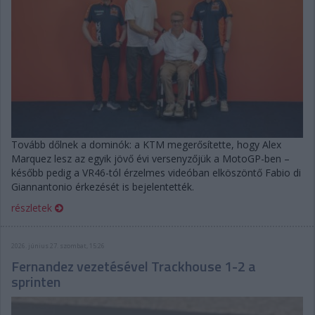
Tovább dőlnek a dominók: a KTM megerősítette, hogy Alex
Marquez lesz az egyik jövő évi versenyzőjük a MotoGP-ben –
később pedig a VR46-tól érzelmes videóban elköszöntő Fabio di
Giannantonio érkezését is bejelentették.
részletek
2026. június 27. szombat, 15:26
Fernandez vezetésével Trackhouse 1-2 a
sprinten