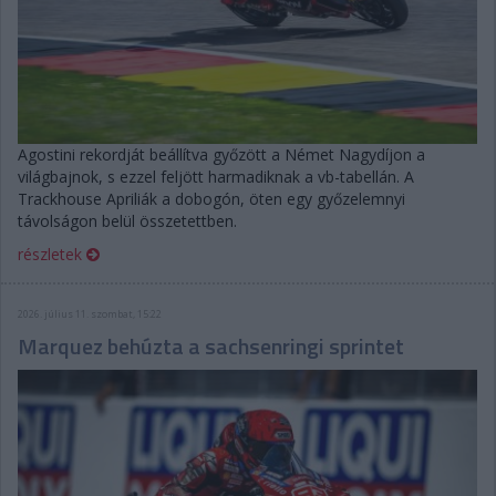
Agostini rekordját beállítva győzött a Német Nagydíjon a
világbajnok, s ezzel feljött harmadiknak a vb-tabellán. A
Trackhouse Apriliák a dobogón, öten egy győzelemnyi
távolságon belül összetettben.
részletek
2026. július 11. szombat, 15:22
Marquez behúzta a sachsenringi sprintet