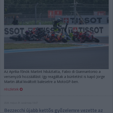
Az Aprilia-főnök Martint hibáztatta, Fabio di Giannantonio a
versenyzői hozzáállást: így reagáltak a büntetést is kapó Jorge
Martin által kiváltott balesetre a MotoGP-ben.
részletek
2026. május 31. vasárnap, 14:47
Bezzecchi újabb kettős győzelemre vezette az