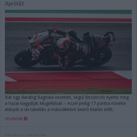
Apriliát
Bár egy darabig Bagnaia vezetett, végül Bezzecchi nyerte meg
a hazai nagydíját Mugellóban – ezzel pedig 17 pontra növelte
előnyét a vb-tabellán a másodikként beérő Martin előtt.
részletek
2026. május 17. vasárnap, 15:44