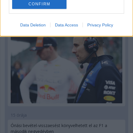
10 órája
CONFIRM
Sajtó: Az Aston Martintól érkezik Lambiase utódja a Red
Bullhoz?
Data Deletion
Data Access
Privacy Policy
15 órája
Óriási bevétel-visszaesést könyvelhetett el az F1 a
második negyedévben