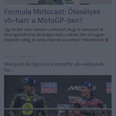
Formula Motocast: Ötesélyes
vb-harc a MotoGP-ben?
Úgy fordult nyári szünetre a MotoGP, hogy öt versenyző áll
futamgyőzelemnyi távolságon belül a tabella élén: ki hogyan
teljesített eddig, és kinek milyenek az esélyei? Félévértékelő.
2026. július 13. hétfő, 08:00
Marquez és Ogura is kimondta: vb-esélyesek,
ha…