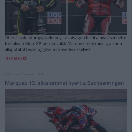
Öten állnak futamgyőzelemnyi távolságon belül a nyári szünetre
fordulva a MotoGP-ben: közülük Marquez még mindig a karja
állapotától teszi függővé a címvédési esélyeit.
részletek
2026. július 12. vasárnap, 14:45
Marquez 13. alkalommal nyert a Sachsenringen