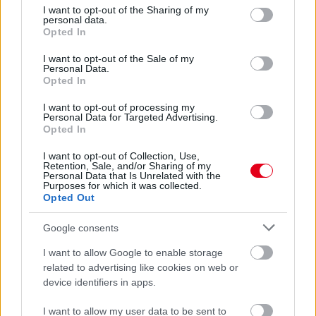
not limited to your visit or usage behaviour. You may click to
I want to opt-out of the Sharing of my
personal data.
grant or deny consent to Google and its third-party tags to
Óriási hajrában, utolsó körös előzéssel győzött először Aprilia-
Opted In
use your data for below specified purposes in below Google
versenyzőként a spanyol az austini szombaton. Marquez az első
consent section.
I want to opt-out of the Sale of my
körben, Bezzecchi a hajrában dobta el.
Personal Data.
részletek
Opted In
I want to opt-out of processing my
Personal Data for Targeted Advertising.
előző hírek
következő hírek
Opted In
I want to opt-out of Collection, Use,
Retention, Sale, and/or Sharing of my
Personal Data that Is Unrelated with the
Hallgasd meg a Formula Podcast
Purposes for which it was collected.
legfrissebb adását!
Opted Out
Google consents
I want to allow Google to enable storage
Kövess minket a Facebookon
related to advertising like cookies on web or
device identifiers in apps.
I want to allow my user data to be sent to