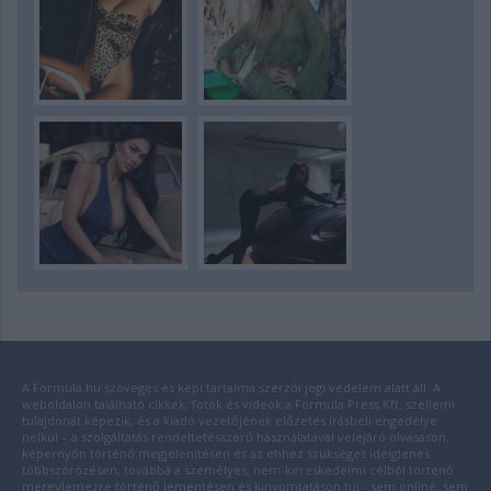
A Formula.hu szöveges és képi tartalma szerzői jogi védelem alatt áll. A
weboldalon található cikkek, fotók és videók a Formula Press Kft. szellemi
tulajdonát képezik, és a kiadó vezetőjének előzetes írásbeli engedélye
nélkül – a szolgáltatás rendeltetésszerű használatával velejáró olvasáson,
képernyőn történő megjelenítésen és az ehhez szükséges ideiglenes
többszörözésen, továbbá a személyes, nem-kereskedelmi célból történő
merevlemezre történő lementésen és kinyomtatáson túl - sem online, sem