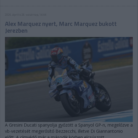
2026. április 26. vasárnap, 14:44
Alex Marquez nyert, Marc Marquez bukott
Jerezben
A Gresini Ducati spanyolja győzött a Spanyol GP-n, megelőzve a
vb-vezetését megerősítő Bezzecchi, illetve Di Giannantonio
előtt. A címvédő már a második körben elcsúszott.