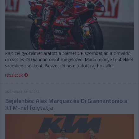
Rajt-cél győzelmet aratott a Német GP szombatján a címvédő,
öccsét és Di Giannantoniót megelőzve. Martin előnye többekkel
szemben csökkent, Bezzecchi nem tudott rajthoz állni.
részletek
2026. július 6. hétfő, 10:12
Bejelentés: Alex Marquez és Di Giannantonio a
KTM-nél folytatja