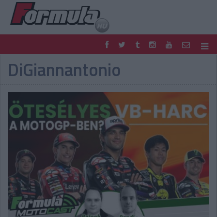
DiGiannantonio
F1
PARC FERMÉ
FORMULA
MOTOR
NEMZETKÖZI
HAZAI
RETRO
EGYÉB
PODCAST
SHOP
LIVE
TIPPJÁTÉK
DIGITÁLIS MAGAZIN
PONTÁLLÁSOK
VERSENYNAPTÁRAK