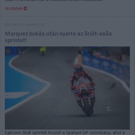
részletek
2026. április 25. szombat, 15:32
Marquez bukás után nyerte az őrült-esős
sprintet!
Egészen őrült sprintet hozott a Spanyol GP szombatja, ahol a