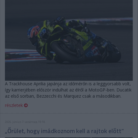
A Trackhouse Aprilia japánja az időmérőn is a leggyorsabb volt,
így karrierjében először indulhat az élről a MotoGP-ben. Ducatik
az első sorban, Bezzecchi és Marquez csak a másodikban.
részletek
2026. június 7. vasárnap, 19:18
„Őrület, hogy imádkoznom kell a rajtok előtt”