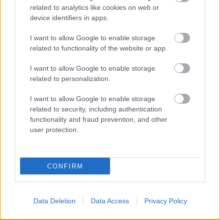
related to analytics like cookies on web or
Az F1-es Német Nagydíj „mindenképpen megvalósul”
device identifiers in apps.
Domenicali szerint
I want to allow Google to enable storage
related to functionality of the website or app.
I want to allow Google to enable storage
related to personalization.
I want to allow Google to enable storage
related to security, including authentication
functionality and fraud prevention, and other
user protection.
CONFIRM
1 napja
„Jó látni, hogy közel az álom” – Camara az F1-es
pletykákról
Data Deletion
Data Access
Privacy Policy