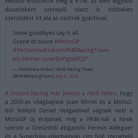
később erősítette meg a KTM, az idén legjobb
ducatisként szereplő olasz is többéves
szerződést írt alá az osztrák gyártóval.
Some goodbyes say it all.
Grazie di cuore.
#MotoGP
#PertaminaEnduroVR46RacingTeam
pic.twitter.com/DvYgjqMQJ7
— Pertamina Enduro VR46 Racing Team
(@VR46RacingTeam)
July 6, 2026
A Gresini Racing már jelezte a múlt héten
, hogy
a 2020-as világbajnok Joan Mirrel és a Moto2-
ből fellépő Daniel Holgadóval vágnak neki a
MotoGP új érájának, míg a VR46-nál a hírek
szerint a Gresinitől átigazoló Fermin Aldeguer
és a Superbike-világbajnoki cím felé menetelő