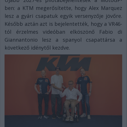
Újabb 2027-es pilótabejelentések a MotoGP-
ben: a KTM megerősítette, hogy Alex Marquez
lesz a gyári csapatuk egyik versenyzője jövőre.
Később aztán azt is bejelentették, hogy a VR46-
tól érzelmes videóban elköszönő Fabio di
Giannantonio lesz a spanyol csapattársa a
következő idénytől kezdve.