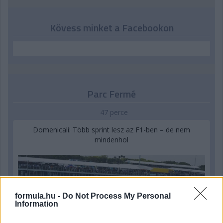
Kövess minket a Facebookon
Parc Fermé
47 perce
Domenicali: Több sprint lesz az F1-ben – de nem
mindenhol
formula.hu -
Do Not Process My Personal
Information