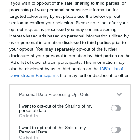
If you wish to opt-out of the sale, sharing to third parties, or
processing of your personal or sensitive information for
targeted advertising by us, please use the below opt-out
section to confirm your selection. Please note that after your
opt-out request is processed you may continue seeing
interest-based ads based on personal information utilized by
us or personal information disclosed to third parties prior to
2 órája
your opt-out. You may separately opt-out of the further
disclosure of your personal information by third parties on the
„Lando és Oscar kapcsolata csak még erősebbé vált a
IAB’s list of downstream participants. This information may
tavalyi év után” – Stella
also be disclosed by us to third parties on the
IAB’s List of
Downstream Participants
that may further disclose it to other
third parties.
Please note that this website/app uses one or more Google
Personal Data Processing Opt Outs
services and may gather and store information including but
not limited to your visit or usage behaviour. You may click to
I want to opt-out of the Sharing of my
personal data.
grant or deny consent to Google and its third-party tags to
Opted In
use your data for below specified purposes in below Google
consent section.
I want to opt-out of the Sale of my
Personal Data.
Opted In