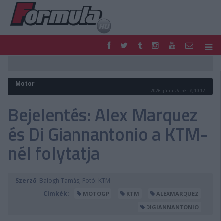
F1
PARC FERMÉ
FORMULA
MOTOR
Motor
NEMZETKÖZI
HAZAI
2026. július 6. hétfő, 10:12
RETRO
EGYÉB
Bejelentés: Alex Marquez
PODCAST
SHOP
és Di Giannantonio a KTM-
LIVE
TIPPJÁTÉK
DIGITÁLIS MAGAZIN
PONTÁLLÁSOK
nél folytatja
VERSENYNAPTÁRAK
Szerző:
Balogh Tamás; Fotó: KTM
Címkék:
MOTOGP
KTM
ALEXMARQUEZ
DIGIANNANTONIO