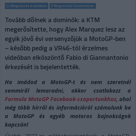
Megosztás e-mailben
Megosztás Facebookon
Tovább dőlnek a dominók: a KTM
megerősítette, hogy Alex Marquez lesz az
egyik jövő évi versenyzőjük a MotoGP-ben
– később pedig a VR46-tól érzelmes
videóban elköszöntő Fabio di Giannantonio
érkezését is bejelentették.
Ha imádod a MotoGP-t és nem szeretnél
semmiről lemaradni, akkor csatlakozz a
Formula MotoGP Facebook-csoportunkhoz
, ahol
még több hírről és információról számolunk be
a MotoGP és egyéb motoros bajnokságok
kapcsán!