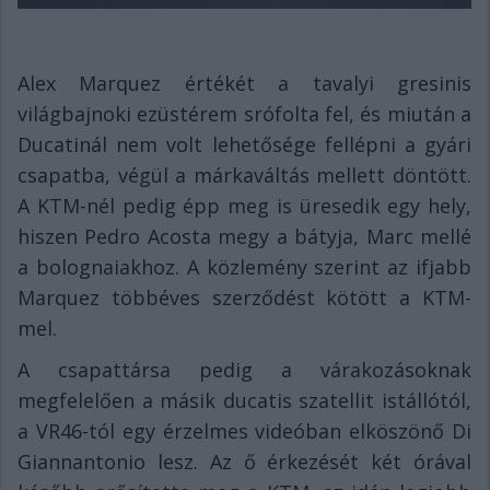
Alex Marquez értékét a tavalyi gresinis
világbajnoki ezüstérem srófolta fel, és miután a
Ducatinál nem volt lehetősége fellépni a gyári
csapatba, végül a márkaváltás mellett döntött.
A KTM-nél pedig épp meg is üresedik egy hely,
hiszen Pedro Acosta megy a bátyja, Marc mellé
a bolognaiakhoz. A közlemény szerint az ifjabb
Marquez többéves szerződést kötött a KTM-
mel.
A csapattársa pedig a várakozásoknak
megfelelően a másik ducatis szatellit istállótól,
a VR46-tól egy érzelmes videóban elköszönő Di
Giannantonio lesz. Az ő érkezését két órával