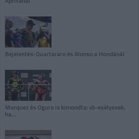
Apriliánál
Bejelentés: Quartararo és Alonso a Hondánál
Marquez és Ogura is kimondta: vb-esélyesek,
ha…