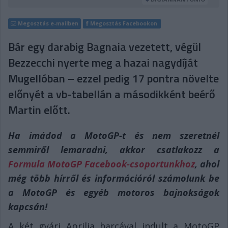
Megosztás e-mailben
Megosztás Facebookon
Bár egy darabig Bagnaia vezetett, végül
Bezzecchi nyerte meg a hazai nagydíját
Mugellóban – ezzel pedig 17 pontra növelte
előnyét a vb-tabellán a másodikként beérő
Martin előtt.
Ha imádod a MotoGP-t és nem szeretnél
semmiről lemaradni, akkor csatlakozz a
Formula MotoGP Facebook-csoportunkhoz
, ahol
még több hírről és információról számolunk be
a MotoGP és egyéb motoros bajnokságok
kapcsán!
A két gyári Aprilia harcával indult a MotoGP