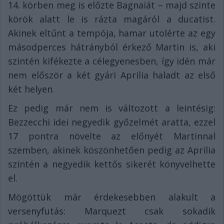
14. körben meg is előzte Bagnaiát – majd szinte
körök alatt le is rázta magáról a ducatist.
Akinek eltűnt a tempója, hamar utolérte az egy
másodperces hátrányból érkező Martin is, aki
szintén kifékezte a célegyenesben, így idén már
nem először a két gyári Aprilia haladt az első
két helyen.
Ez pedig már nem is változott a leintésig:
Bezzecchi idei negyedik győzelmét aratta, ezzel
17 pontra növelte az előnyét Martinnal
szemben, akinek köszönhetően pedig az Aprilia
szintén a negyedik kettős sikerét könyvelhette
el.
Mögöttük már érdekesebben alakult a
versenyfutás: Marquezt csak sokadik