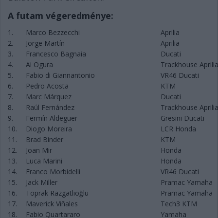
A futam végeredménye:
1.
Marco Bezzecchi
Aprilia
2.
Jorge Martín
Aprilia
3.
Francesco Bagnaia
Ducati
4.
Ai Ogura
Trackhouse Aprili
5.
Fabio di Giannantonio
VR46 Ducati
6.
Pedro Acosta
KTM
7.
Marc Márquez
Ducati
8.
Raúl Fernández
Trackhouse Aprili
9.
Fermín Aldeguer
Gresini Ducati
10.
Diogo Moreira
LCR Honda
11.
Brad Binder
KTM
12.
Joan Mir
Honda
13.
Luca Marini
Honda
14.
Franco Morbidelli
VR46 Ducati
15.
Jack Miller
Pramac Yamaha
16.
Toprak Razgatlıoğlu
Pramac Yamaha
17.
Maverick Viñales
Tech3 KTM
18.
Fabio Quartararo
Yamaha