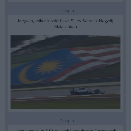
1 napja
Megvan, mikor kezdődik az F1-es Bahreini Nagydíj
Malajziában
2 napja
Ilyen lehet a jövő F1-es szabályrendszere Domenicali