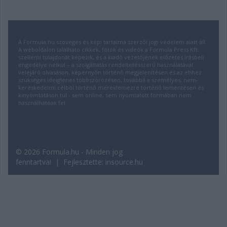
A Formula.hu szöveges és képi tartalma szerzői jogi védelem alatt áll.
A weboldalon található cikkek, fotók és videók a Formula Press Kft.
szellemi tulajdonát képezik, és a kiadó vezetőjének előzetes írásbeli
engedélye nélkül – a szolgáltatás rendeltetésszerű használatával
velejáró olvasáson, képernyőn történő megjelenítésen és az ehhez
szükséges ideiglenes többszörözésen, továbbá a személyes, nem-
kereskedelmi célból történő merevlemezre történő lementésen és
kinyomtatáson túl - sem online, sem nyomtatott formában nem
használhatóak fel.
© 2026 Formula.hu - Minden jog
fenntartva! | Fejlesztette:
insource.hu