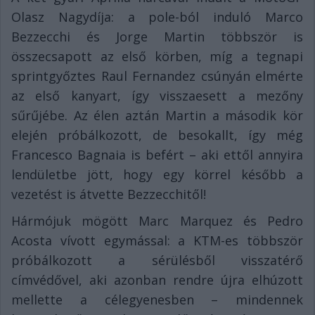
Olasz Nagydíja: a pole-ból induló Marco
Bezzecchi és Jorge Martin többször is
összecsapott az első körben, míg a tegnapi
sprintgyőztes Raul Fernandez csúnyán elmérte
az első kanyart, így visszaesett a mezőny
sűrűjébe. Az élen aztán Martin a második kör
elején próbálkozott, de besokallt, így még
Francesco Bagnaia is befért – aki ettől annyira
lendületbe jött, hogy egy körrel később a
vezetést is átvette Bezzecchitől!
Hármójuk mögött Marc Marquez és Pedro
Acosta vívott egymással: a KTM-es többször
próbálkozott a sérülésből visszatérő
címvédővel, aki azonban rendre újra elhúzott
mellette a célegyenesben – mindennek