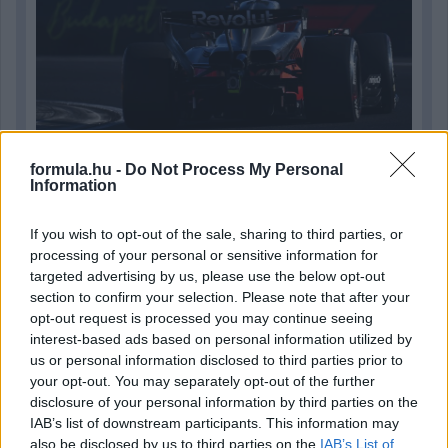
formula.hu -
Do Not Process My Personal
Information
4 napja
If you wish to opt-out of the sale, sharing to third parties, or
processing of your personal or sensitive information for
Vezető helyről bukott hatalmasat Ogier a Finn Ralin –
targeted advertising by us, please use the below opt-out
videó
section to confirm your selection. Please note that after your
opt-out request is processed you may continue seeing
interest-based ads based on personal information utilized by
us or personal information disclosed to third parties prior to
your opt-out. You may separately opt-out of the further
disclosure of your personal information by third parties on the
IAB’s list of downstream participants. This information may
also be disclosed by us to third parties on the
IAB’s List of