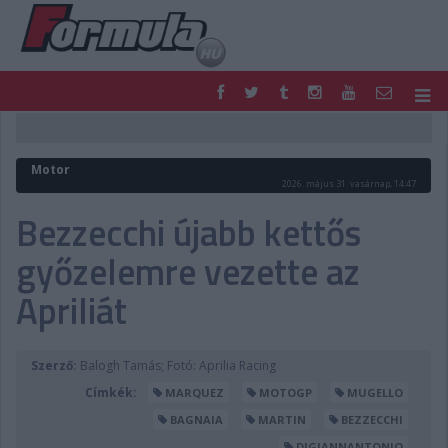
F1
PARC FERMÉ
FORMULA
MOTOR
Motor
NEMZETKÖZI
HAZAI
2026. május 31. vasárnap, 14:47
RETRO
EGYÉB
Bezzecchi újabb kettős
PODCAST
SHOP
győzelemre vezette az
LIVE
TIPPJÁTÉK
DIGITÁLIS MAGAZIN
PONTÁLLÁSOK
Apriliát
VERSENYNAPTÁRAK
Szerző:
Balogh Tamás; Fotó: Aprilia Racing
Címkék:
MARQUEZ
MOTOGP
MUGELLO
BAGNAIA
MARTIN
BEZZECCHI
DIGIANNANTONIO