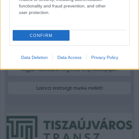
functionality and fraud prevention, and other
user protection.
További tartalmak
Miben más a nyíltvégű lízing?
CONFIRM
Prémium Autóház Kft.: Öt autómárka Hatvanban
Data Deletion
Data Access
Privacy Policy
Hogyan válasszunk megfelelő fénymásolópapírt?
Szerezz érettségit munka mellett!