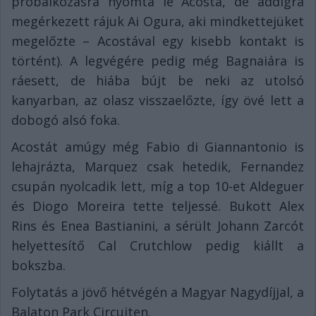
próbálkozásra nyomta le Acosta, de addigra
megérkezett rájuk Ai Ogura, aki mindkettejüket
megelőzte – Acostával egy kisebb kontakt is
történt). A legvégére pedig még Bagnaiára is
ráesett, de hiába bújt be neki az utolsó
kanyarban, az olasz visszaelőzte, így övé lett a
dobogó alsó foka.
Acostát amúgy még Fabio di Giannantonio is
lehajrázta, Marquez csak hetedik, Fernandez
csupán nyolcadik lett, míg a top 10-et Aldeguer
és Diogo Moreira tette teljessé. Bukott Alex
Rins és Enea Bastianini, a sérült Johann Zarcót
helyettesítő Cal Crutchlow pedig kiállt a
bokszba.
Folytatás a jövő hétvégén a Magyar Nagydíjjal, a
Balaton Park Circuiten.