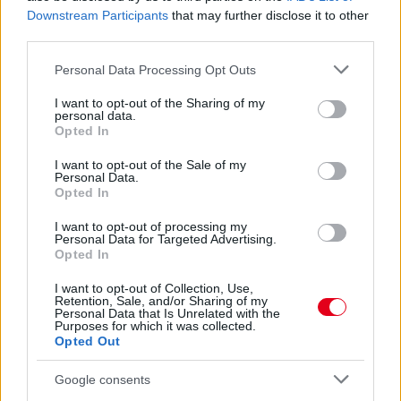
Downstream Participants
that may further disclose it to other
third parties.
Please note that this website/app uses one or more Google
Personal Data Processing Opt Outs
services and may gather and store information including but
not limited to your visit or usage behaviour. You may click to
I want to opt-out of the Sharing of my
personal data.
grant or deny consent to Google and its third-party tags to
Opted In
4 napja
use your data for below specified purposes in below Google
consent section.
I want to opt-out of the Sale of my
Molnár Martin második lett Silverstone-ban, a
Personal Data.
bajnokságban is előrelépett
Opted In
I want to opt-out of processing my
Personal Data for Targeted Advertising.
Opted In
I want to opt-out of Collection, Use,
Retention, Sale, and/or Sharing of my
Personal Data that Is Unrelated with the
Purposes for which it was collected.
Opted Out
Google consents