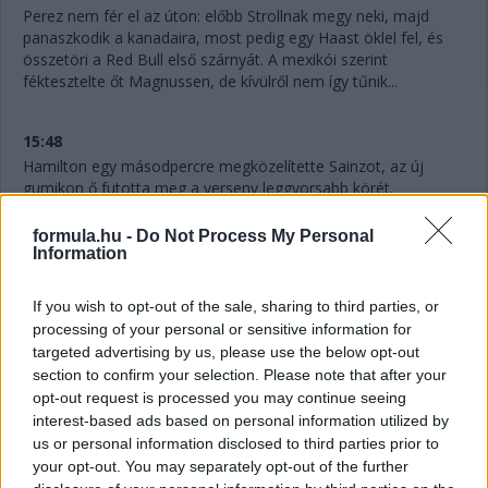
Perez nem fér el az úton: előbb Strollnak megy neki, majd
panaszkodik a kanadaira, most pedig egy Haast öklel fel, és
összetöri a Red Bull első szárnyát. A mexikói szerint
féktesztelte őt Magnussen, de kívülről nem így tűnik...
15:48
Hamilton egy másodpercre megközelítette Sainzot, az új
gumikon ő futotta meg a verseny leggyorsabb körét.
formula.hu -
Do Not Process My Personal
15:47
Information
Sainz és a Ferrari nem tudta megcsinálni: megvolt a
kerékcsere, de Ocon elhúzott a spanyol mellett a
If you wish to opt-out of the sale, sharing to third parties, or
célegyenesben, és megőrizte a pozícióját.
processing of your personal or sensitive information for
targeted advertising by us, please use the below opt-out
section to confirm your selection. Please note that after your
15:46
opt-out request is processed you may continue seeing
Ocon is jön a bokszba, de hibázik az Alpine, lassú a csere, 4,2
interest-based ads based on personal information utilized by
másodpercig tart - Russell és Hamilton közé, a hetedik helyre
us or personal information disclosed to third parties prior to
jön vissza. Itt az esély Sainz és a Ferrari előtt!
your opt-out. You may separately opt-out of the further