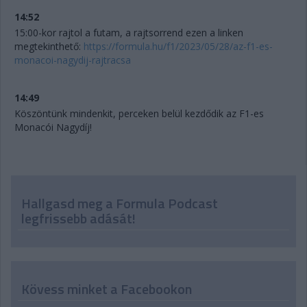
14:52
15:00-kor rajtol a futam, a rajtsorrend ezen a linken
megtekinthető:
https://formula.hu/f1/2023/05/28/az-f1-es-
monacoi-nagydij-rajtracsa
14:49
Köszöntünk mindenkit, perceken belül kezdődik az F1-es
Monacói Nagydíj!
Hallgasd meg a Formula Podcast
legfrissebb adását!
Kövess minket a Facebookon