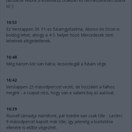
tartsatok velünk a következő órákban és természetesen utána
is! :)
16:53
Ez Verstappen 39. F1-es futamgyőzelme, Alonso és Ocon is
boldog lehet, ahogy a 4-5. helyet hozó Mercedesek sem
lehetnek elégedetlenek.
16:48
Még három kör van hátra, lecsordogál a futam vége.
16:42
Verstappen 25 másodperccel vezet, de hozzáért a falhoz
megint - a csapat nézi, hogy van-e valami baj az autóval.
16:39
Russell támadja Hamiltont, pár tizedre van csak tőle - Leclerc
9 másodpercet kapott már tőle, így jelenelg a büntetése
ellenére is előtte végezhet.