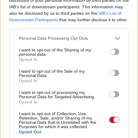
disclosure of your personal information by third parties on the
15:45
IAB’s list of downstream participants. This information may
also be disclosed by us to third parties on the
IAB’s List of
Downstream Participants
that may further disclose it to other
Hamilton nyitja meg a bokszkiállások során: most ő a
third parties.
nyolcadik, 14-15 másodpercre van az előtte haladó Russelltől,
van előtte üres tér, nyomhatja.
Please note that this website/app uses one or more Google
Personal Data Processing Opt Outs
services and may gather and store information including but
not limited to your visit or usage behaviour. You may click to
I want to opt-out of the Sharing of my
15:41
personal data.
grant or deny consent to Google and its third-party tags to
Verstappen pillanatokon belül lekörözi Perezt.
Opted In
use your data for below specified purposes in below Google
consent section.
I want to opt-out of the Sale of my
15:40
Personal Data.
Opted In
Verstappen a bal elsőre panaszkodik, Sainzot majdnem kihívta
kerékcserére a Ferrari, de aztán mégis kint hagyta inkább.
I want to opt-out of processing my
Zajlik a sakkjátszma a pályapozíciókért.
Personal Data for Targeted Advertising.
Opted In
15:38
I want to opt-out of Collection, Use,
Retention, Sale, and/or Sharing of my
Van esély valami kis esőcsepegésre, de semmi komolyra - 27
Personal Data that Is Unrelated with the
körön vagyunk túl a 78-ból.
Purposes for which it was collected.
Opted Out