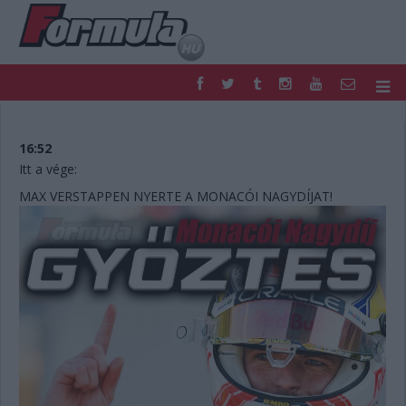
F1
PARC FERMÉ
FORMULA
MOTOR
16:52
NEMZETKÖZI
HAZAI
Itt a vége:
RETRO
EGYÉB
MAX VERSTAPPEN NYERTE A MONACÓI NAGYDÍJAT!
PODCAST
SHOP
LIVE
TIPPJÁTÉK
DIGITÁLIS MAGAZIN
PONTÁLLÁSOK
VERSENYNAPTÁRAK