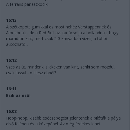
A ferraris panaszkodik.
16:13
A szétkopott gumikkal ez most nehéz Verstappennek és
Alonsónak - de a Red Bull azt tanácsolja a hollandnak, hogy
maradjon kint, mert csak 2-3 kanyarban vizes, a többi
autózható...
16:12
Vzes az út, mindenki slickeken van kint, senki sem mozdul,
csak lassul - mi lesz ebből?
16:11
Esik az eső!
16:08
Hopp-hopp, kisebb esőcsepegést jelentenek a pilóták a pálya
első felében és a közepénél. Az még érdekes lehet...