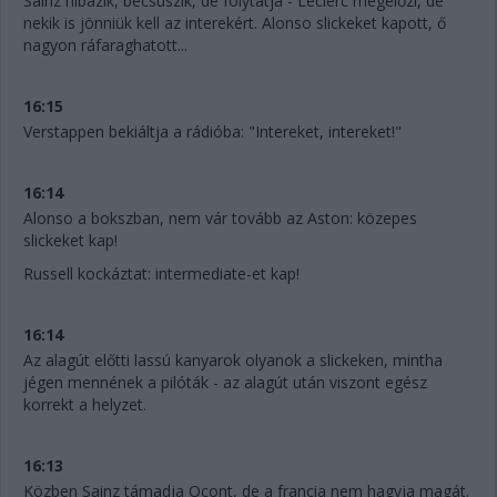
Sainz hibázik, becsúszik, de folytatja - Leclerc megelőzi, de
nekik is jönniük kell az interekért. Alonso slickeket kapott, ő
nagyon ráfaraghatott...
16:15
Verstappen bekiáltja a rádióba: "Intereket, intereket!"
16:14
Alonso a bokszban, nem vár tovább az Aston: közepes
slickeket kap!
Russell kockáztat: intermediate-et kap!
16:14
Az alagút előtti lassú kanyarok olyanok a slickeken, mintha
jégen mennének a pilóták - az alagút után viszont egész
korrekt a helyzet.
16:13
Közben Sainz támadja Ocont, de a francia nem hagyja magát.