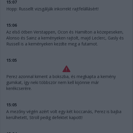
15:07
Hopp: Russellt vizsgálják inkorrekt rajtfelállásért!
15:06
Az első ötben Verstappen, Ocon és Hamilton a közepeseken,
Alonso és Sainz a keményeken rajtolt, majd Leclerc, Gasly és
Russell is a keményeken kezdte meg a futamot.
15:05
Perez azonnal kiment a bokszba, és megkapta a kemény
gumikat, így neki többször nem kell kijönnie már
kerékcserére.
15:05
A mezőny végén azért volt egy-két koccanás, Perez is bajba
kerülhetett, Stroll pedig defektet kapott!