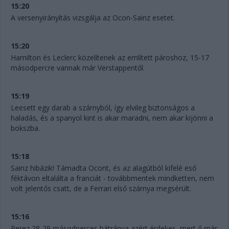
15:20
A versenyirányítás vizsgálja az Ocon-Sainz esetet.
15:20
Hamilton és Leclerc közelítenek az említett pároshoz, 15-17
másodpercre vannak már Verstappentől.
15:19
Leesett egy darab a szárnyból, így elvileg biztonságos a
haladás, és a spanyol kint is akar maradni, nem akar kijönni a
bokszba.
15:18
Sainz hibázik! Támadta Ocont, és az alagútból kifelé eső
féktávon eltalálta a franciát - továbbmentek mindketten, nem
volt jelentős csatt, de a Ferrari első szárnya megsérült.
15:16
Perez 28-29 másodperces hátránya azért érdekes, mert ő már