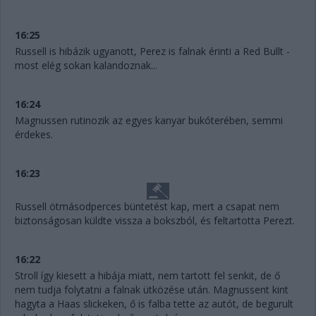
16:25
Russell is hibázik ugyanott, Perez is falnak érinti a Red Bullt -
most elég sokan kalandoznak...
16:24
Magnussen rutinozik az egyes kanyar bukóterében, semmi
érdekes.
16:23
Russell ötmásodperces büntetést kap, mert a csapat nem
biztonságosan küldte vissza a bokszból, és feltartotta Perezt.
16:22
Stroll így kiesett a hibája miatt, nem tartott fel senkit, de ő
nem tudja folytatni a falnak ütközése után. Magnussent kint
hagyta a Haas slickeken, ő is falba tette az autót, de begurult