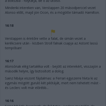
a bokszba - folytatja, de ő az utolsó.
Mindenki intereken van, Verstappen 20 másodperccel vezet
Alonso előtt, majd jön Ocon, és a mögötte támadó Hamilton.
16:18
Verstappen is érintőre vette a falat, de simán vezet a
kerékcsere után - közben Stroll falnak csapja az Astont lassú
tempóban!
16:17
Alonsónak elég tartaléka volt - bejött az interekért, visszajön a
második helyre, így biztosított a dolog.
Sainz hibája viszont fájdalmas: a Ferrari egyszerre hívta ki az
egymás mögött guruló két pilótáját, mert nem tehetett mást -
és Leclerc volt már előrébb...
16:16