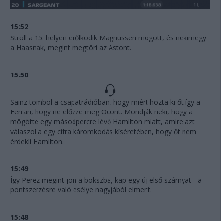
15:52
Stroll a 15. helyen erőlködik Magnussen mögött, és nekimegy
a Haasnak, megint megtöri az Astont.
15:50
Sainz tombol a csapatrádióban, hogy miért hozta ki őt így a
Ferrari, hogy ne előzze meg Ocont. Mondják neki, hogy a
mögötte egy másodpercre lévő Hamilton miatt, amire azt
válaszolja egy cifra káromkodás kíséretében, hogy őt nem
érdekli Hamilton.
15:49
Így Perez megint jön a bokszba, kap egy új első szárnyat - a
pontszerzésre való esélye nagyjából elment.
15:48