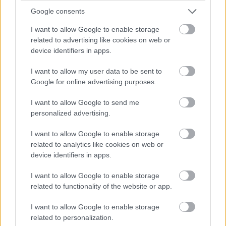
15:35
Google consents
A gumikopás állítólag nagyobb, mitn ahogy a csapatok várták,
akár a közepes, akár a kemény keverékről beszélünk.
I want to allow Google to enable storage
related to advertising like cookies on web or
De előzni úgysem lehet...
device identifiers in apps.
15:30
I want to allow my user data to be sent to
Az azért egyértelmű, hogy Ocon feltartja a Ferrarikat és
Google for online advertising purposes.
Hamiltont, akik egymás mögött autózgatnak tizedekre, míg
Ocon őrzi a harmadik helyet.
I want to allow Google to send me
personalized advertising.
15:26
I want to allow Google to enable storage
Nocsak, előzés: Magnussen bevetődött Sargeant mellé, és
related to analytics like cookies on web or
megelőzi!
device identifiers in apps.
Sőt, a kör végén Stroll is megteszi ezt, majd ezt kihasználva
I want to allow Google to enable storage
Perez is elmegy a Williams mellett.
related to functionality of the website or app.
15:25
I want to allow Google to enable storage
Sainz fekete-fehér zászlót kap a megmozdulásáért, de nincs
related to personalization.