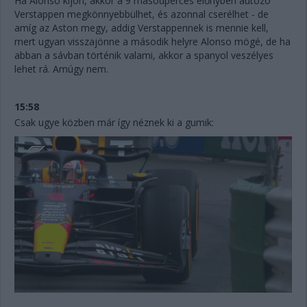
Ha Alonso kijön, akkor a 9 másodperces előnyben autózó
Verstappen megkönnyebbülhet, és azonnal cserélhet - de
amíg az Aston megy, addig Verstappennek is mennie kell,
mert ugyan visszajönne a második helyre Alonso mögé, de ha
abban a sávban történik valami, akkor a spanyol veszélyes
lehet rá. Amúgy nem.
15:58
Csak ugye közben már így néznek ki a gumik: