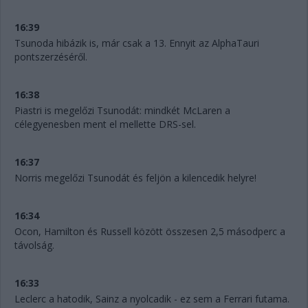
16:39
Tsunoda hibázik is, már csak a 13. Ennyit az AlphaTauri
pontszerzéséről.
16:38
Piastri is megelőzi Tsunodát: mindkét McLaren a
célegyenesben ment el mellette DRS-sel.
16:37
Norris megelőzi Tsunodát és feljön a kilencedik helyre!
16:34
Ocon, Hamilton és Russell között összesen 2,5 másodperc a
távolság.
16:33
Leclerc a hatodik, Sainz a nyolcadik - ez sem a Ferrari futama.