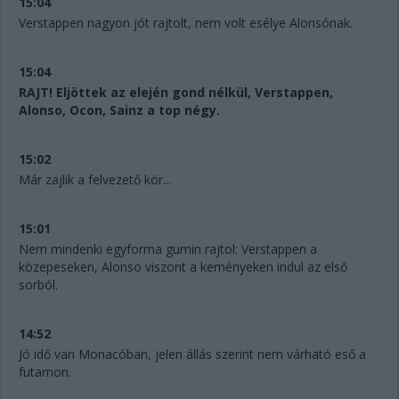
15:04
Verstappen nagyon jót rajtolt, nem volt esélye Alonsónak.
15:04
RAJT! Eljöttek az elején gond nélkül, Verstappen,
Alonso, Ocon, Sainz a top négy.
15:02
Már zajlik a felvezető kör...
15:01
Nem mindenki egyforma gumin rajtol: Verstappen a
közepeseken, Alonso viszont a keményeken indul az első
sorból.
14:52
Jó idő van Monacóban, jelen állás szerint nem várható eső a
futamon.