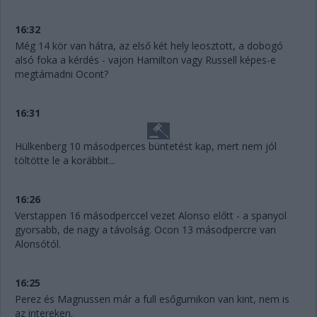
16:32
Még 14 kör van hátra, az első két hely leosztott, a dobogó
alsó foka a kérdés - vajon Hamilton vagy Russell képes-e
megtámadni Ocont?
16:31
Hülkenberg 10 másodperces büntetést kap, mert nem jól
töltötte le a korábbit...
16:26
Verstappen 16 másodperccel vezet Alonso előtt - a spanyol
gyorsabb, de nagy a távolság. Ocon 13 másodpercre van
Alonsótól.
16:25
Perez és Magnussen már a full esőgumikon van kint, nem is
az intereken.