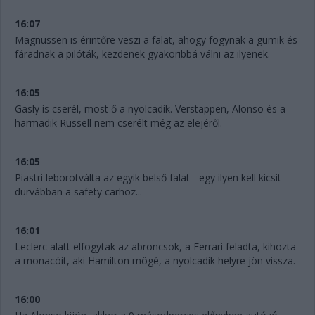
16:07
Magnussen is érintőre veszi a falat, ahogy fogynak a gumik és
fáradnak a pilóták, kezdenek gyakoribbá válni az ilyenek.
16:05
Gasly is cserél, most ő a nyolcadik. Verstappen, Alonso és a
harmadik Russell nem cserélt még az elejéről.
16:05
Piastri leborotválta az egyik belső falat - egy ilyen kell kicsit
durvábban a safety carhoz...
16:01
Leclerc alatt elfogytak az abroncsok, a Ferrari feladta, kihozta
a monacóit, aki Hamilton mögé, a nyolcadik helyre jön vissza.
16:00