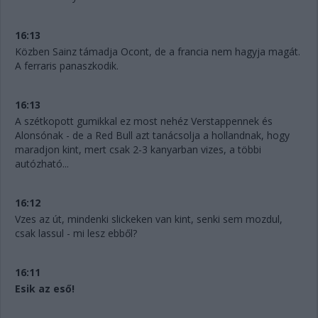
16:13
Közben Sainz támadja Ocont, de a francia nem hagyja magát.
A ferraris panaszkodik.
16:13
A szétkopott gumikkal ez most nehéz Verstappennek és
Alonsónak - de a Red Bull azt tanácsolja a hollandnak, hogy
maradjon kint, mert csak 2-3 kanyarban vizes, a többi
autózható...
16:12
Vzes az út, mindenki slickeken van kint, senki sem mozdul,
csak lassul - mi lesz ebből?
16:11
Esik az eső!