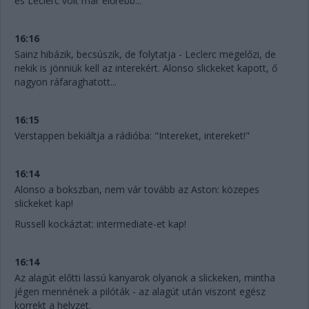
és Leclerc volt már előrébb...
16:16
Sainz hibázik, becsúszik, de folytatja - Leclerc megelőzi, de
nekik is jönniük kell az interekért. Alonso slickeket kapott, ő
nagyon ráfaraghatott...
16:15
Verstappen bekiáltja a rádióba: "Intereket, intereket!"
16:14
Alonso a bokszban, nem vár tovább az Aston: közepes
slickeket kap!
Russell kockáztat: intermediate-et kap!
16:14
Az alagút előtti lassú kanyarok olyanok a slickeken, mintha
jégen mennének a pilóták - az alagút után viszont egész
korrekt a helyzet.