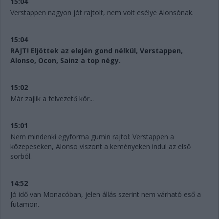
15:04
Verstappen nagyon jót rajtolt, nem volt esélye Alonsónak.
15:04
RAJT! Eljöttek az elején gond nélkül, Verstappen,
Alonso, Ocon, Sainz a top négy.
15:02
Már zajlik a felvezető kör...
15:01
Nem mindenki egyforma gumin rajtol: Verstappen a
közepeseken, Alonso viszont a keményeken indul az első
sorból.
14:52
Jó idő van Monacóban, jelen állás szerint nem várható eső a
futamon.