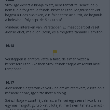
Stroll így kiesett a hibája miatt, nem tartott fel senkit, de ő
nem tudja folytatni a falnak ütközése után. Magnussent kint
hagyta a Haas slickeken, ő is falba tette az autót, de begurult
a bokszba - folytatja, de ő az utolsó.
Mindenki intereken van, Verstappen 20 másodperccel vezet
Alonso előtt, majd jön Ocon, és a mögötte támadó Hamilton.
16:18
Verstappen is érintőre vette a falat, de simán vezet a
kerékcsere után - közben Stroll falnak csapja az Astont lassú
tempóban!
16:17
Alonsónak elég tartaléka volt - bejött az interekért, visszajön a
második helyre, így biztosított a dolog.
Sainz hibája viszont fájdalmas: a Ferrari egyszerre hívta ki az
egymás mögött guruló két pilótáját, mert nem tehetett mást -