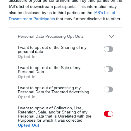
disclosure of your personal information by third parties on the
másodpercig tart - Russell és Hamilton közé, a hetedik helyre
IAB’s list of downstream participants. This information may
jön vissza. Itt az esély Sainz és a Ferrari előtt!
also be disclosed by us to third parties on the
IAB’s List of
Downstream Participants
that may further disclose it to other
third parties.
15:45
Please note that this website/app uses one or more Google
Personal Data Processing Opt Outs
services and may gather and store information including but
Hamilton nyitja meg a bokszkiállások során: most ő a
not limited to your visit or usage behaviour. You may click to
I want to opt-out of the Sharing of my
nyolcadik, 14-15 másodpercre van az előtte haladó Russelltől,
personal data.
grant or deny consent to Google and its third-party tags to
van előtte üres tér, nyomhatja.
Opted In
use your data for below specified purposes in below Google
consent section.
I want to opt-out of the Sale of my
15:41
Personal Data.
Opted In
Verstappen pillanatokon belül lekörözi Perezt.
I want to opt-out of processing my
Personal Data for Targeted Advertising.
15:40
Opted In
Verstappen a bal elsőre panaszkodik, Sainzot majdnem kihívta
kerékcserére a Ferrari, de aztán mégis kint hagyta inkább.
I want to opt-out of Collection, Use,
Retention, Sale, and/or Sharing of my
Zajlik a sakkjátszma a pályapozíciókért.
Personal Data that Is Unrelated with the
Purposes for which it was collected.
Opted Out
15:38