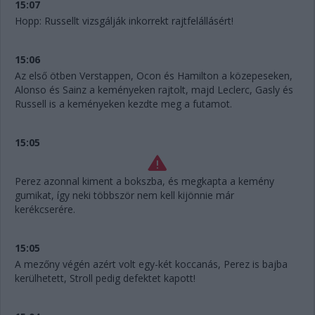
15:07
Hopp: Russellt vizsgálják inkorrekt rajtfelállásért!
15:06
Az első ötben Verstappen, Ocon és Hamilton a közepeseken,
Alonso és Sainz a keményeken rajtolt, majd Leclerc, Gasly és
Russell is a keményeken kezdte meg a futamot.
15:05
Perez azonnal kiment a bokszba, és megkapta a kemény
gumikat, így neki többször nem kell kijönnie már
kerékcserére.
15:05
A mezőny végén azért volt egy-két koccanás, Perez is bajba
kerülhetett, Stroll pedig defektet kapott!