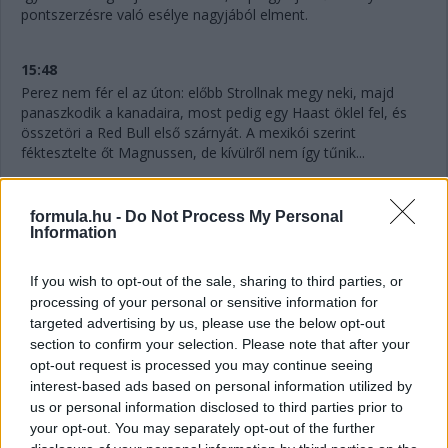
pontszerzésre való esélye nagyjából elment.
15:48
Perez nem fér el az úton: előbb Strollnak megy neki, majd
panaszkodik a kanadaira, most pedig egy Haast öklel fel, és
összetöri a Red Bull első szárnyát. A mexikói szerint
féktesztelte őt Magnussen, de kívülről nem így tűnik...
15:48
formula.hu -
Do Not Process My Personal
Hamilton egy másodpercre megközelítette Sainzot, az új
Information
gumikon ő futotta meg a verseny leggyorsabb körét.
If you wish to opt-out of the sale, sharing to third parties, or
processing of your personal or sensitive information for
15:47
targeted advertising by us, please use the below opt-out
Sainz és a Ferrari nem tudta megcsinálni: megvolt a
section to confirm your selection. Please note that after your
kerékcsere, de Ocon elhúzott a spanyol mellett a
opt-out request is processed you may continue seeing
célegyenesben, és megőrizte a pozícióját.
interest-based ads based on personal information utilized by
us or personal information disclosed to third parties prior to
15:46
your opt-out. You may separately opt-out of the further
Ocon is jön a bokszba, de hibázik az Alpine, lassú a csere, 4,2