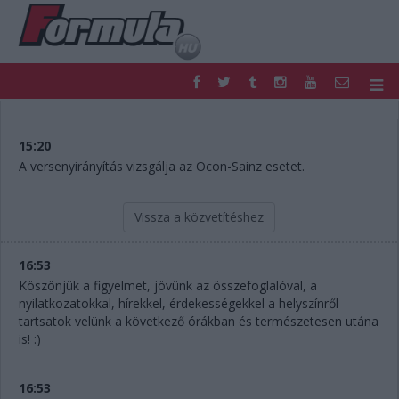
F1
PARC FERMÉ
FORMULA
MOTOR
15:20
NEMZETKÖZI
HAZAI
A versenyirányítás vizsgálja az Ocon-Sainz esetet.
RETRO
EGYÉB
PODCAST
SHOP
Vissza a közvetítéshez
LIVE
TIPPJÁTÉK
DIGITÁLIS MAGAZIN
PONTÁLLÁSOK
16:53
VERSENYNAPTÁRAK
Köszönjük a figyelmet, jövünk az összefoglalóval, a
nyilatkozatokkal, hírekkel, érdekességekkel a helyszínről -
tartsatok velünk a következő órákban és természetesen utána
is! :)
16:53