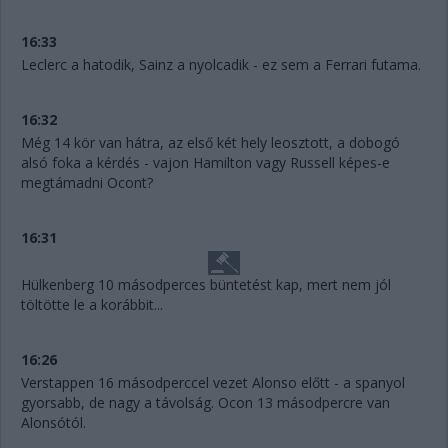
16:33
Leclerc a hatodik, Sainz a nyolcadik - ez sem a Ferrari futama.
16:32
Még 14 kör van hátra, az első két hely leosztott, a dobogó
alsó foka a kérdés - vajon Hamilton vagy Russell képes-e
megtámadni Ocont?
16:31
Hülkenberg 10 másodperces büntetést kap, mert nem jól
töltötte le a korábbit...
16:26
Verstappen 16 másodperccel vezet Alonso előtt - a spanyol
gyorsabb, de nagy a távolság. Ocon 13 másodpercre van
Alonsótól.