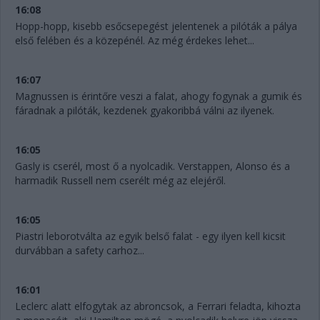
16:08
Hopp-hopp, kisebb esőcsepegést jelentenek a pilóták a pálya
első felében és a közepénél. Az még érdekes lehet...
16:07
Magnussen is érintőre veszi a falat, ahogy fogynak a gumik és
fáradnak a pilóták, kezdenek gyakoribbá válni az ilyenek.
16:05
Gasly is cserél, most ő a nyolcadik. Verstappen, Alonso és a
harmadik Russell nem cserélt még az elejéről.
16:05
Piastri leborotválta az egyik belső falat - egy ilyen kell kicsit
durvábban a safety carhoz...
16:01
Leclerc alatt elfogytak az abroncsok, a Ferrari feladta, kihozta