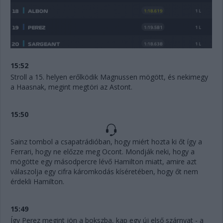
15:52
Stroll a 15. helyen erőlködik Magnussen mögött, és nekimegy
a Haasnak, megint megtöri az Astont.
15:50
Sainz tombol a csapatrádióban, hogy miért hozta ki őt így a
Ferrari, hogy ne előzze meg Ocont. Mondják neki, hogy a
mögötte egy másodpercre lévő Hamilton miatt, amire azt
válaszolja egy cifra káromkodás kíséretében, hogy őt nem
érdekli Hamilton.
15:49
Így Perez megint jön a bokszba, kap egy új első szárnyat - a