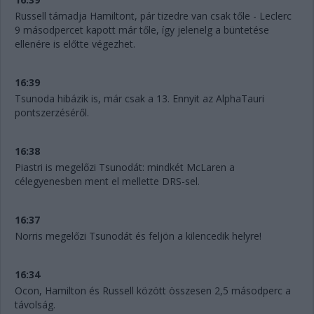
Russell támadja Hamiltont, pár tizedre van csak tőle - Leclerc
9 másodpercet kapott már tőle, így jelenelg a büntetése
ellenére is előtte végezhet.
16:39
Tsunoda hibázik is, már csak a 13. Ennyit az AlphaTauri
pontszerzéséről.
16:38
Piastri is megelőzi Tsunodát: mindkét McLaren a
célegyenesben ment el mellette DRS-sel.
16:37
Norris megelőzi Tsunodát és feljön a kilencedik helyre!
16:34
Ocon, Hamilton és Russell között összesen 2,5 másodperc a
távolság.