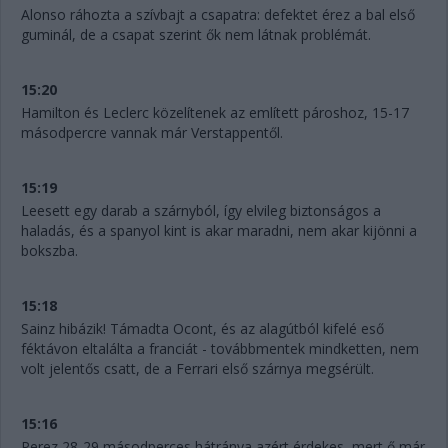
Alonso ráhozta a szívbajt a csapatra: defektet érez a bal első
guminál, de a csapat szerint ők nem látnak problémát.
15:20
Hamilton és Leclerc közelítenek az említett pároshoz, 15-17
másodpercre vannak már Verstappentől.
15:19
Leesett egy darab a szárnyból, így elvileg biztonságos a
haladás, és a spanyol kint is akar maradni, nem akar kijönni a
bokszba.
15:18
Sainz hibázik! Támadta Ocont, és az alagútból kifelé eső
féktávon eltalálta a franciát - továbbmentek mindketten, nem
volt jelentős csatt, de a Ferrari első szárnya megsérült.
15:16
Perez 28-29 másodperces hátránya azért érdekes, mert ő már