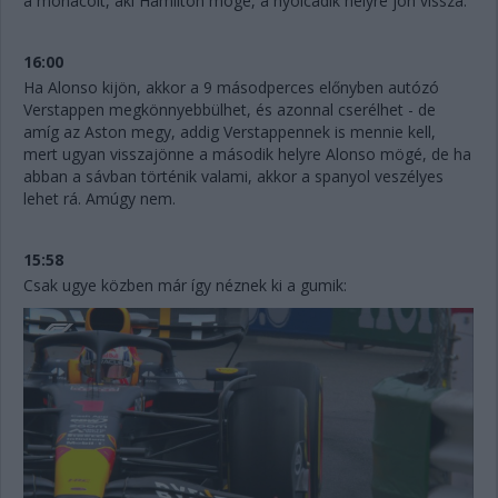
a monacóit, aki Hamilton mögé, a nyolcadik helyre jön vissza.
16:00
Ha Alonso kijön, akkor a 9 másodperces előnyben autózó
Verstappen megkönnyebbülhet, és azonnal cserélhet - de
amíg az Aston megy, addig Verstappennek is mennie kell,
mert ugyan visszajönne a második helyre Alonso mögé, de ha
abban a sávban történik valami, akkor a spanyol veszélyes
lehet rá. Amúgy nem.
15:58
Csak ugye közben már így néznek ki a gumik: