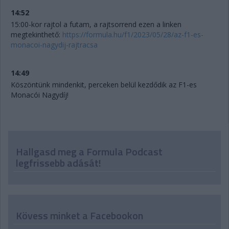
14:52
15:00-kor rajtol a futam, a rajtsorrend ezen a linken
megtekinthető:
https://formula.hu/f1/2023/05/28/az-f1-es-
monacoi-nagydij-rajtracsa
14:49
Köszöntünk mindenkit, perceken belül kezdődik az F1-es
Monacói Nagydíj!
Hallgasd meg a Formula Podcast
legfrissebb adását!
Kövess minket a Facebookon