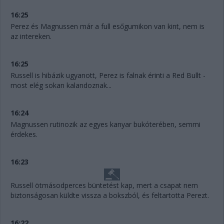
16:25
Perez és Magnussen már a full esőgumikon van kint, nem is
az intereken.
16:25
Russell is hibázik ugyanott, Perez is falnak érinti a Red Bullt -
most elég sokan kalandoznak...
16:24
Magnussen rutinozik az egyes kanyar bukóterében, semmi
érdekes.
16:23
Russell ötmásodperces büntetést kap, mert a csapat nem
biztonságosan küldte vissza a bokszból, és feltartotta Perezt.
16:22