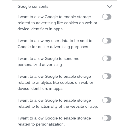
Van esély valami kis esőcsepegésre, de semmi komolyra - 27
Google consents
körön vagyunk túl a 78-ból.
I want to allow Google to enable storage
related to advertising like cookies on web or
15:35
device identifiers in apps.
A gumikopás állítólag nagyobb, mitn ahogy a csapatok várták,
akár a közepes, akár a kemény keverékről beszélünk.
I want to allow my user data to be sent to
De előzni úgysem lehet...
Google for online advertising purposes.
I want to allow Google to send me
15:30
personalized advertising.
Az azért egyértelmű, hogy Ocon feltartja a Ferrarikat és
Hamiltont, akik egymás mögött autózgatnak tizedekre, míg
I want to allow Google to enable storage
Ocon őrzi a harmadik helyet.
related to analytics like cookies on web or
device identifiers in apps.
15:26
I want to allow Google to enable storage
Nocsak, előzés: Magnussen bevetődött Sargeant mellé, és
related to functionality of the website or app.
megelőzi!
Sőt, a kör végén Stroll is megteszi ezt, majd ezt kihasználva
I want to allow Google to enable storage
Perez is elmegy a Williams mellett.
related to personalization.