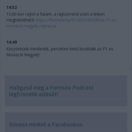
14:52
15:00-kor rajtol a futam, a rajtsorrend ezen a linken
megtekinthető:
https://formula.hu/f1/2023/05/28/az-f1-es-
monacoi-nagydij-rajtracsa
14:49
Köszöntünk mindenkit, perceken belül kezdődik az F1-es
Monacói Nagydíj!
Hallgasd meg a Formula Podcast
legfrissebb adását!
Kövess minket a Facebookon