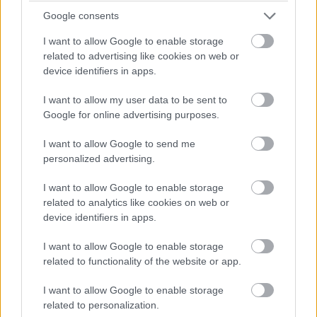
Van esély valami kis esőcsepegésre, de semmi komolyra - 27
Google consents
körön vagyunk túl a 78-ból.
I want to allow Google to enable storage
related to advertising like cookies on web or
15:35
device identifiers in apps.
A gumikopás állítólag nagyobb, mitn ahogy a csapatok várták,
akár a közepes, akár a kemény keverékről beszélünk.
I want to allow my user data to be sent to
De előzni úgysem lehet...
Google for online advertising purposes.
I want to allow Google to send me
15:30
personalized advertising.
Az azért egyértelmű, hogy Ocon feltartja a Ferrarikat és
Hamiltont, akik egymás mögött autózgatnak tizedekre, míg
I want to allow Google to enable storage
Ocon őrzi a harmadik helyet.
related to analytics like cookies on web or
device identifiers in apps.
15:26
I want to allow Google to enable storage
Nocsak, előzés: Magnussen bevetődött Sargeant mellé, és
related to functionality of the website or app.
megelőzi!
Sőt, a kör végén Stroll is megteszi ezt, majd ezt kihasználva
I want to allow Google to enable storage
Perez is elmegy a Williams mellett.
related to personalization.