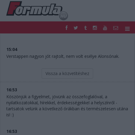
F1
PARC FERMÉ
FORMULA
MOTOR
15:04
NEMZETKÖZI
HAZAI
Verstappen nagyon jót rajtolt, nem volt esélye Alonsónak.
RETRO
EGYÉB
PODCAST
SHOP
Vissza a közvetítéshez
LIVE
TIPPJÁTÉK
DIGITÁLIS MAGAZIN
PONTÁLLÁSOK
16:53
VERSENYNAPTÁRAK
Köszönjük a figyelmet, jövünk az összefoglalóval, a
nyilatkozatokkal, hírekkel, érdekességekkel a helyszínről -
tartsatok velünk a következő órákban és természetesen utána
is! :)
16:53