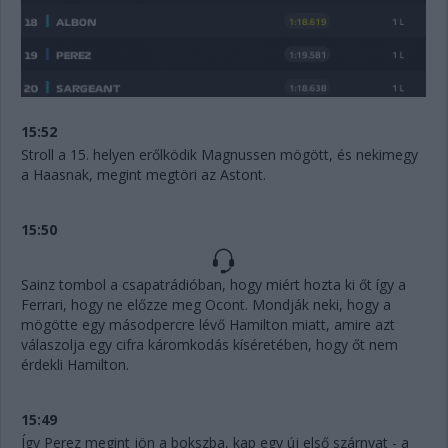
15:52
Stroll a 15. helyen erőlködik Magnussen mögött, és nekimegy
a Haasnak, megint megtöri az Astont.
15:50
Sainz tombol a csapatrádióban, hogy miért hozta ki őt így a
Ferrari, hogy ne előzze meg Ocont. Mondják neki, hogy a
mögötte egy másodpercre lévő Hamilton miatt, amire azt
válaszolja egy cifra káromkodás kíséretében, hogy őt nem
érdekli Hamilton.
15:49
Így Perez megint jön a bokszba, kap egy új első szárnyat - a