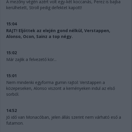
A mezőny végén azért volt egy-két koccanás, Perez is bajba
kerülhetett, Stroll pedig defektet kapott!
15:04
RAJT! Eljöttek az elején gond nélkül, Verstappen,
Alonso, Ocon, Sainz a top négy.
15:02
Már zajlik a felvezető kör...
15:01
Nem mindenki egyforma gumin rajtol: Verstappen a
közepeseken, Alonso viszont a keményeken indul az első
sorból.
14:52
Jó idő van Monacóban, jelen állás szerint nem várható eső a
futamon.