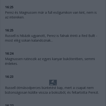
16:25
Perez és Magnussen már a full esőgumikon van kint, nem is
az intereken.
16:25
Russell is hibázik ugyanott, Perez is falnak érinti a Red Bullt -
most elég sokan kalandoznak...
16:24
Magnussen rutinozik az egyes kanyar bukóterében, semmi
érdekes.
16:23
Russell ötmásodperces büntetést kap, mert a csapat nem
biztonságosan küldte vissza a bokszból, és feltartotta Perezt.
16:22