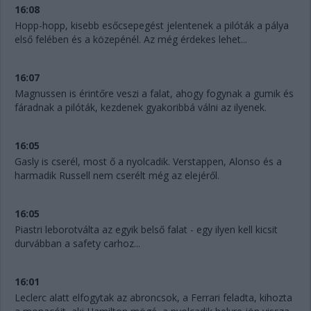
16:08
Hopp-hopp, kisebb esőcsepegést jelentenek a pilóták a pálya
első felében és a közepénél. Az még érdekes lehet...
16:07
Magnussen is érintőre veszi a falat, ahogy fogynak a gumik és
fáradnak a pilóták, kezdenek gyakoribbá válni az ilyenek.
16:05
Gasly is cserél, most ő a nyolcadik. Verstappen, Alonso és a
harmadik Russell nem cserélt még az elejéről.
16:05
Piastri leborotválta az egyik belső falat - egy ilyen kell kicsit
durvábban a safety carhoz...
16:01
Leclerc alatt elfogytak az abroncsok, a Ferrari feladta, kihozta