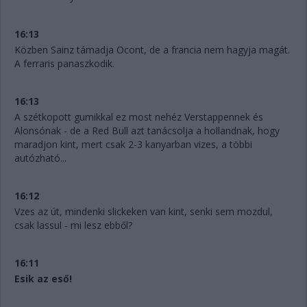
16:13
Közben Sainz támadja Ocont, de a francia nem hagyja magát.
A ferraris panaszkodik.
16:13
A szétkopott gumikkal ez most nehéz Verstappennek és
Alonsónak - de a Red Bull azt tanácsolja a hollandnak, hogy
maradjon kint, mert csak 2-3 kanyarban vizes, a többi
autózható...
16:12
Vzes az út, mindenki slickeken van kint, senki sem mozdul,
csak lassul - mi lesz ebből?
16:11
Esik az eső!