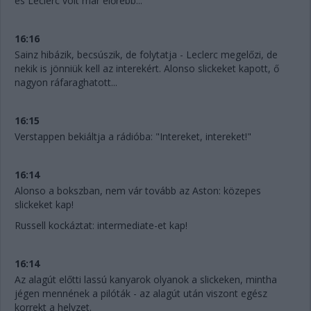
és Leclerc volt már előrébb...
16:16
Sainz hibázik, becsúszik, de folytatja - Leclerc megelőzi, de
nekik is jönniük kell az interekért. Alonso slickeket kapott, ő
nagyon ráfaraghatott...
16:15
Verstappen bekiáltja a rádióba: "Intereket, intereket!"
16:14
Alonso a bokszban, nem vár tovább az Aston: közepes
slickeket kap!
Russell kockáztat: intermediate-et kap!
16:14
Az alagút előtti lassú kanyarok olyanok a slickeken, mintha
jégen mennének a pilóták - az alagút után viszont egész
korrekt a helyzet.