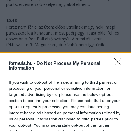
pontszerzésre való esélye nagyjából elment.
15:48
Perez nem fér el az úton: előbb Strollnak megy neki, majd
panaszkodik a kanadaira, most pedig egy Haast öklel fel, és
összetöri a Red Bull első szárnyát. A mexikói szerint
féktesztelte őt Magnussen, de kívülről nem így tűnik...
15:48
formula.hu -
Do Not Process My Personal
Hamilton egy másodpercre megközelítette Sainzot, az új
Information
gumikon ő futotta meg a verseny leggyorsabb körét.
If you wish to opt-out of the sale, sharing to third parties, or
processing of your personal or sensitive information for
15:47
targeted advertising by us, please use the below opt-out
Sainz és a Ferrari nem tudta megcsinálni: megvolt a
section to confirm your selection. Please note that after your
kerékcsere, de Ocon elhúzott a spanyol mellett a
opt-out request is processed you may continue seeing
célegyenesben, és megőrizte a pozícióját.
interest-based ads based on personal information utilized by
us or personal information disclosed to third parties prior to
15:46
your opt-out. You may separately opt-out of the further
Ocon is jön a bokszba, de hibázik az Alpine, lassú a csere, 4,2