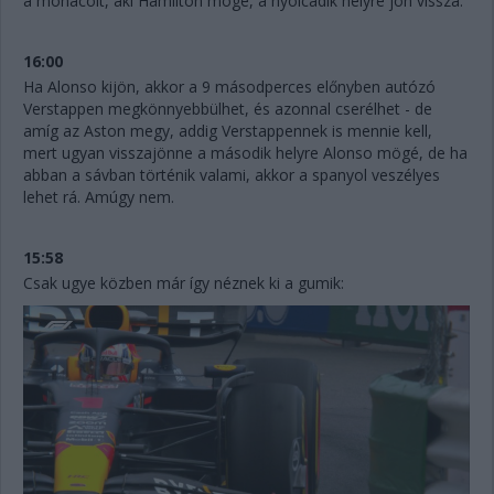
a monacóit, aki Hamilton mögé, a nyolcadik helyre jön vissza.
16:00
Ha Alonso kijön, akkor a 9 másodperces előnyben autózó
Verstappen megkönnyebbülhet, és azonnal cserélhet - de
amíg az Aston megy, addig Verstappennek is mennie kell,
mert ugyan visszajönne a második helyre Alonso mögé, de ha
abban a sávban történik valami, akkor a spanyol veszélyes
lehet rá. Amúgy nem.
15:58
Csak ugye közben már így néznek ki a gumik: