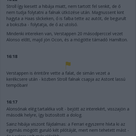
Stroll így kiesett a hibája miatt, nem tartott fel senkit, de ő
nem tudja folytatni a falnak ütközése után. Magnussent kint
hagyta a Haas slickeken, ő is falba tette az autót, de begurult
a bokszba - folytatja, de ő az utolsó.
Mindenki intereken van, Verstappen 20 másodperccel vezet
Alonso előtt, majd jön Ocon, és a mögötte támadó Hamilton.
16:18
Verstappen is érintőre vette a falat, de simán vezet a
kerékcsere után - közben Stroll falnak csapja az Astont lassú
tempóban!
16:17
Alonsónak elég tartaléka volt - bejött az interekért, visszajön a
második helyre, így biztosított a dolog.
Sainz hibája viszont fájdalmas: a Ferrari egyszerre hívta ki az
egymás mögött guruló két pilótáját, mert nem tehetett mást -