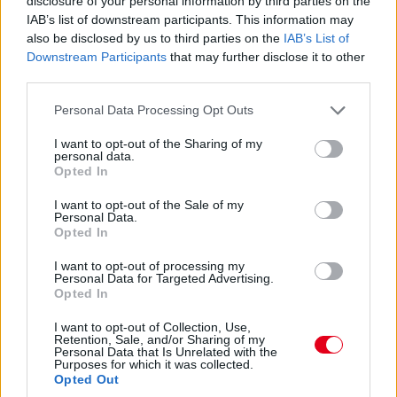
disclosure of your personal information by third parties on the
másodpercig tart - Russell és Hamilton közé, a hetedik helyre
IAB’s list of downstream participants. This information may
jön vissza. Itt az esély Sainz és a Ferrari előtt!
also be disclosed by us to third parties on the
IAB’s List of
Downstream Participants
that may further disclose it to other
third parties.
15:45
Please note that this website/app uses one or more Google
Personal Data Processing Opt Outs
services and may gather and store information including but
Hamilton nyitja meg a bokszkiállások során: most ő a
not limited to your visit or usage behaviour. You may click to
I want to opt-out of the Sharing of my
nyolcadik, 14-15 másodpercre van az előtte haladó Russelltől,
personal data.
grant or deny consent to Google and its third-party tags to
van előtte üres tér, nyomhatja.
Opted In
use your data for below specified purposes in below Google
consent section.
I want to opt-out of the Sale of my
15:41
Personal Data.
Opted In
Verstappen pillanatokon belül lekörözi Perezt.
I want to opt-out of processing my
Personal Data for Targeted Advertising.
15:40
Opted In
Verstappen a bal elsőre panaszkodik, Sainzot majdnem kihívta
kerékcserére a Ferrari, de aztán mégis kint hagyta inkább.
I want to opt-out of Collection, Use,
Retention, Sale, and/or Sharing of my
Zajlik a sakkjátszma a pályapozíciókért.
Personal Data that Is Unrelated with the
Purposes for which it was collected.
Opted Out
15:38