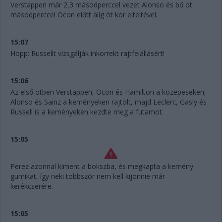
Verstappen már 2,3 másodperccel vezet Alonso és bő öt
másodperccel Ocon előtt alig öt kör elteltével.
15:07
Hopp: Russellt vizsgálják inkorrekt rajtfelállásért!
15:06
Az első ötben Verstappen, Ocon és Hamilton a közepeseken,
Alonso és Sainz a keményeken rajtolt, majd Leclerc, Gasly és
Russell is a keményeken kezdte meg a futamot.
15:05
Perez azonnal kiment a bokszba, és megkapta a kemény
gumikat, így neki többször nem kell kijönnie már
kerékcserére.
15:05