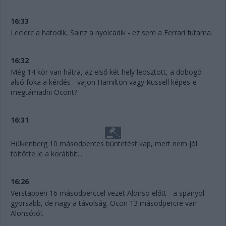
16:33
Leclerc a hatodik, Sainz a nyolcadik - ez sem a Ferrari futama.
16:32
Még 14 kör van hátra, az első két hely leosztott, a dobogó
alsó foka a kérdés - vajon Hamilton vagy Russell képes-e
megtámadni Ocont?
16:31
Hülkenberg 10 másodperces büntetést kap, mert nem jól
töltötte le a korábbit...
16:26
Verstappen 16 másodperccel vezet Alonso előtt - a spanyol
gyorsabb, de nagy a távolság. Ocon 13 másodpercre van
Alonsótól.