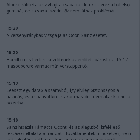
Alonso ráhozta a szívbajt a csapatra: defektet érez a bal első
guminál, de a csapat szerint ők nem látnak problémát.
15:20
A versenyirányítás vizsgálja az Ocon-Sainz esetet.
15:20
Hamilton és Leclerc közelítenek az említett pároshoz, 15-17
másodpercre vannak már Verstappentől.
15:19
Leesett egy darab a szárnyból, így elvileg biztonságos a
haladás, és a spanyol kint is akar maradni, nem akar kijönni a
bokszba.
15:18
Sainz hibázik! Támadta Ocont, és az alagútból kifelé eső
féktávon eltalálta a franciát - továbbmentek mindketten, nem
volt jelentős csatt, de a Ferrari első szárnya megsérült.