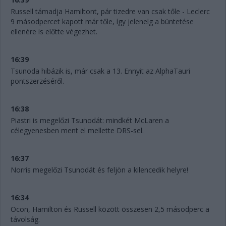
Russell támadja Hamiltont, pár tizedre van csak tőle - Leclerc
9 másodpercet kapott már tőle, így jelenelg a büntetése
ellenére is előtte végezhet.
16:39
Tsunoda hibázik is, már csak a 13. Ennyit az AlphaTauri
pontszerzéséről.
16:38
Piastri is megelőzi Tsunodát: mindkét McLaren a
célegyenesben ment el mellette DRS-sel.
16:37
Norris megelőzi Tsunodát és feljön a kilencedik helyre!
16:34
Ocon, Hamilton és Russell között összesen 2,5 másodperc a
távolság.