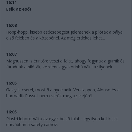
16:11
Esik az eső!
16:08
Hopp-hopp, kisebb esőcsepegést jelentenek a pilóták a pálya
első felében és a közepénél. Az még érdekes lehet...
16:07
Magnussen is érintőre veszi a falat, ahogy fogynak a gumik és
fáradnak a pilóták, kezdenek gyakoribbá válni az ilyenek.
16:05
Gasly is cserél, most ő a nyolcadik. Verstappen, Alonso és a
harmadik Russell nem cserélt még az elejéről.
16:05
Piastri leborotválta az egyik belső falat - egy ilyen kell kicsit
durvábban a safety carhoz...