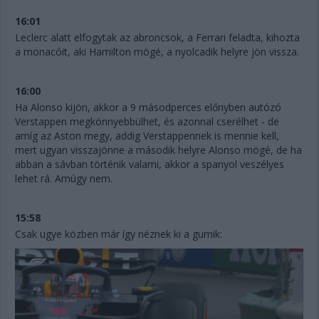
16:01
Leclerc alatt elfogytak az abroncsok, a Ferrari feladta, kihozta
a monacóit, aki Hamilton mögé, a nyolcadik helyre jön vissza.
16:00
Ha Alonso kijön, akkor a 9 másodperces előnyben autózó
Verstappen megkönnyebbülhet, és azonnal cserélhet - de
amíg az Aston megy, addig Verstappennek is mennie kell,
mert ugyan visszajönne a második helyre Alonso mögé, de ha
abban a sávban történik valami, akkor a spanyol veszélyes
lehet rá. Amúgy nem.
15:58
Csak ugye közben már így néznek ki a gumik: