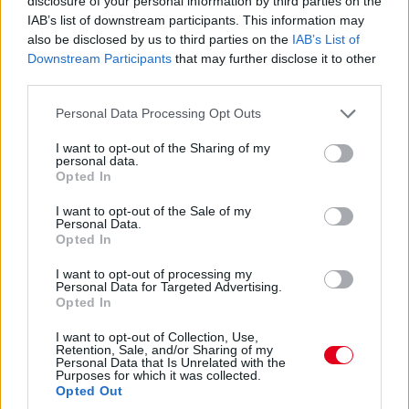
disclosure of your personal information by third parties on the
IAB’s list of downstream participants. This information may
also be disclosed by us to third parties on the
IAB’s List of
15:46
Downstream Participants
that may further disclose it to other
Ocon is jön a bokszba, de hibázik az Alpine, lassú a csere, 4,2
third parties.
másodpercig tart - Russell és Hamilton közé, a hetedik helyre
jön vissza. Itt az esély Sainz és a Ferrari előtt!
Please note that this website/app uses one or more Google
Personal Data Processing Opt Outs
services and may gather and store information including but
not limited to your visit or usage behaviour. You may click to
I want to opt-out of the Sharing of my
15:41
personal data.
grant or deny consent to Google and its third-party tags to
Verstappen pillanatokon belül lekörözi Perezt.
Opted In
use your data for below specified purposes in below Google
consent section.
I want to opt-out of the Sale of my
15:40
Personal Data.
Opted In
Verstappen a bal elsőre panaszkodik, Sainzot majdnem kihívta
kerékcserére a Ferrari, de aztán mégis kint hagyta inkább.
I want to opt-out of processing my
Zajlik a sakkjátszma a pályapozíciókért.
Personal Data for Targeted Advertising.
Opted In
15:38
I want to opt-out of Collection, Use,
Retention, Sale, and/or Sharing of my
Van esély valami kis esőcsepegésre, de semmi komolyra - 27
Personal Data that Is Unrelated with the
körön vagyunk túl a 78-ból.
Purposes for which it was collected.
Opted Out