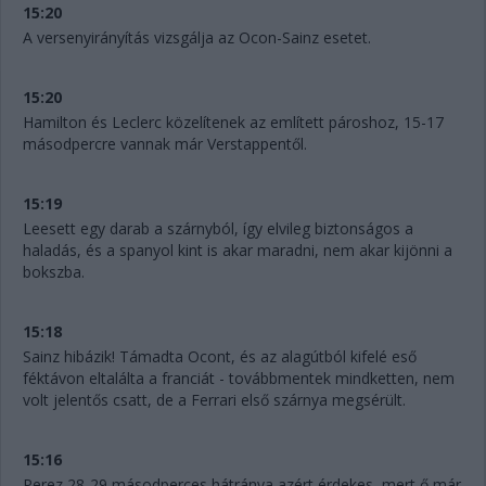
15:20
A versenyirányítás vizsgálja az Ocon-Sainz esetet.
15:20
Hamilton és Leclerc közelítenek az említett pároshoz, 15-17
másodpercre vannak már Verstappentől.
15:19
Leesett egy darab a szárnyból, így elvileg biztonságos a
haladás, és a spanyol kint is akar maradni, nem akar kijönni a
bokszba.
15:18
Sainz hibázik! Támadta Ocont, és az alagútból kifelé eső
féktávon eltalálta a franciát - továbbmentek mindketten, nem
volt jelentős csatt, de a Ferrari első szárnya megsérült.
15:16
Perez 28-29 másodperces hátránya azért érdekes, mert ő már