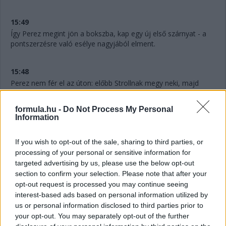
15:49
Így Perez megint jön a bokszba, kap egy új első szárnyat - a
pontszerzésre való esélye nagyjából elment.
15:48
Perez nem fér el az úton: előbb Strollnak megy neki, majd
panaszkodik a kanadaira, most pedig egy Haast öklel fel, és
összetöri a Red Bull első szárnyát. A mexikói szerint
formula.hu -
Do Not Process My Personal
féktesztelte őt Magnussen, de kívülről nem így tűnik...
Information
15:48
If you wish to opt-out of the sale, sharing to third parties, or
Hamilton egy másodpercre megközelítette Sainzot, az új
processing of your personal or sensitive information for
gumikon ő futotta meg a verseny leggyorsabb körét.
targeted advertising by us, please use the below opt-out
section to confirm your selection. Please note that after your
opt-out request is processed you may continue seeing
15:47
interest-based ads based on personal information utilized by
Sainz és a Ferrari nem tudta megcsinálni: megvolt a
us or personal information disclosed to third parties prior to
kerékcsere, de Ocon elhúzott a spanyol mellett a
your opt-out. You may separately opt-out of the further
célegyenesben, és megőrizte a pozícióját.