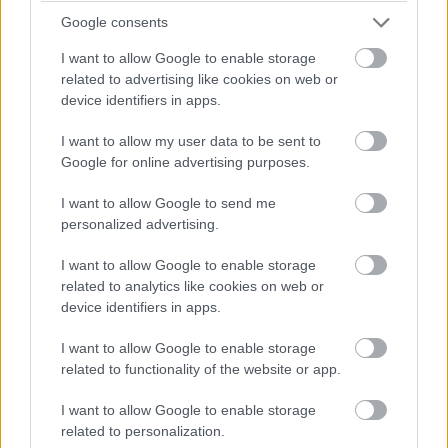
15:35
Google consents
A gumikopás állítólag nagyobb, mitn ahogy a csapatok várták,
akár a közepes, akár a kemény keverékről beszélünk.
I want to allow Google to enable storage
related to advertising like cookies on web or
De előzni úgysem lehet...
device identifiers in apps.
15:30
I want to allow my user data to be sent to
Az azért egyértelmű, hogy Ocon feltartja a Ferrarikat és
Google for online advertising purposes.
Hamiltont, akik egymás mögött autózgatnak tizedekre, míg
Ocon őrzi a harmadik helyet.
I want to allow Google to send me
personalized advertising.
15:26
I want to allow Google to enable storage
Nocsak, előzés: Magnussen bevetődött Sargeant mellé, és
related to analytics like cookies on web or
megelőzi!
device identifiers in apps.
Sőt, a kör végén Stroll is megteszi ezt, majd ezt kihasználva
I want to allow Google to enable storage
Perez is elmegy a Williams mellett.
related to functionality of the website or app.
15:25
I want to allow Google to enable storage
Sainz fekete-fehér zászlót kap a megmozdulásáért, de nincs
related to personalization.