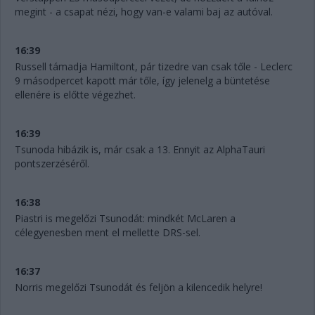
megint - a csapat nézi, hogy van-e valami baj az autóval.
16:39
Russell támadja Hamiltont, pár tizedre van csak tőle - Leclerc
9 másodpercet kapott már tőle, így jelenelg a büntetése
ellenére is előtte végezhet.
16:39
Tsunoda hibázik is, már csak a 13. Ennyit az AlphaTauri
pontszerzéséről.
16:38
Piastri is megelőzi Tsunodát: mindkét McLaren a
célegyenesben ment el mellette DRS-sel.
16:37
Norris megelőzi Tsunodát és feljön a kilencedik helyre!