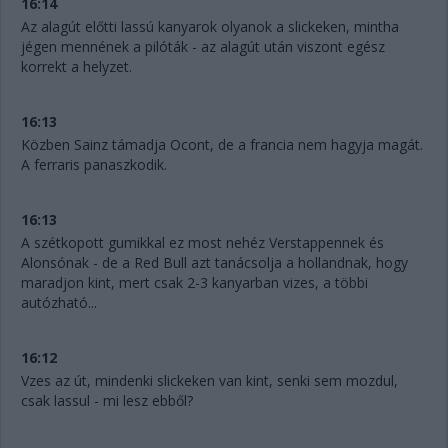
16:14
Az alagút előtti lassú kanyarok olyanok a slickeken, mintha
jégen mennének a pilóták - az alagút után viszont egész
korrekt a helyzet.
16:13
Közben Sainz támadja Ocont, de a francia nem hagyja magát.
A ferraris panaszkodik.
16:13
A szétkopott gumikkal ez most nehéz Verstappennek és
Alonsónak - de a Red Bull azt tanácsolja a hollandnak, hogy
maradjon kint, mert csak 2-3 kanyarban vizes, a többi
autózható...
16:12
Vzes az út, mindenki slickeken van kint, senki sem mozdul,
csak lassul - mi lesz ebből?