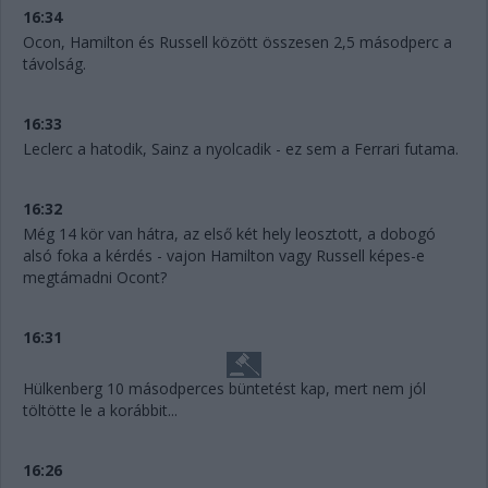
16:34
Ocon, Hamilton és Russell között összesen 2,5 másodperc a
távolság.
16:33
Leclerc a hatodik, Sainz a nyolcadik - ez sem a Ferrari futama.
16:32
Még 14 kör van hátra, az első két hely leosztott, a dobogó
alsó foka a kérdés - vajon Hamilton vagy Russell képes-e
megtámadni Ocont?
16:31
Hülkenberg 10 másodperces büntetést kap, mert nem jól
töltötte le a korábbit...
16:26