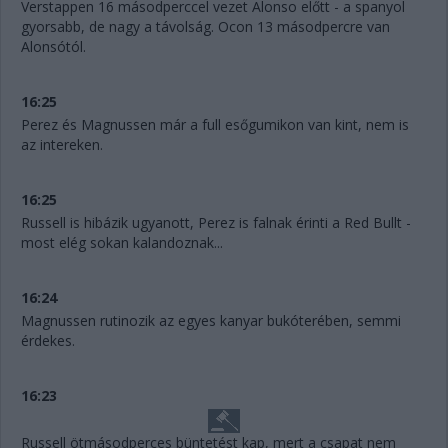
Verstappen 16 másodperccel vezet Alonso előtt - a spanyol
gyorsabb, de nagy a távolság. Ocon 13 másodpercre van
Alonsótól.
16:25
Perez és Magnussen már a full esőgumikon van kint, nem is
az intereken.
16:25
Russell is hibázik ugyanott, Perez is falnak érinti a Red Bullt -
most elég sokan kalandoznak...
16:24
Magnussen rutinozik az egyes kanyar bukóterében, semmi
érdekes.
16:23
Russell ötmásodperces büntetést kap, mert a csapat nem