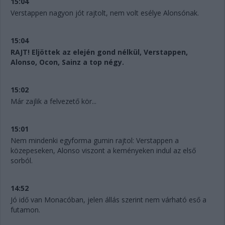
15:04
Verstappen nagyon jót rajtolt, nem volt esélye Alonsónak.
15:04
RAJT! Eljöttek az elején gond nélkül, Verstappen,
Alonso, Ocon, Sainz a top négy.
15:02
Már zajlik a felvezető kör...
15:01
Nem mindenki egyforma gumin rajtol: Verstappen a
közepeseken, Alonso viszont a keményeken indul az első
sorból.
14:52
Jó idő van Monacóban, jelen állás szerint nem várható eső a
futamon.