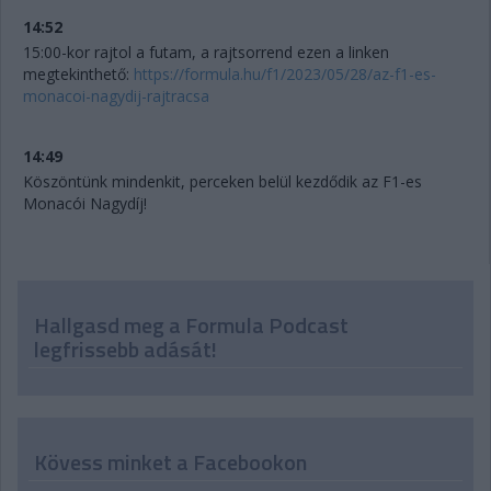
14:52
15:00-kor rajtol a futam, a rajtsorrend ezen a linken
megtekinthető:
https://formula.hu/f1/2023/05/28/az-f1-es-
monacoi-nagydij-rajtracsa
14:49
Köszöntünk mindenkit, perceken belül kezdődik az F1-es
Monacói Nagydíj!
Hallgasd meg a Formula Podcast
legfrissebb adását!
Kövess minket a Facebookon