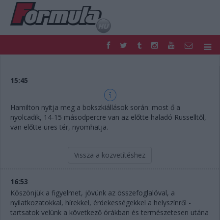
F1
PARC FERMÉ
FORMULA
MOTOR
15:45
NEMZETKÖZI
HAZAI
RETRO
EGYÉB
Hamilton nyitja meg a bokszkiállások során: most ő a
PODCAST
SHOP
nyolcadik, 14-15 másodpercre van az előtte haladó Russelltől,
LIVE
TIPPJÁTÉK
van előtte üres tér, nyomhatja.
DIGITÁLIS MAGAZIN
PONTÁLLÁSOK
VERSENYNAPTÁRAK
Vissza a közvetítéshez
16:53
Köszönjük a figyelmet, jövünk az összefoglalóval, a
nyilatkozatokkal, hírekkel, érdekességekkel a helyszínről -
tartsatok velünk a következő órákban és természetesen utána