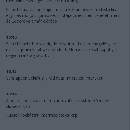
második helyre, így biztosított a dolog.
Sainz hibája viszont fájdalmas: a Ferrari egyszerre hívta ki az
egymás mögött guruló két pilótáját, mert nem tehetett mást -
és Leclerc volt már előrébb...
16:16
Sainz hibázik, becsúszik, de folytatja - Leclerc megelőzi, de
nekik is jönniük kell az interekért. Alonso slickeket kapott, ő
nagyon ráfaraghatott...
16:15
Verstappen bekiáltja a rádióba: "Intereket, intereket!"
16:14
Alonso a bokszban, nem vár tovább az Aston: közepes
slickeket kap!
Russell kockáztat: intermediate-et kap!