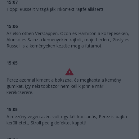
15:07
Hopp: Russellt vizsgálják inkorrekt rajtfelállásért!
15:06
Az első ötben Verstappen, Ocon és Hamilton a közepeseken,
Alonso és Sainz a keményeken rajtolt, majd Leclerc, Gasly és
Russell is a keményeken kezdte meg a futamot.
15:05
Perez azonnal kiment a bokszba, és megkapta a kemény
gumikat, így neki többször nem kell kijönnie már
kerékcserére.
15:05
A mezőny végén azért volt egy-két koccanás, Perez is bajba
kerülhetett, Stroll pedig defektet kapott!