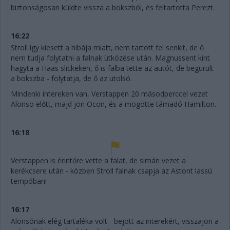
biztonságosan küldte vissza a bokszból, és feltartotta Perezt.
16:22
Stroll így kiesett a hibája miatt, nem tartott fel senkit, de ő
nem tudja folytatni a falnak ütközése után. Magnussent kint
hagyta a Haas slickeken, ő is falba tette az autót, de begurult
a bokszba - folytatja, de ő az utolsó.
Mindenki intereken van, Verstappen 20 másodperccel vezet
Alonso előtt, majd jön Ocon, és a mögötte támadó Hamilton.
16:18
Verstappen is érintőre vette a falat, de simán vezet a
kerékcsere után - közben Stroll falnak csapja az Astont lassú
tempóban!
16:17
Alonsónak elég tartaléka volt - bejött az interekért, visszajön a