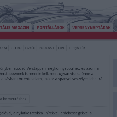
ITÁLIS MAGAZIN
PONTÁLLÁSOK
VERSENYNAPTÁRAK
AZAI
RETRO
EGYÉB
PODCAST
LIVE
TIPPJÁTÉK
előnyben autózó Verstappen megkönnyebbülhet, és azonnal
Verstappennek is mennie kell, mert ugyan visszajönne a
 sávban történik valami, akkor a spanyol veszélyes lehet rá.
 a közvetítéshez
alóval, a nyilatkozatokkal, hírekkel, érdekességekkel a