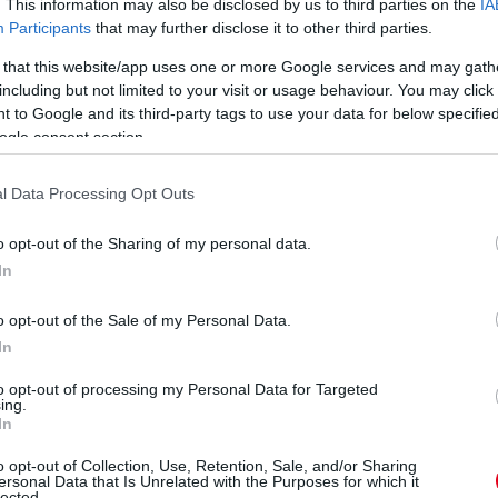
. This information may also be disclosed by us to third parties on the
IA
Participants
that may further disclose it to other third parties.
edik helyre!
 that this website/app uses one or more Google services and may gath
including but not limited to your visit or usage behaviour. You may click 
n 2,5 másodperc a távolság.
 to Google and its third-party tags to use your data for below specifi
ogle consent section.
em a Ferrari futama.
l Data Processing Opt Outs
sztott, a dobogó alsó foka a kérdés - vajon Hamilton vagy
o opt-out of the Sharing of my personal data.
In
ert nem jól töltötte le a korábbit...
o opt-out of the Sale of my Personal Data.
In
előtt - a spanyol gyorsabb, de nagy a távolság. Ocon 13
to opt-out of processing my Personal Data for Targeted
ing.
In
van kint, nem is az intereken.
o opt-out of Collection, Use, Retention, Sale, and/or Sharing
ersonal Data that Is Unrelated with the Purposes for which it
lected.