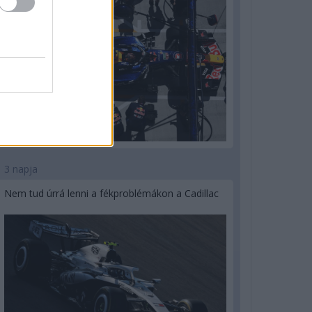
3 napja
Nem tud úrrá lenni a fékproblémákon a Cadillac