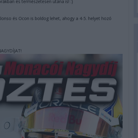
 órákban és természetesen utána is! :)
onso és Ocon is boldog lehet, ahogy a 4-5. helyet hozó
AGYDÍJAT!