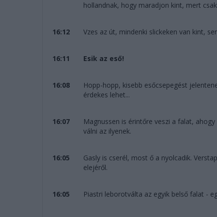
hollandnak, hogy maradjon kint, mert csak 
16:12
Vzes az út, mindenki slickeken van kint, se
16:11
Esik az eső!
16:08
Hopp-hopp, kisebb esőcsepegést jelentenek
érdekes lehet...
16:07
Magnussen is érintőre veszi a falat, ahog
válni az ilyenek.
16:05
Gasly is cserél, most ő a nyolcadik. Verst
elejéről.
16:05
Piastri leborotválta az egyik belső falat - eg