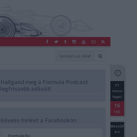
Hallgasd meg a Formula Podcast
F1
legfrissebb adását!
Holland
Nagydíj
16
nap
Kövess minket a Facebookon
MotoGP
Brit
Formula.hu