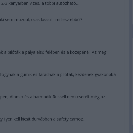
2-3 kanyarban vizes, a többi autózható...
nki sem mozdul, csak lassul - mi lesz ebből?
 a pilóták a pálya első felében és a közepénél. Az még
y fogynak a gumik és fáradnak a pilóták, kezdenek gyakoribbá
appen, Alonso és a harmadik Russell nem cserélt még az
y ilyen kell kicsit durvábban a safety carhoz...