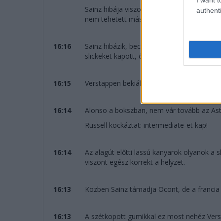
Sainz hibája viszont fájdalmas: a Ferrari e
authenti
nem tehetett mást - és Leclerc volt már elő
16:16
Sainz hibázik, becsúszik, de folytatja - Lecl
slickeket kapott, ő nagyon ráfaraghatott...
16:15
Verstappen bekiáltja a rádióba: "Intereket, 
16:14
Alonso a bokszban, nem vár tovább az Asto
Russell kockáztat: intermediate-et kap!
16:14
Az alagút előtti lassú kanyarok olyanok a 
viszont egész korrekt a helyzet.
16:13
Közben Sainz támadja Ocont, de a francia 
16:13
A szétkopott gumikkal ez most nehéz Vers