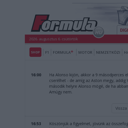
DIG
2026. augusztus 6. csütörtök
SHOP
F1
FORMULA
MOTOR
NEMZETKÖZI
H
16:00
Ha Alonso kijön, akkor a 9 másodperces 
cserélhet - de amíg az Aston megy, addig 
második helyre Alonso mögé, de ha abban a
Amúgy nem.
Vissza
16:53
Köszönjük a figyelmet, jövünk az összefogl