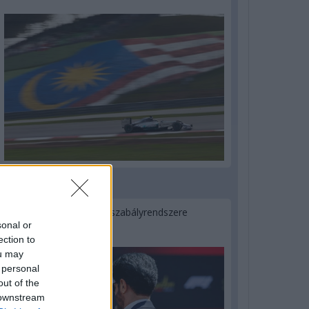
2 napja
Ilyen lehet a jövő F1-es szabályrendszere
sonal or
Domenicali szerint
ection to
ou may
 personal
out of the
 downstream