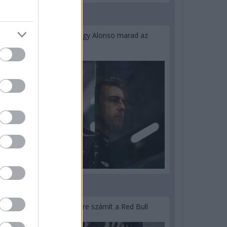
2 napja
Newey biztos benne, hogy Alonso marad az
Aston Martinnál
3 napja
Lassuló fejlesztési ütemre számít a Red Bull