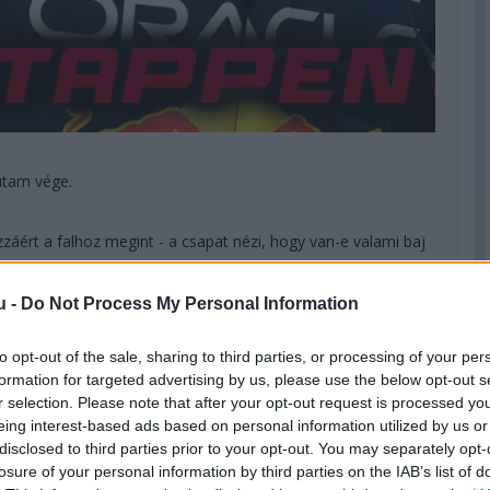
futam vége.
áért a falhoz megint - a csapat nézi, hogy van-e valami baj
u -
Do Not Process My Personal Information
 csak tőle - Leclerc 9 másodpercet kapott már tőle, így
ezhet.
to opt-out of the sale, sharing to third parties, or processing of your per
formation for targeted advertising by us, please use the below opt-out s
r selection. Please note that after your opt-out request is processed y
az AlphaTauri pontszerzéséről.
eing interest-based ads based on personal information utilized by us or
disclosed to third parties prior to your opt-out. You may separately opt-
Laren a célegyenesben ment el mellette DRS-sel.
losure of your personal information by third parties on the IAB’s list of