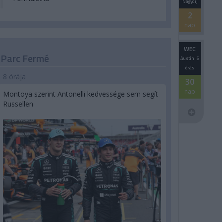
Nagydíj
2
nap
WEC
Parc Fermé
Austini 6
órás
8 órája
30
nap
Montoya szerint Antonelli kedvessége sem segít
Russellen