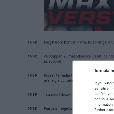
16:48
Még három kör van hátra, lecsordogál a 
16:42
Verstappen 25 másodperccel vezet, de hozz
az autóval.
formula.h
16:39
Russell támadja Hamiltont, pár tizedre van
jelenelg a büntetése ellenére is előtte vég
If you wish 
sensitive in
confirm you
16:39
Tsunoda hibázik is, már csak a 13. Ennyit 
continue se
information 
16:38
Piastri is megelőzi Tsunodát: mindkét Mc
further disc