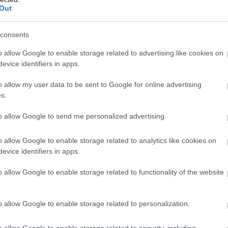
Out
 érinti a Red Bullt - most elég sokan kalandoznak...
consents
óterében, semmi érdekes.
o allow Google to enable storage related to advertising like cookies on
evice identifiers in apps.
t a csapat nem biztonságosan küldte vissza a bokszból, és
o allow my user data to be sent to Google for online advertising
s.
tt fel senkit, de ő nem tudja folytatni a falnak ütközése után.
to allow Google to send me personalized advertising.
is falba tette az autót, de begurult a bokszba - folytatja, de
o allow Google to enable storage related to analytics like cookies on
sodperccel vezet Alonso előtt, majd jön Ocon, és a mögötte
evice identifiers in apps.
o allow Google to enable storage related to functionality of the website
mán vezet a kerékcsere után - közben Stroll falnak csapja az
o allow Google to enable storage related to personalization.
terekért, visszajön a második helyre, így biztosított a dolog.
o allow Google to enable storage related to security, including