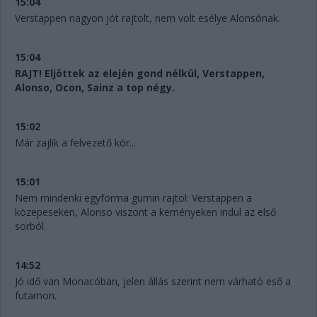
15:04
Verstappen nagyon jót rajtolt, nem volt esélye Alonsónak.
15:04
RAJT! Eljöttek az elején gond nélkül, Verstappen,
Alonso, Ocon, Sainz a top négy.
15:02
Már zajlik a felvezető kör...
15:01
Nem mindenki egyforma gumin rajtol: Verstappen a
közepeseken, Alonso viszont a keményeken indul az első
sorból.
14:52
Jó idő van Monacóban, jelen állás szerint nem várható eső a
futamon.