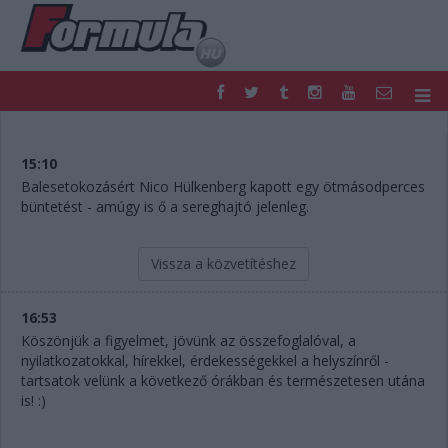
F1
PARC FERMÉ
FORMULA
MOTOR
15:10
NEMZETKÖZI
HAZAI
Balesetokozásért Nico Hülkenberg kapott egy ötmásodperces
büntetést - amúgy is ő a sereghajtó jelenleg.
RETRO
EGYÉB
PODCAST
SHOP
LIVE
TIPPJÁTÉK
Vissza a közvetítéshez
DIGITÁLIS MAGAZIN
PONTÁLLÁSOK
VERSENYNAPTÁRAK
16:53
Köszönjük a figyelmet, jövünk az összefoglalóval, a
nyilatkozatokkal, hírekkel, érdekességekkel a helyszínről -
tartsatok velünk a következő órákban és természetesen utána
is! :)