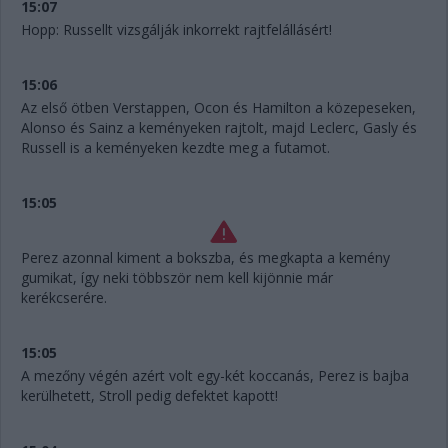
15:07
Hopp: Russellt vizsgálják inkorrekt rajtfelállásért!
15:06
Az első ötben Verstappen, Ocon és Hamilton a közepeseken,
Alonso és Sainz a keményeken rajtolt, majd Leclerc, Gasly és
Russell is a keményeken kezdte meg a futamot.
15:05
Perez azonnal kiment a bokszba, és megkapta a kemény
gumikat, így neki többször nem kell kijönnie már
kerékcserére.
15:05
A mezőny végén azért volt egy-két koccanás, Perez is bajba
kerülhetett, Stroll pedig defektet kapott!