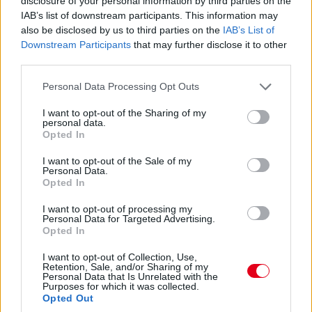
disclosure of your personal information by third parties on the
Ocon is jön a bokszba, de hibázik az Alpine, lassú a csere, 4,2
IAB’s list of downstream participants. This information may
másodpercig tart - Russell és Hamilton közé, a hetedik helyre
also be disclosed by us to third parties on the
IAB’s List of
jön vissza. Itt az esély Sainz és a Ferrari előtt!
Downstream Participants
that may further disclose it to other
third parties.
15:45
Please note that this website/app uses one or more Google
Personal Data Processing Opt Outs
services and may gather and store information including but
not limited to your visit or usage behaviour. You may click to
I want to opt-out of the Sharing of my
Hamilton nyitja meg a bokszkiállások során: most ő a
personal data.
grant or deny consent to Google and its third-party tags to
nyolcadik, 14-15 másodpercre van az előtte haladó Russelltől,
Opted In
use your data for below specified purposes in below Google
van előtte üres tér, nyomhatja.
consent section.
I want to opt-out of the Sale of my
Personal Data.
Opted In
15:41
Verstappen pillanatokon belül lekörözi Perezt.
I want to opt-out of processing my
Personal Data for Targeted Advertising.
Opted In
15:40
Verstappen a bal elsőre panaszkodik, Sainzot majdnem kihívta
I want to opt-out of Collection, Use,
Retention, Sale, and/or Sharing of my
kerékcserére a Ferrari, de aztán mégis kint hagyta inkább.
Personal Data that Is Unrelated with the
Zajlik a sakkjátszma a pályapozíciókért.
Purposes for which it was collected.
Opted Out