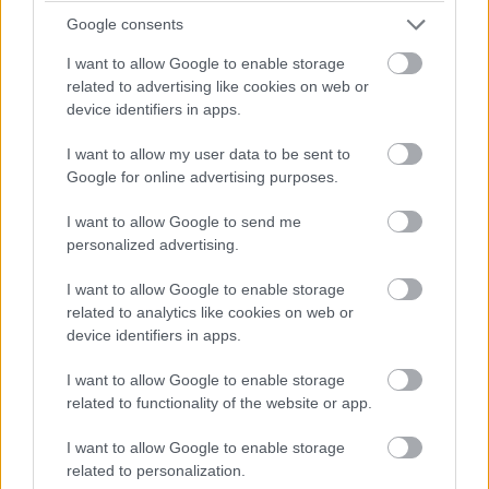
15:38
Google consents
Van esély valami kis esőcsepegésre, de semmi komolyra - 27
körön vagyunk túl a 78-ból.
I want to allow Google to enable storage
related to advertising like cookies on web or
device identifiers in apps.
15:35
A gumikopás állítólag nagyobb, mitn ahogy a csapatok várták,
I want to allow my user data to be sent to
akár a közepes, akár a kemény keverékről beszélünk.
Google for online advertising purposes.
De előzni úgysem lehet...
I want to allow Google to send me
personalized advertising.
15:30
Az azért egyértelmű, hogy Ocon feltartja a Ferrarikat és
I want to allow Google to enable storage
Hamiltont, akik egymás mögött autózgatnak tizedekre, míg
related to analytics like cookies on web or
Ocon őrzi a harmadik helyet.
device identifiers in apps.
I want to allow Google to enable storage
15:26
related to functionality of the website or app.
Nocsak, előzés: Magnussen bevetődött Sargeant mellé, és
megelőzi!
I want to allow Google to enable storage
Sőt, a kör végén Stroll is megteszi ezt, majd ezt kihasználva
related to personalization.