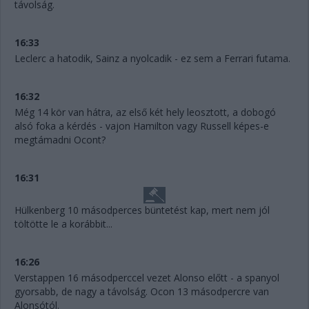
távolság.
16:33
Leclerc a hatodik, Sainz a nyolcadik - ez sem a Ferrari futama.
16:32
Még 14 kör van hátra, az első két hely leosztott, a dobogó
alsó foka a kérdés - vajon Hamilton vagy Russell képes-e
megtámadni Ocont?
16:31
Hülkenberg 10 másodperces büntetést kap, mert nem jól
töltötte le a korábbit...
16:26
Verstappen 16 másodperccel vezet Alonso előtt - a spanyol
gyorsabb, de nagy a távolság. Ocon 13 másodpercre van
Alonsótól.