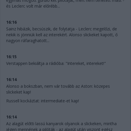
egymás mögött guruló két pilótáját, mert nem tehetett mást -
és Leclerc volt már előrébb...
16:16
Sainz hibázik, becsúszik, de folytatja - Leclerc megelőzi, de
nekik is jönniük kell az interekért. Alonso slickeket kapott, ő
nagyon ráfaraghatott...
16:15
Verstappen bekiáltja a rádióba: "Intereket, intereket!"
16:14
Alonso a bokszban, nem vár tovább az Aston: közepes
slickeket kap!
Russell kockáztat: intermediate-et kap!
16:14
Az alagút előtti lassú kanyarok olyanok a slickeken, mintha
jégen mennének a pilóták - az alagút után viszont egész