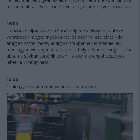
Leclerc alatt elfogytak az abroncsok, a Ferrari feladta, kihozta
a monacóit, aki Hamilton mögé, a nyolcadik helyre jön vissza.
16:00
Ha Alonso kijön, akkor a 9 másodperces előnyben autózó
Verstappen megkönnyebbülhet, és azonnal cserélhet - de
amíg az Aston megy, addig Verstappennek is mennie kell,
mert ugyan visszajönne a második helyre Alonso mögé, de ha
abban a sávban történik valami, akkor a spanyol veszélyes
lehet rá. Amúgy nem.
15:58
Csak ugye közben már így néznek ki a gumik: