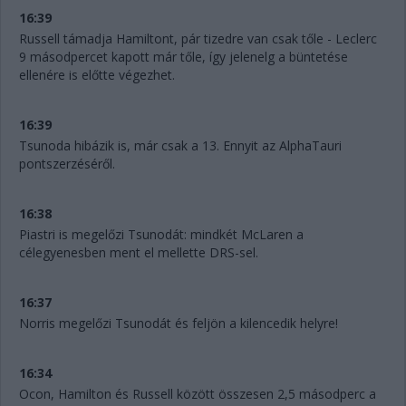
16:39
Russell támadja Hamiltont, pár tizedre van csak tőle - Leclerc
9 másodpercet kapott már tőle, így jelenelg a büntetése
ellenére is előtte végezhet.
16:39
Tsunoda hibázik is, már csak a 13. Ennyit az AlphaTauri
pontszerzéséről.
16:38
Piastri is megelőzi Tsunodát: mindkét McLaren a
célegyenesben ment el mellette DRS-sel.
16:37
Norris megelőzi Tsunodát és feljön a kilencedik helyre!
16:34
Ocon, Hamilton és Russell között összesen 2,5 másodperc a