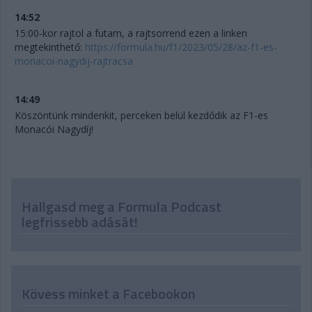
14:52
15:00-kor rajtol a futam, a rajtsorrend ezen a linken
megtekinthető:
https://formula.hu/f1/2023/05/28/az-f1-es-
monacoi-nagydij-rajtracsa
14:49
Köszöntünk mindenkit, perceken belül kezdődik az F1-es
Monacói Nagydíj!
Hallgasd meg a Formula Podcast
legfrissebb adását!
Kövess minket a Facebookon