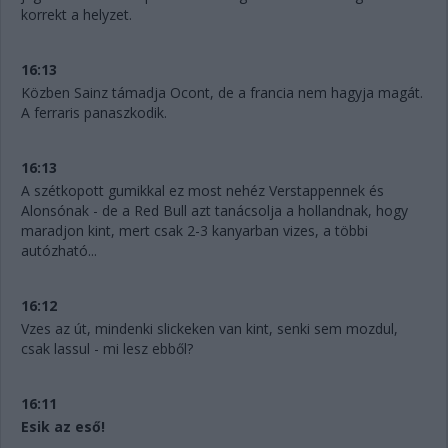
korrekt a helyzet.
16:13
Közben Sainz támadja Ocont, de a francia nem hagyja magát.
A ferraris panaszkodik.
16:13
A szétkopott gumikkal ez most nehéz Verstappennek és
Alonsónak - de a Red Bull azt tanácsolja a hollandnak, hogy
maradjon kint, mert csak 2-3 kanyarban vizes, a többi
autózható...
16:12
Vzes az út, mindenki slickeken van kint, senki sem mozdul,
csak lassul - mi lesz ebből?
16:11
Esik az eső!