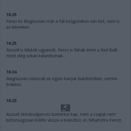
16:25
Perez és Magnussen már a full esőgumikon van kint, nem is
az intereken.
16:25
Russell is hibázik ugyanott, Perez is falnak érinti a Red Bullt -
most elég sokan kalandoznak...
16:24
Magnussen rutinozik az egyes kanyar bukóterében, semmi
érdekes.
16:23
Russell ötmásodperces büntetést kap, mert a csapat nem
biztonságosan küldte vissza a bokszból, és feltartotta Perezt.