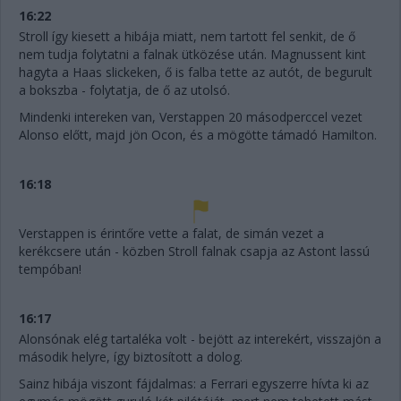
16:22
Stroll így kiesett a hibája miatt, nem tartott fel senkit, de ő
nem tudja folytatni a falnak ütközése után. Magnussent kint
hagyta a Haas slickeken, ő is falba tette az autót, de begurult
a bokszba - folytatja, de ő az utolsó.
Mindenki intereken van, Verstappen 20 másodperccel vezet
Alonso előtt, majd jön Ocon, és a mögötte támadó Hamilton.
16:18
Verstappen is érintőre vette a falat, de simán vezet a
kerékcsere után - közben Stroll falnak csapja az Astont lassú
tempóban!
16:17
Alonsónak elég tartaléka volt - bejött az interekért, visszajön a
második helyre, így biztosított a dolog.
Sainz hibája viszont fájdalmas: a Ferrari egyszerre hívta ki az