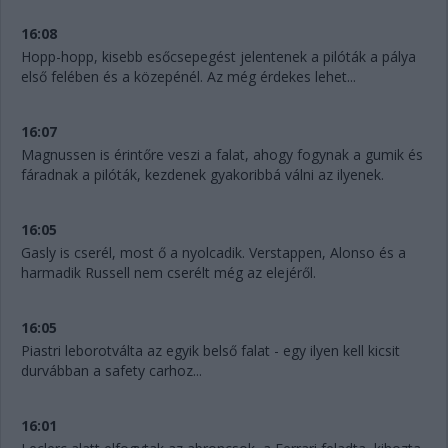
16:08
Hopp-hopp, kisebb esőcsepegést jelentenek a pilóták a pálya
első felében és a közepénél. Az még érdekes lehet...
16:07
Magnussen is érintőre veszi a falat, ahogy fogynak a gumik és
fáradnak a pilóták, kezdenek gyakoribbá válni az ilyenek.
16:05
Gasly is cserél, most ő a nyolcadik. Verstappen, Alonso és a
harmadik Russell nem cserélt még az elejéről.
16:05
Piastri leborotválta az egyik belső falat - egy ilyen kell kicsit
durvábban a safety carhoz...
16:01