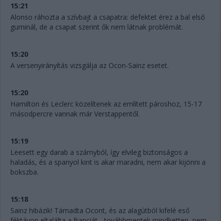
15:21
Alonso ráhozta a szívbajt a csapatra: defektet érez a bal első
guminál, de a csapat szerint ők nem látnak problémát.
15:20
A versenyirányítás vizsgálja az Ocon-Sainz esetet.
15:20
Hamilton és Leclerc közelítenek az említett pároshoz, 15-17
másodpercre vannak már Verstappentől.
15:19
Leesett egy darab a szárnyból, így elvileg biztonságos a
haladás, és a spanyol kint is akar maradni, nem akar kijönni a
bokszba.
15:18
Sainz hibázik! Támadta Ocont, és az alagútból kifelé eső
féktávon eltalálta a franciát - továbbmentek mindketten, nem