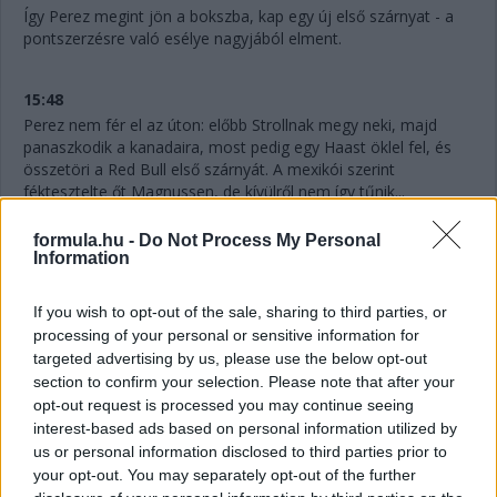
Így Perez megint jön a bokszba, kap egy új első szárnyat - a
pontszerzésre való esélye nagyjából elment.
15:48
Perez nem fér el az úton: előbb Strollnak megy neki, majd
panaszkodik a kanadaira, most pedig egy Haast öklel fel, és
összetöri a Red Bull első szárnyát. A mexikói szerint
féktesztelte őt Magnussen, de kívülről nem így tűnik...
formula.hu -
Do Not Process My Personal
15:48
Information
Hamilton egy másodpercre megközelítette Sainzot, az új
gumikon ő futotta meg a verseny leggyorsabb körét.
If you wish to opt-out of the sale, sharing to third parties, or
processing of your personal or sensitive information for
targeted advertising by us, please use the below opt-out
15:47
section to confirm your selection. Please note that after your
Sainz és a Ferrari nem tudta megcsinálni: megvolt a
opt-out request is processed you may continue seeing
kerékcsere, de Ocon elhúzott a spanyol mellett a
interest-based ads based on personal information utilized by
célegyenesben, és megőrizte a pozícióját.
us or personal information disclosed to third parties prior to
your opt-out. You may separately opt-out of the further
15:46