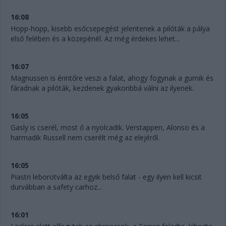
16:08
Hopp-hopp, kisebb esőcsepegést jelentenek a pilóták a pálya
első felében és a közepénél. Az még érdekes lehet...
16:07
Magnussen is érintőre veszi a falat, ahogy fogynak a gumik és
fáradnak a pilóták, kezdenek gyakoribbá válni az ilyenek.
16:05
Gasly is cserél, most ő a nyolcadik. Verstappen, Alonso és a
harmadik Russell nem cserélt még az elejéről.
16:05
Piastri leborotválta az egyik belső falat - egy ilyen kell kicsit
durvábban a safety carhoz...
16:01