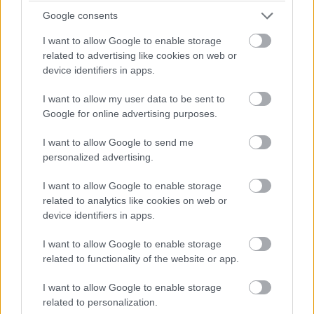
15:35
Google consents
A gumikopás állítólag nagyobb, mitn ahogy a csapatok várták,
akár a közepes, akár a kemény keverékről beszélünk.
I want to allow Google to enable storage
related to advertising like cookies on web or
De előzni úgysem lehet...
device identifiers in apps.
15:30
I want to allow my user data to be sent to
Az azért egyértelmű, hogy Ocon feltartja a Ferrarikat és
Google for online advertising purposes.
Hamiltont, akik egymás mögött autózgatnak tizedekre, míg
Ocon őrzi a harmadik helyet.
I want to allow Google to send me
personalized advertising.
15:26
I want to allow Google to enable storage
Nocsak, előzés: Magnussen bevetődött Sargeant mellé, és
related to analytics like cookies on web or
megelőzi!
device identifiers in apps.
Sőt, a kör végén Stroll is megteszi ezt, majd ezt kihasználva
I want to allow Google to enable storage
Perez is elmegy a Williams mellett.
related to functionality of the website or app.
15:25
I want to allow Google to enable storage
Sainz fekete-fehér zászlót kap a megmozdulásáért, de nincs
related to personalization.