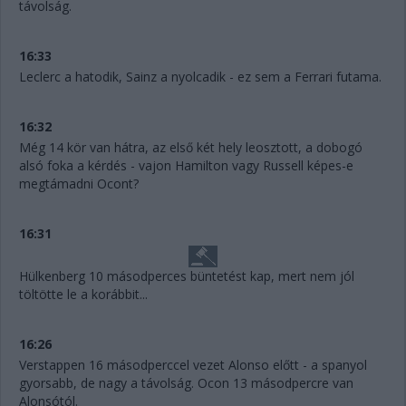
távolság.
16:33
Leclerc a hatodik, Sainz a nyolcadik - ez sem a Ferrari futama.
16:32
Még 14 kör van hátra, az első két hely leosztott, a dobogó
alsó foka a kérdés - vajon Hamilton vagy Russell képes-e
megtámadni Ocont?
16:31
Hülkenberg 10 másodperces büntetést kap, mert nem jól
töltötte le a korábbit...
16:26
Verstappen 16 másodperccel vezet Alonso előtt - a spanyol
gyorsabb, de nagy a távolság. Ocon 13 másodpercre van
Alonsótól.