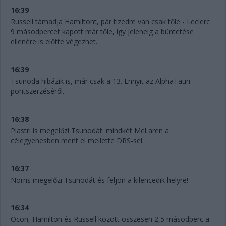
16:39
Russell támadja Hamiltont, pár tizedre van csak tőle - Leclerc
9 másodpercet kapott már tőle, így jelenelg a büntetése
ellenére is előtte végezhet.
16:39
Tsunoda hibázik is, már csak a 13. Ennyit az AlphaTauri
pontszerzéséről.
16:38
Piastri is megelőzi Tsunodát: mindkét McLaren a
célegyenesben ment el mellette DRS-sel.
16:37
Norris megelőzi Tsunodát és feljön a kilencedik helyre!
16:34
Ocon, Hamilton és Russell között összesen 2,5 másodperc a