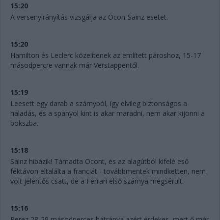
15:20
A versenyirányítás vizsgálja az Ocon-Sainz esetet.
15:20
Hamilton és Leclerc közelítenek az említett pároshoz, 15-17
másodpercre vannak már Verstappentől.
15:19
Leesett egy darab a szárnyból, így elvileg biztonságos a
haladás, és a spanyol kint is akar maradni, nem akar kijönni a
bokszba.
15:18
Sainz hibázik! Támadta Ocont, és az alagútból kifelé eső
féktávon eltalálta a franciát - továbbmentek mindketten, nem
volt jelentős csatt, de a Ferrari első szárnya megsérült.
15:16
Perez 28-29 másodperces hátránya azért érdekes, mert ő már