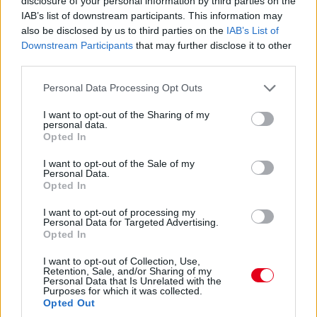
disclosure of your personal information by third parties on the
Ocon is jön a bokszba, de hibázik az Alpine, lassú a csere, 4,2
IAB’s list of downstream participants. This information may
másodpercig tart - Russell és Hamilton közé, a hetedik helyre
also be disclosed by us to third parties on the
IAB’s List of
jön vissza. Itt az esély Sainz és a Ferrari előtt!
Downstream Participants
that may further disclose it to other
third parties.
15:45
Please note that this website/app uses one or more Google
Personal Data Processing Opt Outs
services and may gather and store information including but
not limited to your visit or usage behaviour. You may click to
I want to opt-out of the Sharing of my
Hamilton nyitja meg a bokszkiállások során: most ő a
personal data.
grant or deny consent to Google and its third-party tags to
nyolcadik, 14-15 másodpercre van az előtte haladó Russelltől,
Opted In
use your data for below specified purposes in below Google
van előtte üres tér, nyomhatja.
consent section.
I want to opt-out of the Sale of my
Personal Data.
Opted In
15:41
Verstappen pillanatokon belül lekörözi Perezt.
I want to opt-out of processing my
Personal Data for Targeted Advertising.
Opted In
15:40
Verstappen a bal elsőre panaszkodik, Sainzot majdnem kihívta
I want to opt-out of Collection, Use,
Retention, Sale, and/or Sharing of my
kerékcserére a Ferrari, de aztán mégis kint hagyta inkább.
Personal Data that Is Unrelated with the
Zajlik a sakkjátszma a pályapozíciókért.
Purposes for which it was collected.
Opted Out