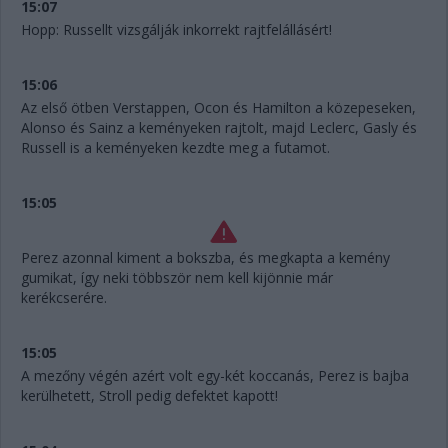
15:07
Hopp: Russellt vizsgálják inkorrekt rajtfelállásért!
15:06
Az első ötben Verstappen, Ocon és Hamilton a közepeseken,
Alonso és Sainz a keményeken rajtolt, majd Leclerc, Gasly és
Russell is a keményeken kezdte meg a futamot.
15:05
Perez azonnal kiment a bokszba, és megkapta a kemény
gumikat, így neki többször nem kell kijönnie már
kerékcserére.
15:05
A mezőny végén azért volt egy-két koccanás, Perez is bajba
kerülhetett, Stroll pedig defektet kapott!