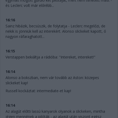
egymás mögött guruló két pilótáját, mert nem tehetett mást -
és Leclerc volt már előrébb...
16:16
Sainz hibázik, becsúszik, de folytatja - Leclerc megelőzi, de
nekik is jönniük kell az interekért. Alonso slickeket kapott, ő
nagyon ráfaraghatott...
16:15
Verstappen bekiáltja a rádióba: "Intereket, intereket!"
16:14
Alonso a bokszban, nem vár tovább az Aston: közepes
slickeket kap!
Russell kockáztat: intermediate-et kap!
16:14
Az alagút előtti lassú kanyarok olyanok a slickeken, mintha
jégen mennének a pilóták - az alagút után viszont egész