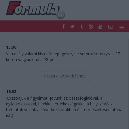
F1
PARC FERMÉ
FORMULA
MOTOR
15:38
NEMZETKÖZI
HAZAI
Van esély valami kis esőcsepegésre, de semmi komolyra - 27
körön vagyunk túl a 78-ból.
RETRO
EGYÉB
PODCAST
SHOP
LIVE
TIPPJÁTÉK
Vissza a közvetítéshez
DIGITÁLIS MAGAZIN
PONTÁLLÁSOK
VERSENYNAPTÁRAK
16:53
Köszönjük a figyelmet, jövünk az összefoglalóval, a
nyilatkozatokkal, hírekkel, érdekességekkel a helyszínről -
tartsatok velünk a következő órákban és természetesen utána
is! :)