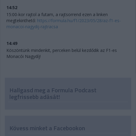
14:52
15:00-kor rajtol a futam, a rajtsorrend ezen a linken
megtekinthető:
https://formula.hu/f1/2023/05/28/az-f1-es-
monacoi-nagydij-rajtracsa
14:49
Köszöntünk mindenkit, perceken belül kezdődik az F1-es
Monacói Nagydíj!
Hallgasd meg a Formula Podcast
legfrissebb adását!
Kövess minket a Facebookon