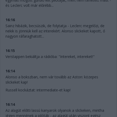
egymás mögött guruló két pilótáját, mert nem tehetett mást -
és Leclerc volt már előrébb...
16:16
Sainz hibázik, becsúszik, de folytatja - Leclerc megelőzi, de
nekik is jönniük kell az interekért. Alonso slickeket kapott, ő
nagyon ráfaraghatott...
16:15
Verstappen bekiáltja a rádióba: "Intereket, intereket!"
16:14
Alonso a bokszban, nem vár tovább az Aston: közepes
slickeket kap!
Russell kockáztat: intermediate-et kap!
16:14
Az alagút előtti lassú kanyarok olyanok a slickeken, mintha
jégen mennének a pilóták - az alagút után viszont egész