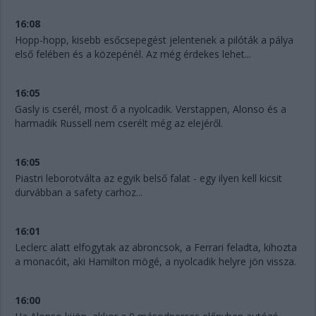
16:08
Hopp-hopp, kisebb esőcsepegést jelentenek a pilóták a pálya
első felében és a közepénél. Az még érdekes lehet...
16:05
Gasly is cserél, most ő a nyolcadik. Verstappen, Alonso és a
harmadik Russell nem cserélt még az elejéről.
16:05
Piastri leborotválta az egyik belső falat - egy ilyen kell kicsit
durvábban a safety carhoz...
16:01
Leclerc alatt elfogytak az abroncsok, a Ferrari feladta, kihozta
a monacóit, aki Hamilton mögé, a nyolcadik helyre jön vissza.
16:00