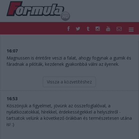
F1
PARC FERMÉ
FORMULA
MOTOR
16:07
NEMZETKÖZI
HAZAI
Magnussen is érintőre veszi a falat, ahogy fogynak a gumik és
fáradnak a pilóták, kezdenek gyakoribbá válni az ilyenek.
RETRO
EGYÉB
PODCAST
SHOP
LIVE
TIPPJÁTÉK
Vissza a közvetítéshez
DIGITÁLIS MAGAZIN
PONTÁLLÁSOK
VERSENYNAPTÁRAK
16:53
Köszönjük a figyelmet, jövünk az összefoglalóval, a
nyilatkozatokkal, hírekkel, érdekességekkel a helyszínről -
tartsatok velünk a következő órákban és természetesen utána
is! :)