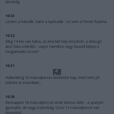
távolság.
16:33
Leclerc a hatodik, Sainz a nyolcadik - ez sem a Ferrari futama.
16:32
Még 14 kör van hátra, az első két hely leosztott, a dobogó
alsó foka a kérdés - vajon Hamilton vagy Russell képes-e
megtámadni Ocont?
16:31
Hülkenberg 10 másodperces büntetést kap, mert nem jól
töltötte le a korábbit...
16:26
Verstappen 16 másodperccel vezet Alonso előtt - a spanyol
gyorsabb, de nagy a távolság. Ocon 13 másodpercre van
Alonsótól.