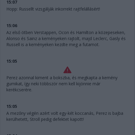
15:07
Hopp: Russellt vizsgálják inkorrekt rajtfelállásért!
15:06
Az első ötben Verstappen, Ocon és Hamilton a közepeseken,
Alonso és Sainz a keményeken rajtolt, majd Leclerc, Gasly és
Russell is a keményeken kezdte meg a futamot.
15:05
Perez azonnal kiment a bokszba, és megkapta a kemény
gumikat, így neki többször nem kell kijönnie már
kerékcserére.
15:05
A mezőny végén azért volt egy-két koccanás, Perez is bajba
kerülhetett, Stroll pedig defektet kapott!