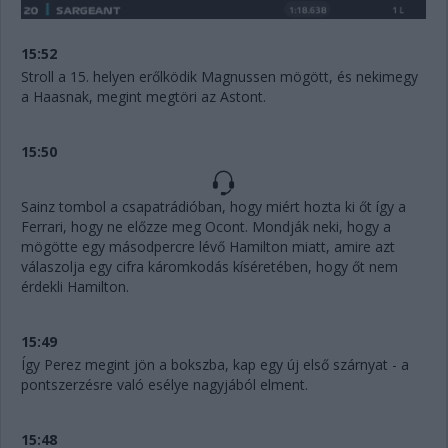
15:52
Stroll a 15. helyen erőlködik Magnussen mögött, és nekimegy
a Haasnak, megint megtöri az Astont.
15:50
Sainz tombol a csapatrádióban, hogy miért hozta ki őt így a
Ferrari, hogy ne előzze meg Ocont. Mondják neki, hogy a
mögötte egy másodpercre lévő Hamilton miatt, amire azt
válaszolja egy cifra káromkodás kíséretében, hogy őt nem
érdekli Hamilton.
15:49
Így Perez megint jön a bokszba, kap egy új első szárnyat - a
pontszerzésre való esélye nagyjából elment.
15:48