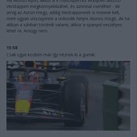
Ha Alonso kijön, akkor a 9 másodperces előnyben autózó
Verstappen megkönnyebbülhet, és azonnal cserélhet - de
amíg az Aston megy, addig Verstappennek is mennie kell,
mert ugyan visszajönne a második helyre Alonso mögé, de ha
abban a sávban történik valami, akkor a spanyol veszélyes
lehet rá. Amúgy nem.
15:58
Csak ugye közben már így néznek ki a gumik: