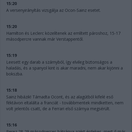
15:20
A versenyirányítás vizsgálja az Ocon-Sainz esetet.
15:20
Hamilton és Leclerc közelítenek az említett pároshoz, 15-17
másodpercre vannak már Verstappentől.
15:19
Leesett egy darab a szárnyból, így elvileg biztonságos a
haladás, és a spanyol kint is akar maradni, nem akar kijönni a
bokszba.
15:18
Sainz hibázik! Támadta Ocont, és az alagútból kifelé eső
féktávon eltalálta a franciát - továbbmentek mindketten, nem
volt jelentős csatt, de a Ferrari első szárnya megsérült.
15:16
Perez 28-29 másodperces hátránya azért érdekes, mert ő már