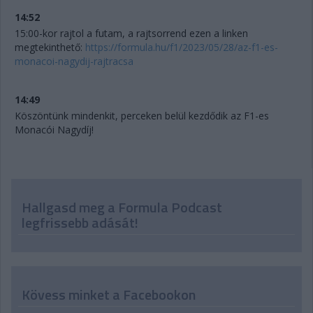
14:52
15:00-kor rajtol a futam, a rajtsorrend ezen a linken
megtekinthető:
https://formula.hu/f1/2023/05/28/az-f1-es-
monacoi-nagydij-rajtracsa
14:49
Köszöntünk mindenkit, perceken belül kezdődik az F1-es
Monacói Nagydíj!
Hallgasd meg a Formula Podcast
legfrissebb adását!
Kövess minket a Facebookon