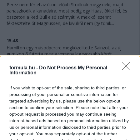
Perez nem fér el az úton: előbb Strollnak megy neki, majd
panaszkodik a kanadaira, most pedig egy Haast öklel fel, és
összetöri a Red Bull első szárnyát. A mexikói szerint
féktesztelte őt Magnussen, de kívülről nem így tűnik...
15:48
Hamilton egy másodpercre megközelítette Sainzot, az új
gumikon ő futotta meg a verseny leggyorsabb körét.
formula.hu -
Do Not Process My Personal
15:47
Information
Sainz és a Ferrari nem tudta megcsinálni: megvolt a
kerékcsere, de Ocon elhúzott a spanyol mellett a
If you wish to opt-out of the sale, sharing to third parties, or
célegyenesben, és megőrizte a pozícióját.
processing of your personal or sensitive information for
targeted advertising by us, please use the below opt-out
section to confirm your selection. Please note that after your
15:46
opt-out request is processed you may continue seeing
Ocon is jön a bokszba, de hibázik az Alpine, lassú a csere, 4,2
interest-based ads based on personal information utilized by
másodpercig tart - Russell és Hamilton közé, a hetedik helyre
us or personal information disclosed to third parties prior to
jön vissza. Itt az esély Sainz és a Ferrari előtt!
your opt-out. You may separately opt-out of the further