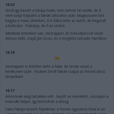
16:22
Stroll így kiesett a hibája miatt, nem tartott fel senkit, de ő
nem tudja folytatni a falnak ütközése után. Magnussent kint
hagyta a Haas slickeken, ő is falba tette az autót, de begurult
a bokszba - folytatja, de ő az utolsó.
Mindenki intereken van, Verstappen 20 másodperccel vezet
Alonso előtt, majd jön Ocon, és a mögötte támadó Hamilton.
16:18
Verstappen is érintőre vette a falat, de simán vezet a
kerékcsere után - közben Stroll falnak csapja az Astont lassú
tempóban!
16:17
Alonsónak elég tartaléka volt - bejött az interekért, visszajön a
második helyre, így biztosított a dolog.
Sainz hibája viszont fájdalmas: a Ferrari egyszerre hívta ki az