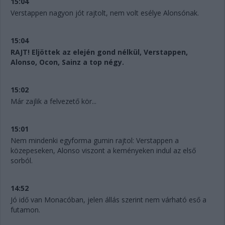
15:04
Verstappen nagyon jót rajtolt, nem volt esélye Alonsónak.
15:04
RAJT! Eljöttek az elején gond nélkül, Verstappen,
Alonso, Ocon, Sainz a top négy.
15:02
Már zajlik a felvezető kör...
15:01
Nem mindenki egyforma gumin rajtol: Verstappen a
közepeseken, Alonso viszont a keményeken indul az első
sorból.
14:52
Jó idő van Monacóban, jelen állás szerint nem várható eső a
futamon.