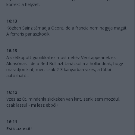
korrekt a helyzet.
16:13
Közben Sainz támadja Ocont, de a francia nem hagyja magát.
A ferraris panaszkodik.
16:13
A szétkopott gumikkal ez most nehéz Verstappennek és
Alonsónak - de a Red Bull azt tanácsolja a hollandnak, hogy
maradjon kint, mert csak 2-3 kanyarban vizes, a többi
autózható...
16:12
Vzes az út, mindenki slickeken van kint, senki sem mozdul,
csak lassul - mi lesz ebből?
16:11
Esik az eső!