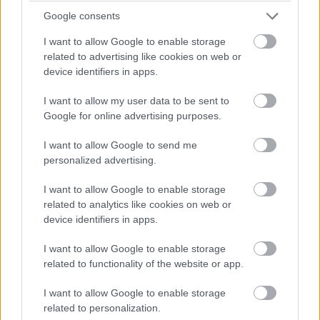
15:35
Google consents
A gumikopás állítólag nagyobb, mitn ahogy a csapatok várták,
akár a közepes, akár a kemény keverékről beszélünk.
I want to allow Google to enable storage
related to advertising like cookies on web or
De előzni úgysem lehet...
device identifiers in apps.
15:30
I want to allow my user data to be sent to
Az azért egyértelmű, hogy Ocon feltartja a Ferrarikat és
Google for online advertising purposes.
Hamiltont, akik egymás mögött autózgatnak tizedekre, míg
Ocon őrzi a harmadik helyet.
I want to allow Google to send me
personalized advertising.
15:26
I want to allow Google to enable storage
Nocsak, előzés: Magnussen bevetődött Sargeant mellé, és
related to analytics like cookies on web or
megelőzi!
device identifiers in apps.
Sőt, a kör végén Stroll is megteszi ezt, majd ezt kihasználva
I want to allow Google to enable storage
Perez is elmegy a Williams mellett.
related to functionality of the website or app.
15:25
I want to allow Google to enable storage
Sainz fekete-fehér zászlót kap a megmozdulásáért, de nincs
related to personalization.