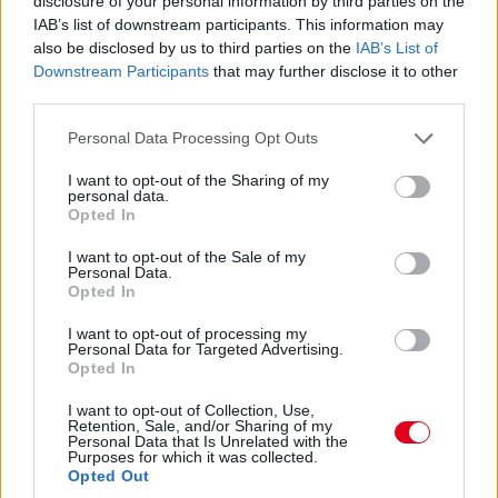
disclosure of your personal information by third parties on the
15:45
IAB’s list of downstream participants. This information may
also be disclosed by us to third parties on the
IAB’s List of
Downstream Participants
that may further disclose it to other
Hamilton nyitja meg a bokszkiállások során: most ő a
third parties.
nyolcadik, 14-15 másodpercre van az előtte haladó Russelltől,
van előtte üres tér, nyomhatja.
Please note that this website/app uses one or more Google
Personal Data Processing Opt Outs
services and may gather and store information including but
not limited to your visit or usage behaviour. You may click to
I want to opt-out of the Sharing of my
15:41
personal data.
grant or deny consent to Google and its third-party tags to
Verstappen pillanatokon belül lekörözi Perezt.
Opted In
use your data for below specified purposes in below Google
consent section.
I want to opt-out of the Sale of my
15:40
Personal Data.
Opted In
Verstappen a bal elsőre panaszkodik, Sainzot majdnem kihívta
kerékcserére a Ferrari, de aztán mégis kint hagyta inkább.
I want to opt-out of processing my
Zajlik a sakkjátszma a pályapozíciókért.
Personal Data for Targeted Advertising.
Opted In
15:38
I want to opt-out of Collection, Use,
Retention, Sale, and/or Sharing of my
Van esély valami kis esőcsepegésre, de semmi komolyra - 27
Personal Data that Is Unrelated with the
körön vagyunk túl a 78-ból.
Purposes for which it was collected.
Opted Out