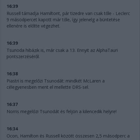
16:39
Russell támadja Hamiltont, pár tizedre van csak tőle - Leclerc
9 másodpercet kapott már tőle, így jelenelg a büntetése
ellenére is előtte végezhet.
16:39
Tsunoda hibázik is, már csak a 13. Ennyit az AlphaTauri
pontszerzéséről.
16:38
Piastri is megelőzi Tsunodát: mindkét McLaren a
célegyenesben ment el mellette DRS-sel.
16:37
Norris megelőzi Tsunodát és feljön a kilencedik helyre!
16:34
Ocon, Hamilton és Russell között összesen 2,5 másodperc a