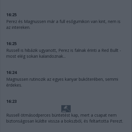
16:25
Perez és Magnussen már a full esőgumikon van kint, nem is
az intereken.
16:25
Russell is hibázik ugyanott, Perez is falnak érinti a Red Bullt -
most elég sokan kalandoznak...
16:24
Magnussen rutinozik az egyes kanyar bukóterében, semmi
érdekes.
16:23
Russell ötmásodperces büntetést kap, mert a csapat nem
biztonságosan küldte vissza a bokszból, és feltartotta Perezt.