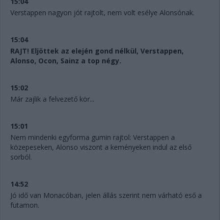
15:04
Verstappen nagyon jót rajtolt, nem volt esélye Alonsónak.
15:04
RAJT! Eljöttek az elején gond nélkül, Verstappen,
Alonso, Ocon, Sainz a top négy.
15:02
Már zajlik a felvezető kör...
15:01
Nem mindenki egyforma gumin rajtol: Verstappen a
közepeseken, Alonso viszont a keményeken indul az első
sorból.
14:52
Jó idő van Monacóban, jelen állás szerint nem várható eső a
futamon.