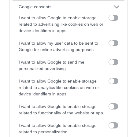
15:35
Google consents
A gumikopás állítólag nagyobb, mitn ahogy a csapatok várták,
akár a közepes, akár a kemény keverékről beszélünk.
I want to allow Google to enable storage
related to advertising like cookies on web or
De előzni úgysem lehet...
device identifiers in apps.
15:30
I want to allow my user data to be sent to
Az azért egyértelmű, hogy Ocon feltartja a Ferrarikat és
Google for online advertising purposes.
Hamiltont, akik egymás mögött autózgatnak tizedekre, míg
Ocon őrzi a harmadik helyet.
I want to allow Google to send me
personalized advertising.
15:26
I want to allow Google to enable storage
Nocsak, előzés: Magnussen bevetődött Sargeant mellé, és
related to analytics like cookies on web or
megelőzi!
device identifiers in apps.
Sőt, a kör végén Stroll is megteszi ezt, majd ezt kihasználva
I want to allow Google to enable storage
Perez is elmegy a Williams mellett.
related to functionality of the website or app.
15:25
I want to allow Google to enable storage
Sainz fekete-fehér zászlót kap a megmozdulásáért, de nincs
related to personalization.