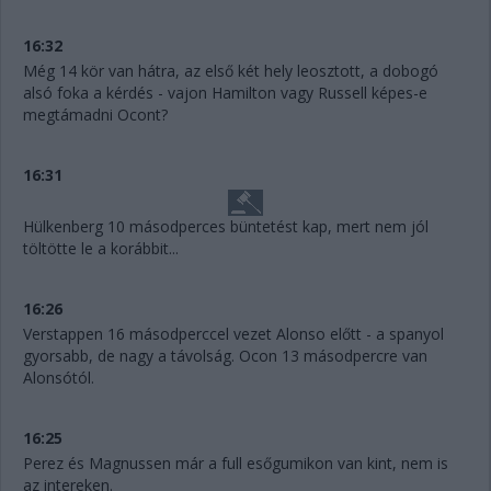
16:32
Még 14 kör van hátra, az első két hely leosztott, a dobogó
alsó foka a kérdés - vajon Hamilton vagy Russell képes-e
megtámadni Ocont?
16:31
Hülkenberg 10 másodperces büntetést kap, mert nem jól
töltötte le a korábbit...
16:26
Verstappen 16 másodperccel vezet Alonso előtt - a spanyol
gyorsabb, de nagy a távolság. Ocon 13 másodpercre van
Alonsótól.
16:25
Perez és Magnussen már a full esőgumikon van kint, nem is
az intereken.