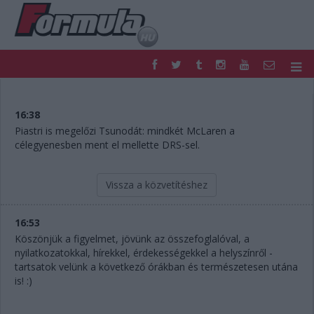
F1
PARC FERMÉ
FORMULA
MOTOR
16:38
NEMZETKÖZI
HAZAI
Piastri is megelőzi Tsunodát: mindkét McLaren a
célegyenesben ment el mellette DRS-sel.
RETRO
EGYÉB
PODCAST
SHOP
LIVE
TIPPJÁTÉK
Vissza a közvetítéshez
DIGITÁLIS MAGAZIN
PONTÁLLÁSOK
VERSENYNAPTÁRAK
16:53
Köszönjük a figyelmet, jövünk az összefoglalóval, a
nyilatkozatokkal, hírekkel, érdekességekkel a helyszínről -
tartsatok velünk a következő órákban és természetesen utána
is! :)