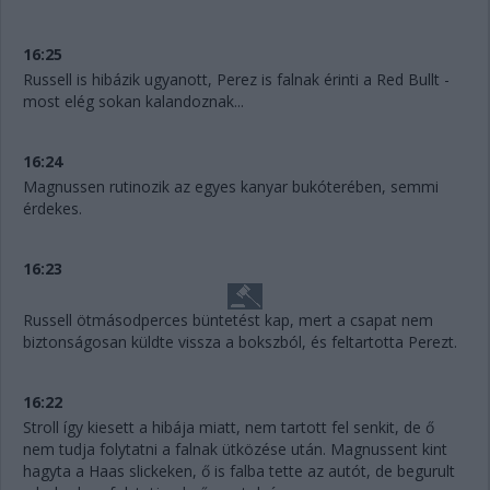
16:25
Russell is hibázik ugyanott, Perez is falnak érinti a Red Bullt -
most elég sokan kalandoznak...
16:24
Magnussen rutinozik az egyes kanyar bukóterében, semmi
érdekes.
16:23
Russell ötmásodperces büntetést kap, mert a csapat nem
biztonságosan küldte vissza a bokszból, és feltartotta Perezt.
16:22
Stroll így kiesett a hibája miatt, nem tartott fel senkit, de ő
nem tudja folytatni a falnak ütközése után. Magnussent kint
hagyta a Haas slickeken, ő is falba tette az autót, de begurult