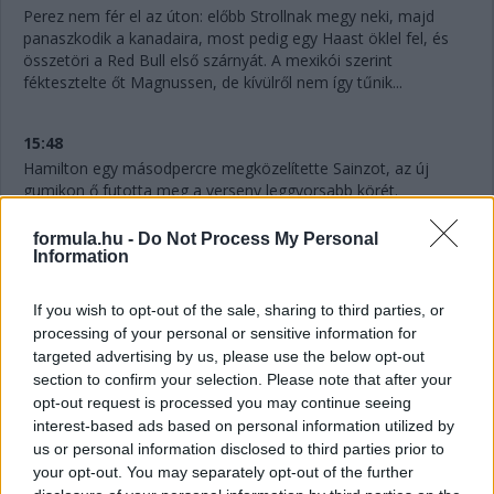
Perez nem fér el az úton: előbb Strollnak megy neki, majd
panaszkodik a kanadaira, most pedig egy Haast öklel fel, és
összetöri a Red Bull első szárnyát. A mexikói szerint
féktesztelte őt Magnussen, de kívülről nem így tűnik...
15:48
Hamilton egy másodpercre megközelítette Sainzot, az új
gumikon ő futotta meg a verseny leggyorsabb körét.
formula.hu -
Do Not Process My Personal
15:47
Information
Sainz és a Ferrari nem tudta megcsinálni: megvolt a
kerékcsere, de Ocon elhúzott a spanyol mellett a
If you wish to opt-out of the sale, sharing to third parties, or
célegyenesben, és megőrizte a pozícióját.
processing of your personal or sensitive information for
targeted advertising by us, please use the below opt-out
section to confirm your selection. Please note that after your
15:46
opt-out request is processed you may continue seeing
Ocon is jön a bokszba, de hibázik az Alpine, lassú a csere, 4,2
interest-based ads based on personal information utilized by
másodpercig tart - Russell és Hamilton közé, a hetedik helyre
us or personal information disclosed to third parties prior to
jön vissza. Itt az esély Sainz és a Ferrari előtt!
your opt-out. You may separately opt-out of the further