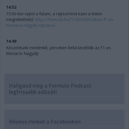
14:52
15:00-kor rajtol a futam, a rajtsorrend ezen a linken
megtekinthető:
https://formula.hu/f1/2023/05/28/az-f1-es-
monacoi-nagydij-rajtracsa
14:49
Köszöntünk mindenkit, perceken belül kezdődik az F1-es
Monacói Nagydíj!
Hallgasd meg a Formula Podcast
legfrissebb adását!
Kövess minket a Facebookon