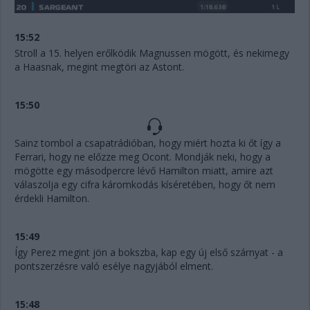
15:52
Stroll a 15. helyen erőlködik Magnussen mögött, és nekimegy
a Haasnak, megint megtöri az Astont.
15:50
Sainz tombol a csapatrádióban, hogy miért hozta ki őt így a
Ferrari, hogy ne előzze meg Ocont. Mondják neki, hogy a
mögötte egy másodpercre lévő Hamilton miatt, amire azt
válaszolja egy cifra káromkodás kíséretében, hogy őt nem
érdekli Hamilton.
15:49
Így Perez megint jön a bokszba, kap egy új első szárnyat - a
pontszerzésre való esélye nagyjából elment.
15:48