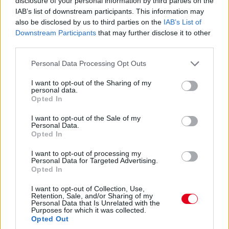
disclosure of your personal information by third parties on the
15:45
IAB’s list of downstream participants. This information may
also be disclosed by us to third parties on the
IAB’s List of
Downstream Participants
that may further disclose it to other
Hamilton nyitja meg a bokszkiállások során: most ő a
third parties.
nyolcadik, 14-15 másodpercre van az előtte haladó Russelltől,
van előtte üres tér, nyomhatja.
Please note that this website/app uses one or more Google
Personal Data Processing Opt Outs
services and may gather and store information including but
not limited to your visit or usage behaviour. You may click to
I want to opt-out of the Sharing of my
15:41
personal data.
grant or deny consent to Google and its third-party tags to
Verstappen pillanatokon belül lekörözi Perezt.
Opted In
use your data for below specified purposes in below Google
consent section.
I want to opt-out of the Sale of my
15:40
Personal Data.
Opted In
Verstappen a bal elsőre panaszkodik, Sainzot majdnem kihívta
kerékcserére a Ferrari, de aztán mégis kint hagyta inkább.
I want to opt-out of processing my
Zajlik a sakkjátszma a pályapozíciókért.
Personal Data for Targeted Advertising.
Opted In
15:38
I want to opt-out of Collection, Use,
Retention, Sale, and/or Sharing of my
Van esély valami kis esőcsepegésre, de semmi komolyra - 27
Personal Data that Is Unrelated with the
körön vagyunk túl a 78-ból.
Purposes for which it was collected.
Opted Out