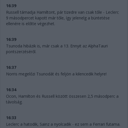
16:39
Russell támadja Hamiltont, pár tizedre van csak tőle - Leclerc
9 másodpercet kapott már tőle, így jelenelg a büntetése
ellenére is előtte végezhet.
16:39
Tsunoda hibázik is, már csak a 13. Ennyit az AlphaTauri
pontszerzéséről.
16:37
Norris megelőzi Tsunodát és feljön a kilencedik helyre!
16:34
Ocon, Hamilton és Russell között összesen 2,5 másodperc a
távolság.
16:33
Leclerc a hatodik, Sainz a nyolcadik - ez sem a Ferrari futama.