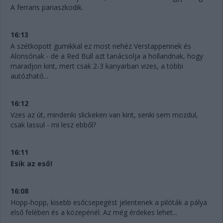
A ferraris panaszkodik.
16:13
A szétkopott gumikkal ez most nehéz Verstappennek és
Alonsónak - de a Red Bull azt tanácsolja a hollandnak, hogy
maradjon kint, mert csak 2-3 kanyarban vizes, a többi
autózható...
16:12
Vzes az út, mindenki slickeken van kint, senki sem mozdul,
csak lassul - mi lesz ebből?
16:11
Esik az eső!
16:08
Hopp-hopp, kisebb esőcsepegést jelentenek a pilóták a pálya
első felében és a közepénél. Az még érdekes lehet...