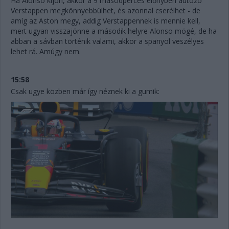
Ha Alonso kijön, akkor a 9 másodperces előnyben autózó
Verstappen megkönnyebbülhet, és azonnal cserélhet - de
amíg az Aston megy, addig Verstappennek is mennie kell,
mert ugyan visszajönne a második helyre Alonso mögé, de ha
abban a sávban történik valami, akkor a spanyol veszélyes
lehet rá. Amúgy nem.
15:58
Csak ugye közben már így néznek ki a gumik: