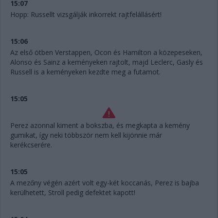
15:07
Hopp: Russellt vizsgálják inkorrekt rajtfelállásért!
15:06
Az első ötben Verstappen, Ocon és Hamilton a közepeseken,
Alonso és Sainz a keményeken rajtolt, majd Leclerc, Gasly és
Russell is a keményeken kezdte meg a futamot.
15:05
Perez azonnal kiment a bokszba, és megkapta a kemény
gumikat, így neki többször nem kell kijönnie már
kerékcserére.
15:05
A mezőny végén azért volt egy-két koccanás, Perez is bajba
kerülhetett, Stroll pedig defektet kapott!