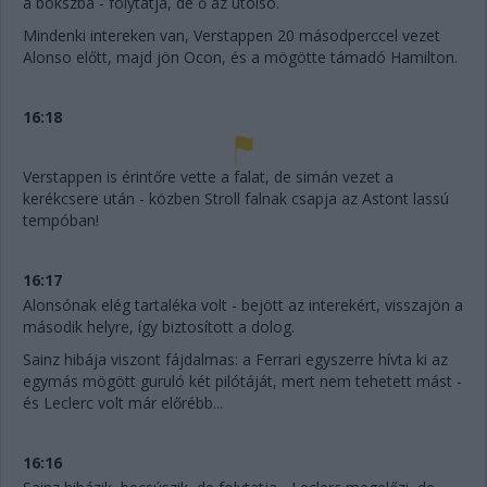
a bokszba - folytatja, de ő az utolsó.
Mindenki intereken van, Verstappen 20 másodperccel vezet
Alonso előtt, majd jön Ocon, és a mögötte támadó Hamilton.
16:18
Verstappen is érintőre vette a falat, de simán vezet a
kerékcsere után - közben Stroll falnak csapja az Astont lassú
tempóban!
16:17
Alonsónak elég tartaléka volt - bejött az interekért, visszajön a
második helyre, így biztosított a dolog.
Sainz hibája viszont fájdalmas: a Ferrari egyszerre hívta ki az
egymás mögött guruló két pilótáját, mert nem tehetett mást -
és Leclerc volt már előrébb...
16:16