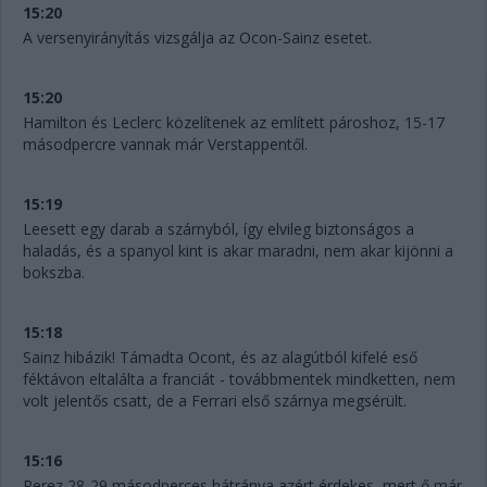
15:20
A versenyirányítás vizsgálja az Ocon-Sainz esetet.
15:20
Hamilton és Leclerc közelítenek az említett pároshoz, 15-17
másodpercre vannak már Verstappentől.
15:19
Leesett egy darab a szárnyból, így elvileg biztonságos a
haladás, és a spanyol kint is akar maradni, nem akar kijönni a
bokszba.
15:18
Sainz hibázik! Támadta Ocont, és az alagútból kifelé eső
féktávon eltalálta a franciát - továbbmentek mindketten, nem
volt jelentős csatt, de a Ferrari első szárnya megsérült.
15:16
Perez 28-29 másodperces hátránya azért érdekes, mert ő már