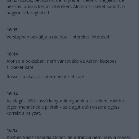
Sainz hibázik, becsúszik, de folytatja - Leclerc megelőzi, de
nekik is jönniük kell az interekért. Alonso slickeket kapott, ő
nagyon ráfaraghatott...
16:15
Verstappen bekiáltja a rádióba: "Intereket, intereket!"
16:14
Alonso a bokszban, nem vár tovább az Aston: közepes
slickeket kap!
Russell kockáztat: intermediate-et kap!
16:14
Az alagút előtti lassú kanyarok olyanok a slickeken, mintha
jégen mennének a pilóták - az alagút után viszont egész
korrekt a helyzet.
16:13
Közben Sainz támadja Ocont, de a francia nem hagyja magát.