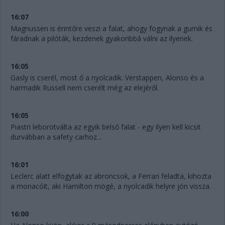
16:07
Magnussen is érintőre veszi a falat, ahogy fogynak a gumik és
fáradnak a pilóták, kezdenek gyakoribbá válni az ilyenek.
16:05
Gasly is cserél, most ő a nyolcadik. Verstappen, Alonso és a
harmadik Russell nem cserélt még az elejéről.
16:05
Piastri leborotválta az egyik belső falat - egy ilyen kell kicsit
durvábban a safety carhoz...
16:01
Leclerc alatt elfogytak az abroncsok, a Ferrari feladta, kihozta
a monacóit, aki Hamilton mögé, a nyolcadik helyre jön vissza.
16:00