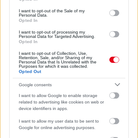
use your data for below specified purposes in below Google
consent section.
I want to opt-out of the Sale of my
Personal Data.
Opted In
I want to opt-out of processing my
Personal Data for Targeted Advertising.
Opted In
I want to opt-out of Collection, Use,
Retention, Sale, and/or Sharing of my
Personal Data that Is Unrelated with the
Purposes for which it was collected.
Opted Out
Google consents
3 órája
I want to allow Google to enable storage
related to advertising like cookies on web or
Hamarosan leáll az idei F1-es fejlesztésekkel a Cadillac
device identifiers in apps.
I want to allow my user data to be sent to
Google for online advertising purposes.