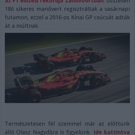
az F1 előzési rekordja Zandvoortban
: összesen
186 sikeres manővert regisztráltak a vasárnapi
futamon, ezzel a 2016-os Kínai GP csúcsát adták
át a múltnak.
Természetesen fél szemmel már az előttünk
álló Olasz Nagydíjra is figyelünk.
Ide kattintva