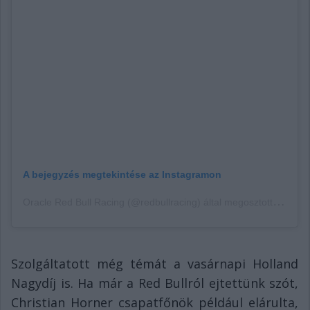
A bejegyzés megtekintése az Instagramon
O
racle Red Bull Racing (@redbullracing) által megosztott bejegyzés
Szolgáltatott még témát a vasárnapi Holland
Nagydíj is. Ha már a Red Bullról ejtettünk szót,
Christian Horner csapatfőnök például elárulta,