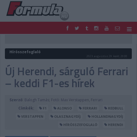
F1
PARC FERMÉ
FORMULA
MOTOR
Hírösszefoglaló
NEMZETKÖZI
HAZAI
2023. augusztus 29. kedd, 20:00
RETRO
EGYÉB
Új Herendi, sárguló Ferrari
PODCAST
SHOP
– keddi F1-es hírek
LIVE
TIPPJÁTÉK
DIGITÁLIS MAGAZIN
PONTÁLLÁSOK
VERSENYNAPTÁRAK
Szerző:
Balogh Tamás; Fotó: Max Verstappen, Ferrari
Címkék:
F1
ALONSO
FERRARI
REDBULL
VERSTAPPEN
OLASZNAGYDÍJ
HOLLANDNAGYDÍJ
HÍRÖSSZEFOGLALÓ
HERENDI