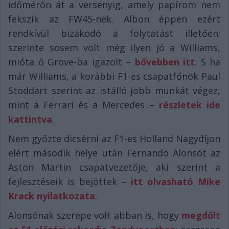
időmérőn át a versenyig, amely papírom nem
fekszik az FW45-nek. Albon éppen ezért
rendkívül bizakodó a folytatást illetően:
szerinte sosem volt még ilyen jó a Williams,
mióta ő Grove-ba igazolt –
bővebben itt
. S ha
már Williams, a korábbi F1-es csapatfőnök Paul
Stoddart szerint az istálló jobb munkát végez,
mint a Ferrari és a Mercedes –
részletek ide
kattintva
.
Nem győzte dicsérni az F1-es Holland Nagydíjon
elért második helye után Fernando Alonsót az
Aston Martin csapatvezetője, aki szerint a
fejlesztéseik is bejöttek –
itt olvasható Mike
Krack nyilatkozata
.
Alonsónak szerepe volt abban is, hogy
megdőlt