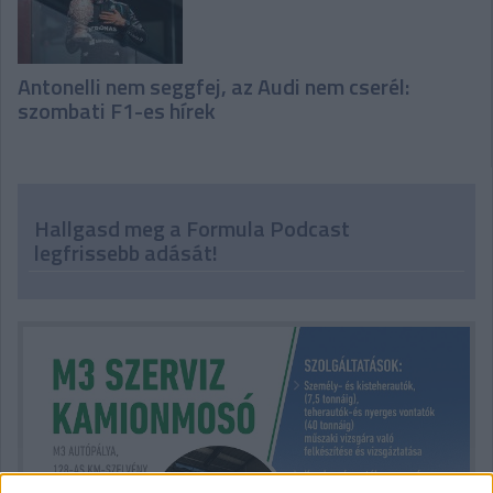
Antonelli nem seggfej, az Audi nem cserél:
szombati F1-es hírek
Hallgasd meg a Formula Podcast
legfrissebb adását!