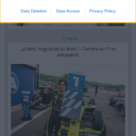
Data Deletion
Data Access
Privacy Policy
1 napja
„Jó látni, hogy közel az álom” – Camara az F1-es
pletykákról