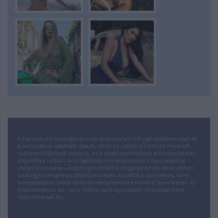
A Formula.hu szöveges és képi tartalma szerzői jogi védelem alatt áll.
A weboldalon található cikkek, fotók és videók a Formula Press Kft.
szellemi tulajdonát képezik, és a kiadó vezetőjének előzetes írásbeli
engedélye nélkül – a szolgáltatás rendeltetésszerű használatával
velejáró olvasáson, képernyőn történő megjelenítésen és az ehhez
szükséges ideiglenes többszörözésen, továbbá a személyes, nem-
kereskedelmi célból történő merevlemezre történő lementésen és
kinyomtatáson túl - sem online, sem nyomtatott formában nem
használhatóak fel.