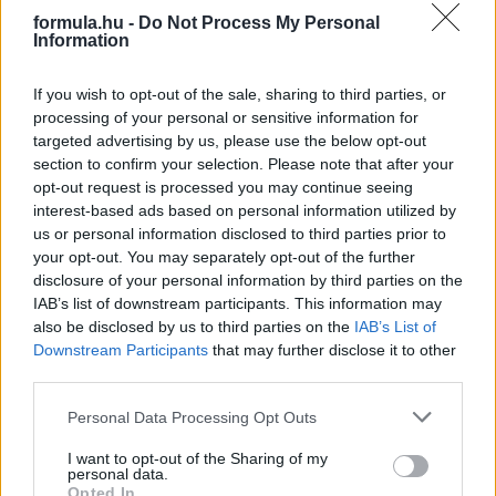
formula.hu -
Do Not Process My Personal
Information
If you wish to opt-out of the sale, sharing to third parties, or
processing of your personal or sensitive information for
targeted advertising by us, please use the below opt-out
section to confirm your selection. Please note that after your
opt-out request is processed you may continue seeing
interest-based ads based on personal information utilized by
Kövess minket a Facebookon
us or personal information disclosed to third parties prior to
your opt-out. You may separately opt-out of the further
disclosure of your personal information by third parties on the
IAB’s list of downstream participants. This information may
also be disclosed by us to third parties on the
IAB’s List of
Downstream Participants
that may further disclose it to other
Parc Fermé
third parties.
Please note that this website/app uses one or more Google
1 órája
Personal Data Processing Opt Outs
services and may gather and store information including but
„Lando és Oscar kapcsolata csak még erősebbé vált a
not limited to your visit or usage behaviour. You may click to
I want to opt-out of the Sharing of my
personal data.
tavalyi év után” – Stella
grant or deny consent to Google and its third-party tags to
Opted In