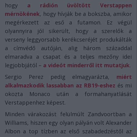
hogy
a rádión üvöltött Verstappen
mérnökének
, hogy hívják be a bokszba, amikor
megérkezett az eső a futamon. Ez végül
olyannyira jól sikerült, hogy a szerelők a
verseny leggyorsabb kerékcseréjét produkálták
a címvédő autóján, alig három századdal
elmaradva a csapat és a teljes mezőny idei
legjobbjától –
a videót minderről itt mutatjuk
.
Sergio Perez pedig elmagyarázta,
miért
alkalmazkodik lassabban az RB19-eshez
és mi
okozta Monaco után a formahanyatlását
Verstappenhez képest.
Minden várakozást felülmúlt Zandvoortban a
Williams, hiszen egy olyan pályán volt Alexander
Albon a top tízben az első szabadedzéstől az