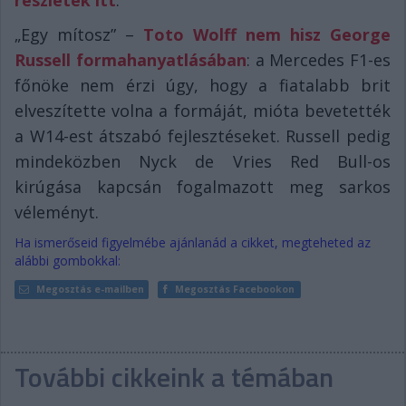
részletek itt
.
„Egy mítosz” –
Toto Wolff nem hisz George
Russell formahanyatlásában
: a Mercedes F1-es
főnöke nem érzi úgy, hogy a fiatalabb brit
elveszítette volna a formáját, mióta bevetették
a W14-est átszabó fejlesztéseket. Russell pedig
mindeközben Nyck de Vries Red Bull-os
kirúgása kapcsán fogalmazott meg sarkos
véleményt.
Ha ismerőseid figyelmébe ajánlanád a cikket, megteheted az
alábbi gombokkal:
Megosztás e-mailben
Megosztás Facebookon
További cikkeink a témában