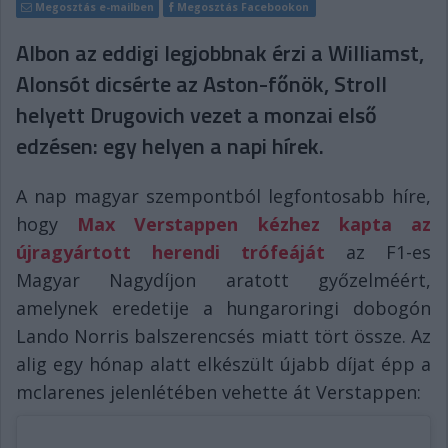
Megosztás e-mailben
Megosztás Facebookon
Albon az eddigi legjobbnak érzi a Williamst,
Alonsót dicsérte az Aston-főnök, Stroll
helyett Drugovich vezet a monzai első
edzésen: egy helyen a napi hírek.
A nap magyar szempontból legfontosabb híre,
hogy
Max Verstappen kézhez kapta az
újragyártott herendi trófeáját
az F1-es
Magyar Nagydíjon aratott győzelméért,
amelynek eredetije a hungaroringi dobogón
Lando Norris balszerencsés miatt tört össze. Az
alig egy hónap alatt elkészült újabb díjat épp a
mclarenes jelenlétében vehette át Verstappen: