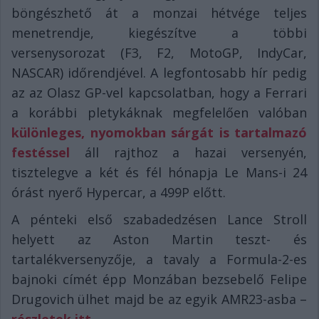
böngészhető át a monzai hétvége teljes
menetrendje, kiegészítve a többi
versenysorozat (F3, F2, MotoGP, IndyCar,
NASCAR) időrendjével. A legfontosabb hír pedig
az az Olasz GP-vel kapcsolatban, hogy a Ferrari
a korábbi pletykáknak megfelelően valóban
különleges, nyomokban sárgát is tartalmazó
festéssel
áll rajthoz a hazai versenyén,
tisztelegve a két és fél hónapja Le Mans-i 24
órást nyerő Hypercar, a 499P előtt.
A pénteki első szabadedzésen Lance Stroll
helyett az Aston Martin teszt- és
tartalékversenyzője, a tavaly a Formula-2-es
bajnoki címét épp Monzában bezsebelő Felipe
Drugovich ülhet majd be az egyik AMR23-asba –