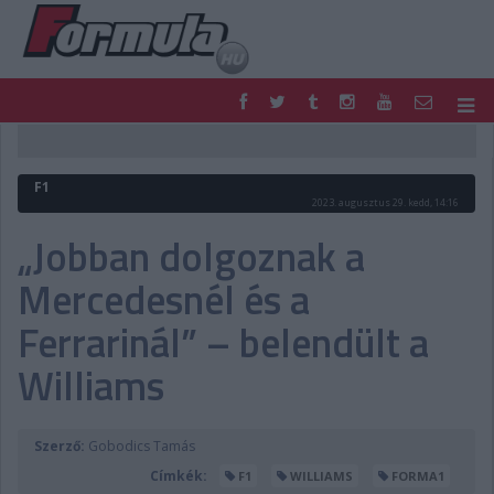
F1
PARC FERMÉ
FORMULA
MOTOR
F1
NEMZETKÖZI
HAZAI
2023. augusztus 29. kedd, 14:16
RETRO
EGYÉB
„Jobban dolgoznak a
PODCAST
SHOP
Mercedesnél és a
LIVE
TIPPJÁTÉK
DIGITÁLIS MAGAZIN
PONTÁLLÁSOK
Ferrarinál” – belendült a
VERSENYNAPTÁRAK
Williams
Szerző:
Gobodics Tamás
Címkék:
F1
WILLIAMS
FORMA1