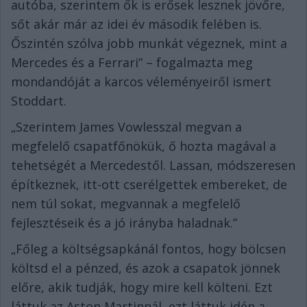
autóba, szerintem ők is erősek lesznek jövőre,
sőt akár már az idei év második felében is.
Őszintén szólva jobb munkát végeznek, mint a
Mercedes és a Ferrari” – fogalmazta meg
mondandóját a karcos véleményeiről ismert
Stoddart.
„Szerintem James Vowlesszal megvan a
megfelelő csapatfőnökük, ő hozta magával a
tehetségét a Mercedestől. Lassan, módszeresen
építkeznek, itt-ott cserélgettek embereket, de
nem túl sokat, megvannak a megfelelő
fejlesztéseik és a jó irányba haladnak.”
„Főleg a költségsapkánál fontos, hogy bölcsen
költsd el a pénzed, és azok a csapatok jönnek
előre, akik tudják, hogy mire kell költeni. Ezt
láttuk az Aston Martinnál, ezt láttuk idén a