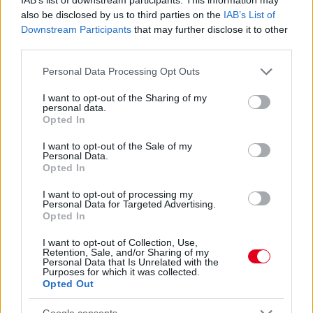
also be disclosed by us to third parties on the
IAB’s List of
Downstream Participants
that may further disclose it to other
third parties.
1 napja
Please note that this website/app uses one or more Google
Personal Data Processing Opt Outs
Hakkinen megtartaná a Norris-Piastri párost a
services and may gather and store information including but
McLarennél, nem borítaná fel Verstappenért
not limited to your visit or usage behaviour. You may click to
I want to opt-out of the Sharing of my
personal data.
grant or deny consent to Google and its third-party tags to
Opted In
use your data for below specified purposes in below Google
consent section.
I want to opt-out of the Sale of my
Personal Data.
Opted In
I want to opt-out of processing my
Personal Data for Targeted Advertising.
Opted In
I want to opt-out of Collection, Use,
Retention, Sale, and/or Sharing of my
Personal Data that Is Unrelated with the
Purposes for which it was collected.
Opted Out