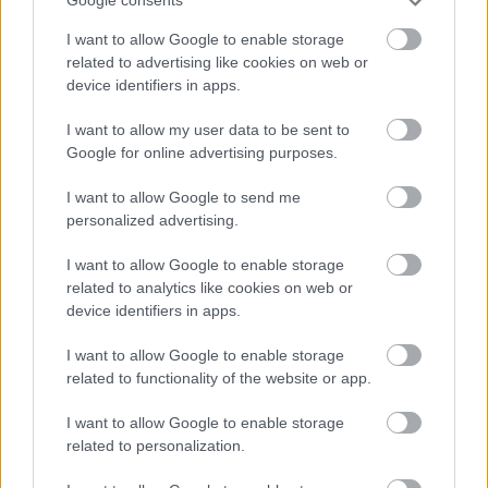
1 napja
Google consents
Megvan, mikor kezdődik az F1-es Bahreini Nagydíj
I want to allow Google to enable storage
Malajziában
related to advertising like cookies on web or
device identifiers in apps.
I want to allow my user data to be sent to
Google for online advertising purposes.
I want to allow Google to send me
personalized advertising.
I want to allow Google to enable storage
related to analytics like cookies on web or
device identifiers in apps.
I want to allow Google to enable storage
related to functionality of the website or app.
2 napja
I want to allow Google to enable storage
related to personalization.
Ilyen lehet a jövő F1-es szabályrendszere Domenicali
szerint