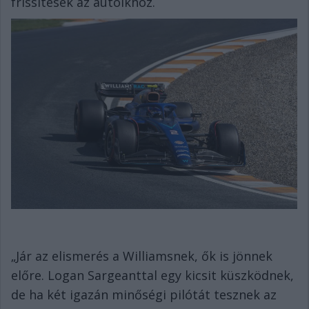
frissítések az autóikhoz.
„Jár az elismerés a Williamsnek, ők is jönnek
előre. Logan Sargeanttal egy kicsit küszködnek,
de ha két igazán minőségi pilótát tesznek az