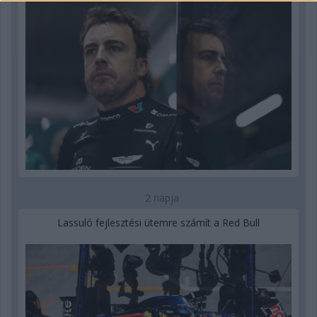
2 napja
Lassuló fejlesztési ütemre számít a Red Bull