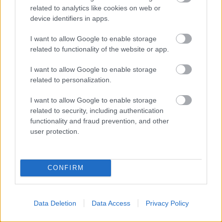
related to analytics like cookies on web or
1 napja
device identifiers in apps.
Újabb korábbi F2-es bajnok folytatja a Formula-E-ben
I want to allow Google to enable storage
related to functionality of the website or app.
I want to allow Google to enable storage
related to personalization.
I want to allow Google to enable storage
related to security, including authentication
functionality and fraud prevention, and other
user protection.
CONFIRM
1 napja
Newey biztos benne, hogy Alonso marad az Aston
Martinnál
Data Deletion
Data Access
Privacy Policy