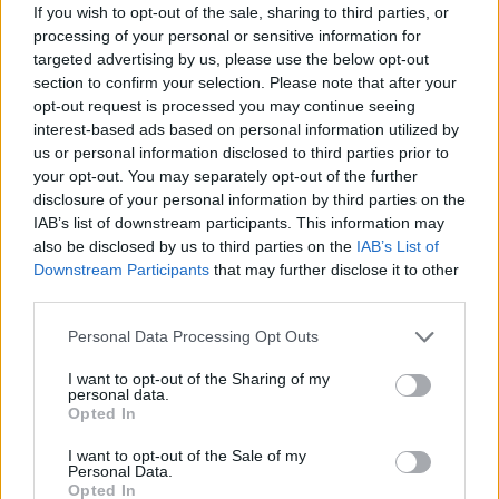
If you wish to opt-out of the sale, sharing to third parties, or
processing of your personal or sensitive information for
targeted advertising by us, please use the below opt-out
section to confirm your selection. Please note that after your
opt-out request is processed you may continue seeing
interest-based ads based on personal information utilized by
us or personal information disclosed to third parties prior to
your opt-out. You may separately opt-out of the further
22 órája
disclosure of your personal information by third parties on the
Megvan, mikor kezdődik az F1-es Bahreini Nagydíj
IAB’s list of downstream participants. This information may
Malajziában
also be disclosed by us to third parties on the
IAB’s List of
Downstream Participants
that may further disclose it to other
third parties.
Please note that this website/app uses one or more Google
Personal Data Processing Opt Outs
services and may gather and store information including but
not limited to your visit or usage behaviour. You may click to
I want to opt-out of the Sharing of my
personal data.
grant or deny consent to Google and its third-party tags to
Opted In
use your data for below specified purposes in below Google
consent section.
I want to opt-out of the Sale of my
Personal Data.
Opted In