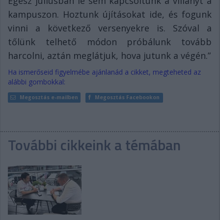
Egész júliusban le sem kapcsoltunk a villanyt a
kampuszon. Hoztunk újításokat ide, és fogunk
vinni a következő versenyekre is. Szóval a
tőlünk telhető módon próbálunk tovább
harcolni, aztán meglátjuk, hova jutunk a végén.”
Ha ismerőseid figyelmébe ajánlanád a cikket, megteheted az
alábbi gombokkal:
Megosztás e-mailben
Megosztás Facebookon
További cikkeink a témában