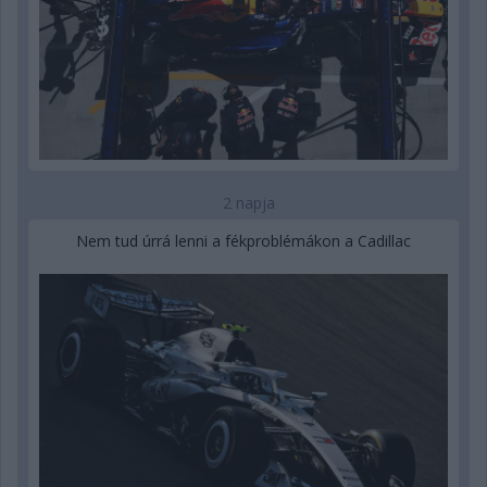
2 napja
Nem tud úrrá lenni a fékproblémákon a Cadillac