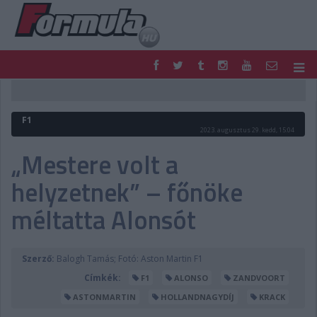
F1
PARC FERMÉ
FORMULA
MOTOR
F1
NEMZETKÖZI
HAZAI
2023. augusztus 29. kedd, 15:04
RETRO
EGYÉB
„Mestere volt a
PODCAST
SHOP
helyzetnek” – főnöke
LIVE
TIPPJÁTÉK
DIGITÁLIS MAGAZIN
PONTÁLLÁSOK
méltatta Alonsót
VERSENYNAPTÁRAK
Szerző:
Balogh Tamás; Fotó: Aston Martin F1
Címkék:
F1
ALONSO
ZANDVOORT
ASTONMARTIN
HOLLANDNAGYDÍJ
KRACK