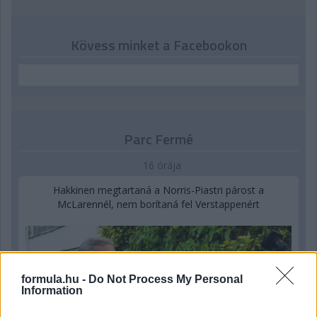
Kövess minket a Facebookon
Parc Fermé
16 órája
Hakkinen megtartaná a Norris-Piastri párost a
McLarennél, nem borítaná fel Verstappenért
formula.hu -
Do Not Process My Personal
Information