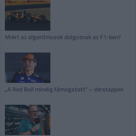
Miért az algoritmusok dolgoznak az F1-ben?
„A Red Bull mindig támogatott” – Verstappen