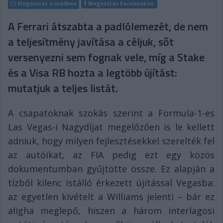
Megosztás e-mailben
Megosztás Facebookon
A Ferrari átszabta a padlólemezét, de nem
a teljesítmény javítása a céljuk, sőt
versenyezni sem fognak vele, míg a Stake
és a Visa RB hozta a legtöbb újítást:
mutatjuk a teljes listát.
A csapatoknak szokás szerint a Formula-1-es
Las Vegas-i Nagydíjat megelőzően is le kellett
adniuk, hogy milyen fejlesztésekkel szerelték fel
az autóikat, az FIA pedig ezt egy közös
dokumentumban gyűjtötte össze. Ez alapján a
tízből kilenc istálló érkezett újítással Vegasba:
az egyetlen kivételt a Williams jelenti – bár ez
aligha meglepő, hiszen a három interlagosi