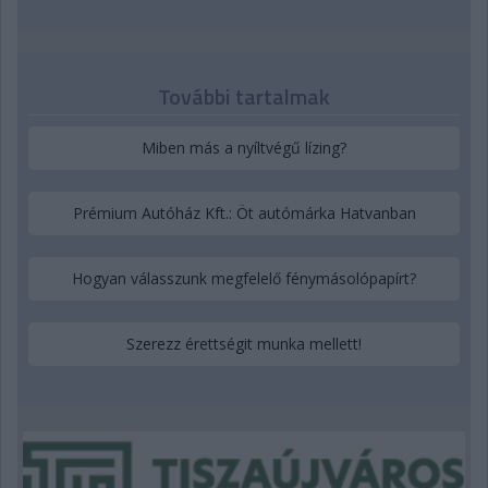
További tartalmak
Miben más a nyíltvégű lízing?
Prémium Autóház Kft.: Öt autómárka Hatvanban
Hogyan válasszunk megfelelő fénymásolópapírt?
Szerezz érettségit munka mellett!