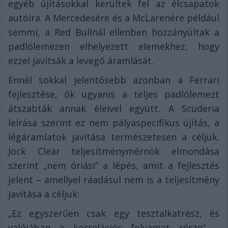
egyéb újításokkal kerültek fel az élcsapatok
autóira. A Mercedesére és a McLarenére például
semmi, a Red Bullnál ellenben hozzányúltak a
padlólemezen elhelyezett elemekhez, hogy
ezzel javítsák a levegő áramlását.
Ennél sokkal jelentősebb azonban a Ferrari
fejlesztése, ők ugyanis a teljes padlólemezt
átszabták annak éleivel együtt. A Scuderia
leírása szerint ez nem pályaspecifikus újítás, a
légáramlatok javítása természetesen a céljuk.
Jock Clear teljesítménymérnök elmondása
szerint „nem óriási” a lépés, amit a fejlesztés
jelent – amellyel ráadásul nem is a teljesítmény
javítása a céljuk:
„Ez egyszerűen csak egy tesztalkatrész, és
valójában a korrelációs folyamat része” –