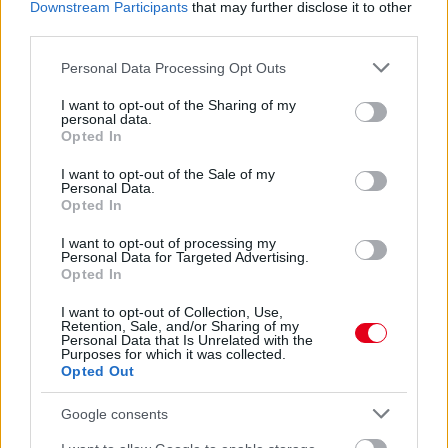
Downstream Participants
that may further disclose it to other
third parties.
Kövess minket a Facebookon
Please note that this website/app uses one or more Google
Personal Data Processing Opt Outs
services and may gather and store information including but
not limited to your visit or usage behaviour. You may click to
I want to opt-out of the Sharing of my
personal data.
grant or deny consent to Google and its third-party tags to
Opted In
use your data for below specified purposes in below Google
Parc Fermé
consent section.
I want to opt-out of the Sale of my
Personal Data.
Opted In
15 órája
I want to opt-out of processing my
Montoya szerint Antonelli kedvessége sem segít
Personal Data for Targeted Advertising.
Russellen
Opted In
I want to opt-out of Collection, Use,
Retention, Sale, and/or Sharing of my
Personal Data that Is Unrelated with the
Purposes for which it was collected.
Opted Out
Google consents