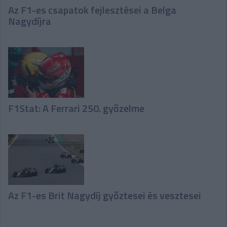
Az F1-es csapatok fejlesztései a Belga
Nagydíjra
F1Stat: A Ferrari 250. győzelme
Az F1-es Brit Nagydíj győztesei és vesztesei