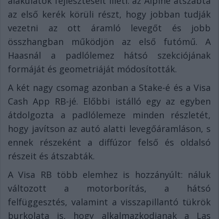
alakulatok fejlesztéseit illeti: az Alpine átszabta
az első kerék körüli részt, hogy jobban tudják
vezetni az ott áramló levegőt és jobb
összhangban működjön az első futómű. A
Haasnál a padlólemez hátsó szekciójának
formáját és geometriáját módosították.
A két nagy csomag azonban a Stake-é és a Visa
Cash App RB-jé. Előbbi istálló egy az egyben
átdolgozta a padlólemeze minden részletét,
hogy javítson az autó alatti levegőáramláson, s
ennek részeként a diffúzor felső és oldalsó
részeit és átszabták.
A Visa RB több elemhez is hozzányúlt: náluk
változott a motorborítás, a hátsó
felfüggesztés, valamint a visszapillantó tükrök
burkolata is, hogy alkalmazkodjanak a Las