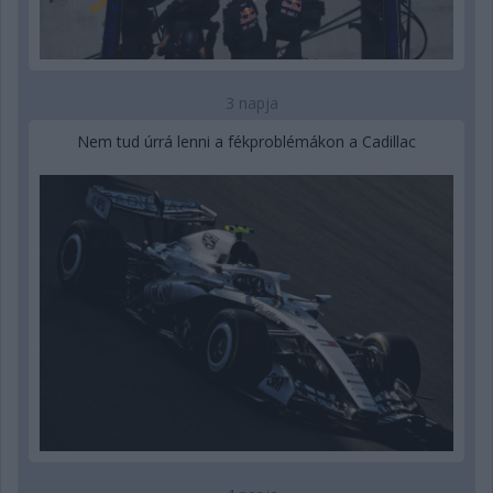
3 napja
Nem tud úrrá lenni a fékproblémákon a Cadillac