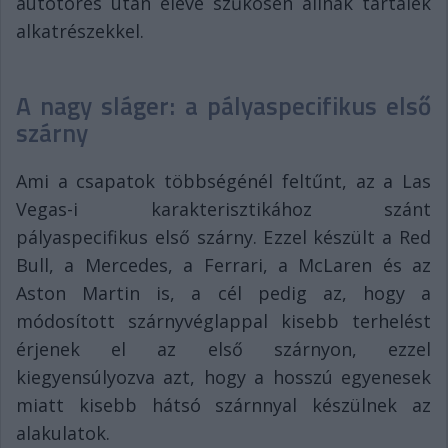
autótörés után eleve szűkösen állnak tartalék
alkatrészekkel.
A nagy sláger: a pályaspecifikus első
szárny
Ami a csapatok többségénél feltűnt, az a Las
Vegas-i karakterisztikához szánt
pályaspecifikus első szárny. Ezzel készült a Red
Bull, a Mercedes, a Ferrari, a McLaren és az
Aston Martin is, a cél pedig az, hogy a
módosított szárnyvéglappal kisebb terhelést
érjenek el az első szárnyon, ezzel
kiegyensúlyozva azt, hogy a hosszú egyenesek
miatt kisebb hátsó szárnnyal készülnek az
alakulatok.