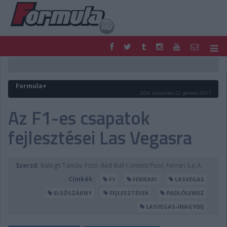
F1
PARC FERMÉ
FORMULA
MOTOR
Formula+
NEMZETKÖZI
HAZAI
2024. november 22. péntek, 05:17
RETRO
EGYÉB
Az F1-es csapatok
PODCAST
SHOP
fejlesztései Las Vegasra
LIVE
TIPPJÁTÉK
DIGITÁLIS MAGAZIN
PONTÁLLÁSOK
VERSENYNAPTÁRAK
Szerző:
Balogh Tamás; Fotó: Red Bull Content Pool, Ferrari S.p.A.
Címkék:
F1
FERRARI
LASVEGAS
ELSŐSZÁRNY
FEJLESZTÉSEK
PADLÓLEMEZ
LASVEGAS-INAGYDÍJ