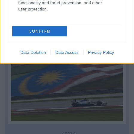
functionality and fraud prevention, and other
user protection.
1 napja
Megvan, mikor kezdődik az F1-es Bahreini Nagydíj
CONFIRM
Malajziában
Data Deletion
Data Access
Privacy Policy
2 napja