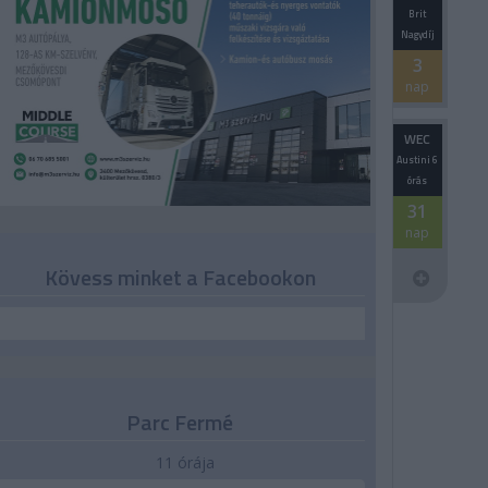
Brit
Nagydíj
3
nap
WEC
Austini 6
órás
31
nap
Kövess minket a Facebookon
Parc Fermé
11 órája