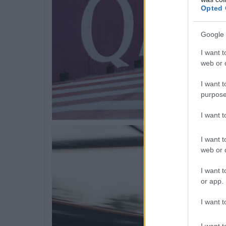
Opted 
Google 
I want t
web or d
I want t
purpose
I want 
I want t
web or d
I want t
or app.
I want t
I want t