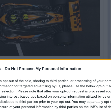
u -
Do Not Process My Personal Information
ése azonban időbe telt, ezt sikerült felszerelni
 a végéig teljesen átszabták az elemet: az
to opt-out of the sale, sharing to third parties, or processing of your per
ábbi verziónál, és teljességgel átsúlyozták a
formation for targeted advertising by us, please use the below opt-out s
r selection. Please note that after your opt-out request is processed y
k elosztását. A szívóhatással dolgozó autók a
eing interest-based ads based on personal information utilized by us or
lemezből, így nem kell túlragozni azt, hogy
disclosed to third parties prior to your opt-out. You may separately opt-
losure of your personal information by third parties on the IAB’s list of