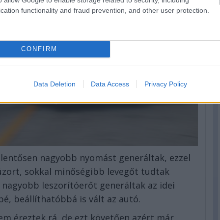
cation functionality and fraud prevention, and other user protection.
CONFIRM
Data Deletion
Data Access
Privacy Policy
jelentősen nagyobb nyomást generáltak, ezzel
zort, sokkal minőségibb levegőt tudtak
l nagyobb leszorítóerőt generáltak az idei
é, beállíthatóbbá is vált az autó.
m éreztek rá, de ezt követően azért már