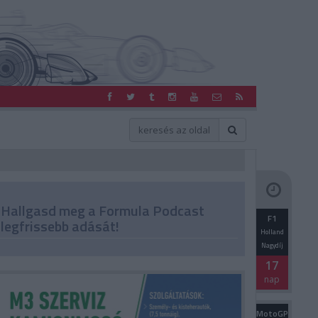
Hallgasd meg a Formula Podcast
F1
legfrissebb adását!
Holland
Nagydíj
17
nap
MotoGP