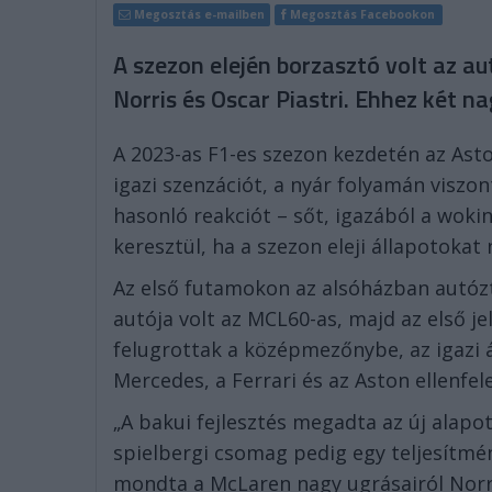
Megosztás e-mailben
Megosztás Facebookon
A szezon elején borzasztó volt az a
Norris és Oscar Piastri. Ehhez két n
A 2023-as F1-es szezon kezdetén az Asto
igazi szenzációt, a nyár folyamán viszo
hasonló reakciót – sőt, igazából a wo
keresztül, ha a szezon eleji állapotokat
Az első futamokon az alsóházban autóz
autója volt az MCL60-as, majd az első j
felugrottak a középmezőnybe, az igazi á
Mercedes, a Ferrari és az Aston ellenfe
„A bakui fejlesztés megadta az új alapot,
spielbergi csomag pedig egy teljesítmén
mondta a McLaren nagy ugrásairól Norr