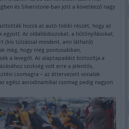
rgben és Silverstone-ban jött a következő nagy
azították hozzá az autó többi részét, hogy az
együtt. Az oldaldobozokat, a hűtőnyílásokat,
 (kis túlzással mindent, ami látható)
agtak még, hogy még pontosabban,
ék a levegőt. Az alaptapadást biztosítja a
ázásához szükség volt erre a jelentős,
ztési csomagra – az áttervezett vonalak
t, az egész aerodinamikai csomag pedig nagyon