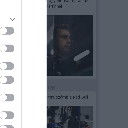
Newey biztos benne, hogy Alonso marad az
Aston Martinnál
2 napja
Lassuló fejlesztési ütemre számít a Red Bull