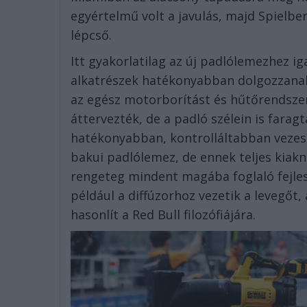
egyértelmű volt a javulás, majd Spielbe
lépcső.
Itt gyakorlatilag az új padlólemezhez ig
alkatrészek hatékonyabban dolgozzanak 
az egész motorborítást és hűtőrendszert
áttervezték, de a padló szélein is far
hatékonyabban, kontrolláltabban vezess
bakui padlólemez, de ennek teljes kiakn
rengeteg mindent magába foglaló fejles
például a diffúzorhoz vezetik a levegő
hasonlít a Red Bull filozófiájára.