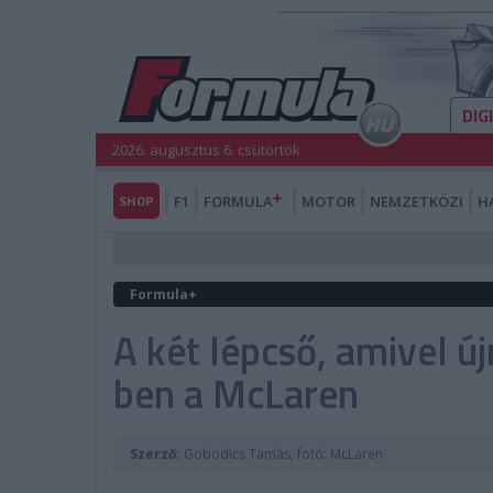
DIG
2026. augusztus 6. csütörtök
SHOP
F1
FORMULA
MOTOR
NEMZETKÖZI
H
Formula+
A két lépcső, amivel újr
ben a McLaren
Szerző:
Gobodics Tamás, fotó: McLaren