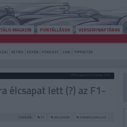
ITÁLIS MAGAZIN
PONTÁLLÁSOK
VERSENYNAPTÁRAK
AZAI
RETRO
EGYÉB
PODCAST
LIVE
TIPPJÁTÉK
2023. augusztus 9. szerda, 15:56
a élcsapat lett (?) az F1-
Címkék:
F1
MCLAREN
FORMULAPLUSZ