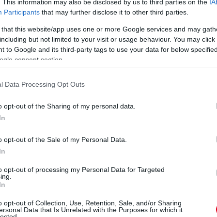
. This information may also be disclosed by us to third parties on the
IA
 megváltozott, nemcsak az alsó csatornák
Participants
that may further disclose it to other third parties.
s, de a látható kivágások és különböző kisebb
 that this website/app uses one or more Google services and may gath
ogalmazott, hogy a padlólemez széleinek hátsó
including but not limited to your visit or usage behaviour. You may click 
 to Google and its third-party tags to use your data for below specifi
ték az alkatrész szerkezetét, hogy ne legyen
ogle consent section.
tsó kerék előtti részen pedig szintén kezelték,
dekében.
l Data Processing Opt Outs
o opt-out of the Sharing of my personal data.
In
o opt-out of the Sale of my Personal Data.
In
to opt-out of processing my Personal Data for Targeted
ing.
In
o opt-out of Collection, Use, Retention, Sale, and/or Sharing
ersonal Data that Is Unrelated with the Purposes for which it
lected.