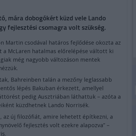
utó, mára dobogókért küzd vele Lando
agy fejlesztési csomagra volt szükség.
n Martin csodával határos fejlődése okozta az
nt a McLaren hatalmas előrelépése váltott ki
kingiak még nagyobb változáson mentek
 nézzük.
tak, Bahreinben talán a mezőny leglassabb
elentős lépés Bakuban érkezett, amellyel
ttörést pedig Ausztriában láthattuk – azóta a
leiként küzdhetnek Lando Norrisék.
 az új filozófiát, amire lehetett építkezni, a
ynövelő fejlesztés volt ezekre alapozva” –
is.