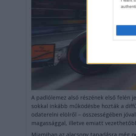
authenti
A padlólemez alsó részének első felén 
sokkal inkább működésbe hozták a diffú
odaterelni elölről – összességében jóva
magassággal, illetve emiatt vezethetőbb
Miamiban az alacsony tapadásra még ne