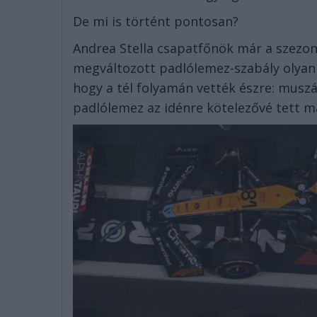
De mi is történt pontosan?
Andrea Stella csapatfőnök már a szezon e
megváltozott padlólemez-szabály olyan j
hogy a tél folyamán vették észre: muszá
padlólemez az idénre kötelezővé tett m