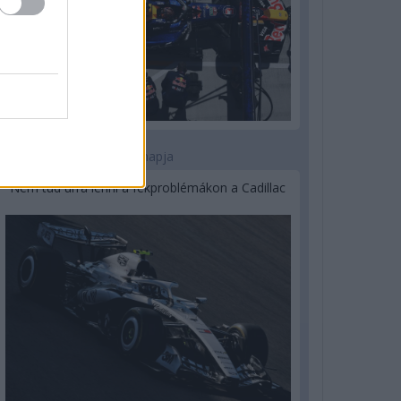
2 napja
Nem tud úrrá lenni a fékproblémákon a Cadillac