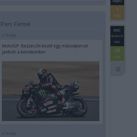
Nagydíj
1
nap
Parc Fermé
WEC
3 órája
Austini 6
órás
MotoGP: Bezzecchi közel egy másodpercet
29
javított a körrekordon
nap
4 órája