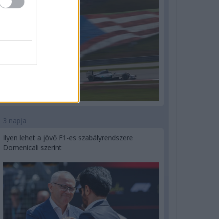
3 napja
Ilyen lehet a jövő F1-es szabályrendszere
Domenicali szerint