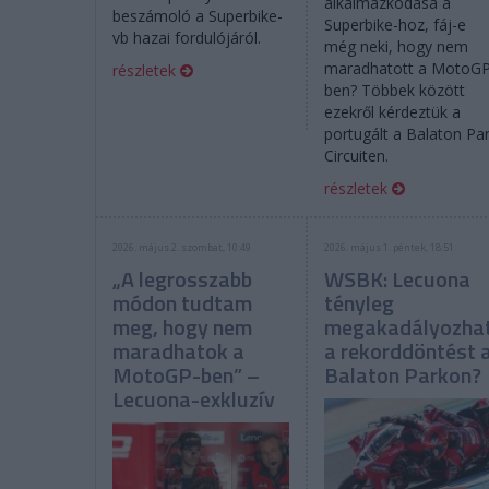
alkalmazkodása a
beszámoló a Superbike-
Superbike-hoz, fáj-e
vb hazai fordulójáról.
még neki, hogy nem
maradhatott a MotoGP
részletek
ben? Többek között
ezekről kérdeztük a
portugált a Balaton Pa
Circuiten.
részletek
2026. május 2. szombat, 10:49
2026. május 1. péntek, 18:51
„A legrosszabb
WSBK: Lecuona
módon tudtam
tényleg
meg, hogy nem
megakadályozha
maradhatok a
a rekorddöntést 
MotoGP-ben” –
Balaton Parkon?
Lecuona-exkluzív