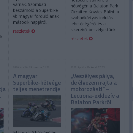
várnak. Szombati
hétvégén a Balaton Park
beszámoló a Superbike-
Circuiten Kovács Bálint: a
vb magyar fordulójának
szabadkártyás indulás
-
második napjáról.
lehetőségéről és a
sikereiről beszélgettünk.
részletek
rk
részletek
2026. április 29. szerda, 11:22
2026. április 28. kedd, 12:23
A magyar
„Veszélyes pálya,
Superbike-hétvége
de élvezem rajta a
tja
teljes menetrendje
motorozást!” –
a
Lecuona-exkluzív a
Balaton Parkról
Május első hétvégéjén