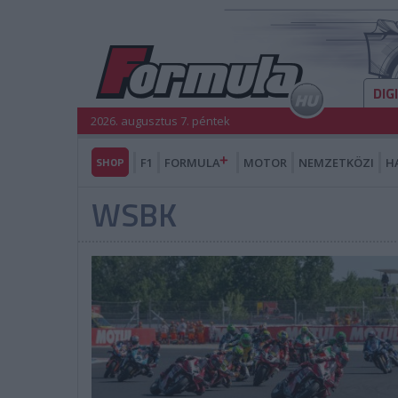
DIG
2026. augusztus 7. péntek
SHOP
F1
FORMULA
MOTOR
NEMZETKÖZI
H
WSBK