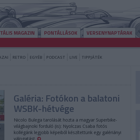
ITÁLIS MAGAZIN
PONTÁLLÁSOK
VERSENYNAPTÁRAK
AZAI
RETRO
EGYÉB
PODCAST
LIVE
TIPPJÁTÉK
Galéria: Fotókon a balatoni
WSBK-hétvége
Nicolo Bulega tarolását hozta a magyar Superbike-
világbajnoki forduló (is): Nyolczas Csaba fotós
kollégánk legjobb képeiből készítettünk egy galériányi
válogatást.