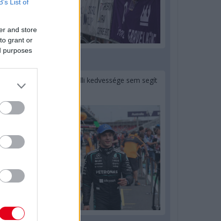
B’s List of
er and store
to grant or
ed purposes
1 napja
Montoya szerint Antonelli kedvessége sem segít
Russellen