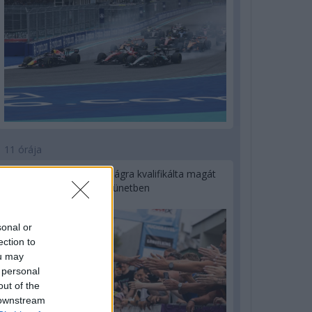
11 órája
Kerékpáros világbajnokságra kvalifikálta magát
Bottas az F1-es nyári szünetben
sonal or
ection to
ou may
 personal
out of the
 downstream