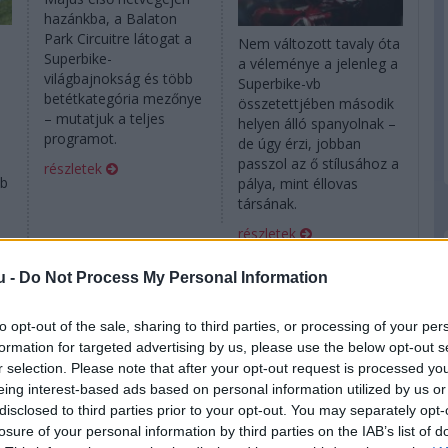
hazánkba, a Balaton
Park Circuitre látogat a
Nem változott tavaly óta
Superbike-
a véleménye a jelenleg a
világbajnokság és több
Superbike-vb
betétkategória mezőnye
összetettjében második
– mutatjuk a teljes
helyen álló spanyolnak –
programot.
de úgy érzi, jobban
passzol az ő stílusához a
részletek
vb
pálya, mint éllovas
társának.
részletek
u -
Do Not Process My Personal Information
2025. július 30. szerda, 08:00
2025. július 29. kedd, 16:30
„Nem fair, hogy
Török hódoltság a
to opt-out of the sale, sharing to third parties, or processing of your per
büntetnek azért,
Balatonnál –
formation for targeted advertising by us, please use the below opt-out s
mert könnyű és
Formula Motocast
r selection. Please note that after your opt-out request is processed y
v
alacsony vagyok”
eing interest-based ads based on personal information utilized by us or
– Bautista-
disclosed to third parties prior to your opt-out. You may separately opt-
exkluzív
losure of your personal information by third parties on the IAB’s list of