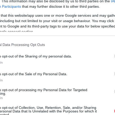
. This information may also be disclosed by us to third parties on the
IA
Participants
that may further disclose it to other third parties.
 that this website/app uses one or more Google services and may gath
Razgatlioglu uralta a
including but not limited to your visit or usage behaviour. You may click 
hazánkba 35 év után
a
visszatérő Superbike-vb
 to Google and its third-party tags to use your data for below specifi
futamait a Balaton Park
ogle consent section.
Az előnyeit elvették, a
Circuiten: helyszíni
t
hátrányait felnagyították:
benyomásokkal
elmagyarázta a spanyol,
l Data Processing Opt Outs
fűszerezve összegeztük
miért érzi
a történelmi hétvégét.
t
igazságtalannak a WSBK
o opt-out of the Sharing of my personal data.
súlyszabályát. A
részletek
In
kétszeres világbajnokkal
készült exkluzív interjúnk
első része.
o opt-out of the Sale of my Personal Data.
In
részletek
to opt-out of processing my Personal Data for Targeted
ing.
következő hírek
In
o opt-out of Collection, Use, Retention, Sale, and/or Sharing
ersonal Data that Is Unrelated with the Purposes for which it
lected.