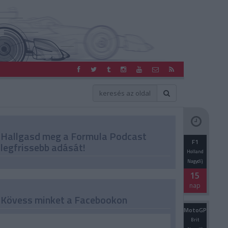
Hallgasd meg a Formula Podcast
F1
legfrissebb adását!
Holland
Nagydíj
15
nap
Kövess minket a Facebookon
MotoGP
Brit