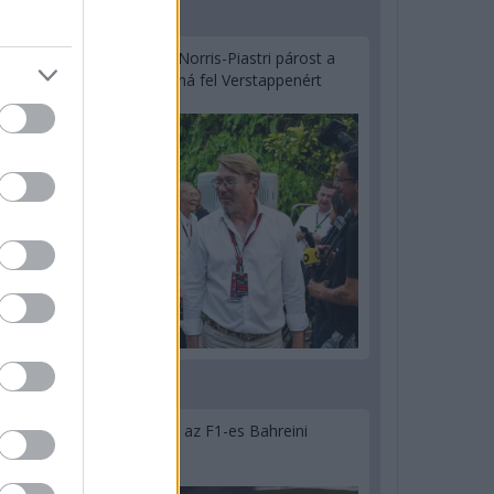
2 napja
Hakkinen megtartaná a Norris-Piastri párost a
McLarennél, nem borítaná fel Verstappenért
2 napja
Megvan, mikor kezdődik az F1-es Bahreini
Nagydíj Malajziában