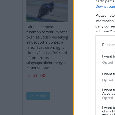
participants
Downstream 
Please note
information 
Mi a helyzet pontosan 
szerződésével? Van-e
deny consent
Bár a Superpole-
konkrét ajánlat az
in below Go
futamon történt ütközés
asztalán? És melyik vol
okán az utolsó versenyig
karrierje kedvenc
elhúzódott a döntés a
Persona
motorja? A kétszeres
jerezi évadzárón, így is
WSBK-bajnokkal készül
címet védett a török, aki
I want t
exkluzív interjúnk
háromszoros
második része.
Opted 
világbajnokként megy át
a MotoGP-be.
részletek
I want t
részletek
Opted 
I want 
Advertis
előző hírek
Opted 
I want t
of my P
was col