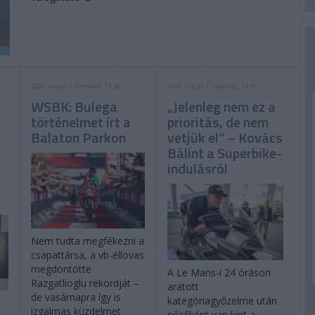
2026. május 2. szombat, 18:35
2026. május 2. szombat, 14:51
WSBK: Bulega
„Jelenleg nem ez a
történelmet írt a
prioritás, de nem
Balaton Parkon
vetjük el” – Kovács
Bálint a Superbike-
indulásról
Nem tudta megfékezni a
csapattársa, a vb-éllovas
megdöntötte
A Le Mans-i 24 óráson
Razgatlioglu rekordját –
aratott
de vasárnapra így is
kategóriagyőzelme után
izgalmas küzdelmet
nézőként van kint a