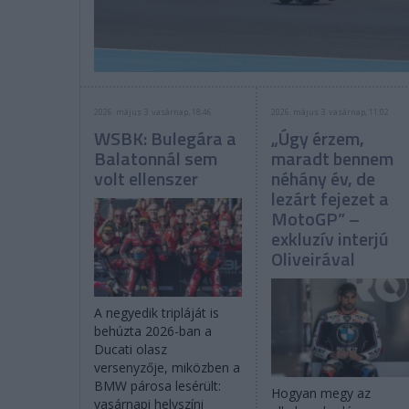
2026. május 3. vasárnap, 18:46
2026. május 3. vasárnap, 11:02
WSBK: Bulegára a
„Úgy érzem,
Balatonnál sem
maradt bennem
volt ellenszer
néhány év, de
lezárt fejezet a
MotoGP” –
exkluzív interjú
Oliveirával
A negyedik tripláját is
behúzta 2026-ban a
Ducati olasz
versenyzője, miközben a
BMW párosa lesérült:
Hogyan megy az
vasárnapi helyszíni