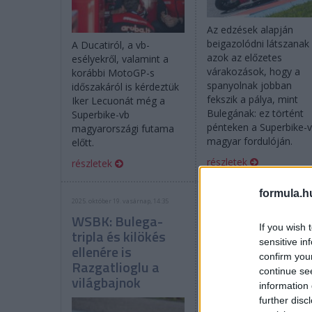
Az edzések alapján
beigazolódni látszanak
A Ducatiról, a vb-
azok az előzetes
esélyekről, valamint a
várakozások, hogy a
korábbi MotoGP-s
spanyolnak jobban
időszakáról is kérdeztük
fekszik a pálya, mint
Iker Lecuonát még a
Bulegának: ez történt
Superbike-vb
pénteken a Superbike-
magyarországi futama
magyar fordulóján.
előtt.
részletek
részletek
formula.h
2025. október 19. vasárnap, 14:35
2025. július 31. csütörtök, 07:00
WSBK: Bulega-
„Nem zárultak
If you wish 
tripla és kilökés
még be az ajtók a
sensitive in
ellenére is
Ducatinál” –
confirm you
Razgatlioglu a
Bautista-exkluzí
continue se
világbajnok
information 
further disc