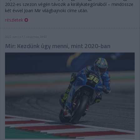
2022-es szezon végén távozik a királykategóriából – mindössze
két évvel Joan Mir világbajnoki címe után.
részletek
2022. április 17. vasárnap, 09:02
Mir: Kezdünk úgy menni, mint 2020-ban