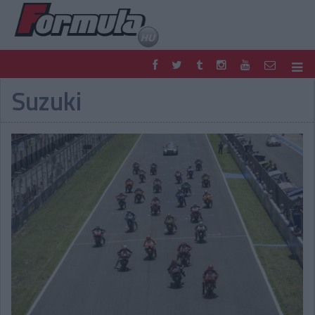
Suzuki
F1
PARC FERMÉ
FORMULA
MOTOR
NEMZETKÖZI
HAZAI
RETRO
EGYÉB
PODCAST
SHOP
LIVE
TIPPJÁTÉK
DIGITÁLIS MAGAZIN
PONTÁLLÁSOK
VERSENYNAPTÁRAK