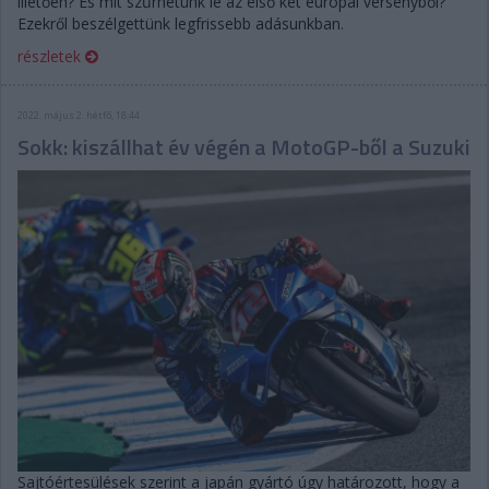
illetően? És mit szűrhetünk le az első két európai versenyből?
Ezekről beszélgettünk legfrissebb adásunkban.
részletek
2022. május 2. hétfő, 18:44
Sokk: kiszállhat év végén a MotoGP-ből a Suzuki
Sajtóértesülések szerint a japán gyártó úgy határozott, hogy a