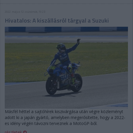
2022. május 12. csütörtök, 10:23
Hivatalos: A kiszállásról tárgyal a Suzuki
Másfél héttel a sajtóhírek kiszivárgása után végre közleményt
adott ki a japán gyártó, amelyben megerősítette, hogy a 2022-
es idény végén távozni terveznek a MotoGP-ből.
részletek