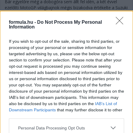
Bár egyelőre még a dobogóra sem állt fel idén, a két évvel
ezelőtti MotoGP-világbajnok mégis bizakodva értékelte a Suzuki
formáját: hasonlóan konstansan teljesítenek, mint a
címszerzésükkor.
formula.hu -
Do Not Process My Personal
Information
részletek
If you wish to opt-out of the sale, sharing to third parties, or
2022. április 8. péntek, 22:02
processing of your personal or sensitive information for
Zarcóé a péntek, tízen kívül a vb-éllovas
targeted advertising by us, please use the below opt-out
section to confirm your selection. Please note that after your
opt-out request is processed you may continue seeing
interest-based ads based on personal information utilized by
us or personal information disclosed to third parties prior to
your opt-out. You may separately opt-out of the further
disclosure of your personal information by third parties on the
IAB’s list of downstream participants. This information may
also be disclosed by us to third parties on the
IAB’s List of
Downstream Participants
that may further disclose it to other
third parties.
Please note that this website/app uses one or more Google
Personal Data Processing Opt Outs
services and may gather and store information including but