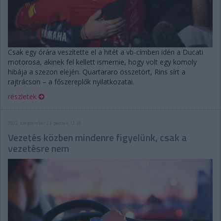
Csak egy órára veszítette el a hitét a vb-címben idén a Ducati
motorosa, akinek fel kellett ismernie, hogy volt egy komoly
hibája a szezon elején. Quartararo összetört, Rins sírt a
rajtrácson – a főszereplők nyilatkozatai.
részletek
2022. szeptember 23. péntek, 12:35
Vezetés közben mindenre figyelünk, csak a
vezetésre nem