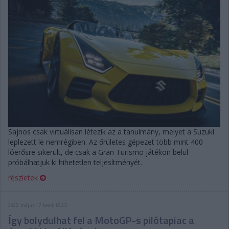
Sajnos csak virtuálisan létezik az a tanulmány, melyet a Suzuki
leplezett le nemrégiben. Az őrületes gépezet több mint 400
lóerősre sikerült, de csak a Gran Turismo játékon belül
próbálhatjuk ki hihetetlen teljesítményét.
részletek
2022. május 17. kedd, 15:23
Így bolydulhat fel a MotoGP-s pilótapiac a