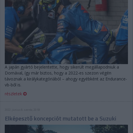
A japán gyártó bejelentette, hogy sikerült megállapodniuk a
Dornával, így már biztos, hogy a 2022-es szezon végén
távoznak a királykategóriából – ahogy egyébként az Endurance-
vb-ből is.
részletek
2022. június 8. szerda, 20:59
Elképesztő koncepciót mutatott be a Suzuki