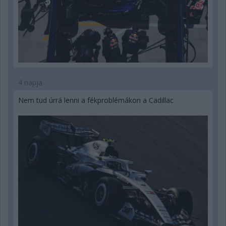
4 napja
Nem tud úrrá lenni a fékproblémákon a Cadillac