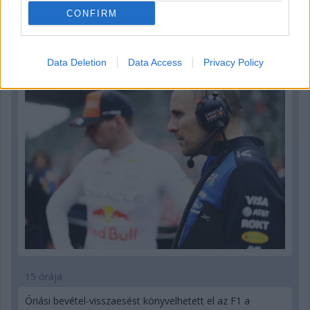
CONFIRM
10 órája
Sajtó: Az Aston Martintól érkezik Lambiase utódja a Red
Bullhoz?
Data Deletion
Data Access
Privacy Policy
15 órája
Óriási bevétel-visszaesést könyvelhetett el az F1 a