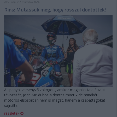
2022. május 12. csütörtök, 18:56
Rins: Mutassuk meg, hogy rosszul döntöttek!
A spanyol versenyző zokogott, amikor meghallotta a Suzuki
távozását, Joan Mir dühös a döntés miatt – de mindkét
motoros elsősorban nem is magát, hanem a csapattagokat
sajnálta.
részletek