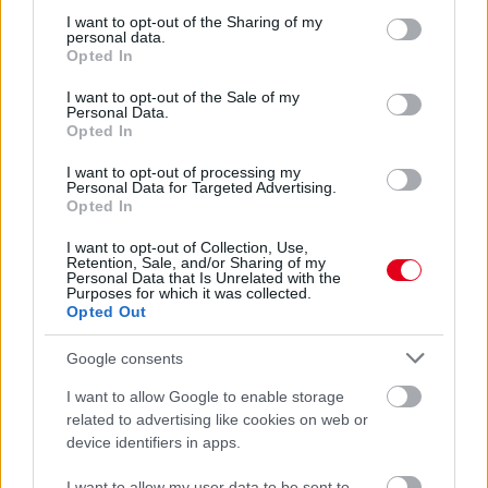
not limited to your visit or usage behaviour. You may click to
I want to opt-out of the Sharing of my
personal data.
A Pramac Ducati franciája az FP2 legvégén tört az élre,
grant or deny consent to Google and its third-party tags to
Opted In
megelőzve Jack Millert és Fabio Quartararót. Jól muzsikált a
use your data for below specified purposes in below Google
Suzuki az Amerikai GP első napján, a visszatérő Marc Marquez
consent section.
I want to opt-out of the Sale of my
a hatodik, a vb-éllovas Aleix Espargaro tízen kívül.
Personal Data.
Opted In
részletek
I want to opt-out of processing my
Personal Data for Targeted Advertising.
előző hírek
következő hírek
Opted In
I want to opt-out of Collection, Use,
Retention, Sale, and/or Sharing of my
Personal Data that Is Unrelated with the
Hallgasd meg a Formula Podcast
Purposes for which it was collected.
legfrissebb adását!
Opted Out
Google consents
I want to allow Google to enable storage
related to advertising like cookies on web or
Kövess minket a Facebookon
device identifiers in apps.
I want to allow my user data to be sent to