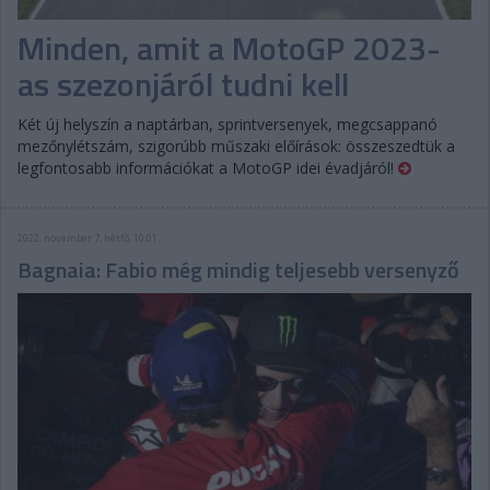
Minden, amit a MotoGP 2023-
as szezonjáról tudni kell
Két új helyszín a naptárban, sprintversenyek, megcsappanó
mezőnylétszám, szigorúbb műszaki előírások: összeszedtük a
legfontosabb információkat a MotoGP idei évadjáról!
2022. november 7. hétfő, 10:01
Bagnaia: Fabio még mindig teljesebb versenyző