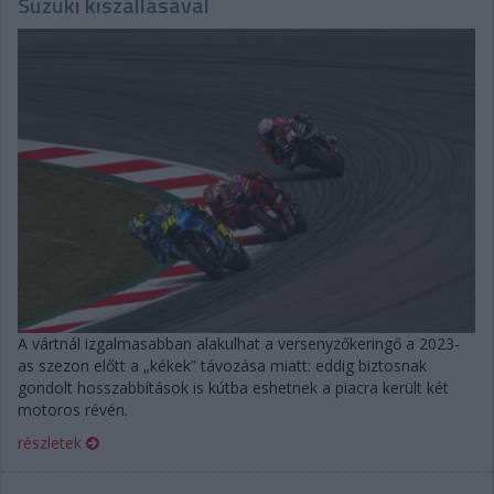
Suzuki kiszállásával
A vártnál izgalmasabban alakulhat a versenyzőkeringő a 2023-
as szezon előtt a „kékek” távozása miatt: eddig biztosnak
gondolt hosszabbítások is kútba eshetnek a piacra került két
motoros révén.
részletek