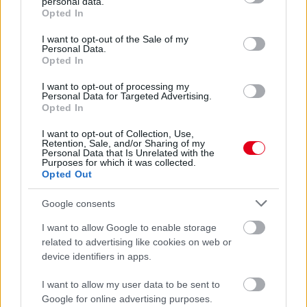
personal data.
grant or deny consent to Google and its third-party tags to
A monacói pilótát Abu Dhabiból hazatérve tesztelték pozitív
Opted In
use your data for below specified purposes in below Google
eredménnyel – közölte a Ferrari. A versenyző idén egyszer már
consent section.
megfertőződött: szerencséjére egyik betegség sem volt
I want to opt-out of the Sale of my
Personal Data.
hatással szezonjára.
Opted In
részletek
I want to opt-out of processing my
Personal Data for Targeted Advertising.
Opted In
előző hírek
következő hírek
I want to opt-out of Collection, Use,
Retention, Sale, and/or Sharing of my
Personal Data that Is Unrelated with the
Purposes for which it was collected.
Hallgasd meg a Formula Podcast
Opted Out
legfrissebb adását!
Google consents
I want to allow Google to enable storage
related to advertising like cookies on web or
Kövess minket a Facebookon
device identifiers in apps.
I want to allow my user data to be sent to
Google for online advertising purposes.