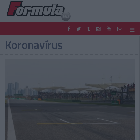
Koronavírus
F1
PARC FERMÉ
FORMULA
MOTOR
NEMZETKÖZI
HAZAI
RETRO
EGYÉB
PODCAST
SHOP
LIVE
TIPPJÁTÉK
DIGITÁLIS MAGAZIN
PONTÁLLÁSOK
VERSENYNAPTÁRAK