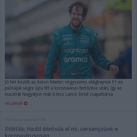
Jó hírt közölt az Aston Martin: négyszeres világbajnok F1-es
pilótájuk végre újra fitt a koronavírus-fertőzése után, így az
Ausztrál Nagydíjon már ő lesz Lance Stroll csapattársa.
részletek
2022. március 18. péntek, 12:33
Pilóták: Hadd döntsük el mi, versenyzünk-e
koronavírusosan