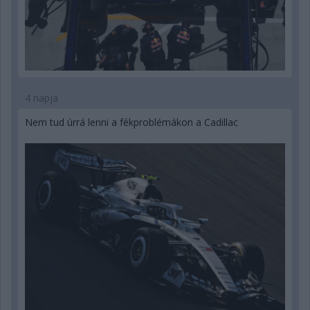
4 napja
Nem tud úrrá lenni a fékproblémákon a Cadillac