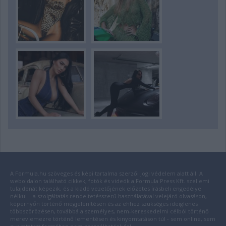
A Formula.hu szöveges és képi tartalma szerzői jogi védelem alatt áll. A
weboldalon található cikkek, fotók és videók a Formula Press Kft. szellemi
tulajdonát képezik, és a kiadó vezetőjének előzetes írásbeli engedélye
nélkül – a szolgáltatás rendeltetésszerű használatával velejáró olvasáson,
képernyőn történő megjelenítésen és az ehhez szükséges ideiglenes
többszörözésen, továbbá a személyes, nem-kereskedelmi célból történő
merevlemezre történő lementésen és kinyomtatáson túl - sem online, sem