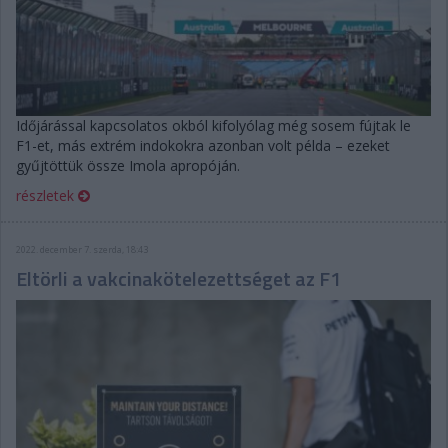
Időjárással kapcsolatos okból kifolyólag még sosem fújtak le
F1-et, más extrém indokokra azonban volt példa – ezeket
gyűjtöttük össze Imola apropóján.
részletek
2022. december 7. szerda, 18:43
Eltörli a vakcinakötelezettséget az F1