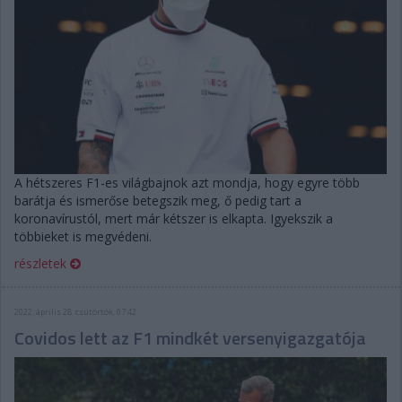
A hétszeres F1-es világbajnok azt mondja, hogy egyre több
barátja és ismerőse betegszik meg, ő pedig tart a
koronavírustól, mert már kétszer is elkapta. Igyekszik a
többieket is megvédeni.
részletek
2022. április 28. csütörtök, 07:42
Covidos lett az F1 mindkét versenyigazgatója