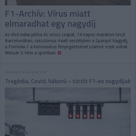
F1-Archív: Vírus miatt
elmaradhat egy nagydíj
Az első indiai pilóta és orosz csapat, 14 napos maratoni teszt
Barcelonában, rasszizmus miatt veszélyben a Spanyol Nagydíj,
a Formula-1 a koronavírus fenyegetésével számol: ezek voltak
február 3. hírei a sportban.
2023. május 18. csütörtök, 10:14
Tragédia, Covid, háború – törölt F1-es nagydíjak