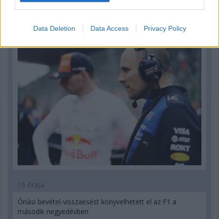
10 órája
Sajtó: Az Aston Martintól érkezik Lambiase utódja a Red
Bullhoz?
Data Deletion
Data Access
Privacy Policy
15 órája
Óriási bevétel-visszaesést könyvelhetett el az F1 a
második negyedévben