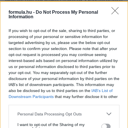
amely alól senki sem mentesül kivételként. A húsz versenyzőnek
nem kell aggódnia, sajtóinformációk szerint már mind felvették
a vakcinát.
formula.hu -
Do Not Process My Personal
Information
részletek
If you wish to opt-out of the sale, sharing to third parties, or
processing of your personal or sensitive information for
2021. december 16. csütörtök, 17:21
Újra elkapta a koronavírust Charles Leclerc
targeted advertising by us, please use the below opt-out
section to confirm your selection. Please note that after your
opt-out request is processed you may continue seeing
interest-based ads based on personal information utilized by
us or personal information disclosed to third parties prior to
your opt-out. You may separately opt-out of the further
disclosure of your personal information by third parties on the
IAB’s list of downstream participants. This information may
also be disclosed by us to third parties on the
IAB’s List of
Downstream Participants
that may further disclose it to other
third parties.
Please note that this website/app uses one or more Google
Personal Data Processing Opt Outs
services and may gather and store information including but
not limited to your visit or usage behaviour. You may click to
I want to opt-out of the Sharing of my