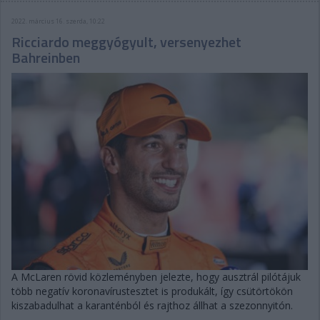
2022. március 16. szerda, 10:22
Ricciardo meggyógyult, versenyezhet
Bahreinben
A McLaren rövid közleményben jelezte, hogy ausztrál pilótájuk
több negatív koronavírustesztet is produkált, így csütörtökön
kiszabadulhat a karanténból és rajthoz állhat a szezonnyitón.