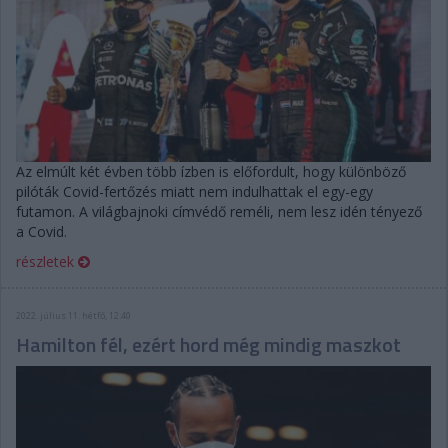
Az elmúlt két évben több ízben is előfordult, hogy különböző
pilóták Covid-fertőzés miatt nem indulhattak el egy-egy
futamon. A világbajnoki címvédő reméli, nem lesz idén tényező
a Covid.
részletek
2022. július 11. hétfő, 12:40
Hamilton fél, ezért hord még mindig maszkot