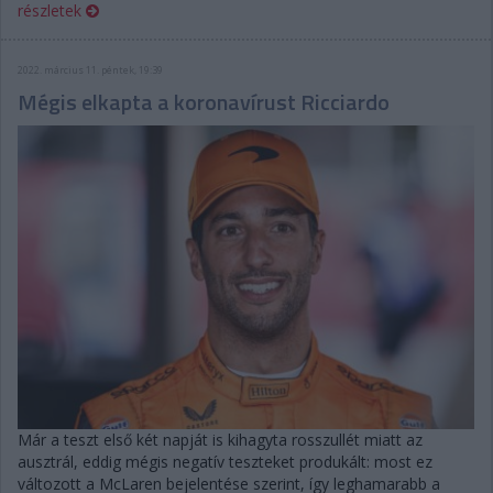
részletek
2022. március 11. péntek, 19:39
Mégis elkapta a koronavírust Ricciardo
Már a teszt első két napját is kihagyta rosszullét miatt az
ausztrál, eddig mégis negatív teszteket produkált: most ez
változott a McLaren bejelentése szerint, így leghamarabb a