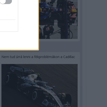
3 napja
Nem tud úrrá lenni a fékproblémákon a Cadillac