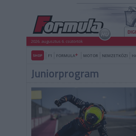
DIG
2026. augusztus 6. csütörtök
SHOP
F1
FORMULA
MOTOR
NEMZETKÖZI
H
Juniorprogram