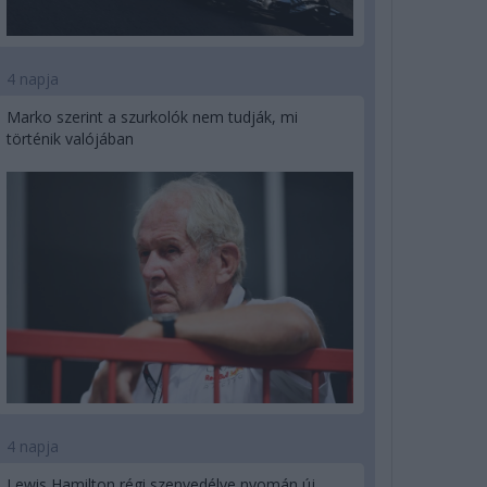
4 napja
Marko szerint a szurkolók nem tudják, mi
történik valójában
4 napja
Lewis Hamilton régi szenvedélye nyomán új