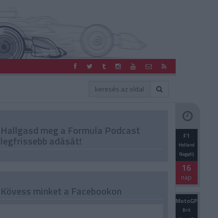
Hallgasd meg a Formula Podcast
F1
legfrissebb adását!
Holland
Nagydíj
16
nap
Kövess minket a Facebookon
MotoGP
Brit