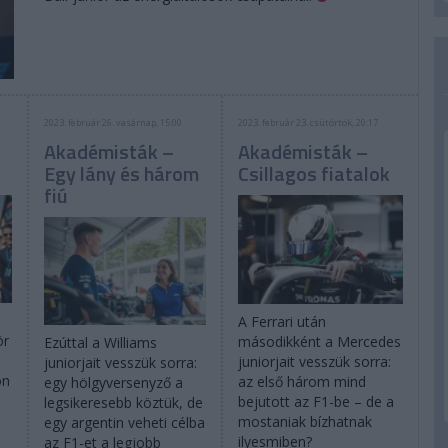
2023. február 26. vasárnap, 15:00
2023. február 23. csütörtök, 20:17
Akadémisták –
Akadémisták –
Egy lány és három
Csillagos fiatalok
fiú
A Ferrari után
ör
másodikként a Mercedes
Ezúttal a Williams
juniorjait vesszük sorra:
juniorjait vesszük sorra:
on
az első három mind
egy hölgyversenyző a
bejutott az F1-be – de a
legsikeresebb köztük, de
mostaniak bízhatnak
egy argentin veheti célba
ilyesmiben?
az F1-et a legjobb