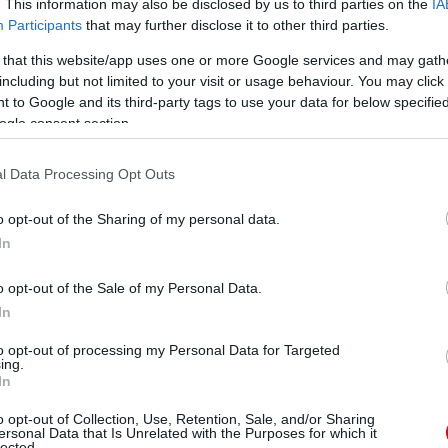
Olasz sajtóhírek szerint a
. This information may also be disclosed by us to third parties on the
IA
csapatfőnöke, Franz
hétszeres világbajnok
Participants
that may further disclose it to other third parties.
Tost szerint nonszensz,
legenda fia a Ferrari és a
hogy a közvélemény
Mercedes közül az
 that this website/app uses one or more Google services and may gath
-
arról beszél, kimerült
olaszok juniorprogramját
including but not limited to your visit or usage behaviour. You may click 
ll
volna a Red Bull család
választja majd. Mick
 to Google and its third-party tags to use your data for below specifi
utánpótlás-neveldéje, és
Schumacher ezzel ismét
ogle consent section.
egyszer már elküldött
az F1 felé lépett.
embereket kellene újra
részletek
l Data Processing Opt Outs
elővenniük.
részletek
o opt-out of the Sharing of my personal data.
In
következő hírek
o opt-out of the Sale of my Personal Data.
In
to opt-out of processing my Personal Data for Targeted
ing.
In
o opt-out of Collection, Use, Retention, Sale, and/or Sharing
ersonal Data that Is Unrelated with the Purposes for which it
lected.