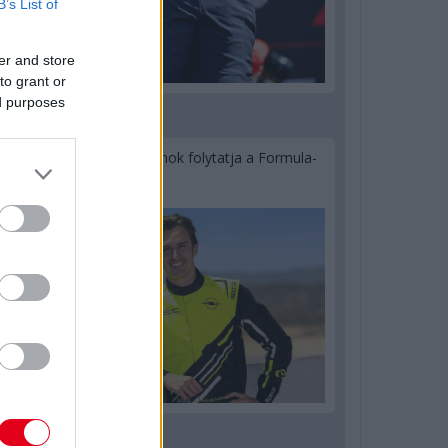
B’s List of
er and store
to grant or
ed purposes
2 napja
Újabb korábbi F2-es bajnok folytatja a Formula-
E-ben
2 napja