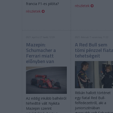
francia F1-es pilóta?
részletek
részletek
2021. április 27. kedd, 12:29
2021. február 7. vasárnap, 11:22
Mazepin:
A Red Bull sem
Schumacher a
tömi pénzzel fiat
Ferrari miatt
tehetségeit
előnyben van
Ritkán hallott történet
egy fiatal Red Bull-
Az eddig inkább balhéiról
felfedezettről, aki a
hírhedtté vált Nyikita
juniorszériában
Mazepin szerint
gyorsabb volt Sebastia