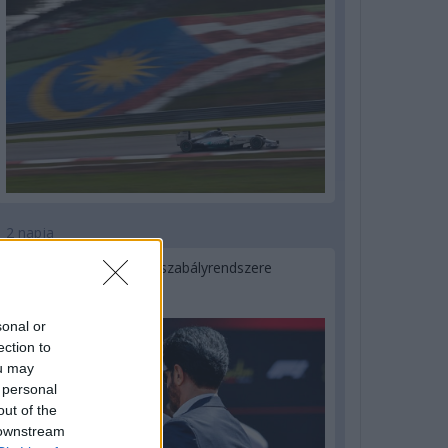
2 napja
Ilyen lehet a jövő F1-es szabályrendszere
Domenicali szerint
sonal or
ection to
ou may
 personal
out of the
 downstream