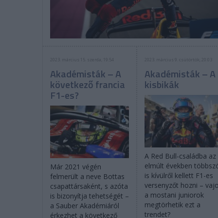
2023. március 15. szerda, 19:54
2023. március 9. csütörtök, 20:03
Akadémisták – A
Akadémisták – A
következő francia
kisbikák
F1-es?
A Red Bull-családba az
elmúlt években többsz
Már 2021 végén
is kívülről kellett F1-es
felmerült a neve Bottas
versenyzőt hozni – vaj
csapattársaként, s azóta
a mostani juniorok
is bizonyítja tehetségét –
megtörhetik ezt a
a Sauber Akadémiáról
trendet?
érkezhet a következő