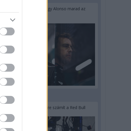
Newey biztos benne, hogy Alonso marad az
Aston Martinnál
3 napja
Lassuló fejlesztési ütemre számít a Red Bull