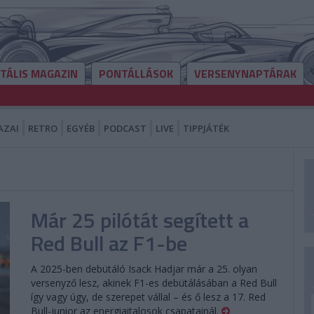
ITÁLIS MAGAZIN
PONTÁLLÁSOK
VERSENYNAPTÁRAK
AZAI
RETRO
EGYÉB
PODCAST
LIVE
TIPPJÁTÉK
Már 25 pilótát segített a
Red Bull az F1-be
A 2025-ben debütáló Isack Hadjar már a 25. olyan
versenyző lesz, akinek F1-es debütálásában a Red Bull
így vagy úgy, de szerepet vállal – és ő lesz a 17. Red
Bull-junior az energiaitalosok csapatainál.