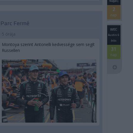
Nagydíj
2
nap
Parc Fermé
WEC
5 órája
Austini 6
órás
Montoya szerint Antonelli kedvessége sem segít
31
Russellen
nap