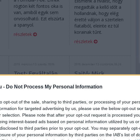
Elismerik a riválist, hogy
rögtön két fontos oka is
megadták a kellő időt a
van, amiből egyik sem
hollandnak, hogy elég
orvosolható. Ezt elszúrta
éretté váljon a szertelen
a spanyol.
fiatalból, eleinte ez túl
korainak tűnt.
részletek
részletek
2019. március 13. szerda, 18:06
2018. december 13. csütörtök, 06:24
Tost: Egyáltalán
Sajtó: Mick
nincs krízisben a
Schumacher a
Red Bull
Ferrarit
u -
Do Not Process My Personal Information
juniorprogramja!
választotta
to opt-out of the sale, sharing to third parties, or processing of your per
formation for targeted advertising by us, please use the below opt-out s
r selection. Please note that after your opt-out request is processed y
eing interest-based ads based on personal information utilized by us or
disclosed to third parties prior to your opt-out. You may separately opt-
losure of your personal information by third parties on the IAB’s list of
A Toro Rosso