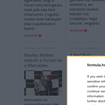
egyértelmű, hogy a
Vettelnél is, ám
Ferrari extra támogatása
különböző okokból
miatt jobb nála Mick
képtelen volt
Schumacher, ő ugyanis
továbblépni, végül
minden téren hátrányból
távozott. Megbánta.
indul csapattársához
képest.
részletek
részletek
2019. augusztus 19. hétfő, 14:57
2019. július 4. csütörtök, 09:05
Marko: Minket
A Red Bull
másolt a Ferrari és
kihajította a
a Mercedes
botrányhős
formula.h
Ticktumot
If you wish 
sensitive in
confirm you
continue se
information 
Amennyiben az
further disc
autósportban egy ötlet
A korábban botrányos