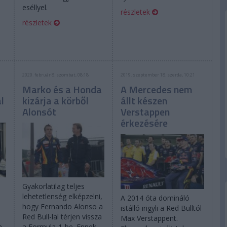
eséllyel.
részletek
részletek
2020. február 8. szombat, 08:18
2019. szeptember 18. szerda, 10:21
Marko és a Honda
A Mercedes nem
al
kizárja a körből
állt készen
Alonsót
Verstappen
érkezésére
Gyakorlatilag teljes
lehetetlenség elképzelni,
A 2014 óta domináló
hogy Fernando Alonso a
istálló irigyli a Red Bulltól
Red Bull-lal térjen vissza
Max Verstappent.
n
a Formula-1-be. Ennek