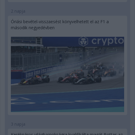
2 napja
Óriási bevétel-visszaesést könyvelhetett el az F1 a
második negyedévben
3 napja
Kerékpáros világbajnokságra kvalifikálta magát Bottas az