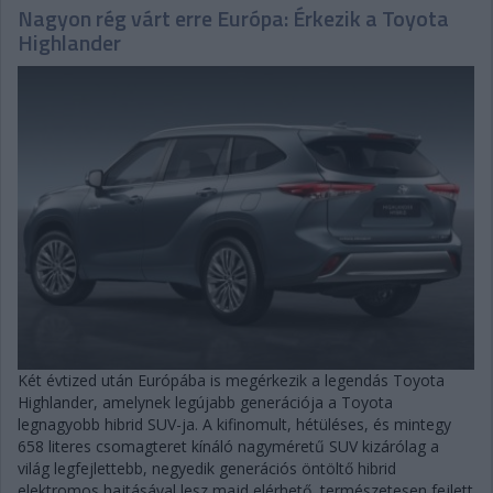
Nagyon rég várt erre Európa: Érkezik a Toyota
Highlander
Két évtized után Európába is megérkezik a legendás Toyota
Highlander, amelynek legújabb generációja a Toyota
legnagyobb hibrid SUV-ja. A kifinomult, hétüléses, és mintegy
658 literes csomagteret kínáló nagyméretű SUV kizárólag a
világ legfejlettebb, negyedik generációs öntöltő hibrid
elektromos hajtásával lesz majd elérhető, természetesen fejlett