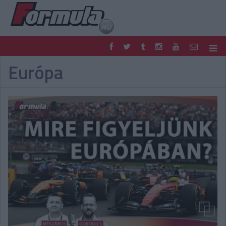
Európa
F1
PARC FERMÉ
FORMULA
MOTOR
NEMZETKÖZI
HAZAI
RETRO
EGYÉB
PODCAST
SHOP
LIVE
TIPPJÁTÉK
DIGITÁLIS MAGAZIN
PONTÁLLÁSOK
VERSENYNAPTÁRAK