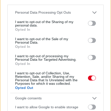
third parties.
Please note that this website/app uses one or more Google
Personal Data Processing Opt Outs
services and may gather and store information including but
not limited to your visit or usage behaviour. You may click to
I want to opt-out of the Sharing of my
personal data.
grant or deny consent to Google and its third-party tags to
Opted In
use your data for below specified purposes in below Google
consent section.
I want to opt-out of the Sale of my
Personal Data.
Bár a Liberty Media egyik legfőbb célkitűzése a nézők
Opted In
visszacsalogatása a képernyők elé és a pályákra, úgy tűnik, a
huszonöt év alattiakat egyelőre továbbra sem sikerült
I want to opt-out of processing my
megnyernie a Formula-1-nek.
Personal Data for Targeted Advertising.
Opted In
részletek
I want to opt-out of Collection, Use,
Retention, Sale, and/or Sharing of my
2018. szeptember 9. vasárnap, 09:58
Personal Data that Is Unrelated with the
Purposes for which it was collected.
Az európai szezon nyertesei és vesztesei
Opted Out
Google consents
I want to allow Google to enable storage