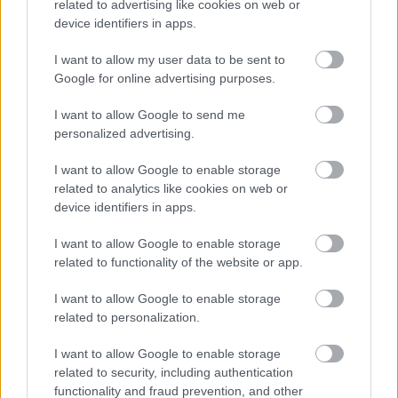
related to advertising like cookies on web or
device identifiers in apps.
I want to allow my user data to be sent to
Google for online advertising purposes.
I want to allow Google to send me
personalized advertising.
I want to allow Google to enable storage
Spanyolországban kezdődött és Olaszországban ért véget a
related to analytics like cookies on web or
kilenc futamot számláló európai körutazás a Formula-1
device identifiers in apps.
mezőnye számára. De kik jöttek ki jól és kik rosszul az elmúlt
időszakból?
I want to allow Google to enable storage
részletek
related to functionality of the website or app.
I want to allow Google to enable storage
előző hírek
következő hírek
related to personalization.
I want to allow Google to enable storage
related to security, including authentication
Hallgasd meg a Formula Podcast
functionality and fraud prevention, and other