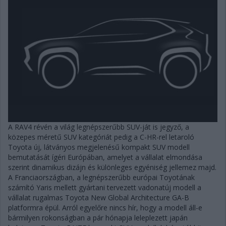
A RAV4 révén a világ legnépszerűbb SUV-ját is jegyző, a
közepes méretű SUV kategóriát pedig a C-HR-rel letaroló
Toyota új, látványos megjelenésű kompakt SUV modell
bemutatását ígéri Európában, amelyet a vállalat elmondása
szerint dinamikus dizájn és különleges egyéniség jellemez majd.
A Franciaországban, a legnépszerűbb európai Toyotának
számító Yaris mellett gyártani tervezett vadonatúj modell a
vállalat rugalmas Toyota New Global Architecture GA-B
platformra épül. Arról egyelőre nincs hír, hogy a modell áll-e
bármilyen rokonságban a pár hónapja leleplezett japán