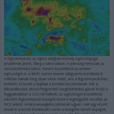
A légszennyezés az egész világban komoly egészségügyi
problémát jelent, főleg a városokban. A jelenség nemcsak az
ökoszisztémára káros, hanem közvetlenül az emberi
egészségre is: a WHO szerint évente világszerte körülbelül 8
millióan halnak meg olyan okok miatt, ami a légszennyezéshez
köthető. Ez közel a duplája a korábbi becsléseknek. Bár a
klímaváltozást okozó/felgyorsító üvegházhatású gázok közül a
leggyakrabban a CO2-ről hallunk, az egészséget közvetlenül
károsító légszennyező anyagok közül a legnagyobb veszélyt az
NO2 jelenti. A károsanyagkibocsátásnak ugyan csak egy részét
teszik ki a közúti közlekedés során a levegőbe kerülő anyagok,