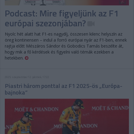
Podcast: Mire figyeljünk az F1
európai szezonjában?
Nyolc hét alatt hat F1-es nagydíj, összesen kilenc helyszín az
öreg kontinensen – indul a forró európai nyár az F1-ben, ennek
rajtja előtt Mészáros Sándor és Gobodics Tamás beszélte át,
hogy mik a fő kérdések és figyelni való témák ezekben a
hetekben.
2025. szeptember 12. péntek, 17:22
Piastri három ponttal az F1 2025-ös „Európa-
bajnoka”