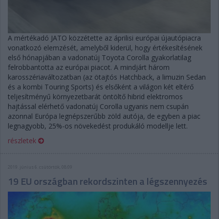
A mértékadó JATO közzétette az áprilisi európai újautópiacra
vonatkozó elemzését, amelyből kiderül, hogy értékesítésének
első hónapjában a vadonatúj Toyota Corolla gyakorlatilag
felrobbantotta az európai piacot. A mindjárt három
karosszériaváltozatban (az ötajtós Hatchback, a limuzin Sedan
és a kombi Touring Sports) és elsőként a világon két eltérő
teljesítményű környezetbarát öntöltő hibrid elektromos
hajtással elérhető vadonatúj Corolla ugyanis nem csupán
azonnal Európa legnépszerűbb zöld autója, de egyben a piac
legnagyobb, 25%-os növekedést produkáló modellje lett.
részletek
2019. június 6. csütörtök, 08:09
19 EU országban rekordszinten a légszennyezés