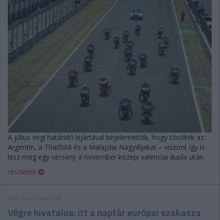
A július végi határidő lejártával bejelentették, hogy törölték az
Argentin, a Thaiföldi és a Malajziai Nagydíjakat – viszont így is
lesz még egy verseny a november közepi valenciai dupla után.
részletek
2020. június 2. kedd, 11:06
Végre hivatalos: itt a naptár európai szakasza