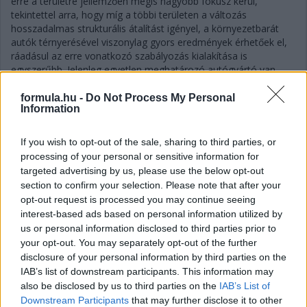
erre a területre jellemzően mégis nagyobb fókusz kerül,
tekintettel arra, hogy míg a többi területen a változás
hosszadalmas strukturális átalítást igényel, a környezetbarát
autók térnyerésével viszonylag gyors eredmények érhetőek el,
ráadásul az erre vonatkozó szabályozás kialakítása is
egyszerűbb. Jelenleg egyetlen meghatározó autógyártó van,
amely érdemi áttörést tudott felmutatni a területen, ez pedig a
Lexus prémium márkát is jegyző Toyota, amely nem csupán a
formula.hu -
Do Not Process My Personal
Information
dízel személyautók értékesítésével hagyott fel, de eladásaiban
európai szinten már közel 50%-ot tesznek ki a környezetbarát
hibrid elektromos autók.
If you wish to opt-out of the sale, sharing to third parties, or
processing of your personal or sensitive information for
részletek
targeted advertising by us, please use the below opt-out
section to confirm your selection. Please note that after your
2019. január 14. hétfő, 10:40
opt-out request is processed you may continue seeing
Az F1 nem fogja meg a fiatal korosztályt
interest-based ads based on personal information utilized by
us or personal information disclosed to third parties prior to
your opt-out. You may separately opt-out of the further
disclosure of your personal information by third parties on the
IAB’s list of downstream participants. This information may
also be disclosed by us to third parties on the
IAB’s List of
Downstream Participants
that may further disclose it to other