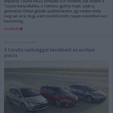
belpiacos Toyota RAIZE kompakt SUV modellel, bár utóbbit a
Toyota leányvállalata, a Daihatsu gyártja majd, saját új
generációs DNGA globális padlólemezére, így minden esély
meg van arra, hogy a két modell között csupán méretében lesz
hasonlóság.
részletek
2019. június 6. csütörtök, 08:24
A Corolla valósággal berobbant az európai
piacra