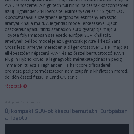
AWD rendszerrel. A high tech full hibrid hajtásnak köszönhetően
az új Highlander 244 lóerős teljesítményével és 145 g/km CO₂-
kibocsátásával a szegmens legjobb teljesítmény-emisszió
arányát kínálja majd. A legendás modell érkezésével újabb
összkerékhajtású hibrid szabadidő-autó gyarapítja majd a
Toyota folyamatosan szélesedő európai SUV-kínálatát,
amelynek belépő modellje az ugyancsak jövőre érkező Yaris
Cross lesz, amelyet méretben a sláger crossover C-HR, majd az
elképesztően népszerű RAV4 és az ősszel bemutatkozó RAV4
Plug-in Hybrid követ, a legnagyobb méretkategóriában pedig
immáron itt lesz a Highlander – a hardcore offroaderek
örömére pedig természetesen nem csupán a kínálatban marad,
de idén ősszel frissül a Land Cruiser is.
részletek
2020. január 17. péntek, 12:23
Új kompakt SUV-ot készül bemutatni Európában
a Toyota