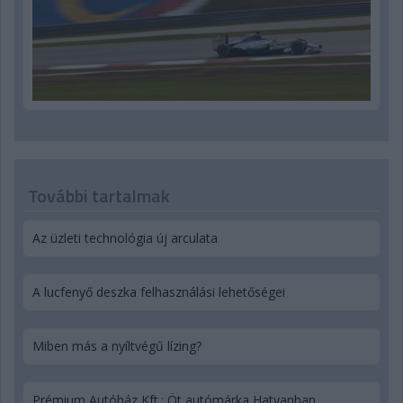
További tartalmak
Az üzleti technológia új arculata
A lucfenyő deszka felhasználási lehetőségei
Miben más a nyíltvégű lízing?
Prémium Autóház Kft.: Öt autómárka Hatvanban