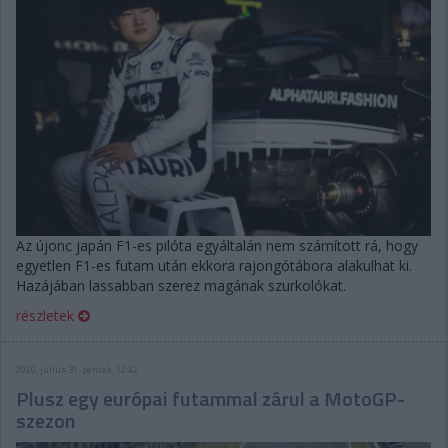
Az újonc japán F1-es pilóta egyáltalán nem számított rá, hogy
egyetlen F1-es futam után ekkora rajongótábora alakulhat ki.
Hazájában lassabban szerez magának szurkolókat.
részletek
2020. július 31. péntek, 12:42
Plusz egy európai futammal zárul a MotoGP-
szezon