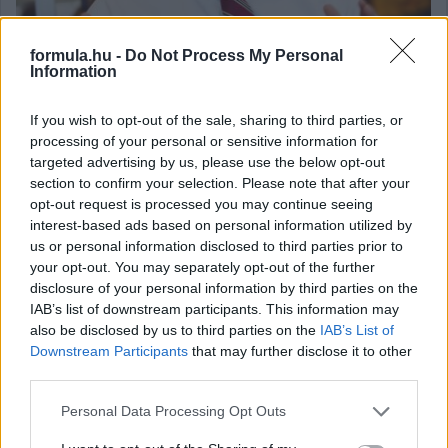
formula.hu -
Do Not Process My Personal
Information
Néhány napja valószínűleg még egyetlen F1-rajongó sem
hallott Chase Carey-ről, pedig a következő években kevés
If you wish to opt-out of the sale, sharing to third parties, or
embernek lesz akkora szerepe a sportágban, mint a 62 éves
processing of your personal or sensitive information for
bajuszos amerikainak.
targeted advertising by us, please use the below opt-out
section to confirm your selection. Please note that after your
részletek
opt-out request is processed you may continue seeing
interest-based ads based on personal information utilized by
us or personal information disclosed to third parties prior to
Hallgasd meg a Formula Podcast
your opt-out. You may separately opt-out of the further
legfrissebb adását!
disclosure of your personal information by third parties on the
IAB’s list of downstream participants. This information may
also be disclosed by us to third parties on the
IAB’s List of
Downstream Participants
that may further disclose it to other
third parties.
Kövess minket a Facebookon
Please note that this website/app uses one or more Google
Personal Data Processing Opt Outs
services and may gather and store information including but