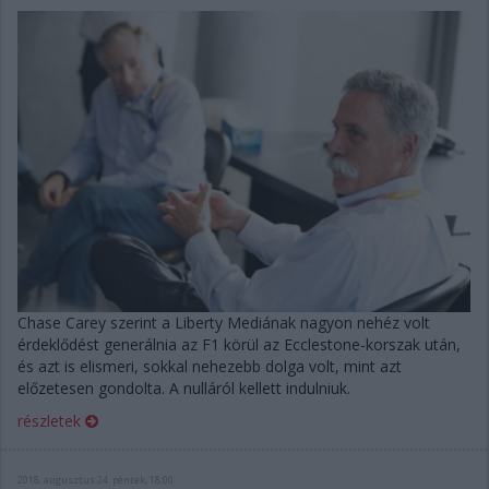
Chase Carey szerint a Liberty Mediának nagyon nehéz volt
érdeklődést generálnia az F1 körül az Ecclestone-korszak után,
és azt is elismeri, sokkal nehezebb dolga volt, mint azt
előzetesen gondolta. A nulláról kellett indulniuk.
részletek
2018. augusztus 24. péntek, 18:00