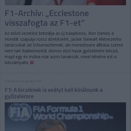
F1-Archív: „Ecclestone
visszafogta az F1-et”
Az előző vezetést kritizálja az új tulajdonos, Ron Dennis a
Hondát szapulja rossz döntéséért, Jackie Stewart életvezetési
tanácsokat ad Schumachernek, aki menedzsere állítása szerint
nem tart Raikkönentől. Alonso első hazai győzelmére készül,
majd egy év múlva már azon tanakszik, mivel lehetne ezt is
túlszárnyalni.
2020. január 24. péntek, 11:07
F1: A kicsiknek is esélyt kell kínálnunk a
győzelemre