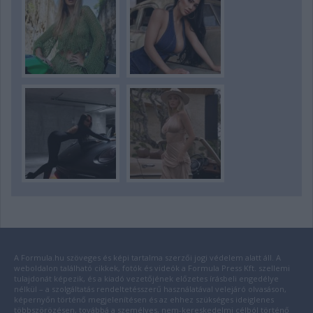
A Formula.hu szöveges és képi tartalma szerzői jogi védelem alatt áll. A
weboldalon található cikkek, fotók és videók a Formula Press Kft. szellemi
tulajdonát képezik, és a kiadó vezetőjének előzetes írásbeli engedélye
nélkül – a szolgáltatás rendeltetésszerű használatával velejáró olvasáson,
képernyőn történő megjelenítésen és az ehhez szükséges ideiglenes
többszörözésen, továbbá a személyes, nem-kereskedelmi célból történő