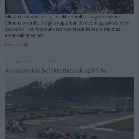
Miután hivatalosan is új kezekbe került a száguldó cirkusz,
felmerül a kérdés, hogy a naptárban 30 éve megszakítás nékül
szereplő F1-es futamunk szerves részét képezi-e majd az
amerikaik terveinek.
részletek
2016. szeptember 8. csütörtök, 09:50
A csapatok is befektethetnek az F1-be