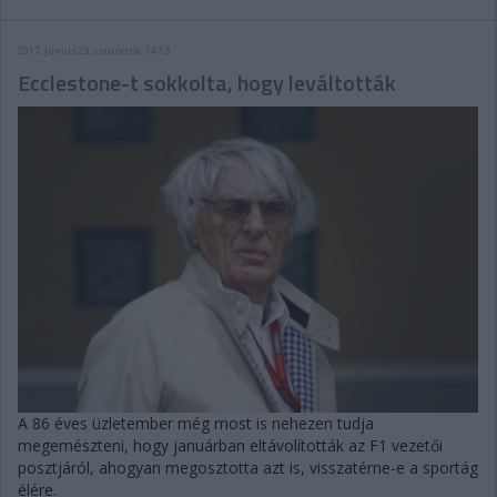
2017. június 29. csütörtök, 14:13
Ecclestone-t sokkolta, hogy leváltották
A 86 éves üzletember még most is nehezen tudja
megemészteni, hogy januárban eltávolították az F1 vezetői
posztjáról, ahogyan megosztotta azt is, visszatérne-e a sportág
élére.