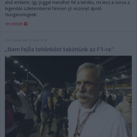
első embere, így joggal merülhet fel a kérdés, mi lesz a sorsa a
legendás üzletemberrel híresen jó viszonyt ápoló
Hungaroringnek.
részletek
2016. szeptember 20. kedd, 19:30
„Nem fejős tehénként tekintünk az F1-re”