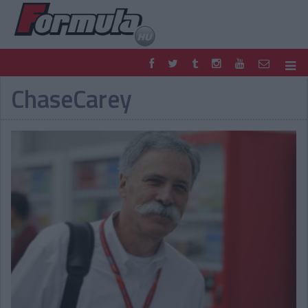
ChaseCarey
F1
PARC FERMÉ
FORMULA
MOTOR
NEMZETKÖZI
HAZAI
RETRO
EGYÉB
PODCAST
SHOP
LIVE
TIPPJÁTÉK
DIGITÁLIS MAGAZIN
PONTÁLLÁSOK
VERSENYNAPTÁRAK