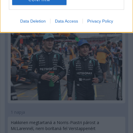
23 órája
Montoya szerint Antonelli kedvessége sem segít
Russellen
Data Deletion
Data Access
Privacy Policy
1 napja
Hakkinen megtartaná a Norris-Piastri párost a
McLarennél, nem borítaná fel Verstappenért