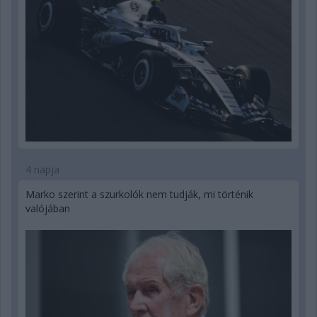
4 napja
Marko szerint a szurkolók nem tudják, mi történik
valójában