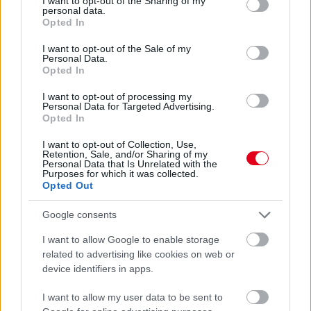
not limited to your visit or usage behaviour. You may click to
I want to opt-out of the Sharing of my
personal data.
grant or deny consent to Google and its third-party tags to
Opted In
use your data for below specified purposes in below Google
consent section.
I want to opt-out of the Sale of my
Parc Fermé
Personal Data.
Opted In
12 perce
I want to opt-out of processing my
Personal Data for Targeted Advertising.
Óriási bevétel-visszaesést könyvelhetett el az F1 a
Opted In
második negyedévben
I want to opt-out of Collection, Use,
Retention, Sale, and/or Sharing of my
Personal Data that Is Unrelated with the
Purposes for which it was collected.
Opted Out
Google consents
I want to allow Google to enable storage
related to advertising like cookies on web or
device identifiers in apps.
I want to allow my user data to be sent to