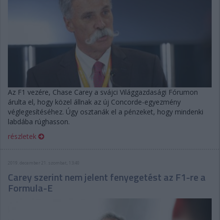
Az F1 vezére, Chase Carey a svájci Világgazdasági Fórumon
árulta el, hogy közel állnak az új Concorde-egyezmény
véglegesítéséhez. Úgy osztanák el a pénzeket, hogy mindenki
labdába rúghasson.
részletek
2019. december 21. szombat, 13:40
Carey szerint nem jelent fenyegetést az F1-re a
Formula-E