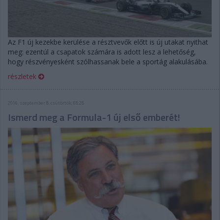
Az F1 új kezekbe kerülése a résztvevők előtt is új utakat nyithat
meg: ezentúl a csapatok számára is adott lesz a lehetőség,
hogy részvényesként szólhassanak bele a sportág alakulásába.
részletek
2016. szeptember 8. csütörtök, 08:28
Ismerd meg a Formula-1 új első emberét!