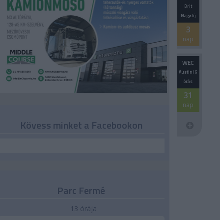
Brit
Nagydíj
3
nap
WEC
Austini 6
órás
31
nap
Kövess minket a Facebookon
Parc Fermé
13 órája