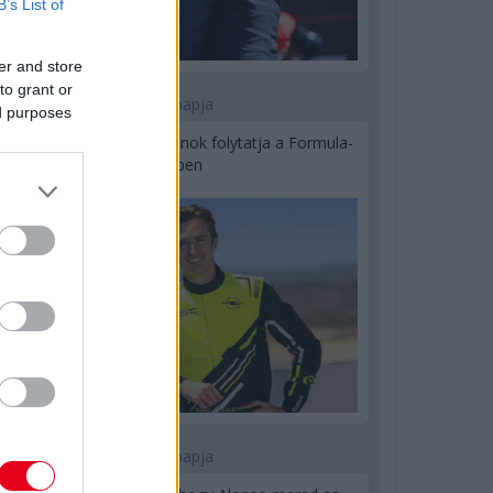
B’s List of
er and store
to grant or
1 napja
ed purposes
Újabb korábbi F2-es bajnok folytatja a Formula-
E-ben
1 napja