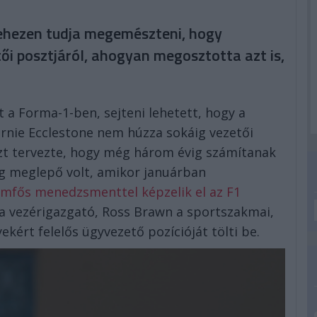
ehezen tudja megemészteni, hogy
ői posztjáról, ahogyan megosztotta azt is,
 a Forma-1-ben, sejteni lehetett, hogy a
ernie Ecclestone nem húzza sokáig vezetői
azt tervezte, hogy még három évig számítanak
eg meglepő volt, amikor januárban
omfős menedzsmenttel képzelik el az F1
 a vezérigazgató, Ross Brawn a sportszakmai,
kért felelős ügyvezető pozícióját tölti be.