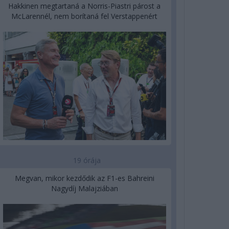
Hakkinen megtartaná a Norris-Piastri párost a
McLarennél, nem borítaná fel Verstappenért
19 órája
Megvan, mikor kezdődik az F1-es Bahreini
Nagydíj Malajziában