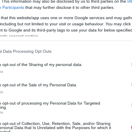
. This information may also be disclosed by us to third parties on the
IA
Participants
that may further disclose it to other third parties.
 that this website/app uses one or more Google services and may gath
including but not limited to your visit or usage behaviour. You may click 
 to Google and its third-party tags to use your data for below specifi
ogle consent section.
l Data Processing Opt Outs
o opt-out of the Sharing of my personal data.
In
o opt-out of the Sale of my Personal Data.
In
n
to opt-out of processing my Personal Data for Targeted
ing.
In
o opt-out of Collection, Use, Retention, Sale, and/or Sharing
ersonal Data that Is Unrelated with the Purposes for which it
lected.