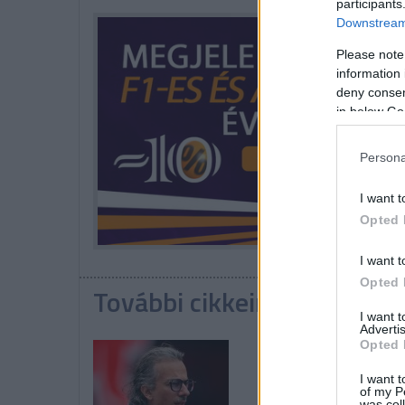
participants
Downstream 
Please note
information 
deny consent
in below Go
Persona
I want t
Opted 
I want t
Opted 
További cikkeink a témába
I want 
Advertis
Opted 
I want t
of my P
was col