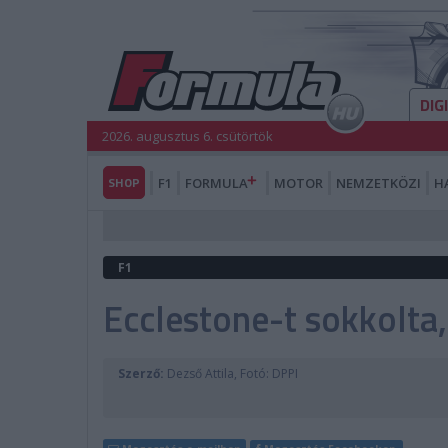
DIG
2026. augusztus 6. csütörtök
SHOP
F1
FORMULA
MOTOR
NEMZETKÖZI
H
F1
Ecclestone-t sokkolta,
Szerző:
Dezső Attila, Fotó: DPPI