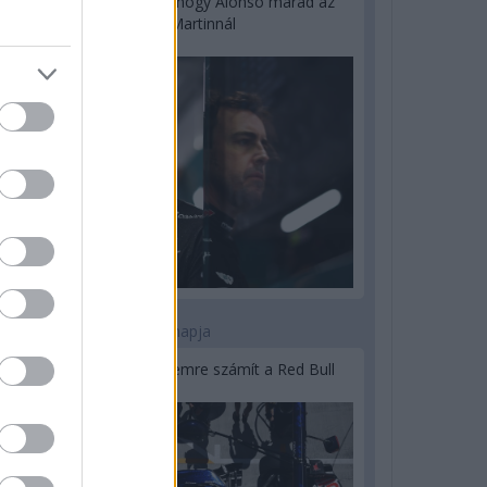
Newey biztos benne, hogy Alonso marad az
Aston Martinnál
2 napja
Lassuló fejlesztési ütemre számít a Red Bull