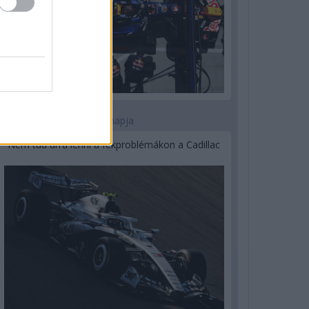
2 napja
Nem tud úrrá lenni a fékproblémákon a Cadillac