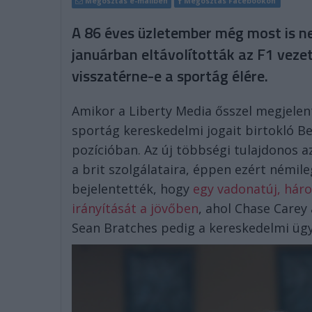
Megosztás e-mailben
Megosztás Facebookon
A 86 éves üzletember még most is n
januárban eltávolították az F1 vezet
visszatérne-e a sportág élére.
Amikor a Liberty Media ősszel megjelent
sportág kereskedelmi jogait birtokló B
pozícióban. Az új többségi tulajdonos 
a brit szolgálataira, éppen ezért némil
bejelentették, hogy
egy vadonatúj, hár
irányítását a jövőben
, ahol Chase Carey
Sean Bratches pedig a kereskedelmi ügye