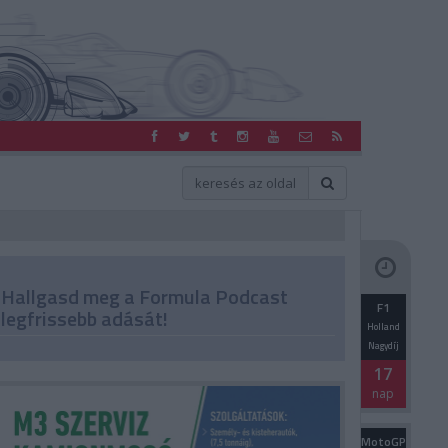
Hallgasd meg a Formula Podcast
F1
legfrissebb adását!
Holland
Nagydíj
17
nap
MotoGP