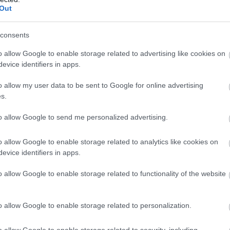
Out
„A Red Bull mindig
„Régi motoros”
támogatott” –
távozik az Aston
consents
Verstappen
Martintól
o allow Google to enable storage related to advertising like cookies on
evice identifiers in apps.
o allow my user data to be sent to Google for online advertising
s.
to allow Google to send me personalized advertising.
o allow Google to enable storage related to analytics like cookies on
Wolff: 70-80
Nagyobb
evice identifiers in apps.
pontot buktunk a
fejlesztéssel
en
kiesésekkel
készül a szünet
o allow Google to enable storage related to functionality of the website
után a Mercedes
o allow Google to enable storage related to personalization.
o allow Google to enable storage related to security, including