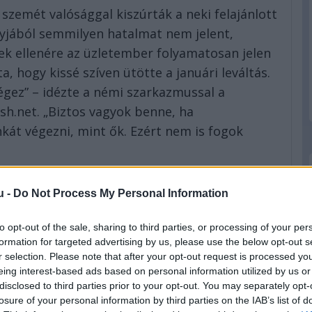
 szemét valósággal kiszúrták a neki felajánlott
agyjából semmilyen hatalmat nem jelent,
nek ellenére az üzletember folyamatosan jelen
, hogy kissé szíven ütötte a januári leváltás.
égez” – idézte a némi szarkazmussal a
sh.net. „Biztos vagyok benne, ha
át végezni, mint ők. Ezért nem is fogok
ánlották, hogy maradjak még három évig, ezért
u -
Do Not Process My Personal Information
. Az a személy, aki jelenleg azt csinálja, amit
ert ő akarta azt a pozíciót. Erre azt
to opt-out of the sale, sharing to third parties, or processing of your per
ted az autót, szóval vezetheted is” – mondta
formation for targeted advertising by us, please use the below opt-out s
r selection. Please note that after your opt-out request is processed y
eing interest-based ads based on personal information utilized by us or
eted az alábbi gombokkal:
disclosed to third parties prior to your opt-out. You may separately opt-
losure of your personal information by third parties on the IAB’s list of