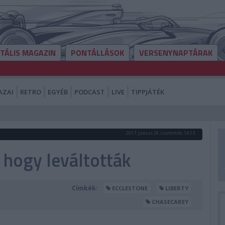
ITÁLIS MAGAZIN
PONTÁLLÁSOK
VERSENYNAPTÁRAK
AZAI
RETRO
EGYÉB
PODCAST
LIVE
TIPPJÁTÉK
2017. június 29. csütörtök, 14:13
 hogy leváltották
Címkék:
ECCLESTONE
LIBERTY
CHASECAREY