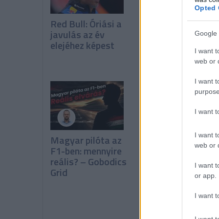
Opted 
Red Bull: Óriási a
Miért az
javulás az év
algoritmusok
Google 
elejéhez képest
dolgoznak az F1-
I want t
ben?
web or d
I want t
purpose
I want 
I want t
Magyar pilóta az
Hadjar elmondta,
web or d
F1-ben: mennyire
miben áll más
reális? – Gobodics
szinten Verstapp
I want t
Grid
or app.
I want t
I want t