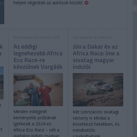
helyen végeztek az autósok között.
2023. december 28. csütörtök, 15:35
2023. december 18. hétfő, 06:11
ék
Az eddigi
Jön a Dakar és az
a
legnehezebb Africa
Africa Race: íme a
Eco Race-re
sivatag magyar
készülnek Vargáék
indulói
a
Minden eddiginél
Két szenzációs sivatagi
keményebb próbának
verseny is elindul a
ígérkezik a 2024-es
következő hetekben, és
tt
Africa Eco Race – véli a
mindkettőn
viadalon induló magyar
szurkolhatunk