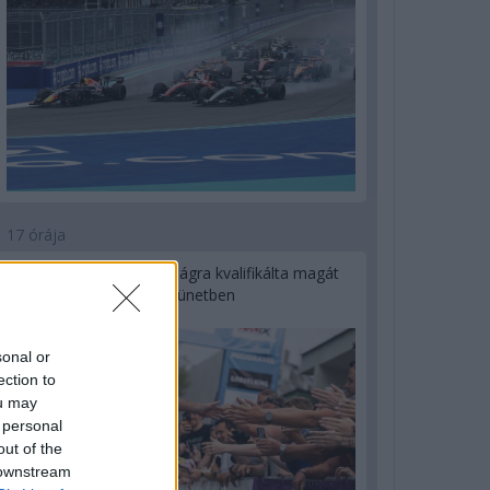
17 órája
Kerékpáros világbajnokságra kvalifikálta magát
Bottas az F1-es nyári szünetben
sonal or
ection to
ou may
 personal
out of the
 downstream