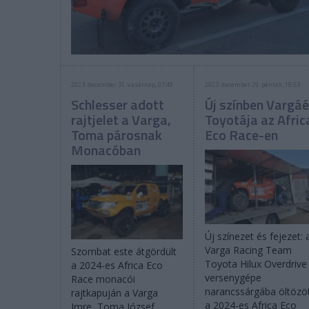
2023. december 31. vasárnap, 07:49
2023. december 29. péntek, 18:53
Schlesser adott
Új színben Vargá
rajtjelet a Varga,
Toyotája az Afric
Toma párosnak
Eco Race-en
Monacóban
Új színezet és fejezet: 
Varga Racing Team
Szombat este átgördült
Toyota Hilux Overdrive
a 2024-es Africa Eco
versenygépe
Race monacói
narancssárgába öltözö
rajtkapuján a Varga
a 2024-es Africa Eco
Imre, Toma József