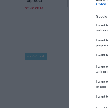
Torpedóval.
Kovács Miklós és
Opted 
Fazekas Károly gárdái
részletek
öregbítették a magyar
motorsport hírnevét.
Google 
részletek
I want t
web or d
I want t
purpose
I want 
előző hírek
I want t
web or d
I want t
or app.
I want t
I want t