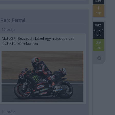
Nagydíj
1
nap
Parc Fermé
WEC
10 órája
Austini 6
órás
MotoGP: Bezzecchi közel egy másodpercet
29
javított a körrekordon
nap
10 órája