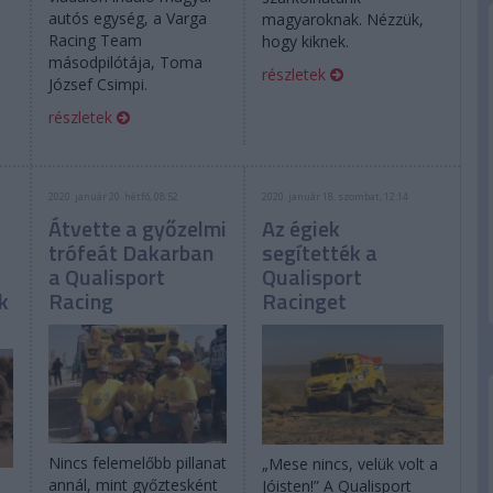
autós egység, a Varga
magyaroknak. Nézzük,
Racing Team
hogy kiknek.
másodpilótája, Toma
részletek
József Csimpi.
részletek
2020. január 20. hétfő, 08:52
2020. január 18. szombat, 12:14
Átvette a győzelmi
Az égiek
trófeát Dakarban
segítették a
a Qualisport
Qualisport
k
Racing
Racinget
Nincs felemelőbb pillanat
„Mese nincs, velük volt a
annál, mint győztesként
Jóisten!” A Qualisport