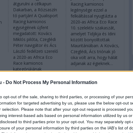
átgurulni a célkapun
Racing kamionos
Dakarban, a Rózsaszín
legénysége ezzel a
tó partján! A Qualisport
felkiáltással nyugtázta a
Racing kamionos
2020-as Africa Eco Race
n
egységének újfent
10. szelektív szakaszát,
megadatott: Kovács
amelyet Tidjikja és Idini
Miklós pilóta, Czeglédi
között bonyolítottak
Péter navigátor és Ács
Mauritániában. A Kovács,
László fedélzeti szerelő
Czeglédi, Ács triónak jó
a 2020-as Africa Eco
oka volt arra, hogy hálát
Race kamionos
adjanak az égieknek…
kategóriájának
részletek
győzteseként vasárnap
élhette át a semmi
u -
Do Not Process My Personal Information
máshoz nem fogható
érzést.
to opt-out of the sale, sharing to third parties, or processing of your per
részletek
formation for targeted advertising by us, please use the below opt-out s
r selection. Please note that after your opt-out request is processed y
eing interest-based ads based on personal information utilized by us or
2020. január 15. szerda, 07:31
2020. január 14. kedd, 07:53
disclosed to third parties prior to your opt-out. You may separately opt-
A
Újra szárnyalt
Egy helyet
losure of your personal information by third parties on the IAB’s list of
ól
Kovácsékkal a
javítottak