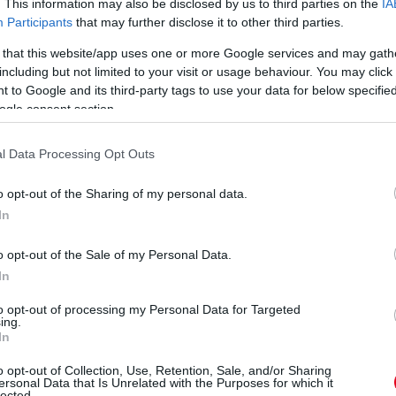
. This information may also be disclosed by us to third parties on the
IA
Scania Afrikában
Kovácsék a
Participants
that may further disclose it to other third parties.
mauritániai
nyitányon
 that this website/app uses one or more Google services and may gath
including but not limited to your visit or usage behaviour. You may click 
 to Google and its third-party tags to use your data for below specifi
ogle consent section.
Mint a mesékben! Az
l Data Processing Opt Outs
előző napi technikai
ar
gondok megoldódtak,
Nem a legjobban alakult
o opt-out of the Sharing of my personal data.
így a Qualisport Racing
a 2020-as Africa Eco
In
kamionos egysége
Race első mauritániai
számára kitűnően alakult
szelektív szakasza a
a 2020-as Africa Eco
o opt-out of the Sale of my Personal Data.
e
marokkói részeken
Race hetedik szelektív
In
remek teljesítményt
szakasza Mauritániában:
nyújtó Qualisport Racing
a Chami és Adizine
k
to opt-out of processing my Personal Data for Targeted
számára. A kamionos
ing.
közötti 478 kilométer
kategória élmezőnyében
In
hosszú menet során a
küzdő formáció dolgát
Scania-trió az autós-
i
váratlan technikai
o opt-out of Collection, Use, Retention, Sale, and/or Sharing
kamionos értékelés
ersonal Data that Is Unrelated with the Purposes for which it
gondok nehezítették a
lected.