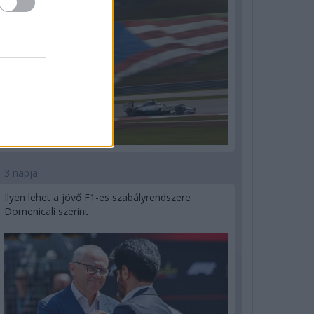
3 napja
Ilyen lehet a jövő F1-es szabályrendszere
Domenicali szerint