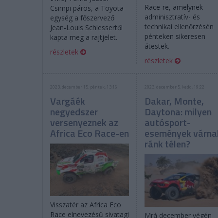
Race-re, amelynek
Csimpi páros, a Toyota-
adminisztratív- és
egység a főszervező
technikai ellenőrzésén
Jean-Louis Schlessertől
pénteken sikeresen
kapta meg a rajtjelet.
átestek.
részletek
részletek
2023. december 15. péntek, 13:16
2023. december 5. kedd, 19:22
Vargáék
Dakar, Monte,
negyedszer
Daytona: milyen
versenyeznek az
autósport-
Africa Eco Race-en
események várna
ránk télen?
Visszatér az Africa Eco
Race elnevezésű sivatagi
Mrá december végén