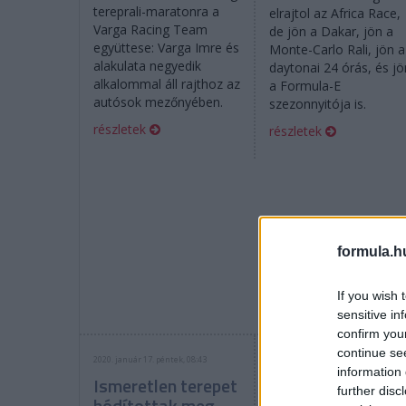
tereprali-maratonra a
elrajtol az Africa Race,
Varga Racing Team
de jön a Dakar, jön a
együttese: Varga Imre és
Monte-Carlo Rali, jön a
alakulata negyedik
daytonai 24 órás, és jö
alkalommal áll rajthoz az
a Formula-E
autósok mezőnyében.
szezonnyitója is.
részletek
részletek
formula.h
If you wish 
sensitive in
confirm you
continue se
2020. január 17. péntek, 08:43
2020. január 16. csütörtök, 07:35
information 
Ismeretlen terepet
Africa Eco Race: 
further disc
hódítottak meg
magyar Scaniákt