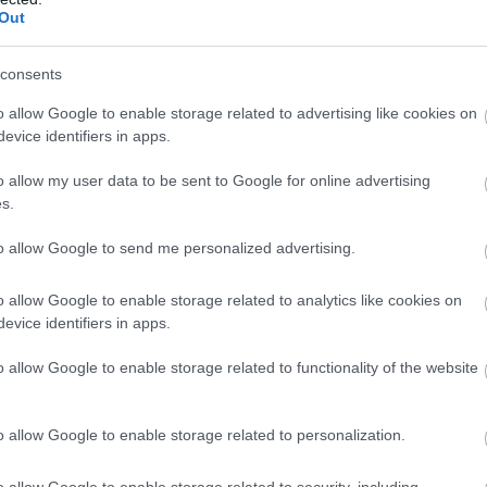
legjobbja volt.
határátlépést követő első
Out
futás során, ám ennek
részletek
ellenére is javítottak egy
helyet az autós-
consents
kamionos összevont
o allow Google to enable storage related to advertising like cookies on
értékelésben, ahol hat
evice identifiers in apps.
versenynap után a 3.
helyen állnak.
o allow my user data to be sent to Google for online advertising
részletek
s.
to allow Google to send me personalized advertising.
következő hírek
o allow Google to enable storage related to analytics like cookies on
evice identifiers in apps.
o allow Google to enable storage related to functionality of the website
o allow Google to enable storage related to personalization.
o allow Google to enable storage related to security, including