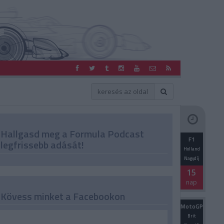
Hallgasd meg a Formula Podcast
F1
legfrissebb adását!
Holland
Nagydíj
15
nap
Kövess minket a Facebookon
MotoGP
Brit