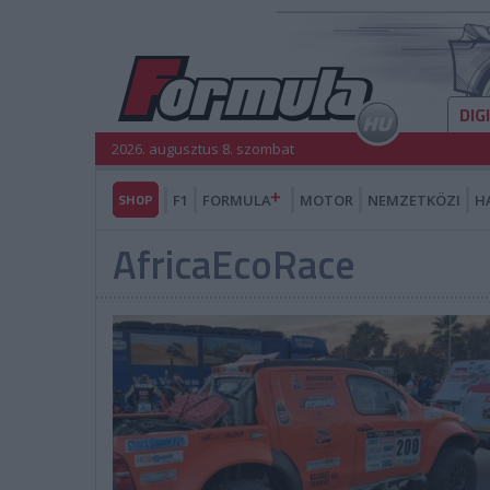
DIG
2026. augusztus 8. szombat
SHOP
F1
FORMULA
MOTOR
NEMZETKÖZI
H
AfricaEcoRace