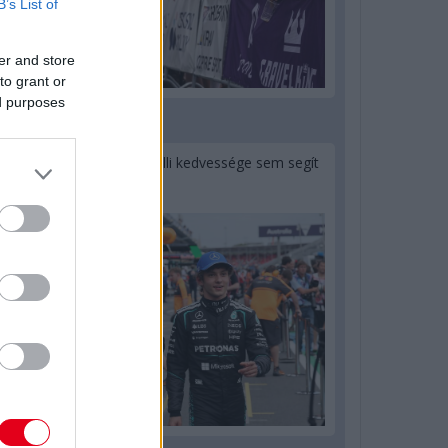
B’s List of
er and store
to grant or
ed purposes
1 napja
Montoya szerint Antonelli kedvessége sem segít
Russellen