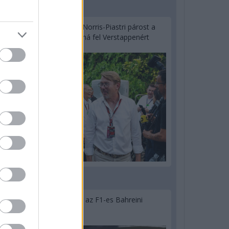
2 napja
Hakkinen megtartaná a Norris-Piastri párost a
McLarennél, nem borítaná fel Verstappenért
2 napja
Megvan, mikor kezdődik az F1-es Bahreini
Nagydíj Malajziában