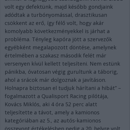
volt egy defektünk, majd később gondjaink
adódtak a turbónyomással, drasztikusan
csökkent az erő, így félő volt, hogy akár
komolyabb következményekkel is járhat a
probléma. Tényleg kapóra jött a szervezők
egyébként megalapozott döntése, amelynek
értelmében a szakasz második felét már
versenyen kívül kellett teljesíteni. Nem estünk
pánikba, óvatosan végig gurultunk a táborig,
ahol a srácok már dolgoznak a javításon.
Holnapra biztosan el tudjuk hárítani a hibát” –
fogalmazott a Qualisport Racing pilótája,
Kovács Miklós, aki 4 óra 52 perc alatt
teljesítette a távot, amely a kamionos
kategóriában az 5., az autós-kamionos
összevont értékelésben pedig a 20. helyre volt