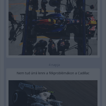
4 napja
Nem tud úrrá lenni a fékproblémákon a Cadillac