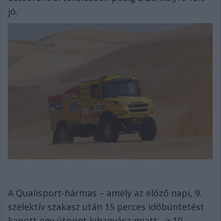
jó.
A Qualisport-hármas – amely az előző napi, 9.
szelektív szakasz után 15 perces időbüntetést
kapott egy útpont kihagyása miatt - a 10.