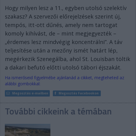
Hogy milyen lesz a 11., egyben utolsó szelektív
szakasz? A szervezői előrejelzések szerint új,
tempós, itt-ott dűnés, amely nem tartogat
komoly kihívást, de – mint megjegyezték –
„érdemes lesz mindvégig koncentrálni”. A táv
teljesítése után a mezőny ismét határt lép,
megérkezik Szenegálba, ahol St. Louisban töltik
a dakari befutó előtti utolsó tábori éjszakát.
Ha ismerőseid figyelmébe ajánlanád a cikket, megteheted az
alábbi gombokkal:
Megosztás e-mailben
Megosztás Facebookon
További cikkeink a témában