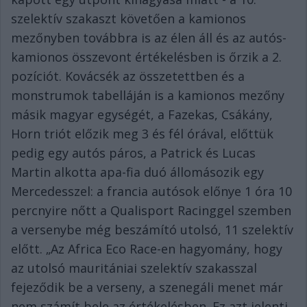
szelektív szakaszt követően a kamionos
mezőnyben továbbra is az élen áll és az autós-
kamionos összevont értékelésben is őrzik a 2.
pozíciót. Kovácsék az összetettben és a
monstrumok tabelláján is a kamionos mezőny
másik magyar egységét, a Fazekas, Csákány,
Horn triót előzik meg 3 és fél órával, előttük
pedig egy autós páros, a Patrick és Lucas
Martin alkotta apa-fia duó állomásozik egy
Mercedesszel: a francia autósok előnye 1 óra 10
percnyire nőtt a Qualisport Racinggel szemben
a versenybe még beszámító utolsó, 11 szelektív
előtt. „Az Africa Eco Race-en hagyomány, hogy
az utolsó mauritániai szelektív szakasszal
fejeződik be a verseny, a szenegáli menet már
nem számít bele az értékelésben. Ez azt jelenti,