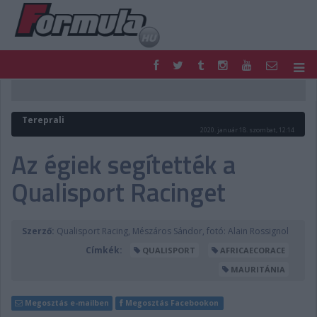
F1
PARC FERMÉ
FORMULA
MOTOR
Tereprali
NEMZETKÖZI
HAZAI
2020. január 18. szombat, 12:14
RETRO
EGYÉB
Az égiek segítették a
PODCAST
SHOP
Qualisport Racinget
LIVE
TIPPJÁTÉK
DIGITÁLIS MAGAZIN
PONTÁLLÁSOK
VERSENYNAPTÁRAK
Szerző:
Qualisport Racing, Mészáros Sándor, fotó: Alain Rossignol
Címkék:
QUALISPORT
AFRICAECORACE
MAURITÁNIA
Megosztás e-mailben
Megosztás Facebookon