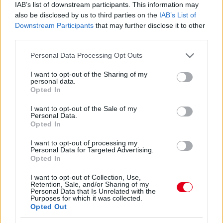
IAB’s list of downstream participants. This information may
also be disclosed by us to third parties on the
IAB’s List of
Downstream Participants
that may further disclose it to other
third parties.
Kövess minket a Facebookon
Please note that this website/app uses one or more Google
Personal Data Processing Opt Outs
services and may gather and store information including but
Formula.hu
not limited to your visit or usage behaviour. You may click to
I want to opt-out of the Sharing of my
personal data.
grant or deny consent to Google and its third-party tags to
Opted In
use your data for below specified purposes in below Google
consent section.
I want to opt-out of the Sale of my
Personal Data.
Opted In
Parc Fermé
I want to opt-out of processing my
2 órája
Personal Data for Targeted Advertising.
Opted In
„Jó látni, hogy közel az álom” – Camara az F1-es
pletykákról
I want to opt-out of Collection, Use,
Retention, Sale, and/or Sharing of my
Personal Data that Is Unrelated with the
Purposes for which it was collected.
Opted Out