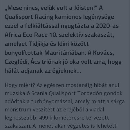
„Mese nincs, velük volt a Jóisten!” A
Qualisport Racing kamionos legénysége
ezzel a felkiáltással nyugtázta a 2020-as
Africa Eco Race 10. szelektív szakaszát,
amelyet Tidjikja és Idini között
bonyolítottak Mauritániában. A Kovács,
Czeglédi, Ács triónak jó oka volt arra, hogy
hálát adjanak az égieknek…
Hogy miért? Az egészen mostanáig hibátlanul
muzsikáló Scania Qualisport Torpedón gondok
adódtak a turbónyomással, amely miatt a sárga
monstrum veszített az erejéből a viadal
leghosszabb, 499 kilométeresre tervezett
szakaszán. A menet akár végzetes is lehetett