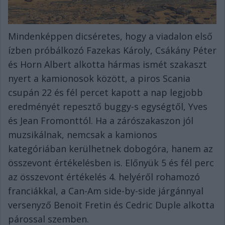
Mindenképpen dicséretes, hogy a viadalon első
ízben próbálkozó Fazekas Károly, Csákány Péter
és Horn Albert alkotta hármas ismét szakaszt
nyert a kamionosok között, a piros Scania
csupán 22 és fél percet kapott a nap legjobb
eredményét repesztő buggy-s egységtől, Yves
és Jean Fromonttól. Ha a zárószakaszon jól
muzsikálnak, nemcsak a kamionos
kategóriában kerülhetnek dobogóra, hanem az
összevont értékelésben is. Előnyük 5 és fél perc
az összevont értékelés 4. helyéről rohamozó
franciákkal, a Can-Am side-by-side járgánnyal
versenyző Benoit Fretin és Cedric Duple alkotta
párossal szemben.