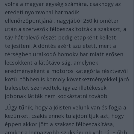
volna a magyar egység számára, csakhogy az
eredeti nyomvonal harmadik
ellenőrzőpontjánál, nagyjából 250 kilométer
után a szervezők félbeszakították a szakaszt, a
táv hátralevő részét pedig etapként kellett
teljesíteni. A döntés azért született, mert a
térségben uralkodó homokvihar miatt erősen
lecsökkent a látótávolság, amelynek
eredményeként a motoros kategória résztvevői
közül többen is komoly következményekkel járó
balesetet szenvedtek, így az illetékesek
jobbnak látták nem kockáztatni tovább.
„Úgy tűnik, hogy a Jóisten velünk van és fogja a
kezünket, csakis ennek tulajdonítjuk azt, hogy
éppen akkor jött a szakasz félbeszakítása,
amikor a legnagyobb szükségünk volt rá. Előbb