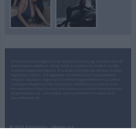
A Formula.hu szöveges és képi tartalma szerzői jogi védelem alatt áll.
A weboldalon található cikkek, fotók és videók a Formula Press Kft.
szellemi tulajdonát képezik, és a kiadó vezetőjének előzetes írásbeli
engedélye nélkül – a szolgáltatás rendeltetésszerű használatával
velejáró olvasáson, képernyőn történő megjelenítésen és az ehhez
szükséges ideiglenes többszörözésen, továbbá a személyes, nem-
kereskedelmi célból történő merevlemezre történő lementésen és
kinyomtatáson túl - sem online, sem nyomtatott formában nem
használhatóak fel.
© 2026 Formula.hu - Minden jog
fenntartva! | Fejlesztette:
insource.hu