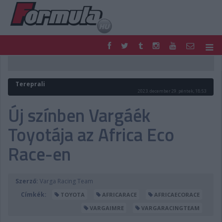
F1
PARC FERMÉ
FORMULA
MOTOR
Tereprali
NEMZETKÖZI
HAZAI
2023. december 29. péntek, 18:53
RETRO
EGYÉB
Új színben Vargáék
PODCAST
SHOP
Toyotája az Africa Eco
LIVE
TIPPJÁTÉK
DIGITÁLIS MAGAZIN
PONTÁLLÁSOK
Race-en
VERSENYNAPTÁRAK
Szerző:
Varga Racing Team
Címkék:
TOYOTA
AFRICARACE
AFRICAECORACE
VARGAIMRE
VARGARACINGTEAM