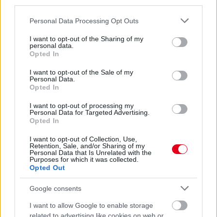
third parties.
Please note that this website/app uses one or more Google
Personal Data Processing Opt Outs
services and may gather and store information including but
not limited to your visit or usage behaviour. You may click to
I want to opt-out of the Sharing of my
Parc Fermé
personal data.
grant or deny consent to Google and its third-party tags to
Opted In
use your data for below specified purposes in below Google
21 órája
consent section.
I want to opt-out of the Sale of my
Personal Data.
Az F1-es Német Nagydíj „mindenképpen megvalósul”
Opted In
Domenicali szerint
I want to opt-out of processing my
Personal Data for Targeted Advertising.
Opted In
I want to opt-out of Collection, Use,
Retention, Sale, and/or Sharing of my
Personal Data that Is Unrelated with the
Purposes for which it was collected.
Opted Out
Google consents
I want to allow Google to enable storage
related to advertising like cookies on web or