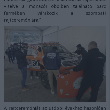
viselve a monacói öbölben található parc
fermében várakozik a szombati
rajtceremóniára.”
A rajtceremóniát az utóbbi évekhez hasonlóan