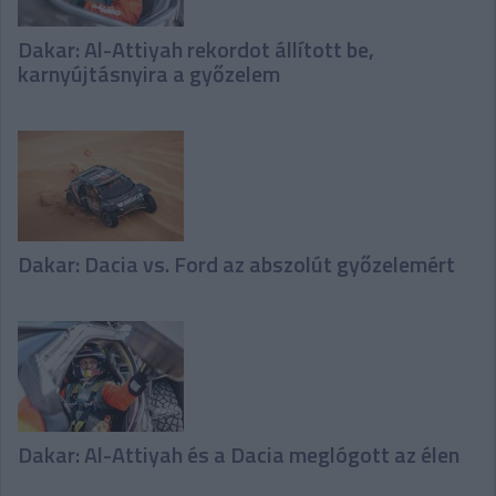
Dakar: Al-Attiyah rekordot állított be,
karnyújtásnyira a győzelem
Dakar: Dacia vs. Ford az abszolút győzelemért
Dakar: Al-Attiyah és a Dacia meglógott az élen