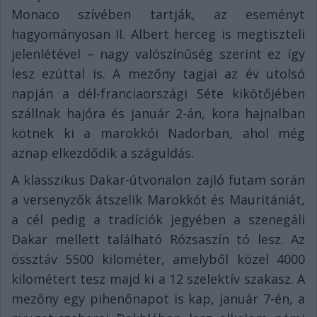
Monaco szívében tartják, az eseményt
hagyományosan II. Albert herceg is megtiszteli
jelenlétével – nagy valószínűség szerint ez így
lesz ezúttal is. A mezőny tagjai az év utolsó
napján a dél-franciaországi Séte kikötőjében
szállnak hajóra és január 2-án, kora hajnalban
kötnek ki a marokkói Nadorban, ahol még
aznap elkezdődik a száguldás.
A klasszikus Dakar-útvonalon zajló futam során
a versenyzők átszelik Marokkót és Mauritániát,
a cél pedig a tradíciók jegyében a szenegáli
Dakar mellett található Rózsaszín tó lesz. Az
össztáv 5500 kilométer, amelyből közel 4000
kilométert tesz majd ki a 12 szelektív szakasz. A
mezőny egy pihenőnapot is kap, január 7-én, a