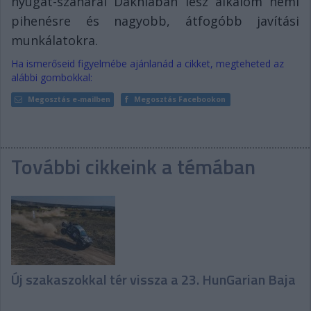
nyugat-szaharai Dakhlában lesz alkalom némi
pihenésre és nagyobb, átfogóbb javítási
munkálatokra.
Ha ismerőseid figyelmébe ajánlanád a cikket, megteheted az
alábbi gombokkal:
Megosztás e-mailben
Megosztás Facebookon
További cikkeink a témában
Új szakaszokkal tér vissza a 23. HunGarian Baja