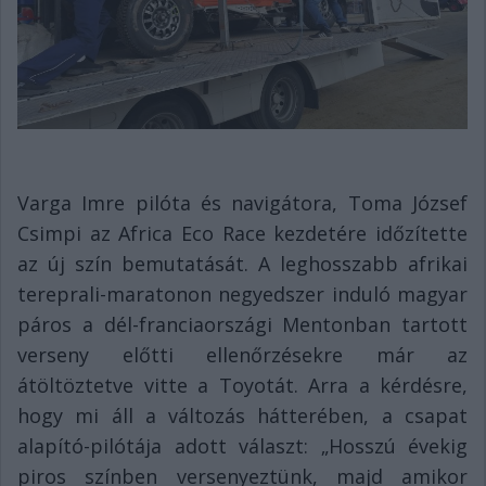
Varga Imre pilóta és navigátora, Toma József
Csimpi az Africa Eco Race kezdetére időzítette
az új szín bemutatását. A leghosszabb afrikai
tereprali-maratonon negyedszer induló magyar
páros a dél-franciaországi Mentonban tartott
verseny előtti ellenőrzésekre már az
átöltöztetve vitte a Toyotát. Arra a kérdésre,
hogy mi áll a változás hátterében, a csapat
alapító-pilótája adott választ: „Hosszú évekig
piros színben versenyeztünk, majd amikor