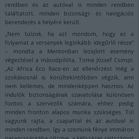
rendben és az autóval is minden rendben
találtatott, minden bizonsági- és navigációs
berendezés a helyére került.
„Nem túlzok, ha azt mondom, hogy ez a
folyamat a versenyek leginkább idegőrlő része”
– mondta a Mentonban lezajlott esemény
végeztével a másodpilóta, Toma József Csimpi.
„Az Africa Eco Race-en az ellenőrzést még a
szokásosnál is körültekintőbben végzik, ami
nem kellemes, de mindenképpen hasznos. Az
indulók biztonságának szavatolása különösen
fontos a szervezők számára, ehhez pedig
minden fronton alapos munka szükséges. Túl
vagyunk rajta, a csapattal és az autóval is
minden rendben, így a szemünk fénye immáron
narancssárgába öltözve, a kétszázas rajtszámot