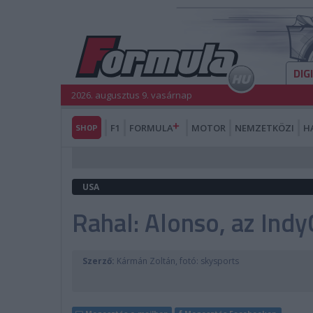
DIG
2026. augusztus 9. vasárnap
SHOP
F1
FORMULA
MOTOR
NEMZETKÖZI
H
USA
Rahal: Alonso, az Indy
Szerző:
Kármán Zoltán, fotó: skysports