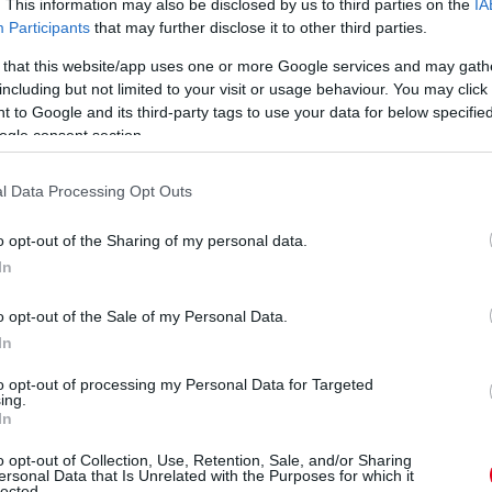
. This information may also be disclosed by us to third parties on the
IA
l is tagja a jelenlegi mezőnynek. A Twitteren
Participants
that may further disclose it to other third parties.
Az IndyCar téged hív! Szívesen vennénk, ha a
 that this website/app uses one or more Google services and may gath
vezetői tehetségeddel csatlakoznál hozzánk.
including but not limited to your visit or usage behaviour. You may click 
2019-ben!” – így a rövid üzenet. A spanyol csak
 to Google and its third-party tags to use your data for below specifi
 neki az ötlet.
ogle consent section.
 Formula-1, se az IndyCar nem köti le, mivel
l Data Processing Opt Outs
híres, 24 órás viadalon. Kifejezetten győzelmi
tású Toyotával reálisan senki nem veheti fel a
o opt-out of the Sharing of my personal data.
In
 még mindenki számára rejtély, de a szakértők
ódítása miatt a Le Mans-i eredmény igen fontos
o opt-out of the Sale of my Personal Data.
In
eted az alábbi gombokkal:
to opt-out of processing my Personal Data for Targeted
ing.
In
o opt-out of Collection, Use, Retention, Sale, and/or Sharing
ersonal Data that Is Unrelated with the Purposes for which it
lected.