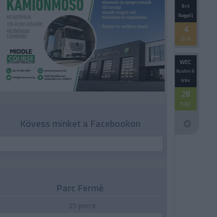
Brit
Nagydíj
4
óra
WEC
Austini 6
órás
28
nap
Kövess minket a Facebookon
Parc Fermé
25 perce