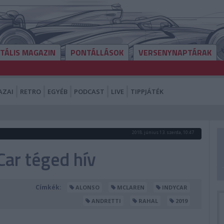
ITÁLIS MAGAZIN
PONTÁLLÁSOK
VERSENYNAPTÁRAK
AZAI
RETRO
EGYÉB
PODCAST
LIVE
TIPPJÁTÉK
2018. június 13. szerda, 10:47
Car téged hív
Címkék:
ALONSO
MCLAREN
INDYCAR
ANDRETTI
RAHAL
2019