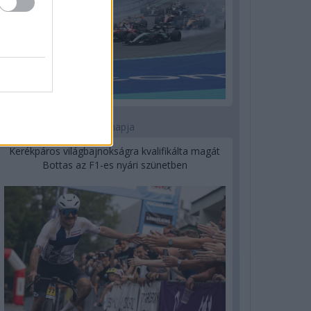
1 napja
Kerékpáros világbajnokságra kvalifikálta magát
Bottas az F1-es nyári szünetben