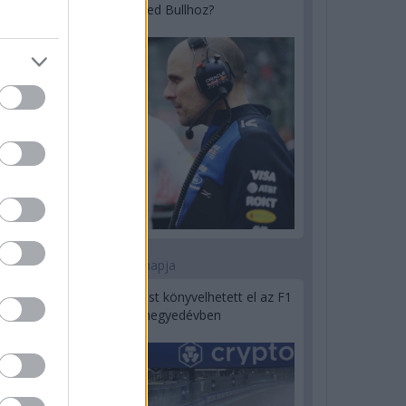
utódja a Red Bullhoz?
1 napja
Óriási bevétel-visszaesést könyvelhetett el az F1
a második negyedévben