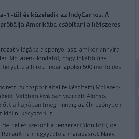
-1-től és közeledik az IndyCarhoz. A
s próbálja Amerikába csábítani a kétszeres
orozat világába a spanyol ász, amikor annyira
len McLaren-Hondától, hogy inkább úgy
, helyette a híres, indianapolisi 500 mérföldes
Andretti Autosport által felkészített) McLaren-
ségét. Valóban kiválóan vezetett Alonso,
ielőtt a hajrában (még mindig az élmezőnyben
 kiállni kényszerült.
idei teljes szezont a tengerentúlon tölti, de
 Renault-ra meggyőzte a maradásról. Nagy