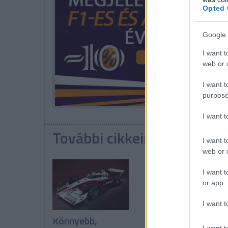
Opted 
Google 
I want t
web or d
I want t
purpose
I want 
További cikkeink a témába
I want t
web or d
I want t
or app.
I want t
Könnyebb,
Malukas szerint 
I want t