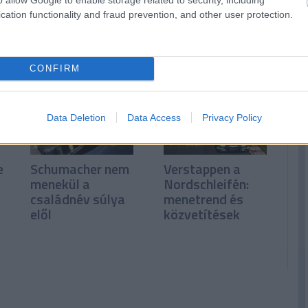
után Rosenqvist
elhunyt Kyle Busch
cation functionality and fraud prevention, and other user protection.
y
nyerte az Indy500-
at
CONFIRM
Data Deletion
Data Access
Privacy Policy
e
Schumacher nem
Verstappen a
menekül a
Nordschleifén:
családnév súlya
menetrend és
elől
közvetítések