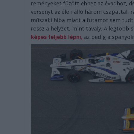
reményeket fűzött ehhez az évadhoz, de
versenyt az élen álló három csapattal,
műszaki hiba miatt a futamot sem tudta
rossz a helyzet, mint tavaly. A legtöbb 
képes feljebb lépni,
az pedig a spanyoln