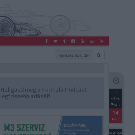
Hallgasd meg a Formula Podcast
F1
legfrissebb adását!
Holland
Nagydíj
14
nap
MotoGP