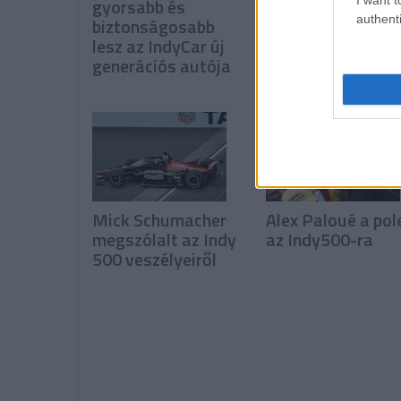
gyorsabb és
IMS istenei
authenti
biztonságosabb
döntöttek az Ind
lesz az IndyCar új
500 végén
generációs autója
Mick Schumacher
Alex Paloué a pol
megszólalt az Indy
az Indy500-ra
500 veszélyeiről