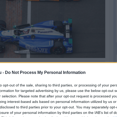
ennie, ha a közeljövőben sikereket akar?
u -
Do Not Process My Personal Information
to opt-out of the sale, sharing to third parties, or processing of your per
a híresztelések, hogy a spanyol marad a
formation for targeted advertising by us, please use the below opt-out s
megint az Andretti istálló segítségével)
r selection. Please note that after your opt-out request is processed y
eing interest-based ads based on personal information utilized by us or
ban versenyzők már tavaly is unszolták a
disclosed to third parties prior to your opt-out. You may separately opt-
zon hozzájuk, most erre nagyobb esély lesz.
losure of your personal information by third parties on the IAB’s list of