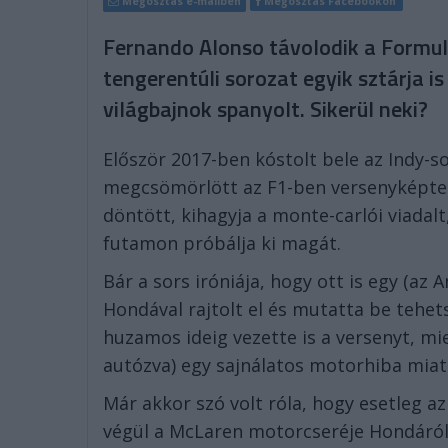
Megosztás e-mailben
Megosztás Facebookon
Fernando Alonso távolodik a Formula
tengerentúli sorozat egyik sztárja i
világbajnok spanyolt. Sikerül neki?
Először 2017-ben kóstolt bele az Indy-s
megcsömörlött az F1-ben versenyképte
döntött, kihagyja a monte-carlói viadalt
futamon próbálja ki magát.
Bár a sors iróniája, hogy ott is egy (az 
Hondával rajtolt el és mutatta be tehet
huzamos ideig vezette is a versenyt, m
autózva) egy sajnálatos motorhiba miatt
Már akkor szó volt róla, hogy esetleg az 
végül a McLaren motorcseréje Hondáról