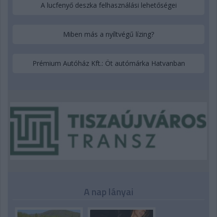
A lucfenyő deszka felhasználási lehetőségei
Miben más a nyíltvégű lízing?
Prémium Autóház Kft.: Öt autómárka Hatvanban
A nap lányai