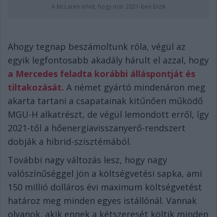
A McLaren lehet, hogy már 2021-ben bízik
Ahogy tegnap beszámoltunk róla, végül az
egyik legfontosabb akadály hárult el azzal, hogy
a Mercedes feladta korábbi álláspontját és
tiltakozását.
A német gyártó mindenáron meg
akarta tartani a csapatainak kitűnően működő
MGU-H alkatrészt, de végül lemondott erről, így
2021-től a hőenergiavisszanyerő-rendszert
dobják a hibrid-szisztémából.
További nagy változás lesz, hogy nagy
valószínűséggel jön a költségvetési sapka, ami
150 millió dolláros évi maximum költségvetést
határoz meg minden egyes istállónál. Vannak
olyanok, akik ennek a kétszeresét költik minden