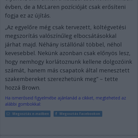
évben, de a McLaren pozícióját csak erősíteni
fogja ez az újítás.
„Az egyelőre még csak tervezett, költégvetési
megszorítás valószínűleg elbocsátásokkal
járhat majd. Néhány istállónál többel, néhol
kevesebbel. Nekünk azonban csak előnyös lesz,
hogy nemhogy korlátoznunk kellene dolgozóink
számát, hanem más csapatok által menesztett
szakembereket szerezhetünk meg” – tette
hozzá Brown.
Ha ismerőseid figyelmébe ajánlanád a cikket, megteheted az
alábbi gombokkal:
Megosztás e-mailben
Megosztás Facebookon