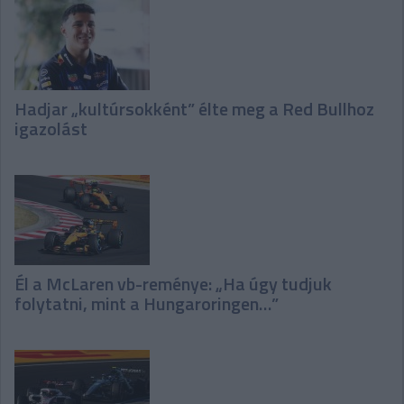
Hadjar „kultúrsokként” élte meg a Red Bullhoz
igazolást
Él a McLaren vb-reménye: „Ha úgy tudjuk
folytatni, mint a Hungaroringen…”