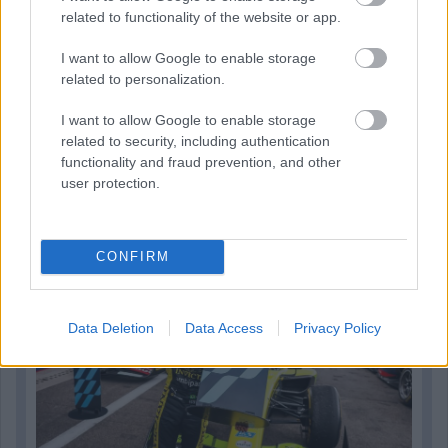
related to functionality of the website or app.
I want to allow Google to enable storage
related to personalization.
I want to allow Google to enable storage
related to security, including authentication
1 napja
functionality and fraud prevention, and other
„Jó látni, hogy közel az álom” – Camara az F1-es
user protection.
pletykákról
CONFIRM
Data Deletion
Data Access
Privacy Policy