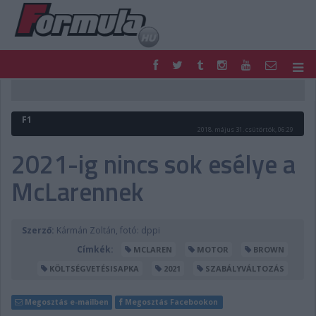
F1
PARC FERMÉ
FORMULA
MOTOR
F1
NEMZETKÖZI
HAZAI
2018. május 31. csütörtök, 06:29
RETRO
EGYÉB
2021-ig nincs sok esélye a
PODCAST
SHOP
McLarennek
LIVE
TIPPJÁTÉK
DIGITÁLIS MAGAZIN
PONTÁLLÁSOK
VERSENYNAPTÁRAK
Szerző:
Kármán Zoltán, fotó: dppi
Címkék:
MCLAREN
MOTOR
BROWN
KÖLTSÉGVETÉSISAPKA
2021
SZABÁLYVÁLTOZÁS
Megosztás e-mailben
Megosztás Facebookon