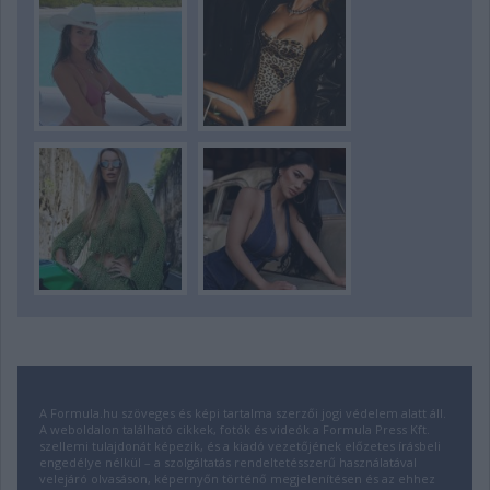
A Formula.hu szöveges és képi tartalma szerzői jogi védelem alatt áll.
A weboldalon található cikkek, fotók és videók a Formula Press Kft.
szellemi tulajdonát képezik, és a kiadó vezetőjének előzetes írásbeli
engedélye nélkül – a szolgáltatás rendeltetésszerű használatával
velejáró olvasáson, képernyőn történő megjelenítésen és az ehhez