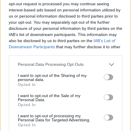
tavalyi év után” – Stella
opt-out request is processed you may continue seeing
interest-based ads based on personal information utilized by
us or personal information disclosed to third parties prior to
your opt-out. You may separately opt-out of the further
disclosure of your personal information by third parties on the
IAB’s list of downstream participants. This information may
also be disclosed by us to third parties on the
IAB’s List of
Downstream Participants
that may further disclose it to other
third parties.
Please note that this website/app uses one or more Google
Personal Data Processing Opt Outs
services and may gather and store information including but
not limited to your visit or usage behaviour. You may click to
I want to opt-out of the Sharing of my
personal data.
grant or deny consent to Google and its third-party tags to
Opted In
use your data for below specified purposes in below Google
consent section.
7 órája
I want to opt-out of the Sale of my
Personal Data.
Opted In
Hamarosan leáll az idei F1-es fejlesztésekkel a Cadillac
I want to opt-out of processing my
Personal Data for Targeted Advertising.
Opted In